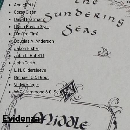
Anne Petty
Corey Olsen
David Bratman
Diana Pavlac Glyer
Dimitra Fimi
Douglas A. Anderson
Jason Fisher
John D. Rateliff
John Garth
L.M. Gildersleeve
Michael D.C. Drout
Verlyn Flieger
W. G. Hammond & C. Scull
Evidenza