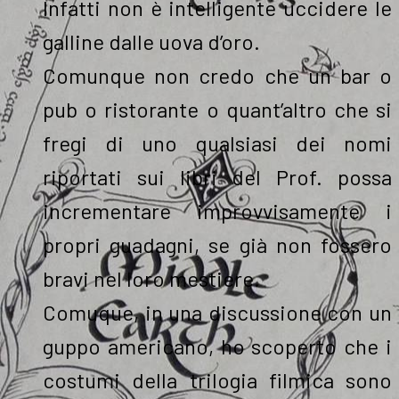
Infatti non è intelligente uccidere le
galline dalle uova d’oro.
Comunque non credo che un bar o
pub o ristorante o quant’altro che si
fregi di uno qualsiasi dei nomi
riportati sui libri del Prof. possa
incrementare improvvisamente i
propri guadagni, se già non fossero
bravi nel loro mestiere.
Comuque, in una discussione con un
guppo americano, ho scoperto che i
costumi della trilogia filmica sono