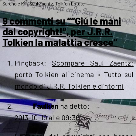
Sarehole Mill
,
Saul Zaentz
,
Tolkien Estate
9 commenti su ““Giù le mani
dal copyright!”, per J.R.R.
Tolkien la malattia cresce”
Pingback:
Scompare Saul Zaentz:
portò Tolkien al cinema « Tutto sul
mondo di J.R.R. Tolkien e dintorni
Faulken
ha detto:
2013-10-19 alle 09:36