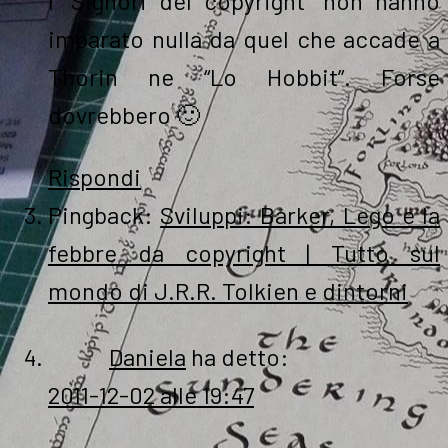
I “Signori del copyright” non hanno
imparato nulla da quel che accade a
Thorin ne “Lo Hobbit”. Forse
dovrebbero 🙂
Rispondi
Pingback:
Sviluppi: Barker, Lego e la
febbre da copyright | Tutto sul
mondo di J.R.R. Tolkien e dintorni
Daniela
ha detto:
2011-12-02 alle 19:47