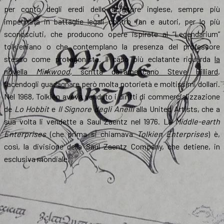
per conto degli eredi dello scrittore inglese, sempre più
impegnata in battaglie legali contro fan e autori, per lo più
sconosciuti, che producono opere ispirate al “Legendarium”
tolkieniano o che contemplano la presenza del professore
stesso come protagonista. Il caso più eclatante riguarda
la
novella
Mirkwood
, scritta dall’americano Steve Hilliard
,
facendogli guadagnare però molta notorietà e moltissimi dollari.
Nel 1968, Tolkien aveva venduto i diritti di commercializzazione
de
Lo Hobbit
e
Il Signore degli Anelli
alla United Artists, che a
sua volta li vendette a Saul Zaentz nel 1976. La
Middle-earth
Enterprises
(che prima si chiamava
Tolkien Enterprises
) è,
così, la divisione della Saul Zaentz Company, che detiene, in
esclusiva mondiale,