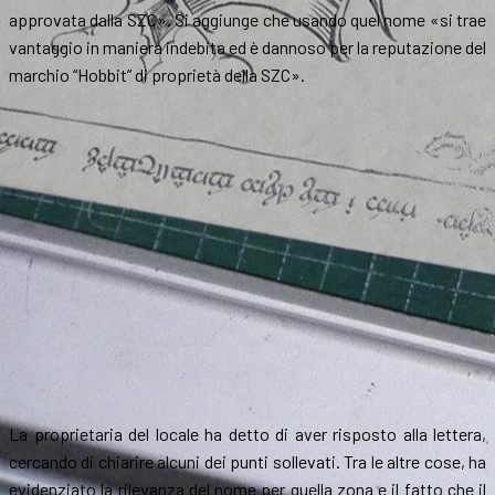
approvata dalla SZC». Si aggiunge che usando quel nome «si trae
vantaggio in maniera indebita ed è dannoso per la reputazione del
marchio “Hobbit” di proprietà della SZC».
La proprietaria del locale ha detto di aver risposto alla lettera,
cercando di chiarire alcuni dei punti sollevati. Tra le altre cose, ha
evidenziato la rilevanza del nome per quella zona e il fatto che il