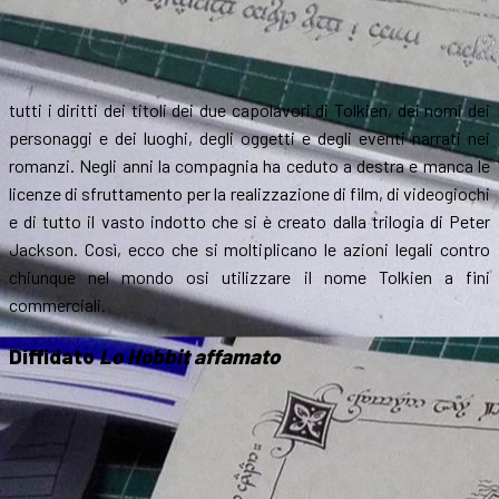
tutti i diritti dei titoli dei due capolavori di Tolkien, dei nomi dei
personaggi e dei luoghi, degli oggetti e degli eventi narrati nei
romanzi. Negli anni la compagnia ha ceduto a destra e manca le
licenze di sfruttamento per la realizzazione di film, di videogiochi
e di tutto il vasto indotto che si è creato dalla trilogia di Peter
Jackson. Così, ecco che si moltiplicano le azioni legali contro
chiunque nel mondo osi utilizzare il nome Tolkien a fini
commerciali.
Diffidato
Lo Hobbit affamato