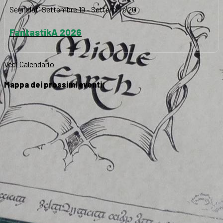
Segnalati
Settembre 19
-
Settembre 20
FantastikA 2026
Vedi Calendario
Mappa dei prossimi eventi: