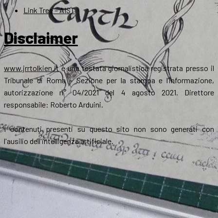
Link Tree – AIST
Disclaimer
www.jrrtolkien.it
è una testata giornalistica registrata presso il
Tribunale di Roma - Sezione per la stampa e l’informazione,
autorizzazione n° 04/2021 del 4 agosto 2021. Direttore
responsabile: Roberto Arduini.
I contenuti presenti su questo sito non sono generati con
l'ausilio dell'intelligenza artificiale.