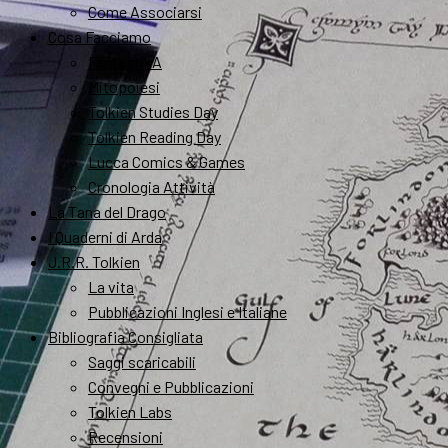
Come Associarsi
Cosa Facciamo
FantastikA
Mitopoiesi
Tolkien Studies Day
Tolkien Reading Day
Lucca Comics & Games
Cronologia Attività
La Tana del Drago
I Quaderni di Arda
J.R.R. Tolkien
La vita
Pubblicazioni Inglesi e Italiane
Bibliografia Consigliata
Saggi scaricabili
Convegni e Pubblicazioni
Tolkien Labs
Recensioni