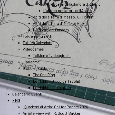
I retroscena della dimora di Elrond
L’ultimo portatore dell’Anello
Abiti della Terra di Mezzo: Gli Hobbit
Abiti della Terra di Mezzo: Gli Elfi
Il Signore del Fandom
Tolkien a Fumetti
Tolkien Calendars
Videogames
Tolkien e i videogiochi
Librigame
Gioco di Ruolo
The One Ring
Lo Hobbit (Gioco da Tavola)
Lo Hobbit in miniatura
Calendario Eventi
ENG
I Quaderni di Arda: Call for Papers 2026
An interview with R. Scott Bakker