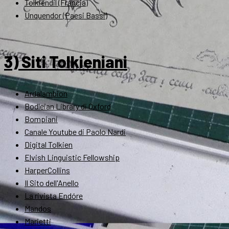
Tolkiendil (Francia)
Unquendor (Paesi Bassi)
3) Siti Tolkieniani
Ardalambion
Bodleian Library di Oxford
Bompiani
Canale Youtube di Paolo Nardi
Digital Tolkien
Elvish Linguistic Fellowship
HarperCollins
Il Sito dell'Anello
La rivista Endóre
Mandos
Marietti