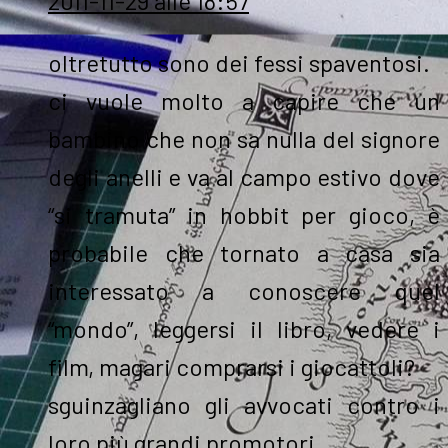
2011-11-29 alle 18:57
oltretutto sono dei fessi spaventosi.
ci vuole molto a capire che un
bambino che non sa nulla del signore
degli anelli e va al campo estivo dove
“si tramuta” in hobbit per gioco, è
probabile che tornato a casa sia
interessato a conoscere quel
“mondo”, leggersi il libro, vedere i
film, magari comprarsi i giocattoli?
sguinzagliano gli avvocati contro i
loro più grandi promotori.