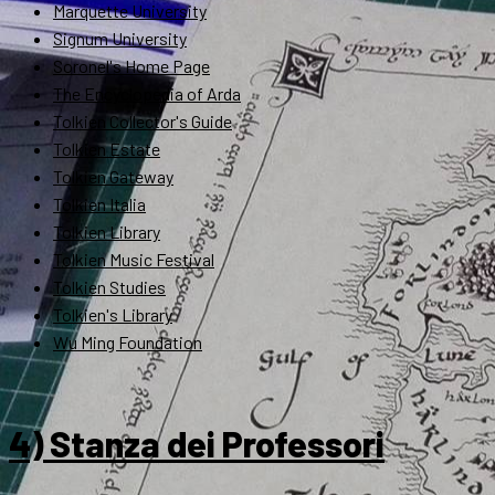
Marquette University
Signum University
Soronel's Home Page
The Encyclopedia of Arda
Tolkien Collector's Guide
Tolkien Estate
Tolkien Gateway
Tolkien Italia
Tolkien Library
Tolkien Music Festival
Tolkien Studies
Tolkien's Library
Wu Ming Foundation
4) Stanza dei Professori