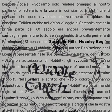
logo del locale. «Vogliamo solo rendere omaggio al nostro
patrimonio letterario e la zona in cui siamo. I nostri clienti
pensano che questa vicenda sia veramente stupida», ha
concluso. Tolkien crebbe nel vicino villaggio di Sarehole, che nella
prima parte del XX secolo era ancora prevalentemente
campagna, prima che tutto venisse inghiottito dalla periferia di
Birmingham. Si pensa che
Sarehole Mill
e
Moseley Bog
(
ne
abbiamo parlato qui
) abbiano fornito all’autore l’ispirazione per i
luoghi rappresentati nelle sue opere. In una lettera, con il titolo
«Uso non autorizzato di Hobbit», gli avvocati Usa hanno
intimato al locale di “eliminare gradualmente” l’uso del nome dalle
vetrine, dal menù e da “altri materiali” in cui è presente il termine
“Hobbit”. Nella lettera è scritto che «solo coloro che hanno
acquistato una licenza possono usare “Hobbit” e gli altri marchi
registrati da SZC». La lettera continua dicendo che l’uso del
termine “Hobbit” «può causare confusione, errore o inganno tra i
potenziali acquirenti, che sono propensi a credere che la vostra
attività è concessa su licenza, autorizzata, sponsorizzata o