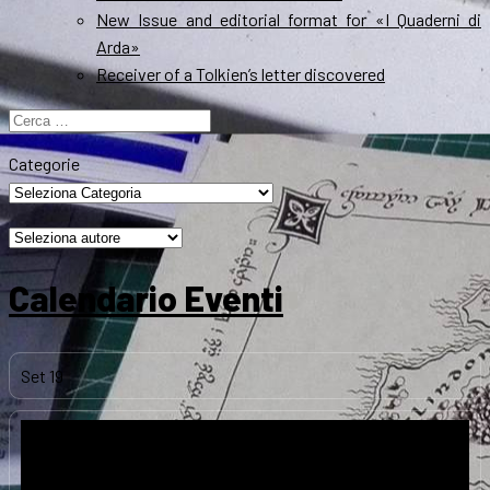
New Issue and editorial format for «I Quaderni di
Arda»
Receiver of a Tolkien’s letter discovered
Ricerca
per:
Categorie
Calendario Eventi
Set
19