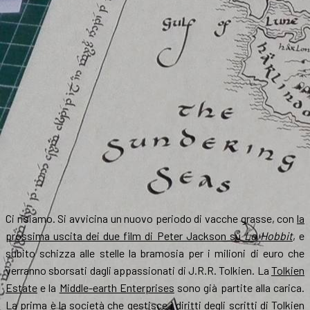
Ci risiamo. Si avvicina un nuovo periodo di vacche grasse, con
la
prossima uscita dei due film di Peter Jackson su
Lo Hobbit
, e
subito schizza alle stelle la bramosia per i milioni di euro che
verranno sborsati dagli appassionati di J.R.R. Tolkien. La
Tolkien
Estate
e la
Middle-earth Enterprises
sono già partite alla carica.
La prima è la società che gestisce i diritti degli scritti di Tolkien