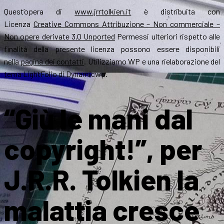
Quest’opera di
www.jrrtolkien.it
è distribuita con
Licenza
Creative Commons Attribuzione – Non commerciale –
Non opere derivate 3.0 Unported
Permessi ulteriori rispetto alle
finalità della presente licenza possono essere disponibili
nella
pagina dei contatti
. Utilizziamo WP e una rielaborazione del
tema LightFolio di Dynamicwp.
“Giù le mani dal
copyright!”, per
J.R.R. Tolkien la
malattia cresce