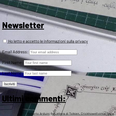
Newsletter
Ho letto e accetto le informazioni sulla privacy
Email Address:
First Name:
Last Name:
Ultimi commenti:
Roberto Arduini
su
Lettera di Tolkien, Crickhowell vince l’asta