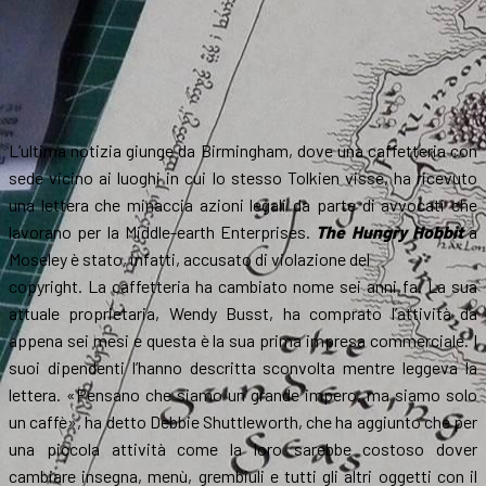
L’ultima notizia giunge da Birmingham, dove una caffetteria con
sede vicino ai luoghi in cui lo stesso Tolkien visse, ha ricevuto
una lettera che minaccia azioni legali da parte di avvocati che
lavorano per la Middle-earth Enterprises.
The Hungry
Hobbit
a
Moseley è stato, infatti, accusato di violazione del
copyright. La caffetteria ha cambiato nome sei anni fa. La sua
attuale proprietaria, Wendy Busst, ha comprato l’attività da
appena sei mesi e questa è la sua prima impresa commerciale. I
suoi dipendenti l’hanno descritta sconvolta mentre leggeva la
lettera. «Pensano che siamo un grande impero, ma siamo solo
un caffè», ha detto Debbie Shuttleworth, che ha aggiunto che per
una piccola attività come la loro sarebbe costoso dover
cambiare insegna, menù, grembiuli e tutti gli altri oggetti con il