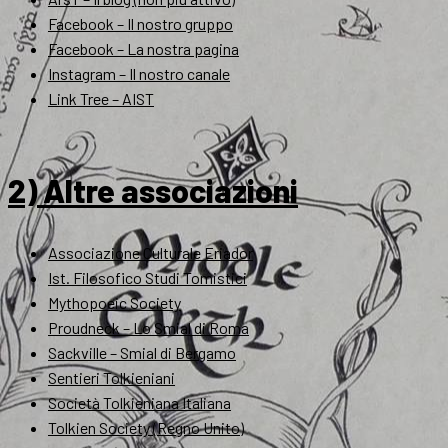
Facebook – Il nostro gruppo
Facebook – La nostra pagina
Instagram – Il nostro canale
Link Tree – AIST
2) Altre associazioni
Associazione Culturale Eriador
Ist. Filosofico Studi Tomistici
Mythopoeic Society
Proudneck – Lo Smial di Roma
Sackville – Smial di Bergamo
Sentieri Tolkieniani
Società Tolkieniana Italiana
Tolkien Society (Regno Unito)