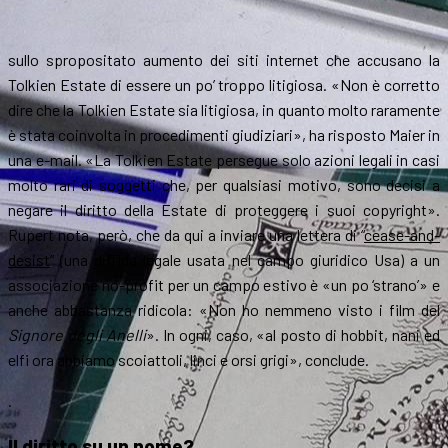
sullo spropositato aumento dei siti internet che accusano la
Tolkien Estate di essere un po’ troppo litigiosa. «Non è corretto
dire che la Tolkien Estate sia litigiosa, in quanto molto raramente
è stata coinvolta in procedimenti giudiziari», ha risposto Maier in
una e-mail. «La Tolkien Estate persegue solo azioni legali in casi
molto rari di soggetti che, per qualsiasi motivo, sono decisi a
negare il diritto della Estate di proteggere i suoi copyright».
Rupert nota, però, che da qui a inviare una lettera di “
cease-and-
desist
” (una diffida legale usata nel campo giuridico Usa) a un
associazione no-profit per un campo estivo è «un po ‘strano’» e
anche abbastanza ridicola: «Non ho nemmeno visto i film del
Signore degli Anelli
». In ogni, caso, «al posto di hobbit, nani ed
elfi ora abbiamo scoiattoli, linci e orsi grigi», conclude.
.
Il diritto su un nome?