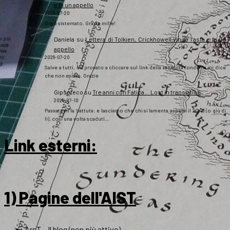
e fa un appello
2026-07-20
Ora è sistemato. Grazie mille!
Daniela
su
Lettera di Tolkien, Crickhowell vince l’asta e fa un
appello
2026-07-20
Salve a tutti, ho provato a cliccare sul link della raccolta fondi ma mi dice
che non esiste. Grazie
Gipsoteco
su
Tre anni con Fatica… Lost in translation
2026-07-10
Passatemi la battuta: e lasciamo che chi si lamenta aspetti il 2043 (o giù di
lì), così una volta scaduti…
Link esterni
:
1) Pagine dell'AIST
ArsT – Il blog (non più attivo)