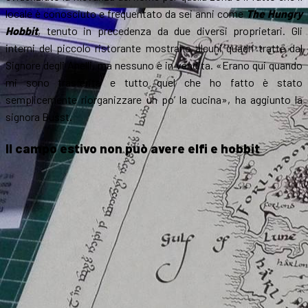
locale è conosciuto e frequentato da sei anni come
The Hungry
Hobbit
, tenuto in precedenza da due diversi proprietari. Gli
interni del piccolo ristorante mostrano alcuni quadri tratte dal
Signore degli Anelli, ma nessuno è in vendita. «Erano qui quando
mi sono trasferita e tutto quel che ho fatto è stato
semplicemente riorganizzare un po’ la cucina», ha aggiunto la
signora Busst.
Il campo estivo non può avere elfi e hobbit