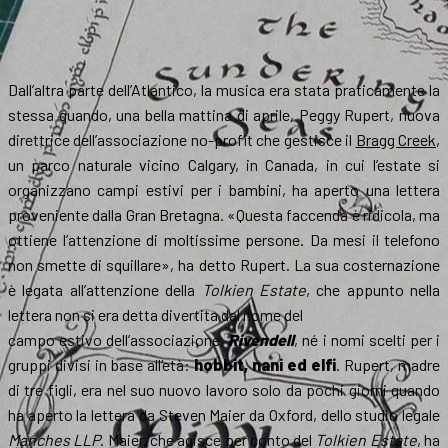
Dall’altra parte dell’Atlantico, la musica era stata praticamente la
stessa quando, una bella mattina di aprile, Peggy Rupert, nuova
direttrice dell’associazione no-profit che gestisce il
Bragg Creek
,
un parco naturale vicino Calgary, in Canada, in cui l’estate si
organizzano campi estivi per i bambini, ha aperto una lettera
proveniente dalla Gran Bretagna. «Questa faccenda è ridicola, ma
ottiene l’attenzione di moltissime persone. Da mesi il telefono
non smette di squillare», ha detto Rupert. La sua costernazione
è legata all’attenzione della
Tolkien Estate
, che appunto nella
lettera non si era detta divertita dal nome del
campo estivo dell’associazione,
Rivendell
, né i nomi scelti per i
gruppi divisi in base all’età:
hobbit, nani ed elfi
. Rupert, madre
di tre figli, era nel suo nuovo lavoro solo da pochi giorni quando
ha aperto la lettera da Steven Maier da Oxford, dello studio legale
Manches LLP
. Maier, che agisce per conto del
Tolkien Estate
, ha