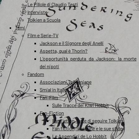
Le Pillole di Claudio Testi
Interviste
Tolkien a Scuola
Temi
Film e Serie-TV
Jackson e il Signore degli Anelli
Aspetta, qual è Thorin?
L’opportunità perduta da Jackson: la morte
dei nipoti
Fandom
Associazioni Tolkieniane
Smial in Italia
Fan-Film
Sulle Tracce dei Kiwi Hobbit
Fan-Fiction
Fan fiction, l’arte di seguire Tolkien
Fan fiction, il canone e le sue sfide
Le Appendici de Lo Hobbit