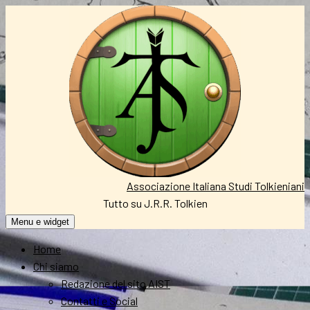
Vai
al
contenuto
Associazione Italiana Studi Tolkieniani
Tutto su J.R.R. Tolkien
Menu e widget
Home
Chi siamo
Redazione del sito AIST
Contatti e Social