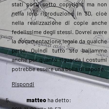
stati posti sotto copyright ma non
nella loro riproduzione in 3D, cioè
nella realizzazione di copie anche
fedelissime degli stessi. Dovrei avere
la documentazione legale da qualche
parte. Quindi tutto ‘sto bailamme
anche per quanto riguarda i costumi
potrebbe essere una bolla di sapone.
Rispondi
matteo
ha detto: