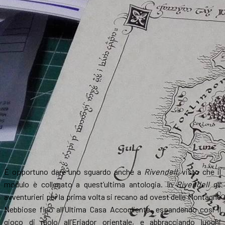
È opportuno dare uno sguardo anche a
Rivendell
, visto che il
modulo è collegato a quest’ultima antologia. In
Rivendell
gli
avventurieri per la prima volta si recano ad ovest delle Montagne
Nebbiose fino all’Ultima Casa Accogliente, espandendo così il
gioco di ruolo all’Eriador orientale, e abbracciando luoghi