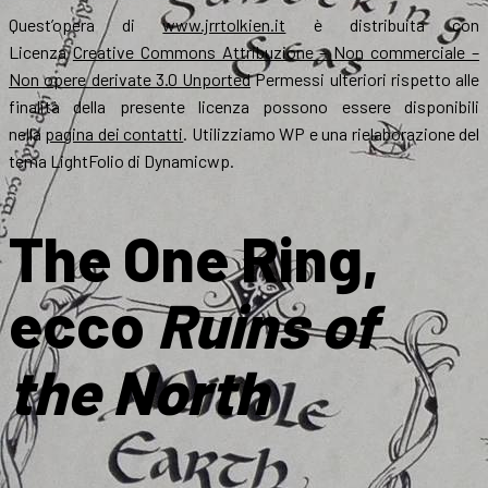
Quest’opera di
www.jrrtolkien.it
è distribuita con
Licenza
Creative Commons Attribuzione – Non commerciale –
Non opere derivate 3.0 Unported
Permessi ulteriori rispetto alle
finalità della presente licenza possono essere disponibili
nella
pagina dei contatti
. Utilizziamo WP e una rielaborazione del
tema LightFolio di Dynamicwp.
The One Ring,
ecco
Ruins of
the North