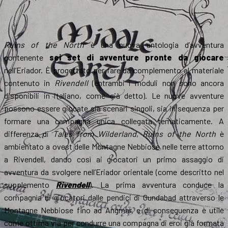
Ruins of the North
è una nuova antologia d’avventura
contenente
sei set di avventure pronte da giocare
nell’Eriador. È progettato per fare da complemento al materiale
contenuto in
Rivendell
(entrambi i moduli non sono ancora
disponibili in italiano, come già detto). Le nuove avventure
possono essere giocate sia scenari singoli, sia in sequenza per
formare una campagna unica collegata tematicamente. A
differenza di
Tales from Wilderland
,
Ruins of the North
è
ambientato a ovest delle Montagne Nebbiose nelle terre attorno
a Rivendell, dando così ai giocatori un primo assaggio di
avventura da svolgere nell’Eriador orientale (come descritto nel
supplemento
Rivendell
). La prima avventura conduce la
compagnìa di giocatori dalle pendici di Gundabad attraverso le
Montagne Nebbiose fino ad Angmar, e di conseguenza è utile
come ottima via per condurre una compagna di eroi già formata