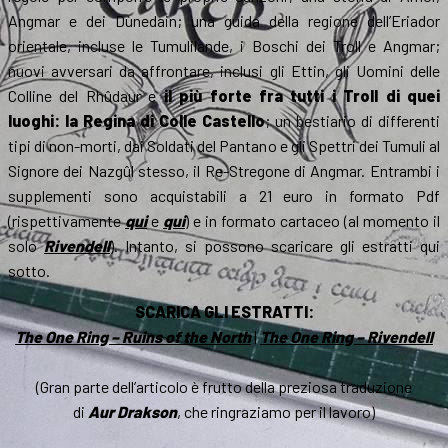
Angmar e dei Dùnedain; una guida della regione dell’Eriador
orientale, incluse le Tumulilande, i Boschi dei Troll e Angmar;
nuovi avversari da affrontare, inclusi gli Ettin, gli Uomini delle
Colline del Rhûdaur e
il più forte fra tutti i Troll di quei
luoghi: la Regina di Colle Castello
; un bestiario di differenti
tipi di non-morti, dai Soldati del Pantano e gli Spettri dei Tumuli al
Signore dei Nazgûl stesso, il Re-Stregone di Angmar. Entrambi i
supplementi sono acquistabili a 21 euro in formato Pdf
(rispettivamente
qui
e
qui
) e in formato cartaceo (al momento il
solo
Rivendell
). Intanto, si possono scaricare gli estratti qui
sotto.
SCARICA GLI ESTRATTI:
The One Ring – Ruins of the North
|
The One Ring – Rivendell
(Gran parte dell’articolo è frutto della preziosa traduzione
di
Aur Drakson
, che ringraziamo per il lavoro)