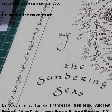
seconda di come sarà più comodo.
Le prime tre avventure
L’antologia è scritta da
Francesco Nepitello
,
Andrew
Kenrick
,
Adam Dials
,
James Brown
,
Richard Harrison
,
T.S.