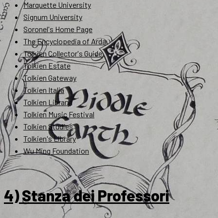
Marquette University
Signum University
Soronel's Home Page
The Encyclopedia of Arda
Tolkien Collector's Guide
Tolkien Estate
Tolkien Gateway
Tolkien Italia
Tolkien Library
Tolkien Music Festival
Tolkien Studies
Tolkien's Library
Wu Ming Foundation
4) Stanza dei Professori