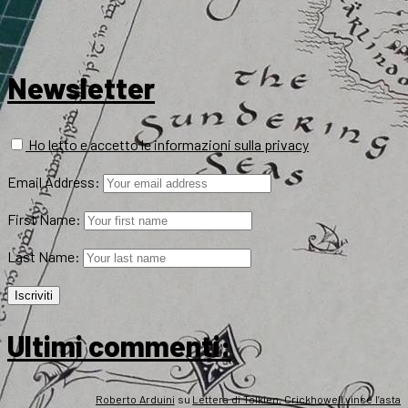
Newsletter
Ho letto e accetto le informazioni sulla privacy
Email Address:
First Name:
Last Name:
Ultimi commenti:
Roberto Arduini
su
Lettera di Tolkien, Crickhowell vince l’asta