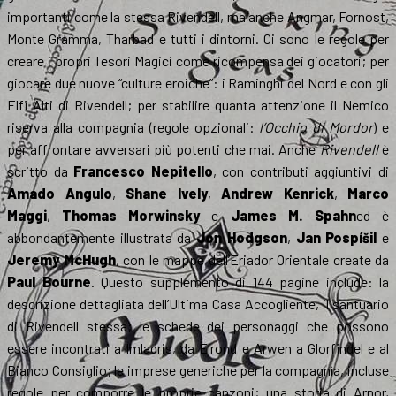
importanti come la stessa Rivendell, ma anche Angmar, Fornost,
Monte Gramma, Tharbad e tutti i dintorni. Ci sono le regole per
creare i propri Tesori Magici come ricompensa dei giocatori; per
giocare due nuove “culture eroiche”: i Raminghi del Nord e con gli
Elfi Alti di Rivendell; per stabilire quanta attenzione il Nemico
riserva alla compagnia (regole opzionali:
l’Occhio di Mordor
) e
per affrontare avversari più potenti che mai. Anche
Rivendell
è
scritto da
Francesco Nepitello
, con contributi aggiuntivi di
Amado Angulo
,
Shane Ively
,
Andrew Kenrick
,
Marco
Maggi
,
Thomas Morwinsky
e
James M. Spahn
ed è
abbondantemente illustrata da
Jon Hodgson
,
Jan Pospíšil
e
Jeremy McHugh
, con le mappe dell’Eriador Orientale create da
Paul Bourne
. Questo supplemento di 144 pagine include: la
descrizione dettagliata dell’Ultima Casa Accogliente, il santuario
di Rivendell stessa; le schede dei personaggi che possono
essere incontrati a Imladris, da Elrond e Arwen a Glorfindel e al
Bianco Consiglio; le imprese generiche per la compagnìa, incluse
regole per comporre le proprie canzoni; una storia di Arnor,