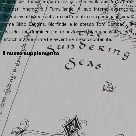
Spettri dei Tumuli e spiriti maligni, e a esplorare le rovine di
Fornost, Angmar e i Tumulilande. Al suo interno avvengono
diversi eventi importanti, tra cui l’incontro con personaggi amati
come Bilbo Baggins, Glorfindel e lo stesso Tom Bombadil. In
vista della sua imminente distribuzione, abbiamo pensato di dare
un’occhiata alle prime tre avventure in esso contenute.
Il nuovo supplemento