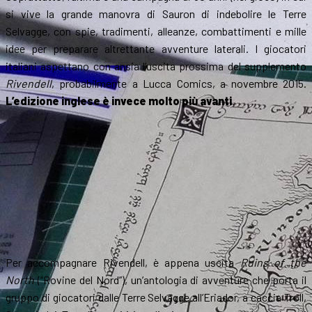
si vive la grande manovra di Sauron di indebolire le Terre
Selvagge, con spie, tradimenti, alleanze, combattimenti e mille
idee per preparare altrettante avventure laterali. I giocatori
italiani aspettano con ansia l’uscita prossima del supplemento
Rivendell
, probabilmente a Lucca Comics, a novembre 2015.
L’edizione inglese è invece molto più avanti
.
Per accompagnare Rivendell, è appena uscita
Ruins of the
North
(“Rovine del Nord”), un’antologia di avventure che porta il
gruppo di giocatori dalle Terre Selvagge all’Eriador, a caccia Troll,