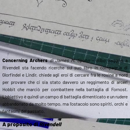
Concerning Archers
di James M. Spahn
– Bilbo Baggins a
Rivendell sta facendo ricerche sul suo libro in compagnia di
Glorfindel e Lindir, chiede agli eroi di cercare fra le rovine a nord
per provare che ci sia stato davvero un reggimento di arceri
Hobbit che marciò per combattere nella battaglia di Fornost.
L’obiettivo è quindi un campo di battaglia dimenticato e un rudere
abbandonato da molto tempo, ma l’ostacolo sono spiriti, orchi e
fantasmi del passato.
A proposito di
Rivendell