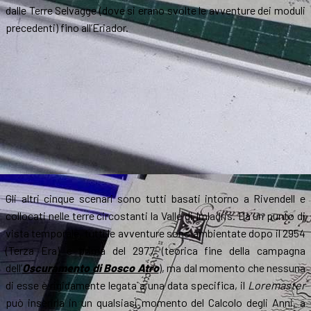
dalle Terre Selvagge (dove si erano svolte le avventure dei moduli
precedenti) fino all’Eriador.
Gli altri cinque scenari sono tutti basati intorno a Rivendell e
collocati nelle terre circostanti la Valle di Imladris. Da un punto di
vista temporale, tutti le avventure sono ambientate dopo il 2954
(Terza Era) e prima del 2977 (teorica fine della campagna
dell’
Oscuramento di Bosco Atro
), ma dal momento che nessuna
di esse è rigidamente legata a una data specifica, il
Loremaster
può inserirla in un qualsiasi momento del Calcolo degli Anni, a