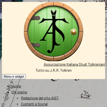
Vai
al
contenuto
Associazione Italiana Studi Tolkieniani
Tutto su J.R.R. Tolkien
Menu e widget
Home
Chi siamo
Redazione del sito AIST
Contatti e Social