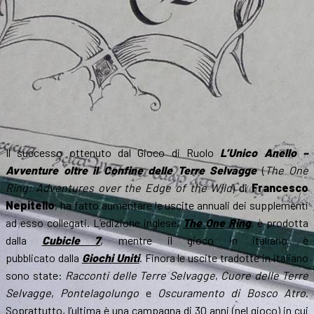
Il successo ottenuto dal Gioco di Ruolo
L’Unico Anello –
Avventure oltre il Confine delle Terre Selvagge
(
The One
Ring: Adventures over the Edge of the Wild
) di
Francesco
Nepitello
, ha fatto aumentare le uscite annuali dei supplementi
ad esso collegati. L’edizione inglese,
The One Ring
, è prodotta
dalla
Cubicle 7
, mentre il gioco in italiano è
pubblicato dalla
Giochi Uniti
. Finora le uscite tradotte in italiano
sono state:
Racconti delle Terre Selvagge
,
Cuore delle Terre
Selvagge
,
Pontelagolungo
e
Oscuramento di Bosco Atro
.
Soprattutto, l’ultima è una campagna di 30 anni (nel gioco) in cui