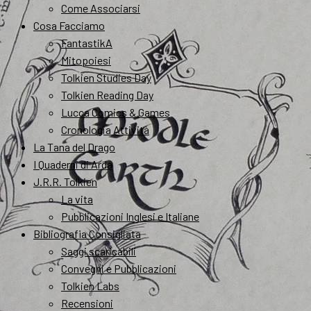
Come Associarsi
Cosa Facciamo
FantastikA
Mitopoiesi
Tolkien Studies Day
Tolkien Reading Day
Lucca Comics & Games
Cronologia Attività
La Tana del Drago
I Quaderni di Arda
J.R.R. Tolkien
La vita
Pubblicazioni Inglesi e Italiane
Bibliografia Consigliata
Saggi scaricabili
Convegni e Pubblicazioni
Tolkien Labs
Recensioni