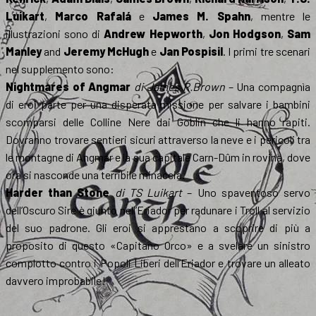
Luikart
,
Marco Rafalá
e
James M. Spahn
, mentre le
illustrazioni sono di
Andrew Hepworth
,
Jon Hodgson
,
Sam
Manley
and
Jeremy McHugh
e
Jan Pospisil
. I primi tre scenari
nel supplemento sono:
Nightmares of Angmar
di James R.Brown
– Una compagnìa
di eroi parte per una disperata missione per salvare i bambini
scomparsi delle Colline Nere dai Goblin che li hanno rapiti.
Dovranno trovare sentieri sicuri attraverso la neve e i pericoli tra
le montagne di Angmar e la sua capitale Carn-Dûm in rovina, dove
ora si nasconde una terribile minaccia.
Harder than Stone
di TS Luikart
– Uno spaventoso servo
dell’Oscuro Sire è giunto nell’Eriador per radunare i Troll al servizio
del suo padrone. Gli eroi si apprestano a scoprire di più a
proposito di questo «Capitano Orco» e a svelare un sinistro
complotto contro i Popoli Liberi dell’Eriador e trovare un alleato
davvero improbabile!