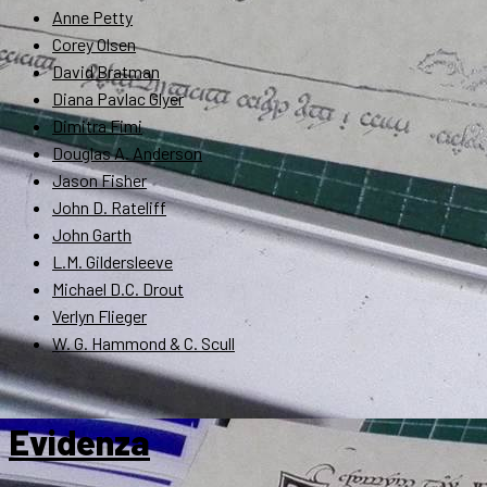
Anne Petty
Corey Olsen
David Bratman
Diana Pavlac Glyer
Dimitra Fimi
Douglas A. Anderson
Jason Fisher
John D. Rateliff
John Garth
L.M. Gildersleeve
Michael D.C. Drout
Verlyn Flieger
W. G. Hammond & C. Scull
Evidenza