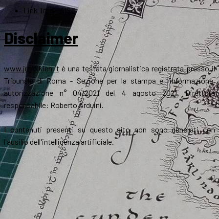
Link Tree – AIST
Disclaimer
www.jrrtolkien.it
è una testata giornalistica registrata presso il
Tribunale di Roma - Sezione per la stampa e l’informazione,
autorizzazione n° 04/2021 del 4 agosto 2021. Direttore
responsabile: Roberto Arduini.
I contenuti presenti su questo sito non sono generati con
l'ausilio dell'intelligenza artificiale.