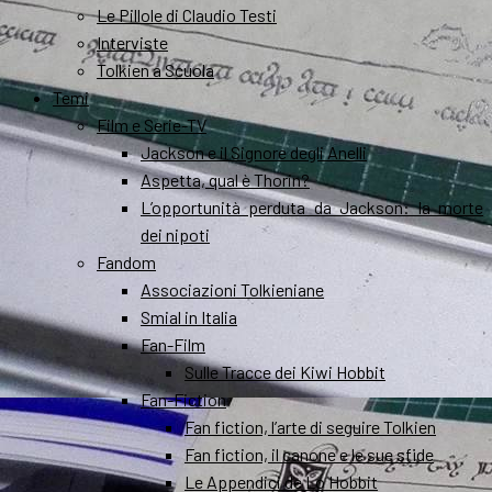
Le Pillole di Claudio Testi
Interviste
Tolkien a Scuola
Temi
Film e Serie-TV
Jackson e il Signore degli Anelli
Aspetta, qual è Thorin?
L’opportunità perduta da Jackson: la morte
dei nipoti
Fandom
Associazioni Tolkieniane
Smial in Italia
Fan-Film
Sulle Tracce dei Kiwi Hobbit
Fan-Fiction
Fan fiction, l’arte di seguire Tolkien
Fan fiction, il canone e le sue sfide
Le Appendici de Lo Hobbit