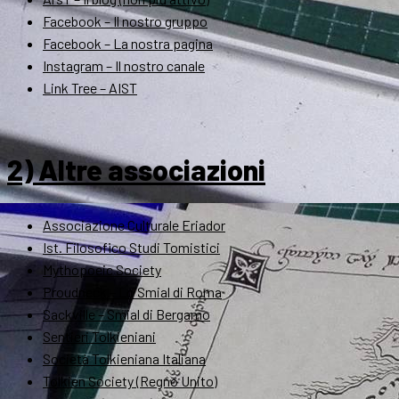
Facebook – Il nostro gruppo
Facebook – La nostra pagina
Instagram – Il nostro canale
Link Tree – AIST
2) Altre associazioni
Associazione Culturale Eriador
Ist. Filosofico Studi Tomistici
Mythopoeic Society
Proudneck – Lo Smial di Roma
Sackville – Smial di Bergamo
Sentieri Tolkieniani
Società Tolkieniana Italiana
Tolkien Society (Regno Unito)