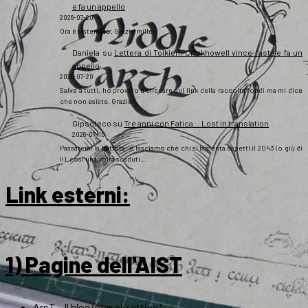
e fa un appello
2026-07-20
Ora è sistemato. Grazie mille!
Daniela
su
Lettera di Tolkien, Crickhowell vince l’asta e fa un
appello
2026-07-20
Salve a tutti, ho provato a cliccare sul link della raccolta fondi ma mi dice
che non esiste. Grazie
Gipsoteco
su
Tre anni con Fatica… Lost in translation
2026-07-10
Passatemi la battuta: e lasciamo che chi si lamenta aspetti il 2043 (o giù di
lì), così una volta scaduti…
Link esterni
:
1) Pagine dell'AIST
ArsT – Il blog (non più attivo)