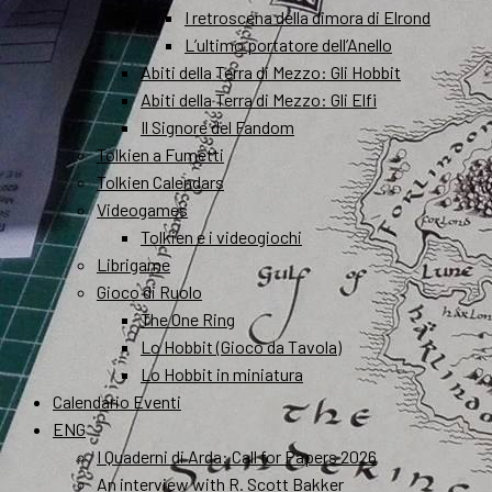
I retroscena della dimora di Elrond
L’ultimo portatore dell’Anello
Abiti della Terra di Mezzo: Gli Hobbit
Abiti della Terra di Mezzo: Gli Elfi
Il Signore del Fandom
Tolkien a Fumetti
Tolkien Calendars
Videogames
Tolkien e i videogiochi
Librigame
Gioco di Ruolo
The One Ring
Lo Hobbit (Gioco da Tavola)
Lo Hobbit in miniatura
Calendario Eventi
ENG
I Quaderni di Arda: Call for Papers 2026
An interview with R. Scott Bakker