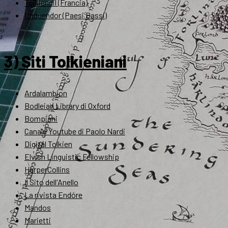
Tolkiendil (Francia)
Unquendor (Paesi Bassi)
3) Siti Tolkieniani
Ardalambion
Bodleian Library di Oxford
Bompiani
Canale Youtube di Paolo Nardi
Digital Tolkien
Elvish Linguistic Fellowship
HarperCollins
Il Sito dell'Anello
La rivista Endóre
Mandos
Marietti