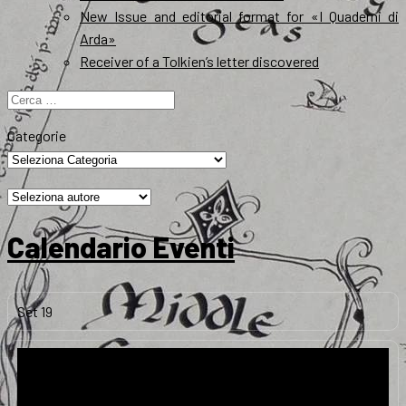
New Issue and editorial format for «I Quaderni di
Arda»
Receiver of a Tolkien’s letter discovered
Ricerca
per:
Categorie
Calendario Eventi
Set
19