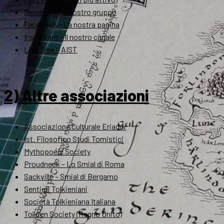
Facebook – Il nostro gruppo
Facebook – La nostra pagina
Instagram – Il nostro canale
Link Tree – AIST
2) Altre associazioni
Associazione Culturale Eriador
Ist. Filosofico Studi Tomistici
Mythopoeic Society
Proudneck – Lo Smial di Roma
Sackville – Smial di Bergamo
Sentieri Tolkieniani
Società Tolkieniana Italiana
Tolkien Society (Regno Unito)