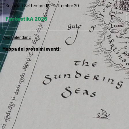
Segnalati
Settembre 19
-
Settembre 20
FantastikA 2026
Vedi Calendario
Mappa dei prossimi eventi: