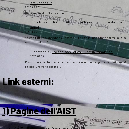
e fa un appello
2026-07-20
Ora è sistemato. Grazie mille!
Daniela
su
Lettera di Tolkien, Crickhowell vince l’asta e fa un
appello
2026-07-20
Salve a tutti, ho provato a cliccare sul link della raccolta fondi ma mi dice
che non esiste. Grazie
Gipsoteco
su
Tre anni con Fatica… Lost in translation
2026-07-10
Passatemi la battuta: e lasciamo che chi si lamenta aspetti il 2043 (o giù di
lì), così una volta scaduti…
Link esterni
:
1) Pagine dell'AIST
ArsT – Il blog (non più attivo)