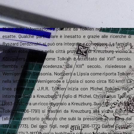
Molte delle informazioni riportate da Tolkien nella lettera sono
esatte. Qualche particolare è inesatto e grazie alle ricerche di
Ryszard Derdzinski, si può ora integrare e correggere. La famiglia
Tolkien ebbe origine nella città prussiana di Kreuzburg vicino a
Königsberg, dove il nome Tolkien è attestato dal XVI° secolo.
Sembra che in precedenza, dal XIII° secolo, risiedesse a
Wernigerode in Sassonia. Non però a Lipsia come riporta Tolkien
nella lettera (tra Wernigerode e Lipsia ci sono circa 150 km)! La
linea paterna di J.R.R. Tolkien inizia con Michel Tolkien, nato
intorno al 1620 a Kreuzburg. Il figlio di Michel, Christianus Tolkien
(1663-1746) era un ricco mugnaio a Kreuzburg. Suo figlio Christian
Tolkien (1706-1791) si trasferì da Kreuzburg alla vicina Danzica
(allora in territorio polacco che subì la pressione prussiana dal
1770 al 1773). Dei suoi figli, negli anni 1766-1770 Daniel Gottlieb
Tolkien (1747-1813) fuggì in Inghilterra con suo fratello minore (non