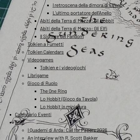
I retroscena della dimora di Elrond
L’ultimo portatore dell’Anello
Abiti della Terra di Mezzo: Gli Hobbit
Abiti della Terra di Mezzo: Gli Elfi
Il Signore del Fandom
Tolkien a Fumetti
Tolkien Calendars
Videogames
Tolkien e i videogiochi
Librigame
Gioco di Ruolo
The One Ring
Lo Hobbit (Gioco da Tavola)
Lo Hobbit in miniatura
Calendario Eventi
ENG
I Quaderni di Arda: Call for Papers 2026
An interview with R. Scott Bakker