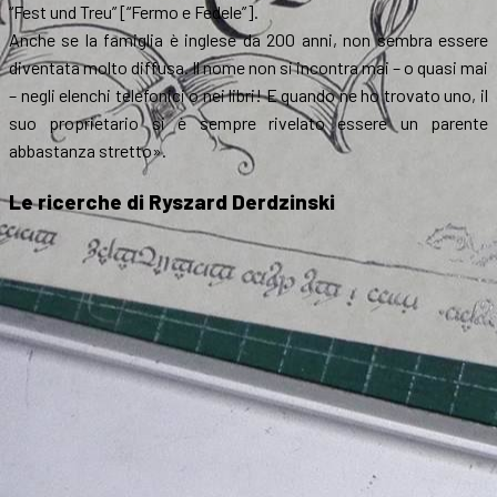
“Fest und Treu” [“Fermo e Fedele”].
Anche se la famiglia è inglese da 200 anni, non sembra essere
diventata molto diffusa. Il nome non si incontra mai – o quasi mai
– negli elenchi telefonici o nei libri! E quando ne ho trovato uno, il
suo proprietario si è sempre rivelato essere un parente
abbastanza stretto».
Le ricerche di Ryszard Derdzinski