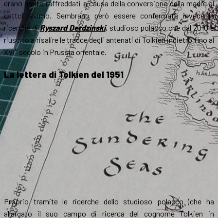
erano molto raffreddati a causa della conversione della madre al
cattolicesimo. Sembrano però essere confermate invece le
ricerche di
Ryszard Derdzinski
, studioso polacco che dal 2010 è
riuscito a risalire le tracce degli antenati di Tolkien indietro fino al
XVI° secolo in Prussia orientale.
La lettera di Tolkien del 1951
Proprio tramite le ricerche dello studioso polacco (che ha
allargato il suo campo di ricerca del cognome Tolkien in