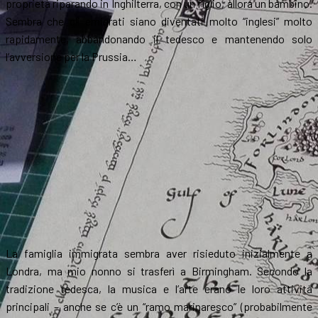
proprietà riparando in Inghilterra, con un figlio, allora un bambino.
Sembra che gli emigrati siano diventati molto “inglesi” molto
rapidamente, abbandonando il tedesco e mantenendo solo
l’avversione per la Prussia…
La famiglia immigrata sembra aver risieduto inizialmente a
Londra, ma mio nonno si trasferì a Birmingham. Secondo la
tradizione tedesca, la musica e l’arte erano le loro attività
principali – anche se c’è un “ramo marinaresco” (probabilmente