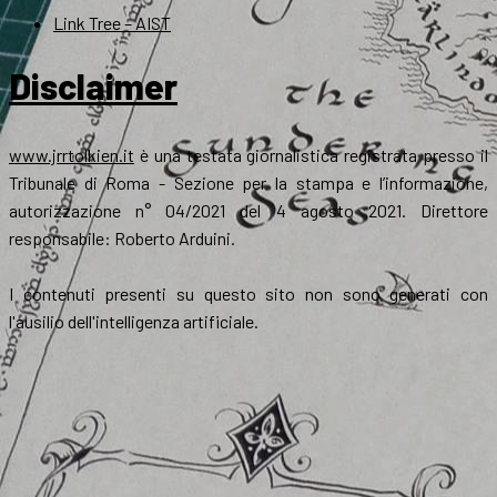
Link Tree – AIST
Disclaimer
www.jrrtolkien.it
è una testata giornalistica registrata presso il
Tribunale di Roma - Sezione per la stampa e l’informazione,
autorizzazione n° 04/2021 del 4 agosto 2021. Direttore
responsabile: Roberto Arduini.
I contenuti presenti su questo sito non sono generati con
l'ausilio dell'intelligenza artificiale.