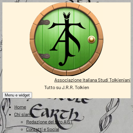
Vai
al
contenuto
Associazione Italiana Studi Tolkieniani
Tutto su J.R.R. Tolkien
Menu e widget
Home
Chi siamo
Redazione del sito AIST
Contatti e Social