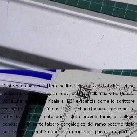
Ogni volta che una lettera inedita legata a J.R.R. Tolkien viene
scoperta, vengono a galla nuovi dettagli sulla sua vita. Questa
volta una lettera che risale al 1951 evidenzia come lo scrittore
inglese (e ancora di più suo figlio Michael) fossero interessati e
attivi nella ricerca delle origini della propria famiglia. Tolkien
conosceva in parte l’albero genealogico del ramo paterno della
sua famiglia, perché dopo della morte del padre i rapporti si