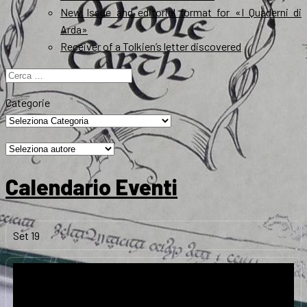
New Issue and editorial format for «I Quaderni di
Arda»
Receiver of a Tolkien’s letter discovered
Ricerca
per:
Categorie
Calendario Eventi
Set
19