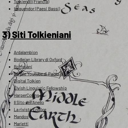
Tolkiendil (Francia)
Unquendor (Paesi Bassi)
3) Siti Tolkieniani
Ardalambion
Bodleian Library di Oxford
Bompiani
Canale Youtube di Paolo Nardi
Digital Tolkien
Elvish Linguistic Fellowship
HarperCollins
Il Sito dell'Anello
La rivista Endóre
Mandos
Marietti