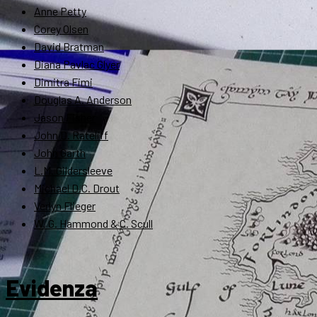
Anne Petty
Corey Olsen
David Bratman
Diana Pavlac Glyer
Dimitra Fimi
Douglas A. Anderson
Jason Fisher
John D. Rateliff
John Garth
L.M. Gildersleeve
Michael D.C. Drout
Verlyn Flieger
W. G. Hammond & C. Scull
Evidenza