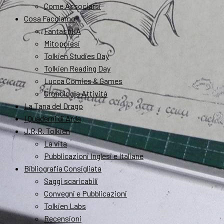
Come Associarsi
Cosa Facciamo
FantastikA
Mitopoiesi
Tolkien Studies Day
Tolkien Reading Day
Lucca Comics & Games
Cronologia Attività
La Tana del Drago
I Quaderni di Arda
J.R.R. Tolkien
La vita
Pubblicazioni Inglesi e Italiane
Bibliografia Consigliata
Saggi scaricabili
Convegni e Pubblicazioni
Tolkien Labs
Recensioni