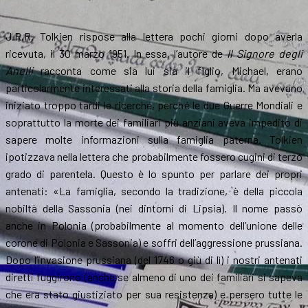
J.R.R. Tolkien rispose alla lettera pochi giorni dopo averla
ricevuta, il 30 marzo 1951. In essa, l’autore de
Il Signore degli
Anelli
racconta come sia lui sia il figlio, Michael, erano
particolarmente interessati alla storia della famiglia. Ma avevano
iniziato troppo tardi le ricerche, perché le due Guerre Mondiali e
soprattutto la morte dei familiari più anziani aveva impedito di
sapere molte informazioni sulla famiglia paterna. Tolkien
ipotizzava nella lettera che probabilmente fossero cugini di terzo
grado di parentela. Questo è lo spunto per parlare dei propri
antenati: «La famiglia, secondo la tradizione, è della piccola
nobiltà della Sassonia (nei dintorni di Lipsia). Il nome passò
anche in Polonia (probabilmente al momento dell’unione delle
corone di Polonia e Sassonia) e soffri dell’aggressione prussiana.
Dopo l’invasione prussiana (del 1746 o giù di lì) i nostri antenati
diretti fuggirono (anche se almeno di uno dei familiari si sapeva
che era stato giustiziato per sua resistenza) e persero tutte le