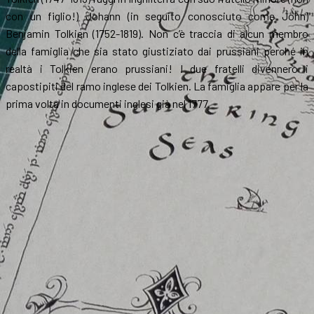
con un figlio!) Johann (in seguito conosciuto come John)
Benjamin Tolkien (1752-1819). Non c’è traccia di alcun membro
della famiglia che sia stato giustiziato dai prussiani perché in
realtà i Tolkien erano prussiani! I due fratelli divennero i
capostipiti del ramo inglese dei Tolkien. La famiglia appare per la
prima volta in documenti inglesi già nel 1777.