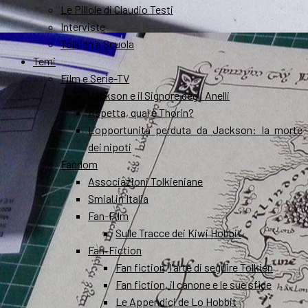
Le Pillole di Claudio Testi
Interviste
Tolkien a Scuola
Temi
Film e Serie-TV
Jackson e il Signore degli Anelli
Aspetta, qual è Thorin?
L’opportunità perduta da Jackson: la morte
dei nipoti
Fandom
Associazioni Tolkieniane
Smial in Italia
Fan-Film
Sulle Tracce dei Kiwi Hobbit
Fan-Fiction
Fan fiction, l’arte di seguire Tolkien
Fan fiction, il canone e le sue sfide
Le Appendici de Lo Hobbit