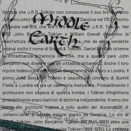
Sembra che J.R.R. Tolkien non conoscesse il suo bis-bisnonno
Johann (John) Benjamin Tolkien, nato a Danzica nel 1752 e morto
a Londra nel 1819, che era il bis-bisnonno di J.R.R. Tolkien. Nel
1792 John Benjamin Tolkien e William Gravell rilevarono la
manifattura di Erdley Norton a Londra, che da allora vendette
orologi sotto il nome di Gravell & Tolkien. Daniel Gottlieb ottenne
la cittadinanza britannica nel 1794, ma a quanto pare John
Benjamin non divenne mai un cittadino britannico. Anche il loro
nipote tedesco Daniel Gottlieb Bergmann si unì a loro a Londra. Il
primo John Benjamin Tolkien è sepolto nel cimitero di Bunhill
Fields a Londra ed era un calvinista metodista. Probabilmente il
professore non sapeva di questa tomba. I Tolkien d’Inghilterra
probabilmente erano battisti di dottrina indipendente. Il ramo che
porta allo scrittore inglese è solo quello dei discendenti di
Johann/John, il fratello minore giunto da Danzica. Lo zio di
J.R.R. Tolkien, John Benjamin Tolkien (IV, 1845-1883) ebbe una
sola figlia, Beatrice Emily Louise Tolkien (1868-1935). Lo stemma