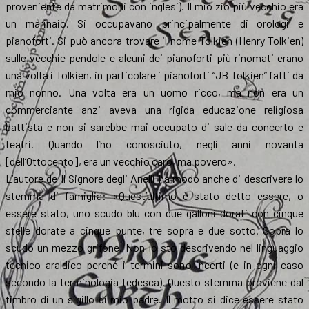
proveniente da matrimoni con inglesi). Il mio zio più vecchio era
un marinaio. Si occupavano principalmente di orologi e
pianoforti. Si può ancora trovare il nome Tolkien (Henry Tolkien)
sulle vecchie pendole e alcuni dei pianoforti più rinomati erano
una volta i Tolkien, in particolare i pianoforti “JB Tolkien” fatti da
mio nonno. Una volta era un uomo ricco, ma non era un
commerciante anzi aveva una rigida educazione religiosa
battista e non si sarebbe mai occupato di sale da concerto e
teatri. Quando l’ho conosciuto, negli anni novanta
[dell’Ottocento], era un vecchio caro, ma povero».
L’autore de Il Signore degli Anelli ha modo anche di descrivere lo
stemma di famiglia: «Quest’ultimo è stato detto essere, o
essere stato, uno scudo blu con due galloni dorati con cinque
stelle dorate a cinque punte, tre sopra e due sotto. Sopra lo
scudo un mezzo grifone. Non lo sto descrivendo nel linguaggio
tecnico araldico perché i termini sono incerti (e in ogni caso
secondo la terminologia tedesca). Questo stemma proviene dal
timbro di un sigillo di mio padre. Il motto si dice essere stato