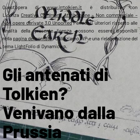
Quest’opera di
www.jrrtolkien.it
è distribuita con
Licenza
Creative Commons Attribuzione – Non commerciale –
Non opere derivate 3.0 Unported
Permessi ulteriori rispetto alle
finalità della presente licenza possono essere disponibili
nella
pagina dei contatti
. Utilizziamo WP e una rielaborazione del
tema LightFolio di Dynamicwp.
Gli antenati di
Tolkien?
Venivano dalla
Prussia