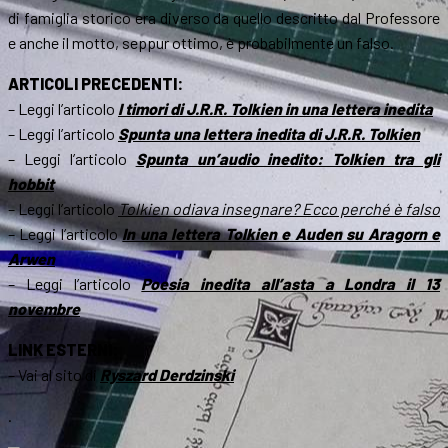
di famiglia storico era diverso da quello descritto dal Professore
e anche il motto, seppur ottimo, è probabilmente un falso.
ARTICOLI PRECEDENTI:
– Leggi l’articolo
I timori di J.R.R. Tolkien in una lettera inedita
– Leggi l’articolo
Spunta una lettera inedita di J.R.R. Tolkien
– Leggi l’articolo
Spunta un’audio inedito: Tolkien tra gli
hobbit
– Leggi l’articolo
Tolkien odiava insegnare? Ecco perché è falso
– Leggi l’articolo
In una lettera Tolkien e Auden su Aragorn e
Arwen
– Leggi l’articolo
Poesia inedita all’asta a Londra il 13
novembre
LINK ESTERNI:
– Vai al sito di
Ryszard Derdzinski
.