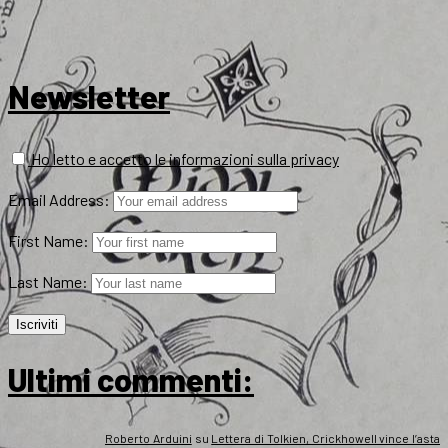
Newsletter
Ho letto e accetto le informazioni sulla privacy
Email Address:
First Name:
Last Name:
Ultimi commenti:
Roberto Arduini
su
Lettera di Tolkien, Crickhowell vince l’asta