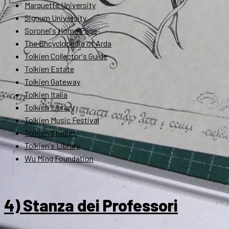
Marquette University
Signum University
Soronel's Home Page
The Encyclopedia of Arda
Tolkien Collector's Guide
Tolkien Estate
Tolkien Gateway
Tolkien Italia
Tolkien Library
Tolkien Music Festival
Tolkien Studies
Tolkien's Library
Wu Ming Foundation
4) Stanza dei Professori