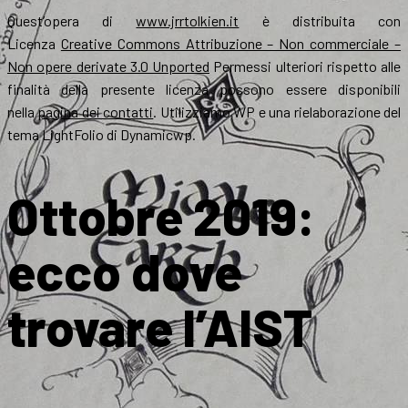
Quest’opera di
www.jrrtolkien.it
è distribuita con
Licenza
Creative Commons Attribuzione – Non commerciale –
Non opere derivate 3.0 Unported
Permessi ulteriori rispetto alle
finalità della presente licenza possono essere disponibili
nella
pagina dei contatti
. Utilizziamo WP e una rielaborazione del
tema LightFolio di Dynamicwp.
Ottobre 2019:
ecco dove
trovare l’AIST