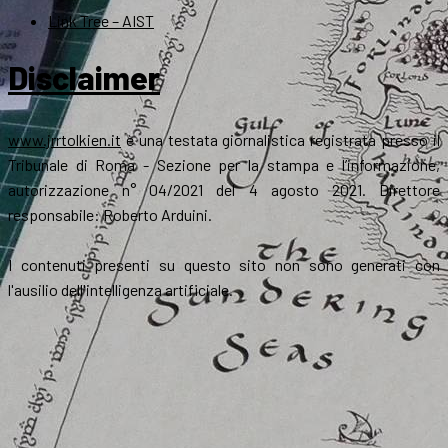
Link Tree – AIST
Disclaimer
www.jrrtolkien.it
è una testata giornalistica registrata presso il
Tribunale di Roma - Sezione per la stampa e l’informazione,
autorizzazione n° 04/2021 del 4 agosto 2021. Direttore
responsabile: Roberto Arduini.
I contenuti presenti su questo sito non sono generati con
l'ausilio dell'intelligenza artificiale.