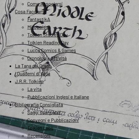
Come Associarsi
Cosa Facciamo
FantastikA
Mitopoiesi
Tolkien Studies Day
Tolkien Reading Day
Lucca Comics & Games
Cronologia Attività
La Tana del Drago
I Quaderni di Arda
J.R.R. Tolkien
La vita
Pubblicazioni Inglesi e Italiane
Bibliografia Consigliata
Saggi scaricabili
Convegni e Pubblicazioni
Tolkien Labs
Recensioni