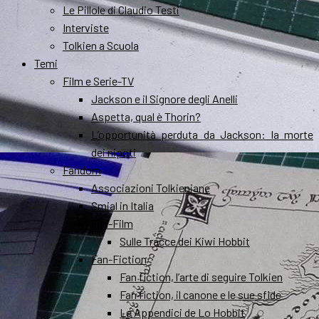
Le Pillole di Claudio Testi
Interviste
Tolkien a Scuola
Temi
Film e Serie-TV
Jackson e il Signore degli Anelli
Aspetta, qual è Thorin?
L’opportunità perduta da Jackson: la morte
dei nipoti
Fandom
Associazioni Tolkieniane
Smial in Italia
Fan-Film
Sulle Tracce dei Kiwi Hobbit
Fan-Fiction
Fan fiction, l’arte di seguire Tolkien
Fan fiction, il canone e le sue sfide
Le Appendici de Lo Hobbit