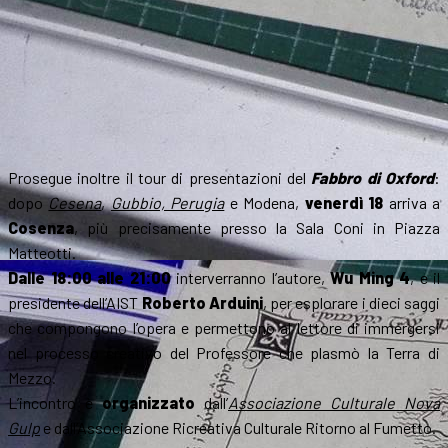
Prosegue inoltre il tour di presentazioni del
Fabbro di Oxford
:
dopo
Cesena
,
Gubbio, Perugia
e Modena,
venerdì 18
arriva a
Cosenza
, più precisamente presso la Sala Coni in Piazza
Matteotti.
Dalle 18:00 alle 21:00
interverranno l’autore,
Wu Ming 4
, e il
presidente dell’AIST
Roberto Arduini
, per esplorare i dieci saggi
che compongono l’opera e permettono al lettore di immergersi
nel processo creativo del Professore che plasmò la Terra di
Mezzo.
L’incontro è
organizzato
dall’
Associazione Culturale Nova
Gulp
e dall’Associazione Ricreativa Culturale Ritorno al Fumetto.