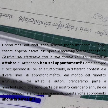
I primi mesi autunnali sono sempre molto impegnativi: dopo
esserci appena lasciati alle spalle la meravigliosa esperienza del
Festival del Medioevo con la sua doppia Tolkien Session
, a
ottobre
ci attendono
ben sei appuntamenti!
Come sempre
ci occuperemo di Tolkien a tutto tondo, in differenti contesti e a
diversi livelli di approfondimento: dal mondo del fumetto
all’università, tra artisti e autori, prenderemo parte a
manifestazioni che sono parte del nostro calendario annuale da
lungo tempo ma anche a nuovi eventi, questa volta approdando
anche in Sardegna!