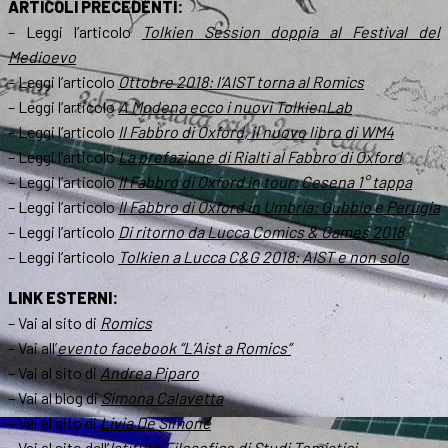
ARTICOLI PRECEDENTI:
– Leggi l’articolo
Tolkien Session doppia al Festival del
Medioevo
– Leggi l’articolo
Ottobre 2018: l’AIST torna al Romics
– Leggi l’articolo
A Modena ecco i nuovi TolkienLab
– Leggi l’articolo
Il Fabbro di Oxford
, il nuovo libro di WM4
– Leggi l’articolo
La prefazione di Rialti al
Fabbro di Oxford
– Leggi l’articolo
Il Fabbro di Oxford
in tour: Cesena 1° tappa
– Leggi l’articolo
Il Fabbro di Oxford
in Umbria: Gubbio e Perugia
– Leggi l’articolo
Di ritorno da Lucca Comics & Games 2018
– Leggi l’articolo
Tolkien a Lucca C&G 2018: AIST e non solo
LINK ESTERNI:
– Vai al sito di
Romics
– Vai all’
evento facebook “L’Aist a Romics”
– Vai al sito di
Andrea Piparo
– Vai al blog di
Simona Calavetta
– Vai al sito di
Livia De Simone
– Vai al sito dell’
Istituto Filosofico di Studi Tomistici