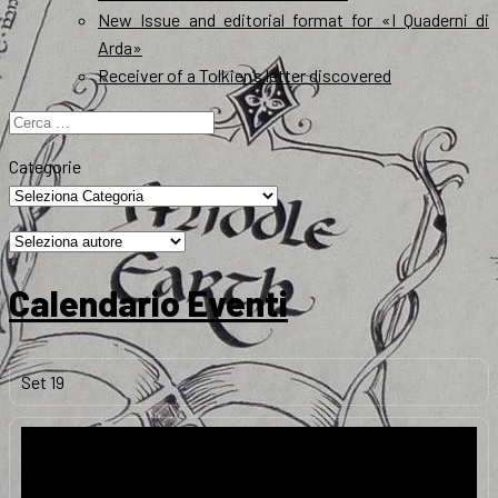
New Issue and editorial format for «I Quaderni di
Arda»
Receiver of a Tolkien’s letter discovered
Ricerca
per:
Categorie
Calendario Eventi
Set
19