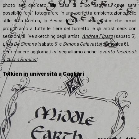
photo set dedicato alla casa di Bilbo Baggins, dove sarà
possibile farsi fotografare in una perfetta ambientazione nello
stile della Contea, la Pesca dell’Anello, un classico che ormai
proponiamo a tutte le fiere del fumetto, e gli artist desk con
sessioni di live sketching degli artisti
Andrea Piparo
(sabato 5),
Livia De Simone
(sabato 5) e
Simona Calavetta
(domenica 6).
Per rimanere aggiornati, vi segnaliamo anche l’
evento facebook
“L’Aist a Romics”
.
Tolkien in università a Cagliari