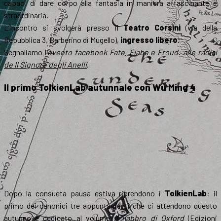
capaci di dare corpo alla fantasia in maniera affascinante e
straordinaria.
L’incontro si svolgerà presso il
Teatro Corsini
(via della
Repubblica 3, Barberino di Mugello),
ingresso libero
.
Segnaliamo l’
evento facebook
Fate, Fiabe e Froud: alle radici
de
Il Signore degli Anelli
.
Il primo TolkienLab autunnale con Wu Ming 4
Dopo la consueta pausa estiva riprendono i
TolkienLab
: il
primo dei canonici tre appuntamenti che ci attendono questo
autunno è dedicato al volume
Il Fabbro di Oxford
(Edizioni