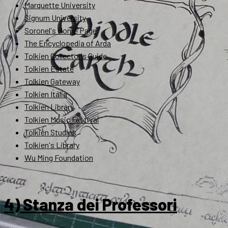
Marquette University
Signum University
Soronel's Home Page
The Encyclopedia of Arda
Tolkien Collector's Guide
Tolkien Estate
Tolkien Gateway
Tolkien Italia
Tolkien Library
Tolkien Music Festival
Tolkien Studies
Tolkien's Library
Wu Ming Foundation
4) Stanza dei Professori