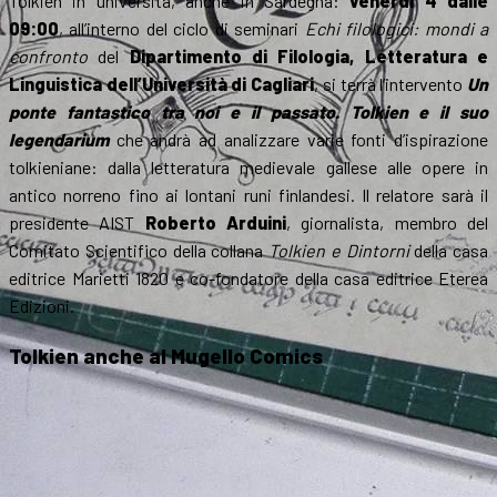
Tolkien in università, anche in Sardegna:
venerdì 4 dalle
09:00
, all’interno del ciclo di seminari
Echi filologici: mondi a
confronto
del
Dipartimento di Filologia, Letteratura e
Linguistica dell’Università di Cagliari
, si terrà l’intervento
Un
ponte fantastico tra noi e il passato. Tolkien e il suo
legendarium
che andrà ad analizzare varie fonti d’ispirazione
tolkieniane: dalla letteratura medievale gallese alle opere in
antico norreno fino ai lontani runi finlandesi. Il relatore sarà il
presidente AIST
Roberto Arduini
, giornalista, membro del
Comitato Scientifico della collana
Tolkien e Dintorni
della casa
editrice Marietti 1820 e co-fondatore della casa editrice Eterea
Edizioni.
Tolkien anche al Mugello Comics