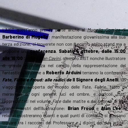
L’AIST quest’anno prende parte anche al
Mugello Comics
di
Barberino di Mugello
: manifestazione giovanissima alla sua
terza edizione, ci troverete non con il nostro solito stand ma a
proporre una
conferenza
.
Sabato 5 ottobre, dalle 15:00
alle 16:00
l’artista
Ivan Cavini
, membro AIST nonché illustratore
di grande esperienza nel campo della rappresentazione del
fantastico, assieme a
Roberto Arduini
terranno la conferenza
Fate, Fiabe e Froud: alle radici de
Il Signore degli Anelli
. Un
viaggio alla scoperta del mondo delle Fate, Faërie, fatto di
meraviglie di ogni genere, luci ed ombre, e pericoli, tutti
rappresentati nel volume
Fate
dalle matite e dai pennelli di due
grandi maestri dell’illustrazione:
Brian Froud
e
Alan Lee
. I
relatori mostreranno quanti e quali punti di contatto si possano
trovare tra i racconti del Professore e i dipinti dei due artisti,