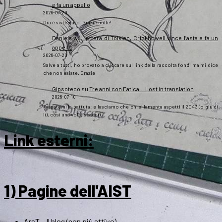
e fa un appello
2026-07-20
Ora è sistemato. Grazie mille!
Daniela
su
Lettera di Tolkien, Crickhowell vince l’asta e fa un
appello
2026-07-20
Salve a tutti, ho provato a cliccare sul link della raccolta fondi ma mi dice
che non esiste. Grazie
Gipsoteco
su
Tre anni con Fatica… Lost in translation
2026-07-10
Passatemi la battuta: e lasciamo che chi si lamenta aspetti il 2043 (o giù di
lì), così una volta scaduti…
Link esterni
:
1) Pagine dell'AIST
ArsT – Il blog (non più attivo)