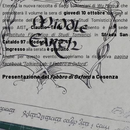
Eterea), la nuova raccolta di saggi tolkieniani di
Wu Ming 4
, che
presenterà il volume la sera di
giovedì 10 ottobre
assieme al
presidente dell’Istituto Filosofico di Studi Tomistici, nonché
socio AIST,
Claudio Testi
. L’appuntamento è alla sede
dell’
Istituto Filosofico di Studi Tomistici
, in
Strada San
Cataldo 97
a
Modena
,
alle 20:45
.
L’
ingresso
alla serata
è gratuito
.
Anche per questo evento, suggeriamo la rispettiva
pagina
facebook “Tolkien Lab: Il Fabbro di Oxford”
.
Presentazione del
Fabbro di Oxford
a Cosenza