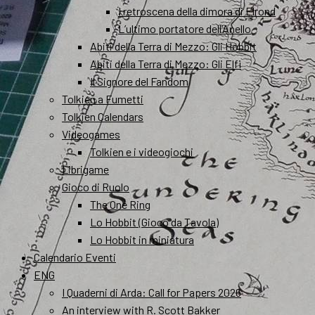
I retroscena della dimora di Elrond
L’ultimo portatore dell’Anello
Abiti della Terra di Mezzo: Gli Hobbit
Abiti della Terra di Mezzo: Gli Elfi
Il Signore del Fandom
Tolkien a Fumetti
Tolkien Calendars
Videogames
Tolkien e i videogiochi
Librigame
Gioco di Ruolo
The One Ring
Lo Hobbit (Gioco da Tavola)
Lo Hobbit in miniatura
Calendario Eventi
ENG
I Quaderni di Arda: Call for Papers 2026
An interview with R. Scott Bakker