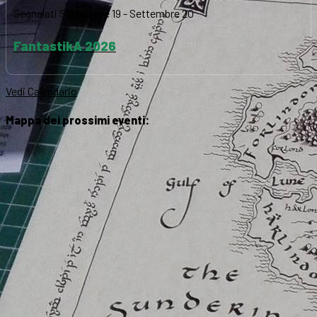
Segnalati
Settembre 19
-
Settembre 20
FantastikA 2026
Vedi Calendario
Mappa dei prossimi eventi: