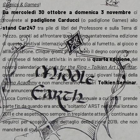
Comics & Games
!
Da mercoledì 30 ottobre a domenica 3 novembre
ci
troverete al
padiglione Carducci
(o padiglione Games) allo
stand Car247
tra pile di libri del Professore e sulla Terra di
Mezzo, pronti ad affrontare questa cinquantatreesima edizione
di questo Festival internazionale dedicato al fumetto, al gioco e
all’illustrazione. Cinque giorni che saranno il degno coronamento
di un mese di febbrile attività: in arrivo la
quarta edizione
del
nostro calendario, il
Lords for the Ring – Tolkien Art Calendar
,
quest’anno realizzato in collaborazione con i giovani talenti della
Nemo Academy
e non mancheranno i nostri
Tolkien Seminar
,
che annunceremo a breve.
Lucca Comics & Games è un ritrovo annuale a cui l’AIST prende
parte fin da quando era ancora “soltanto” ARST nell’ormai lontano
2011 e che aspettiamo sempre in trepidante attesa: continuate a
seguirci per scoprire ogni dettaglio dell’edizione 2019, che non
mancherà di stupirvi!