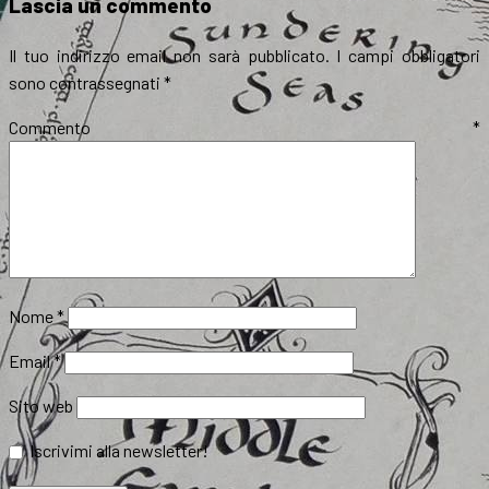
Lascia un commento
Il tuo indirizzo email non sarà pubblicato.
I campi obbligatori
sono contrassegnati
*
Commento
*
Nome
*
Email
*
Sito web
Iscrivimi alla newsletter!