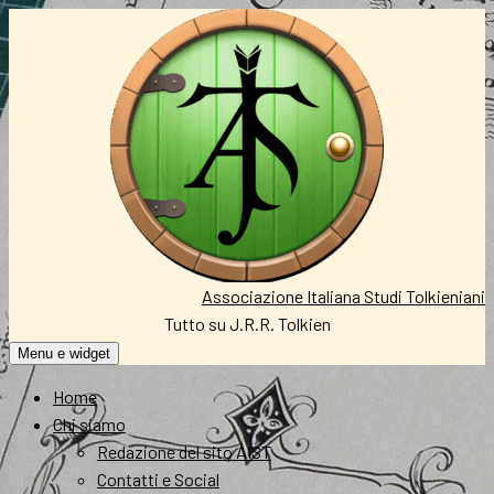
Vai
al
contenuto
Associazione Italiana Studi Tolkieniani
Tutto su J.R.R. Tolkien
Menu e widget
Home
Chi siamo
Redazione del sito AIST
Contatti e Social