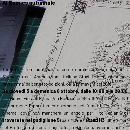
Al Romics autunnale
Tempo di fiere autunnali, e come cominciare se non con il
Romics
, a cui l’Associazione Italiana Studi Tolkieniani prende
parte ormai da ben otto edizioni, dalla primavera del 2016.
Da giovedì 3 a domenica 6 ottobre, dalle 10:00 alle 20:00
alla Nuova Fiera di Roma (Via Portuense 1645-1647, 00148 Roma)
si ripropone l’appuntamento romano coi fumetti, il gioco e il
cinema, dove non mancherà un angolo per i tolkieniani:
ci
troverete nel padiglione 5
(pala Movie),
stand H3
. Oltre ai libri
del Professore e tanta saggistica tolkieniana, avremo anche il