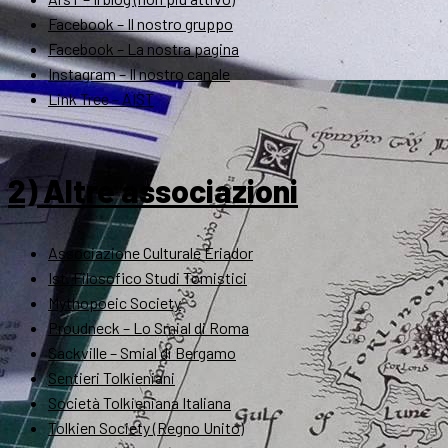
Facebook – Il nostro gruppo
Facebook – La nostra pagina
Instagram – Il nostro canale
Link Tree – AIST
2) Altre associazioni
Associazione Culturale Eriador
Ist. Filosofico Studi Tomistici
Mythopoeic Society
Proudneck – Lo Smial di Roma
Sackville – Smial di Bergamo
Sentieri Tolkieniani
Società Tolkieniana Italiana
Tolkien Society (Regno Unito)