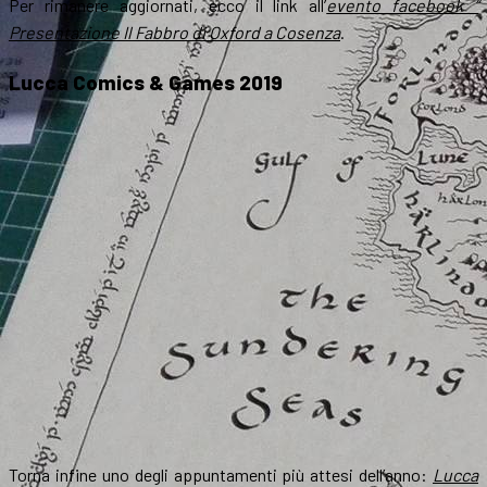
Per rimanere aggiornati, ecco il link all’
evento facebook “
Presentazione
Il Fabbro di Oxford
a Cosenza
.
Lucca Comics & Games 2019
Torna infine uno degli appuntamenti più attesi dell’anno:
Lucca