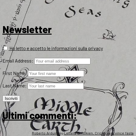
Newsletter
Ho letto e accetto le informazioni sulla privacy
Email Address:
First Name:
Last Name:
Ultimi commenti:
Roberto Arduini
su
Lettera di Tolkien, Crickhowell vince l’asta