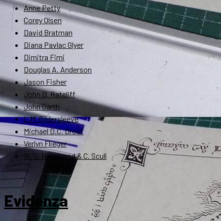
Anne Petty
Corey Olsen
David Bratman
Diana Pavlac Glyer
Dimitra Fimi
Douglas A. Anderson
Jason Fisher
John D. Rateliff
John Garth
L.M. Gildersleeve
Michael D.C. Drout
Verlyn Flieger
W. G. Hammond & C. Scull
Evidenza