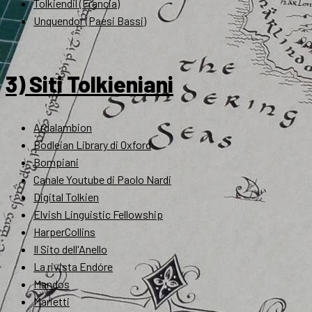
Tolkiendil (Francia)
Unquendor (Paesi Bassi)
3) Siti Tolkieniani
Ardalambion
Bodleian Library di Oxford
Bompiani
Canale Youtube di Paolo Nardi
Digital Tolkien
Elvish Linguistic Fellowship
HarperCollins
Il Sito dell'Anello
La rivista Endóre
Mandos
Marietti