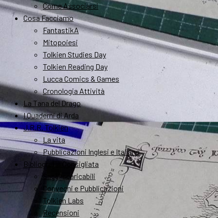
Come Associarsi
Cosa Facciamo
FantastikA
Mitopoiesi
Tolkien Studies Day
Tolkien Reading Day
Lucca Comics & Games
Cronologia Attività
La Tana del Drago
I Quaderni di Arda
J.R.R. Tolkien
La vita
Pubblicazioni Inglesi e Italiane
Bibliografia Consigliata
Saggi scaricabili
Convegni e Pubblicazioni
Tolkien Labs
Recensioni