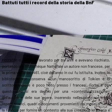
Battuti tutti i record della storia della BnF
I curatori ci avevano lavorato per tre anni e avevano rischiato,
portando alla Bibliothèque Nationale un autore non francese, per
la prima volta dal 1461, cioè dall’anno in cui fu istituita. Inoltre, la
biblioteca non conserva alcun manoscritto di Tolkien e lo
scrittore inglese è poco noto presso i francesi. Forse è per
questo che si era deciso per una «contestualizzazione»
dell’autore e delle sue opere, inserendo nell’esposizione molti
reperti storici, quadri e documenti provenienti dai musei di tutta
la Francia per fornire un contesto alla sua creazione letteraria e