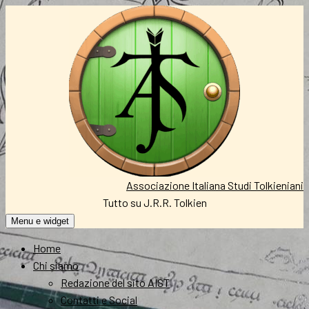
Vai
al
contenuto
Associazione Italiana Studi Tolkieniani
Tutto su J.R.R. Tolkien
Menu e widget
Home
Chi siamo
Redazione del sito AIST
Contatti e Social