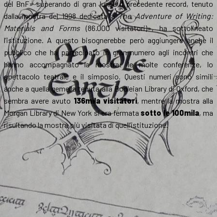
del BnF» superando di gran lunga il precedente record, tenuto
dalla mostra del 1998 dedicata a
The Adventure of Writing:
Materials and Forms
(86.000 visitatori)», ha sottolineato
l’istituzione. A questo bisognerebbe però aggiungere anche il
pubblico che ha partecipato in gran numero agli incontri che
hanno accompagnato la mostra: le molte conferenze, lo
spettacolo teatrale e il simposio. Questi numeri sono simili
anche a quella gemella tenuta alla Bodleian Library di Oxford, che
sembra avere avuto
136mila visitatori
, mentre la mostra alla
Morgan Library di New York si era fermata
sotto le 100mila
, ma
risultando la mostra più visitata di quell’istituzione.