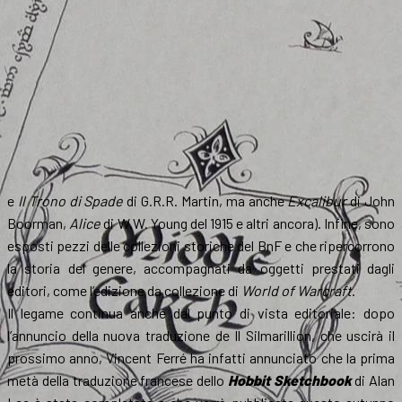
e
Il Trono di Spade
di G.R.R. Martin, ma anche
Excalibur
di John
Boorman,
Alice
di W.W. Young del 1915 e altri ancora). Infine, sono
esposti pezzi delle collezioni storiche del BnF e che ripercorrono
la storia del genere, accompagnati da oggetti prestati dagli
editori, come l’edizione da collezione di
World of Warcraft
.
Il legame continua anche dal punto di vista editoriale: dopo
l’annuncio della nuova traduzione de Il Silmarillion, che uscirà il
prossimo anno, Vincent Ferré ha infatti annunciato che la prima
metà della traduzione francese dello
Hobbit Sketchbook
di Alan