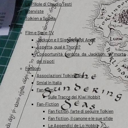
Le Pillole di Claudio Testi
Interviste
Tolkien a Scuola
Temi
Film e Serie-TV
Jackson e il Signore degli Anelli
Aspetta, qual è Thorin?
L’opportunità perduta da Jackson: la morte
dei nipoti
Fandom
Associazioni Tolkieniane
Smial in Italia
Fan-Film
Sulle Tracce dei Kiwi Hobbit
Fan-Fiction
Fan fiction, l’arte di seguire Tolkien
Fan fiction, il canone e le sue sfide
Le Appendici de Lo Hobbit