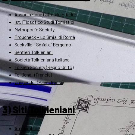
Associazione Culturale Eriador
Ist. Filosofico Studi Tomistici
Mythopoeic Society
Proudneck – Lo Smial di Roma
Sackville – Smial di Bergamo
Sentieri Tolkieniani
Società Tolkieniana Italiana
Tolkien Society (Regno Unito)
Tolkiendil (Francia)
Unquendor (Paesi Bassi)
3) Siti Tolkieniani
Ardalambion