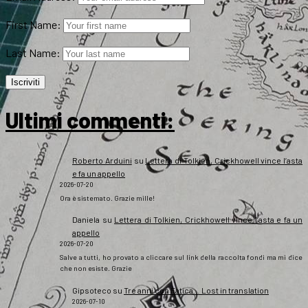
First Name:
Last Name:
Ultimi commenti:
Roberto Arduini
su
Lettera di Tolkien, Crickhowell vince l’asta
e fa un appello
2026-07-20
Ora è sistemato. Grazie mille!
Daniela
su
Lettera di Tolkien, Crickhowell vince l’asta e fa un
appello
2026-07-20
Salve a tutti, ho provato a cliccare sul link della raccolta fondi ma mi dice
che non esiste. Grazie
Gipsoteco
su
Tre anni con Fatica… Lost in translation
2026-07-10