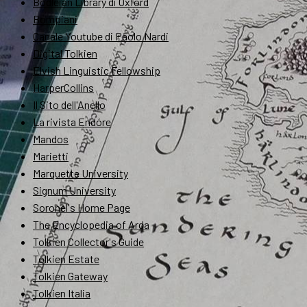
Bodleian Library di Oxford
Bompiani
Canale Youtube di Paolo Nardi
Digital Tolkien
Elvish Linguistic Fellowship
HarperCollins
Il Sito dell'Anello
La rivista Endóre
Mandos
Marietti
Marquette University
Signum University
Soronel's Home Page
The Encyclopedia of Arda
Tolkien Collector's Guide
Tolkien Estate
Tolkien Gateway
Tolkien Italia