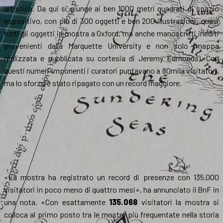
artistica. Da qui si giunge ai ben 1000 metri quadrati di spazio
espositivo, con più di 300 oggetti e ben 200 illustrazioni: quasi
tutti gli oggetti in mostra a Oxford, ma anche manoscritti inediti
provenienti dalla Marquette University e non solo (mappa
realizzata e pubblicata su cortesia di Jeremy Edmonds). Con
questi numeri imponenti i curatori puntavano a 80mila visitatori,
ma lo sforzo è stato ripagato con un record maggiore.
«La mostra ha registrato un record di presenze con 135.000
visitatori in poco meno di quattro mesi», ha annunciato il BnF in
una nota. «Con esattamente
135.068
visitatori la mostra si
colloca al primo posto tra le mostre più frequentate nella storia