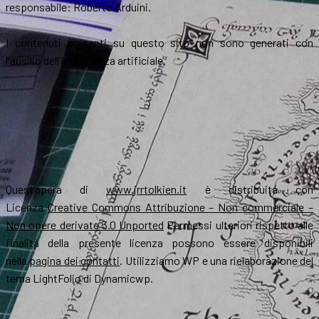
responsabile: Roberto Arduini.
I contenuti presenti su questo sito non sono generati con
l'ausilio dell'intelligenza artificiale.
Quest’opera di
www.jrrtolkien.it
è distribuita con
Licenza
Creative Commons Attribuzione – Non commerciale –
Non opere derivate 3.0 Unported
Permessi ulteriori rispetto alle
finalità della presente licenza possono essere disponibili
nella
pagina dei contatti
. Utilizziamo WP e una rielaborazione del
tema LightFolio di Dynamicwp.