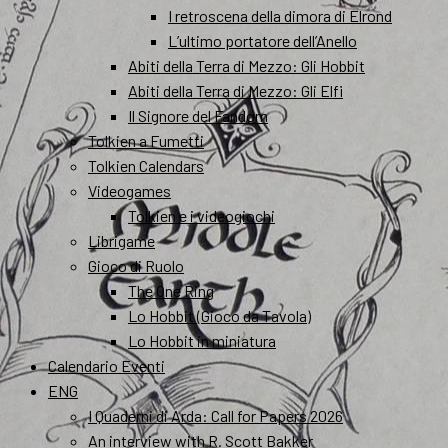
I retroscena della dimora di Elrond
L’ultimo portatore dell’Anello
Abiti della Terra di Mezzo: Gli Hobbit
Abiti della Terra di Mezzo: Gli Elfi
Il Signore del Fandom
Tolkien a Fumetti
Tolkien Calendars
Videogames
Tolkien e i videogiochi
Librigame
Gioco di Ruolo
The One Ring
Lo Hobbit (Gioco da Tavola)
Lo Hobbit in miniatura
Calendario Eventi
ENG
I Quaderni di Arda: Call for Papers 2026
An interview with R. Scott Bakker