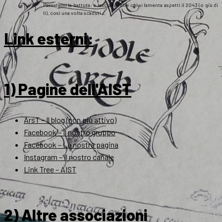
Passatemi la battuta: e lasciamo che chi si lamenta aspetti il 2043 (o giù di
lì), così una volta scaduti…
Link esterni
:
1) Pagine dell'AIST
ArsT – Il blog (non più attivo)
Facebook – Il nostro gruppo
Facebook – La nostra pagina
Instagram – Il nostro canale
Link Tree – AIST
2) Altre associazioni