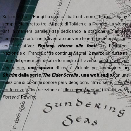
Se la mostra di Parigi ha chiuso i battenti, non si ferma il legame
sempre più stretto tra le opere di Tolkien e la Francia. La stessa
Bnf in maniera parallela sta dedicando la stagione al Fantasy,
genere letterario che è diventato un vero fenomeno in pochi anni,
con l’iniziativa:
Fantasy, ritorno alle fonti
. La Biblioteca
Nazionale di Francia offre continua fino al 12 marzo un tuffo nel
cuore del genere per decifrarlo meglio attraverso
un sito web
,
un
videogioco
, uno spazio
di realtà virtuale per immergersi
in
Skyrim
dalla serie
The Elder Scrolls
, una web radio
con una
selezione di colonne sonore per videogiochi, film o serie,
diverse
conferenze
e una selezione di
film e documentari
(tra cui
Harry
Potter
di Rowling