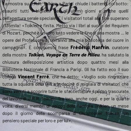
La mostra su J.R.R. Tolkien a Parigi chiude i battenti col botto:
esauriti tutti i biglietti per gli ultimi giorni e anche quelli
dell’apertura serale speciale. E i visitatori totali alla fine superano
i 135mila! «Tolkien è finita. Metto via i libri al suono del Requiem
di Mozart, perché è un vero lutto vedere la fine di una mostra … le
opere del Professore si uniranno alla mia biblioteca del cuore in
campagna». È con questa frase
Frédéric Manfrin
, curatore
della mostra
Tolkien, Voyage en Terre de Milieu
, ha salutato la
chiusura dell’esposizione artistica dopo quattro mesi alla
Biblioteca Nazionale di Francia a Parigi. Gli ha fatto eco il suo
collega
Vincent Ferré
, che ha detto: «Voglio solo ringraziare
tutta la squadra della Bnf e le decine di migliaia di visitatori che
sono venuti a scoprire tutte le sfaccettature spesso trascurate
del lavoro di J.R.R. Tolkien. Tra loro, anche oggi, e per la quarta
volta, diversi membri di spicco della famiglia Tolkien, un mese
dopo il giorno della scomparsa di Christopher Tolkien. Un
pensiero speciale per loro e per lui».