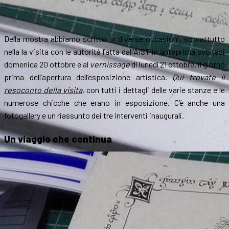
Della mostra abbiamo scritto in diverse occasioni, soprattutto
nella la visita con le autorità fatta dall’AIST in anteprima svoltasi
domenica 20 ottobre e al
vernissage
di lunedì 21 ottobre, il giorno
prima dell’apertura dell’esposizione artistica.
Qui trovate il
resoconto della visita
, con tutti i dettagli delle varie stanze e le
numerose chicche che erano in esposizione. C’è anche una
fotogallery e un riassunto dei tre interventi inaugurali.
Un viaggio che continua