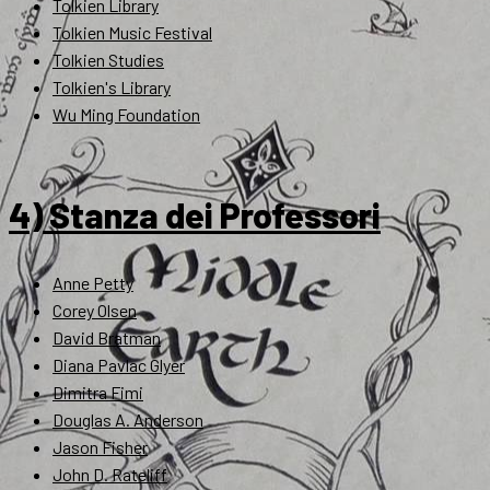
Tolkien Library
Tolkien Music Festival
Tolkien Studies
Tolkien's Library
Wu Ming Foundation
4) Stanza dei Professori
Anne Petty
Corey Olsen
David Bratman
Diana Pavlac Glyer
Dimitra Fimi
Douglas A. Anderson
Jason Fisher
John D. Rateliff