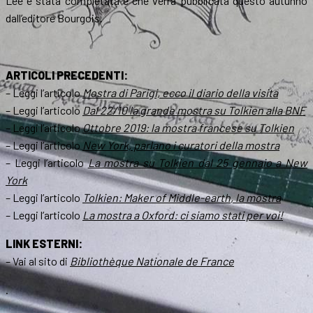
Lee è stata completata e che verrà pubblicata questo autunno
dall’editore Bourgois.
ARTICOLI PRECEDENTI:
– Leggi l’articolo
Mostra di Parigi, ecco il diario della visita
– Leggi l’articolo
Dal 22/10 la grande mostra su Tolkien alla BNF
– Leggi l’articolo
Ottobre 2019: la mostra francese su Tolkien
– Leggi l’articolo
New York, parlano i curatori della mostra
– Leggi l’articolo
La mostra su Tolkien dal 25 gennaio a New
York
– Leggi l’articolo
Tolkien: Maker of Middle-earth
, la mostra
– Leggi l’articolo
La mostra a Oxford: ci siamo stati per voi!
LINK ESTERNI:
– Vai al sito di
Bibliothèque Nationale de France
.