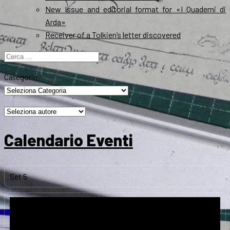
New Issue and editorial format for «I Quaderni di
Arda»
Receiver of a Tolkien’s letter discovered
Ricerca
per:
Categorie
Calendario Eventi
Set
5