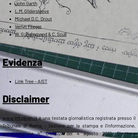
John Garth
L.M. Gildersleeve
Michael D.C. Drout
Verlyn Flieger
W. G. Hammond & C. Scull
Evidenza
Link Tree – AIST
Disclaimer
www.jrrtolkien.it
è una testata giornalistica registrata presso il
Tribunale di Roma - Sezione per la stampa e l’informazione,
autorizzazione n° 04/2021 del 4 agosto 2021. Direttore