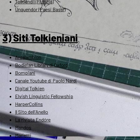
Tolkiendil (Francia)
Unquendor (Paesi Bassi)
3) Siti Tolkieniani
Ardalambion
Bodleian Library di Oxford
Bompiani
Canale Youtube di Paolo Nardi
Digital Tolkien
Elvish Linguistic Fellowship
HarperCollins
Il Sito dell'Anello
La rivista Endóre
Mandos
Marietti