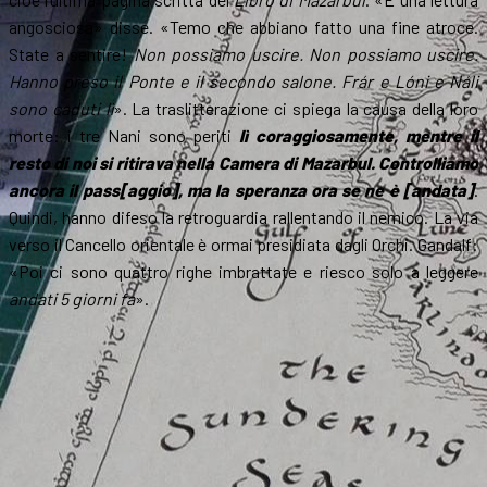
angosciosa» disse. «Temo che abbiano fatto una fine atroce.
State a sentire!
Non possiamo uscire. Non possiamo uscire.
Hanno preso il Ponte e il secondo salone. Frár e Lóni e Náli
sono caduti lì
». La traslitterazione ci spiega la causa della loro
morte: i tre Nani sono periti
lì coraggiosamente, mentre il
resto di noi si ritirava nella Camera di Mazarbul. Controlliamo
ancora il pass[aggio], ma la speranza ora se ne è [andata]
.
Quindi, hanno difeso la retroguardia rallentando il nemico. La via
verso il Cancello orientale è ormai presidiata dagli Orchi. Gandalf:
«Poi ci sono quattro righe imbrattate e riesco solo a leggere
andati 5 giorni fa
».