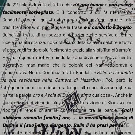
della 21ª sala è dovuta al fatto che
c’è aria buona
e
può essere
facilmente sorvegliata
. E il “condotto” a cui fa riferimento
Gandalf? Anche qui troviamo la spiegazione grazie alla
traslitterazione: si può leggere la frase
e il condotto è aperto
.
Quindi, si tratta di un pozzo di areazione che serviva a fornire
luce e aria alla stanza, cosicché l’aria della sala era salubre e tutto
si poteva difendere più facilmente grazie alla visibilità più ampia.
Per tutti questi motivi, quindi, la zona divenne il nuovo centro
operativo, man mano che la colonia dei Nani esplorava e
conquistava Moria. Continua infatti Gandalf: «
Balin ha stabilito
la sua residenza nella Camera di Mazarbul
». Poi, però, lo
stregone dice di non riuscire a legger altro per diverse righe «a
parte la parola
oro
e
Ascia di Durin
ed
elmo
qualcosa». Anche in
questo caso ci viene in aiuto la traslitterazione di Kloczko che
riporta e rende chiara la connessione tra le parole:
[noi]
abbiamo raccolto [molto] oro, … la meravigliosa Ascia di
Durin e il [suo] elmo d’argento. Balin li ha presi per sé.
È il
momento della gloria per la colonia che raduna un enorme