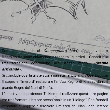
Come accadrà anche alla
Compagnia
, gli Orchi hanno individuato
il nemico e stanno chiamando a raccolta i guerrieri… Gandalf e la
traslitterazione concludono allo stesso modo: «
Stanno
arrivando
».
Si conclude così la triste storia narrata nel
Libro di Mazarbul
, con
il sogno effimero di restaurare l’antico Regno di Khazad-dûm, il
grande Regno dei Nani di Moria.
L’obiettivo del professor Tolkien nel realizzare queste tre pagine
era trasformare il lettore occasionale in un “filologo”. Decifrandoli
cercando di leggere e risolvere i misteri dei Nani, ogni lettore