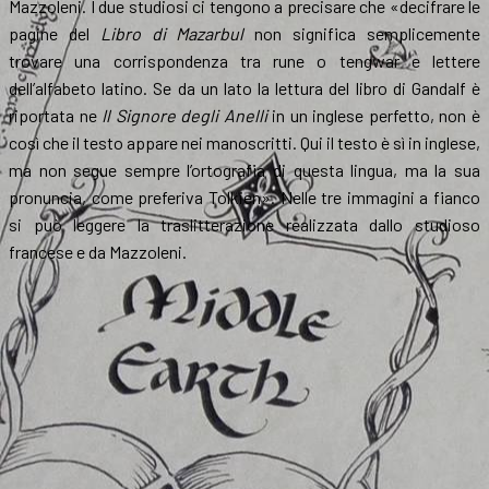
Mazzoleni. I due studiosi ci tengono a precisare che «decifrare le
pagine del
Libro di Mazarbul
non significa semplicemente
trovare una corrispondenza tra rune o tengwar e lettere
dell’alfabeto latino. Se da un lato la lettura del libro di Gandalf è
riportata ne
Il Signore degli Anelli
in un inglese perfetto, non è
così che il testo appare nei manoscritti. Qui il testo è sì in inglese,
ma non segue sempre l’ortografia di questa lingua, ma la sua
pronuncia, come preferiva Tolkien». Nelle tre immagini a fianco
si può leggere la traslitterazione realizzata dallo studioso
francese e da Mazzoleni.