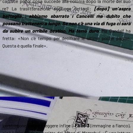
capisce poco, cosa succede alla colonia dopo la morte del suo
re? La traslitterazione aggiunge dettagli:
[dopo] un’aspra
battaglia… abbiamo sbarrato i Cancelli ma dubito che
possano trattenerli a lungo. Se non c’è una via di fuga ci sarà
da subire un orribile destino. Ma terrò duro
. Ma Gandalf ha
fretta: «Non c’è tempo per decifrare le ultime poche pagine.
Questa è quella finale».
Lo stregone passa a leggere infine il
Folio 3
(immagine a fianco),
cioè l’ultima pagina scritta del
Libro di Mazarbul
. «È una lettura