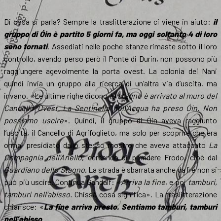
Di cosa si parla? Sempre la traslitterazione ci viene in aiuto:
il
gruppo di Óin è partito 5 giorni fa, ma oggi soltanto 4 di loro
sono tornati
. Assediati nelle poche stanze rimaste sotto il loro
controllo, avendo perso però il Ponte di Durin, non possono più
raggiungere agevolmente la porta ovest. La colonia dei Nani
quindi invia un gruppo alla ricerca di un’altra via d’uscita, ma
invano. «Le ultime righe dicono
lo stagno è arrivato al muro del
Cancello Ovest. La Sentinella nell’Acqua ha preso Óin. Non
possiamo uscire
». Quindi, il gruppo di Óin aveva raggiunto
l’uscita, il Cancello di Agrifoglieto, ma solo per scoprire che era
ormai presidiato dallo stesso mostro che aveva attaccato
La
Compagnia dell’Anello
, cercando di prendere Frodo, cioè dal
Guardiano dello Stagno
. La strada è sbarrata anche da lì e non si
può più uscire. Continua Gandalf: «
Arriva la fine
, e poi
tamburi,
tamburi nell’abisso.
Chissà cosa significa». La traslitterazione
chiarisce: «
La fine arriva presto. Sentiamo tamburi, tamburi
nell’abisso
.