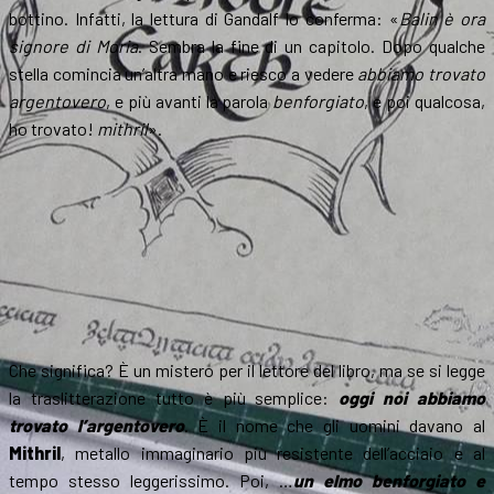
bottino. Infatti, la lettura di Gandalf lo conferma: «
Balin è ora
signore di Moria
. Sembra la fine di un capitolo. Dopo qualche
stella comincia un’altra mano e riesco a vedere
abbiamo trovato
argentovero
, e più avanti la parola
benforgiato
, e poi qualcosa,
ho trovato!
mithril
».
Che significa? È un mistero per il lettore del libro, ma se si legge
la traslitterazione tutto è più semplice:
oggi noi abbiamo
trovato l’argentovero
. È il nome che gli uomini davano al
Mithril
, metallo immaginario più resistente dell’acciaio e al
tempo stesso leggerissimo. Poi, …
un elmo benforgiato e