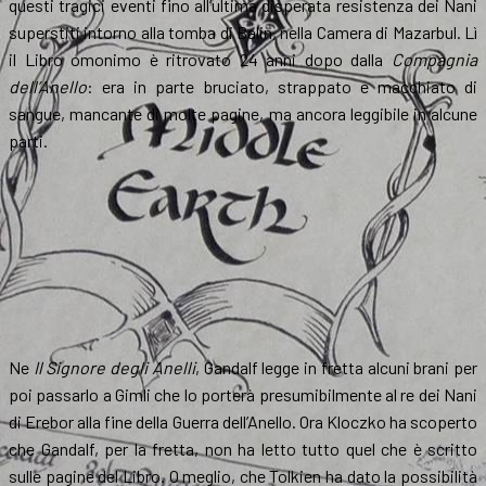
questi tragici eventi fino all’ultima disperata resistenza dei Nani
superstiti intorno alla tomba di Balin, nella Camera di Mazarbul. Lì
il Libro omonimo è ritrovato 24 anni dopo dalla
Compagnia
dell’Anello
: era in parte bruciato, strappato e macchiato di
sangue, mancante di molte pagine, ma ancora leggibile in alcune
parti.
Ne
Il Signore degli Anelli
, Gandalf legge in fretta alcuni brani per
poi passarlo a Gimli che lo porterà presumibilmente al re dei Nani
di Erebor alla fine della Guerra dell’Anello. Ora Kloczko ha scoperto
che Gandalf, per la fretta, non ha letto tutto quel che è scritto
sulle pagine del Libro. O meglio, che Tolkien ha dato la possibilità