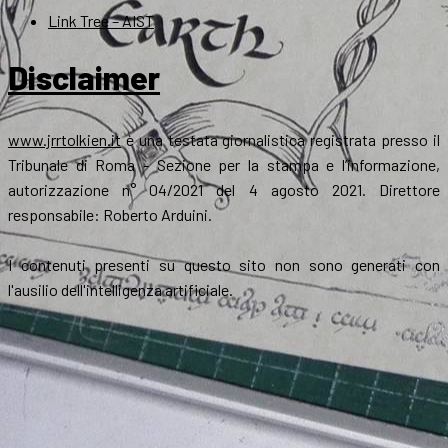
Link Tree – AIST
Disclaimer
www.jrrtolkien.it
è una testata giornalistica registrata presso il
Tribunale di Roma - Sezione per la stampa e l’informazione,
autorizzazione n° 04/2021 del 4 agosto 2021. Direttore
responsabile: Roberto Arduini.
I contenuti presenti su questo sito non sono generati con
l'ausilio dell'intelligenza artificiale.