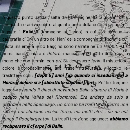
A questo punto Gandalf salta diverse pagine, salta gli anni della
conquista e arriva subito al quinto anno della colonia e passa a
leggere il
Folio 2
(immagine a fianco) in cui si distingue la
calligrafia di Ori, un altro dei Nani della compagnia di Thorin le cui
gesta insieme a Bilbo Baggins sono narrate ne
Lo Hobbit
: «La
prima parola chiara è
dolore
, manca però il resto della riga, a
meno che non termini con
eri
. Sì, dev’essere
ieri
». Il misterioso
dolore è probabilmente una frase introduttiva. Kloczko la
traslittera così:
[dopo 5] anni [da quando ci insediammo] a
Moria, il dolore si è [abbattuto su di noi]. Ieri
… Poi lo stregone
legge: «
essendo il dieci di novembre Balin signore di Moria è
caduto nella Vallea dei Riombrosi. Era andato da solo a
guardare nello Speculago. Un orco lo ha trafitto da dietro una
roccia. noi abbiamo ucciso l’orco, ma molti altri… su da est
lungo il Roggiargento
». La traslitterazione aggiunge:
abbiamo
recuperato il c[orpo] di Balin
.