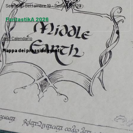
Segnalati
Settembre 19
-
Settembre 20
FantastikA 2026
Vedi Calendario
Mappa dei prossimi eventi: