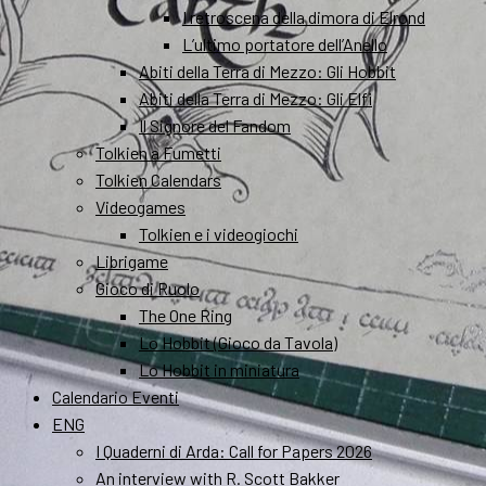
I retroscena della dimora di Elrond
L’ultimo portatore dell’Anello
Abiti della Terra di Mezzo: Gli Hobbit
Abiti della Terra di Mezzo: Gli Elfi
Il Signore del Fandom
Tolkien a Fumetti
Tolkien Calendars
Videogames
Tolkien e i videogiochi
Librigame
Gioco di Ruolo
The One Ring
Lo Hobbit (Gioco da Tavola)
Lo Hobbit in miniatura
Calendario Eventi
ENG
I Quaderni di Arda: Call for Papers 2026
An interview with R. Scott Bakker