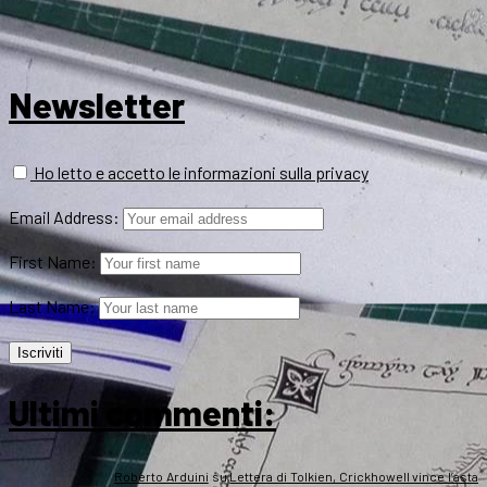
Newsletter
Ho letto e accetto le informazioni sulla privacy
Email Address:
First Name:
Last Name:
Ultimi commenti:
Roberto Arduini
su
Lettera di Tolkien, Crickhowell vince l’asta