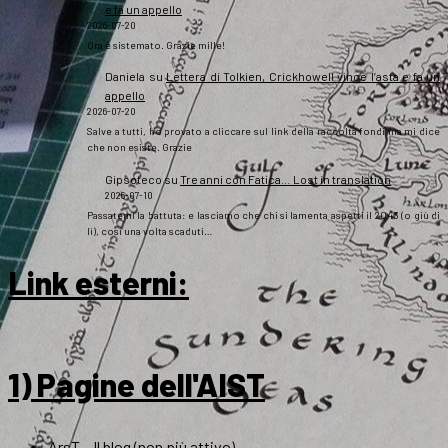
e fa un appello
2026-07-20
Ora è sistemato. Grazie mille!
Daniela
su
Lettera di Tolkien, Crickhowell vince l’asta e fa un
appello
2026-07-20
Salve a tutti, ho provato a cliccare sul link della raccolta fondi ma mi dice
che non esiste. Grazie
Gipsoteco
su
Tre anni con Fatica… Lost in translation
2026-07-10
Passatemi la battuta: e lasciamo che chi si lamenta aspetti il 2043 (o giù di
lì), così una volta scaduti…
Link esterni
:
1) Pagine dell'AIST
ArsT – Il blog (non più attivo)