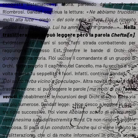
conquista sistematica di Moria, partendo dal Cancello dei
Riombrosi. Gandalf continua la lettura: «
Ne abbiamo trucidati
molti alla luce
– credo –
del sole nella vallata. Flói è rimasto
ucciso da una freccia. Lui ha ammazzato il grande
…».
Nella
traslitterazione si può leggere però la parola
Cheftai[n]
.
Evidentemente i Nani si sono fatti strada combattendo per
raggiungere l’ingresso Est, mentre le bande di Orchi che
giungevano da Moria. Flói uccise il comandante di un gruppo di
Orchi, forse proprio il capitano del Cancello, ma fu ucciso a sua
volta e forse fu seppellito lì fuori. Infatti, continua Gandalf: «…
Flói sotto l’erba vicino a Speculago
». Altra novità regalata dalla
traslitterazione: si può leggere le parole
[ma molti di più]
sono
venuti
. Probabilmente, le incursioni degli Orchi si sono fatte via
via più numerose. Gandalf legge: «Non riesco a leggere le due o
tre righe successive. Poi viene
Abbiamo scelto di vivere nella
ventunesima sala dell’estremità Nord
. C’è non riesco a leggere
che cosa. Si parla di un
condotto
». Anche qui ci viene in aiuto la
traslitterazione, che ci dà molte informazioni in più: la scelta