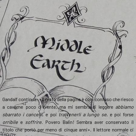
Gandalf continua: «Il resto della pagina è così confuso che riesco
a cavarne poco o niente, ma mi sembra di leggere
abbiamo
sbarrato i cancelli
, e poi
trattenerli a lungo se
, e poi forse
orribile
e
soffrire
. Povero Balin! Sembra aver conservato il
titolo che portò per meno di cinque anni». Il lettore normale ci