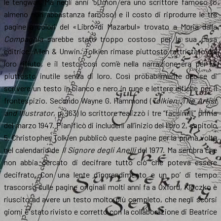
le tengwar. Ma negli anni ’50 non era uno scrittore famoso (o
almeno non abbastanza famoso) e il costo di riprodurre le tre
pagine a colori del «Libro di Mazarbul» trovato a Moria dalla
Compagnia
sarebbe stato troppo costoso per la sua casa
editrice, Allen & Unwin. Tolkien rimase piuttosto rattristato dal
loro rifiuto, e il testo così com’è nella narrazione era per lui
piuttosto inutile senza di loro. Così probabilmente decise di
scrivere un testo in bianco e nero in rune e lettere elfiche per il
frontespizio. Secondo Wayne G. Hammond (
Tolkien: The Artist
and Illustrator
, p. 163) lo scrittore realizzò i tre “facsimili” prima
del marzo 1947. Pianificò di includerli all’inizio del libro 2, capitolo
5. Christopher Tolkien pubblicò queste pagine per la prima volta
nel calendario de
Il Signore degli Anelli
del 1977. Ma sembra che
non abbia cercato di decifrare tutto ciò che poteva essere
decifrato. Con una lente d’ingrandimento e un po’ di tempo
trascorso sulle pagine originali molti anni fa a Oxford, Kloczko è
riuscito ad avere un testo molto più completo, che negli scorsi
giorni è stato rivisto e corretto con la collaborazione di Beatrice