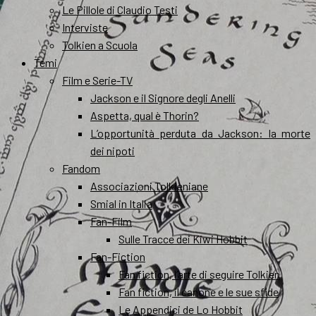
Le Pillole di Claudio Testi
Interviste
Tolkien a Scuola
Temi
Film e Serie-TV
Jackson e il Signore degli Anelli
Aspetta, qual è Thorin?
L’opportunità perduta da Jackson: la morte
dei nipoti
Fandom
Associazioni Tolkieniane
Smial in Italia
Fan-Film
Sulle Tracce dei Kiwi Hobbit
Fan-Fiction
Fan fiction, l’arte di seguire Tolkien
Fan fiction, il canone e le sue sfide
Le Appendici de Lo Hobbit