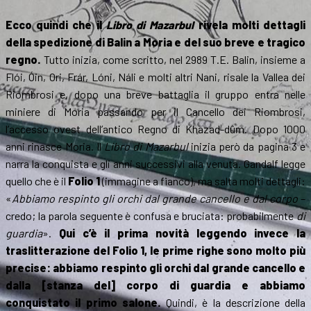
Ecco quindi che il
Libro di Mazarbul
rivela molti dettagli
della spedizione di Balin a Moria e del suo breve e tragico
regno.
Tutto inizia, come scritto, nel 2989 T.E. Balin, insieme a
Flói, Óin, Ori, Frár, Lóni, Náli e molti altri Nani, risale la Vallea dei
Riombrosi e, dopo una breve battaglia il gruppo entra nelle
miniere di Moria passando per il Cancello dei Riombrosi,
l’accesso ovest dell’antico Regno di Khazad-dûm. Dopo 1000
anni rinasce Moria. Il
Libro di Mazarbul
inizia però da pagina 3 e
narra la conquista e gli anni successivi alla venuta. Gandalf legge
quello che è il
Folio 1
(immagine a fianco), ma salta molti dettagli:
«
Abbiamo respinto gli orchi dal grande cancello e dal corpo
–
credo; la parola seguente è confusa e bruciata: probabilmente
di
guardia
».
Qui c’è il prima novità leggendo invece la
traslitterazione del Folio 1, le prime righe sono molto più
precise: abbiamo respinto gli orchi dal grande cancello e
dalla [stanza del] corpo di guardia e abbiamo
conquistato il primo salone.
Quindi, è la descrizione della