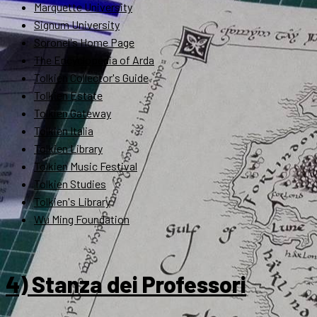
Marquette University
Signum University
Soronel's Home Page
The Encyclopedia of Arda
Tolkien Collector's Guide
Tolkien Estate
Tolkien Gateway
Tolkien Italia
Tolkien Library
Tolkien Music Festival
Tolkien Studies
Tolkien's Library
Wu Ming Foundation
4) Stanza dei Professori