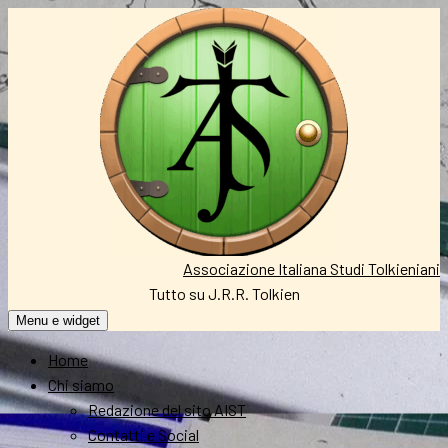
Vai
al
contenuto
Associazione Italiana Studi Tolkieniani
Tutto su J.R.R. Tolkien
Menu e widget
Home
Chi siamo
Redazione del sito AIST
Contatti e Social