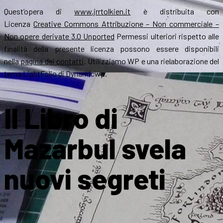
Quest’opera di
www.jrrtolkien.it
è distribuita con
Licenza
Creative Commons Attribuzione – Non commerciale –
Non opere derivate 3.0 Unported
Permessi ulteriori rispetto alle
finalità della presente licenza possono essere disponibili
nella
pagina dei contatti
. Utilizziamo WP e una rielaborazione del
tema LightFolio di Dynamicwp.
Il Libro di
Mazarbul svela
nuovi segreti