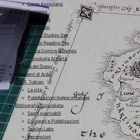
Come Associarsi
Cosa Facciamo
FantastikA
Mitopoiesi
Tolkien Studies Day
Tolkien Reading Day
Lucca Comics & Games
Cronologia Attività
La Tana del Drago
I Quaderni di Arda
J.R.R. Tolkien
La vita
Pubblicazioni Inglesi e Italiane
Bibliografia Consigliata
Saggi scaricabili
Convegni e Pubblicazioni
Tolkien Labs
Recensioni