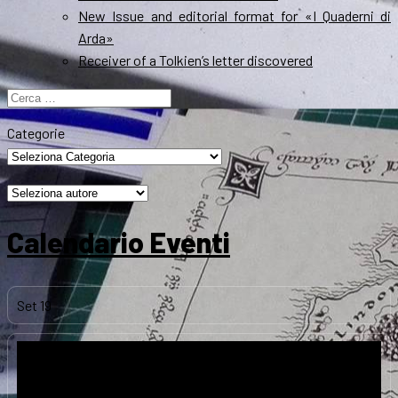
New Issue and editorial format for «I Quaderni di
Arda»
Receiver of a Tolkien’s letter discovered
Ricerca
per:
Categorie
Calendario Eventi
Set
19