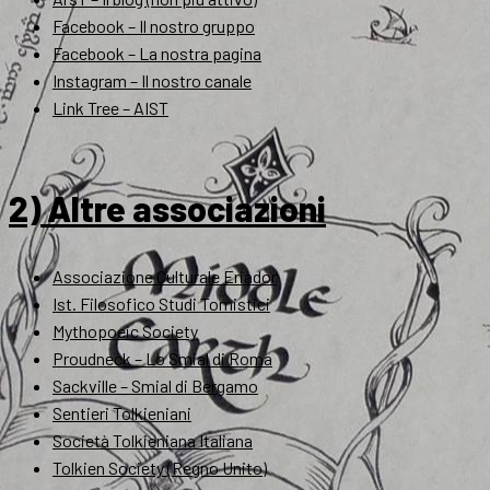
Facebook – Il nostro gruppo
Facebook – La nostra pagina
Instagram – Il nostro canale
Link Tree – AIST
2) Altre associazioni
Associazione Culturale Eriador
Ist. Filosofico Studi Tomistici
Mythopoeic Society
Proudneck – Lo Smial di Roma
Sackville – Smial di Bergamo
Sentieri Tolkieniani
Società Tolkieniana Italiana
Tolkien Society (Regno Unito)