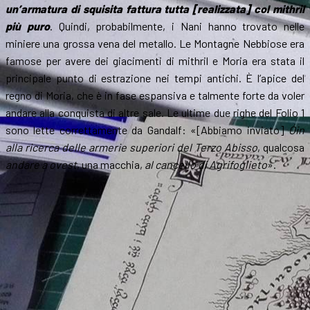
un’armatura di squisita fattura tutta [realizzata] col mithril
più puro
. Quindi, probabilmente, i Nani hanno trovato nelle
miniere una grossa vena del metallo. Le Montagne Nebbiose era
famose per avere dei giacimenti di mithril e Moria era stata il
principale punto di estrazione nei tempi antichi. È l’apice del
regno di Moria, che è in fase espansiva e talmente forte da voler
andare alla conquista di altre sale. Le ultime due righe del Folio 1
sono lette correttamente da Gandalf: «[Abbiamo inviato]
Óin
alla ricerca delle armerie superiori del Terzo Abisso
, qualcosa
andare a ovest
, una macchia,
al cancello di Agrifoglieto
».