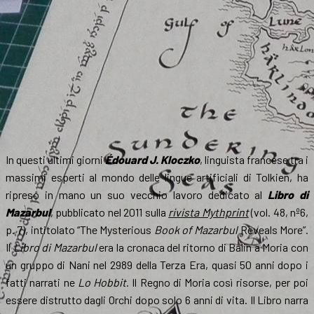
In questi ultimi giorni
Édouard J. Kloczko
, linguista francese tra i
massimi esperti al mondo delle lingue artificiali di Tolkien, ha
ripreso in mano un suo vecchio lavoro dedicato al
Libro di
Mazarbul
, pubblicato nel 2011 sulla
rivista Mythprint
(vol. 48, nº6,
p. 7), intitolato “The Mysterious
Book of Mazarbul
Reveals More”.
Il
Libro di Mazarbul
era la cronaca del ritorno di Balin a Moria con
un gruppo di Nani nel 2989 della Terza Era, quasi 50 anni dopo i
fatti narrati ne
Lo Hobbit
. Il Regno di Moria così risorse, per poi
essere distrutto dagli Orchi dopo solo 6 anni di vita. Il Libro narra