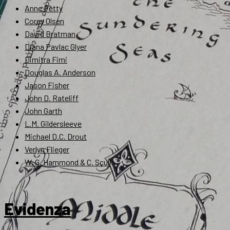
Anne Petty
Corey Olsen
David Bratman
Diana Pavlac Glyer
Dimitra Fimi
Douglas A. Anderson
Jason Fisher
John D. Rateliff
John Garth
L.M. Gildersleeve
Michael D.C. Drout
Verlyn Flieger
W. G. Hammond & C. Scull
Evidenza