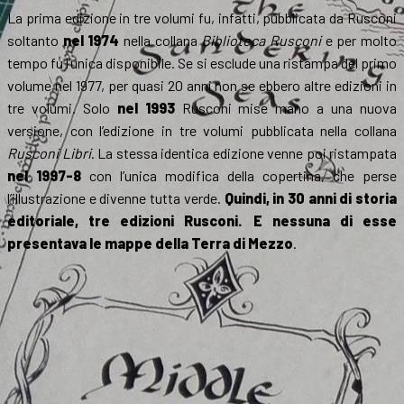
La prima edizione in tre volumi fu, infatti, pubblicata da Rusconi
soltanto
nel 1974
nella collana
Biblioteca Rusconi
e per molto
tempo fu l’unica disponibile. Se si esclude una ristampa del primo
volume nel 1977, per quasi 20 anni non se ebbero altre edizioni in
tre volumi. Solo
nel 1993
Rusconi mise mano a una nuova
versione, con l’edizione in tre volumi pubblicata nella collana
Rusconi Libri
. La stessa identica edizione venne poi ristampata
nel 1997-8
con l’unica modifica della copertina, che perse
l’illustrazione e divenne tutta verde.
Quindi,
in 30 anni di storia
editoriale, tre edizioni Rusconi. E nessuna di esse
presentava le mappe della Terra di Mezzo
.