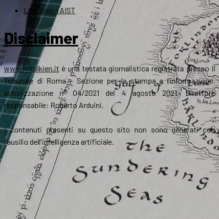
Link Tree – AIST
Disclaimer
www.jrrtolkien.it
è una testata giornalistica registrata presso il
Tribunale di Roma - Sezione per la stampa e l’informazione,
autorizzazione n° 04/2021 del 4 agosto 2021. Direttore
responsabile: Roberto Arduini.
I contenuti presenti su questo sito non sono generati con
l'ausilio dell'intelligenza artificiale.