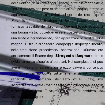
della Contea (nella versione di Bisaro). oltre alla mappa della
Terra di Mezzo, che però stampata su due pagine interne, è
aggiornata nei nomi già rivisti nel corpo del testo (quale
Porti Grigi
in sostituzione di
Rifugi Oscuri
). Dato il
formato tascabile del libro, chiunque non fosse dotato di
una buona vista, potrebbe essere costretto a ricorrere a
una lente d’ingrandimento, per apprezzare le scritte sulla
mappa. E fra le didascalie campeggia inspiegabilmente,
nella traduzione precedente, l’aberrazione: «Questo era
anticamente il Reame degli
Stregoni di Angmar
», che è
evidentemente sfuggito ai curatori. Nel complesso, si può
avere il testo integrale a un prezzo davvero contenuto
(anche se ormai, come tutte le altre, è difficilmente
reperibile nei mercatini dell’usato o su Ebay), ma
soprattutto la
Serie Oro
è assai brutta e ridotta all’osso in
maniera fastidiosa. È ottimale solo se si desidera una
copia «da battaglia».