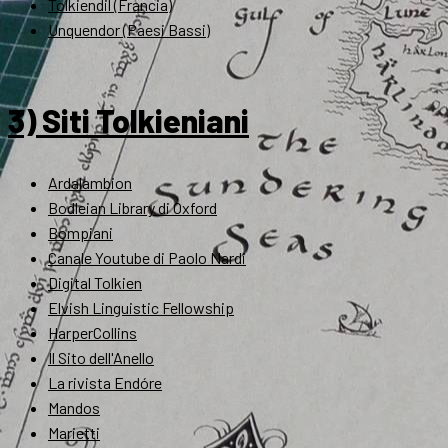
Tolkiendil (Francia)
Unquendor (Paesi Bassi)
3) Siti Tolkieniani
Ardalambion
Bodleian Library di Oxford
Bompiani
Canale Youtube di Paolo Nardi
Digital Tolkien
Elvish Linguistic Fellowship
HarperCollins
Il Sito dell'Anello
La rivista Endóre
Mandos
Marietti