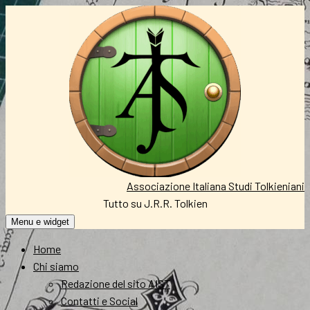
Vai
al
contenuto
Associazione Italiana Studi Tolkieniani
Tutto su J.R.R. Tolkien
Menu e widget
Home
Chi siamo
Redazione del sito AIST
Contatti e Social