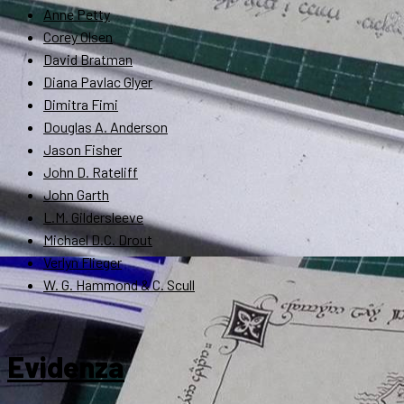
Anne Petty
Corey Olsen
David Bratman
Diana Pavlac Glyer
Dimitra Fimi
Douglas A. Anderson
Jason Fisher
John D. Rateliff
John Garth
L.M. Gildersleeve
Michael D.C. Drout
Verlyn Flieger
W. G. Hammond & C. Scull
Evidenza