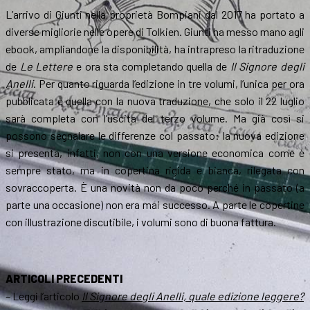
L’arrivo di Giunti nella proprietà Bompiani dal 2017 ha portato a
diverse migliorie nelle opere di Tolkien. Giunti ha messo mano agli
ebook, ampliandone la disponibilità, ha intrapreso la ritraduzione
de
Le Lettere
e ora sta completando quella de
Il Signore degli
Anelli
. Per quanto riguarda l’edizione in tre volumi, l’unica per ora
pubblicata è quella con la nuova traduzione, che solo il 22 luglio
sarà completa con l’uscita del terzo volume. Ma già così si
possono segnalare le differenze col passato: la nuova edizione
si presenta, infatti, non con una versione economica come è
sempre stato, ma in copertina rigida e bianca, rilegata con
sovraccoperta. È una novità non da poco perché in passato (a
parte una occasione) non era mai successo. A parte le copertine
con illustrazione discutibile, i volumi sono di buona fattura.
ARTICOLI PRECEDENTI
– Leggi l’articolo
Il Signore degli Anelli, quale edizione leggere?