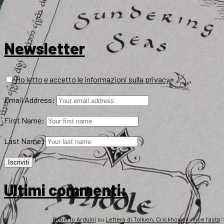
Newsletter
Ho letto e accetto le informazioni sulla privacy
Email Address:
First Name:
Last Name:
Ultimi commenti:
Roberto Arduini
su
Lettera di Tolkien, Crickhowell vince l’asta