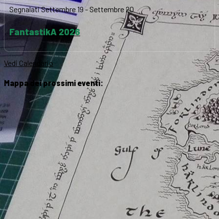
Segnalati
Settembre 19
-
Settembre 20
FantastikA 2026
Vedi Calendario
Mappa dei prossimi eventi: