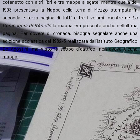
cofanetto con altri libri e tre mappe allegate, mentre quella del
1993 presentava la Mappa della terra di Mezzo stampata in
seconda e terza pagina di tutti e tre i volumi, mentre ne
La
Compagnia dell’Anello
la mappa era presente anche nell’ultima
pagina. Per dovere di cronaca, bisogna segnalare anche una
edizione scolastica del 1982-3 realizzata dall’Istituto Geografico
De Agostini, ma visto lo scopo didattico, non aveva alcuna
mappa.