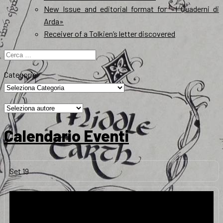
New Issue and editorial format for «I Quaderni di
Arda»
Receiver of a Tolkien’s letter discovered
Ricerca
per:
Categorie
Calendario Eventi
Set
19