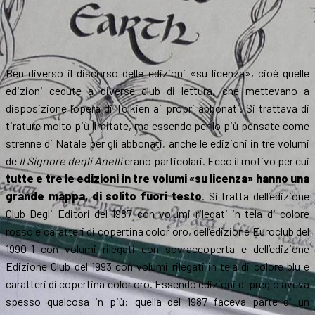
Ben diverso il discorso delle edizioni «su licenza», cioè quelle
edizioni cedute a diverse club di lettura, che mettevano a
disposizione l’opera di Tolkien ai propri abbonati. Si trattava di
tirature molto più limitate, ma essendo per lo più pensate come
strenne di Natale per gli abbonati, anche le edizioni in tre volumi
de
Il Signore degli Anelli
erano particolari. Ecco il motivo per cui
tutte e tre le edizioni in tre volumi «su licenza» hanno una
grande mappa, di solito fuori testo
. Si tratta dell’edizione
Club Degli Editori del 1987 con volumi rilegati in tela di colore
rosso e caratteri di copertina color oro, dell’edizione Euroclub del
1990-1 con volumi rilegati con sovraccoperta e dell’edizione
Edizione Club del 1993 con volumi rilegati in tela di colore blu e
caratteri di copertina color oro. Essendo edizioni di pregio aveva
spesso qualcosa in più: quella del 1987 faceva parte di un