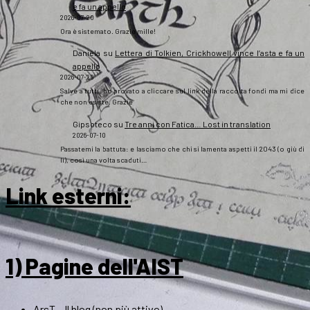
e fa un appello
2026-07-20
Ora è sistemato. Grazie mille!
Daniela
su
Lettera di Tolkien, Crickhowell vince l’asta e fa un
appello
2026-07-20
Salve a tutti, ho provato a cliccare sul link della raccolta fondi ma mi dice
che non esiste. Grazie
Gipsoteco
su
Tre anni con Fatica… Lost in translation
2026-07-10
Passatemi la battuta: e lasciamo che chi si lamenta aspetti il 2043 (o giù di
lì), così una volta scaduti…
Link esterni
:
1) Pagine dell'AIST
ArsT – Il blog (non più attivo)