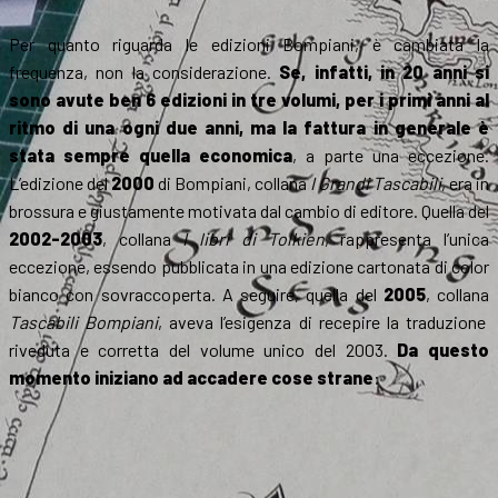
Per quanto riguarda le edizioni Bompiani, è cambiata la
frequenza, non la considerazione.
Se, infatti, in 20 anni si
sono avute ben 6 edizioni in tre volumi, per i primi anni al
ritmo di una ogni due anni, ma la fattura in generale è
stata sempre quella economica
, a parte una eccezione.
L’edizione del
2000
di Bompiani, collana
I Grandi Tascabili
, era in
brossura e giustamente motivata dal cambio di editore. Quella del
2002-2003
, collana
I libri di Tolkien
, rappresenta l’unica
eccezione, essendo pubblicata in una edizione cartonata di color
bianco con sovraccoperta. A seguire, quella del
2005
, collana
Tascabili Bompiani
, aveva l’esigenza di recepire la traduzione
riveduta e corretta del volume unico del 2003.
Da questo
momento iniziano ad accadere cose strane
: