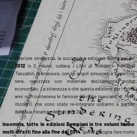
Ulteriore stranezza, la successiva edizione Bompiani del
2012
in 3 volumi, collana
I Libri di Tolkien – I Grandi
Tascabili
, in brossura, con gli angoli smussati e copertina
nera, realizzata con materiale decisamente molto
economico. La stranezza è che questa edizione per i primi
anni non conteneva le famose 20 righe mancanti di
Molti
Incontri
, che sono state re-integrate soltanto a partire
dalla sua ristampa dell’ottobre 2014.
Insomma, tutte le edizioni Bompiani in tre volumi hanno
molti difetti fino alla fine del 2014
, quindi bisogna fare molta