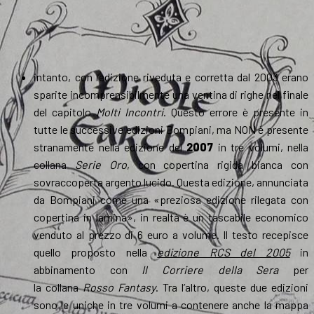
intanto, con l’edizione riveduta e corretta dal 2003 erano
sparite incomprensibilmente una ventina di righe nel finale
del capitolo
Molti Incontri
. Questo errore è presente in
tutte le successive edizioni Bompiani, ma NON è presente
stranamente nella edizione del
2007
in tre volumi, nella
collana
Serie Oro
, con copertina rigida bianca con
sovraccoperta argento lucido. Questa edizione, annunciata
da Bompiani come una «preziosa edizione rilegata con
copertina in lamina», in realtà è un tascabile economico
venduto al prezzo di 6 euro a volume. Il testo recepisce
quello proposto nella
edizione RCS del 2005
in
abbinamento con
Il Corriere della Sera
per
la collana
Rosso Fantasy
. Tra l’altro, queste due edizioni
sono le uniche in tre volumi a contenere anche la mappa