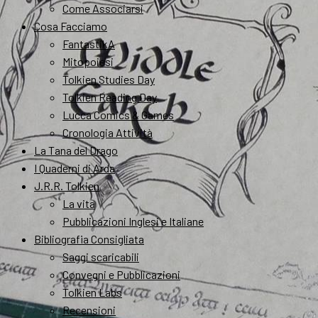
Come Associarsi
Cosa Facciamo
FantastikA
Mitopoiesi
Tolkien Studies Day
Tolkien Reading Day
Lucca Comics & Games
Cronologia Attività
La Tana del Drago
I Quaderni di Arda
J.R.R. Tolkien
La vita
Pubblicazioni Inglesi e Italiane
Bibliografia Consigliata
Saggi scaricabili
Convegni e Pubblicazioni
Tolkien Labs
Recensioni