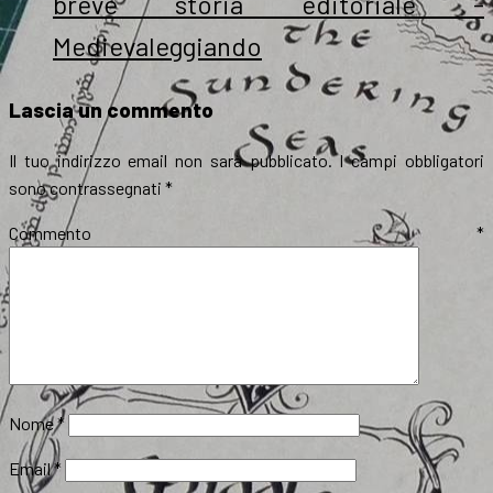
breve storia editoriale -
Medievaleggiando
Lascia un commento
Il tuo indirizzo email non sarà pubblicato.
I campi obbligatori
sono contrassegnati
*
Commento
*
Nome
*
Email
*