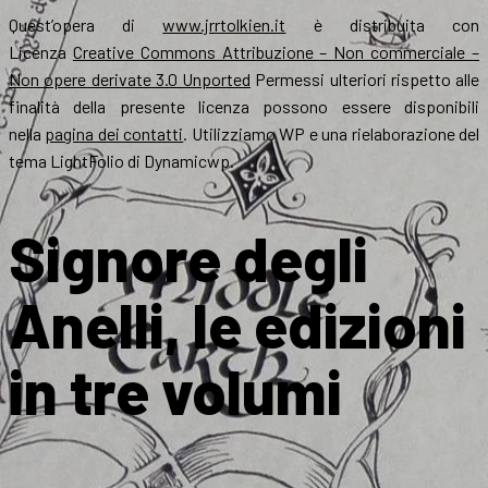
Quest’opera di
www.jrrtolkien.it
è distribuita con
Licenza
Creative Commons Attribuzione – Non commerciale –
Non opere derivate 3.0 Unported
Permessi ulteriori rispetto alle
finalità della presente licenza possono essere disponibili
nella
pagina dei contatti
. Utilizziamo WP e una rielaborazione del
tema LightFolio di Dynamicwp.
Signore degli
Anelli, le edizioni
in tre volumi