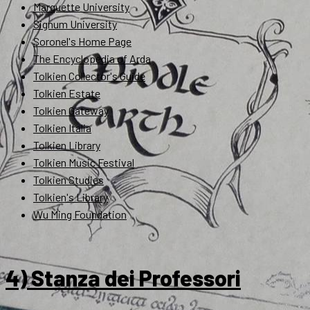
Marquette University
Signum University
Soronel's Home Page
The Encyclopedia of Arda
Tolkien Collector's Guide
Tolkien Estate
Tolkien Gateway
Tolkien Italia
Tolkien Library
Tolkien Music Festival
Tolkien Studies
Tolkien's Library
Wu Ming Foundation
4) Stanza dei Professori