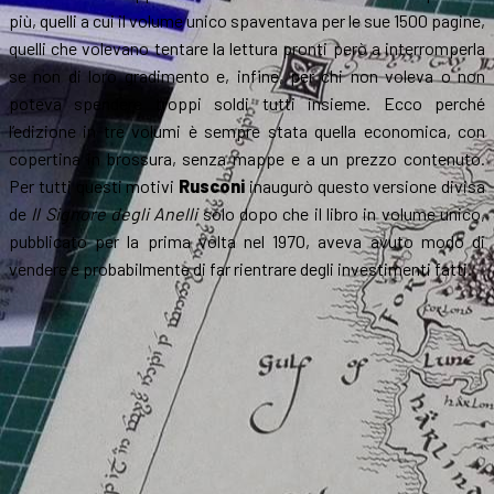
più, quelli a cui il volume unico spaventava per le sue 1500 pagine,
quelli che volevano tentare la lettura pronti però a interromperla
se non di loro gradimento e, infine, per chi non voleva o non
poteva spendere troppi soldi tutti insieme. Ecco perché
l’edizione in tre volumi è sempre stata quella economica, con
copertina in brossura, senza mappe e a un prezzo contenuto.
Per tutti questi motivi
Rusconi
inaugurò questo versione divisa
de
Il Signore degli Anelli
solo dopo che il libro in volume unico,
pubblicato per la prima volta nel 1970, aveva avuto modo di
vendere e probabilmente di far rientrare degli investimenti fatti.