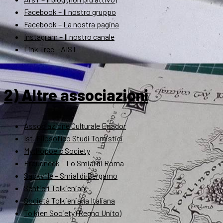
Facebook – Il nostro gruppo
Facebook – La nostra pagina
Instagram – Il nostro canale
Link Tree – AIST
2) Altre associazioni
Associazione Culturale Eriador
Ist. Filosofico Studi Tomistici
Mythopoeic Society
Proudneck – Lo Smial di Roma
Sackville – Smial di Bergamo
Sentieri Tolkieniani
Società Tolkieniana Italiana
Tolkien Society (Regno Unito)