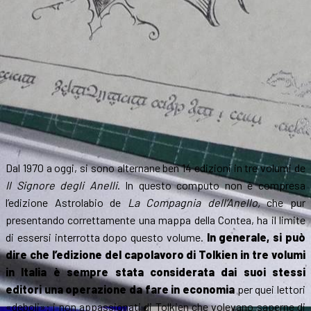
Dal 1970 a oggi, si sono alternane ben 14 edizioni in tre volumi de
Il Signore degli Anelli
. In questo computo non è compresa
l’edizione Astrolabio de
La Compagnia dell’Anello,
che pur
presentando correttamente una mappa della Contea, ha il limite
di essersi interrotta dopo questo volume.
In generale, si può
dire che l’edizione del capolavoro di Tolkien in tre volumi
in Italia è sempre stata considerata dai suoi stessi
editori una operazione da fare in economia
per quei lettori
«deboli»: i non appassionati di Tolkien che volevano saperne di