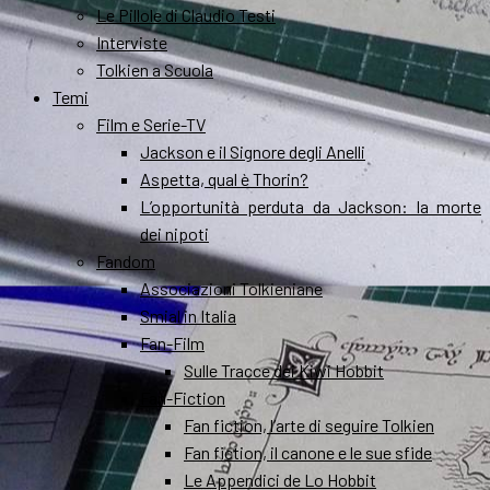
Le Pillole di Claudio Testi
Interviste
Tolkien a Scuola
Temi
Film e Serie-TV
Jackson e il Signore degli Anelli
Aspetta, qual è Thorin?
L’opportunità perduta da Jackson: la morte
dei nipoti
Fandom
Associazioni Tolkieniane
Smial in Italia
Fan-Film
Sulle Tracce dei Kiwi Hobbit
Fan-Fiction
Fan fiction, l’arte di seguire Tolkien
Fan fiction, il canone e le sue sfide
Le Appendici de Lo Hobbit