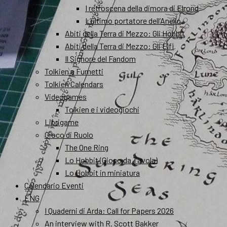
I retroscena della dimora di Elrond
L’ultimo portatore dell’Anello
Abiti della Terra di Mezzo: Gli Hobbit
Abiti della Terra di Mezzo: Gli Elfi
Il Signore del Fandom
Tolkien a Fumetti
Tolkien Calendars
Videogames
Tolkien e i videogiochi
Librigame
Gioco di Ruolo
The One Ring
Lo Hobbit (Gioco da Tavola)
Lo Hobbit in miniatura
Calendario Eventi
ENG
I Quaderni di Arda: Call for Papers 2026
An interview with R. Scott Bakker