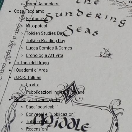
Come Associarsi
Cosa Facciamo
FantastikA
Mitopoiesi
Tolkien Studies Day
Tolkien Reading Day
Lucca Comics & Games
Cronologia Attività
La Tana del Drago
I Quaderni di Arda
J.R.R. Tolkien
La vita
Pubblicazioni Inglesi e Italiane
Bibliografia Consigliata
Saggi scaricabili
Convegni e Pubblicazioni
Tolkien Labs
Recensioni