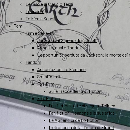
Le Pillole di Claudio Testi
Interviste
Tolkien a Scuola
Temi
Film e Serie-TV
Jackson e il Signore degli Anelli
Aspetta, qual è Thorin?
L’opportunità perduta da Jackson: la morte dei 
Fandom
Associazioni Tolkieniane
Smial in Italia
Fan-Film
Sulle Tracce dei Kiwi Hobbit
Fan-Fiction
Fan fiction, l’arte di seguire Tolkien
Fan fiction, il canone e le sue sfide
Le Appendici de Lo Hobbit
I retroscena della dimora di Elrond