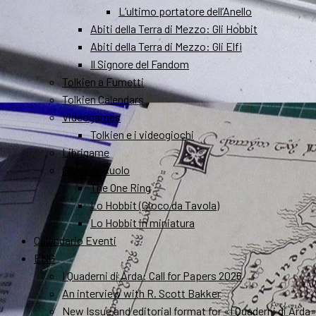
L’ultimo portatore dell’Anello
Abiti della Terra di Mezzo: Gli Hobbit
Abiti della Terra di Mezzo: Gli Elfi
Il Signore del Fandom
Tolkien a Fumetti
Tolkien Calendars
Videogames
Tolkien e i videogiochi
Librigame
Gioco di Ruolo
The One Ring
Lo Hobbit (Gioco da Tavola)
Lo Hobbit in miniatura
Calendario Eventi
ENG
I Quaderni di Arda: Call for Papers 2026
An interview with R. Scott Bakker
New Issue and editorial format for «I Quaderni di Arda