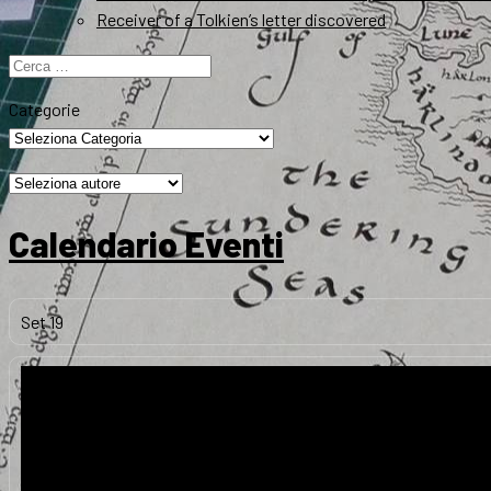
Receiver of a Tolkien’s letter discovered
Ricerca
per:
Categorie
Calendario Eventi
Set
19