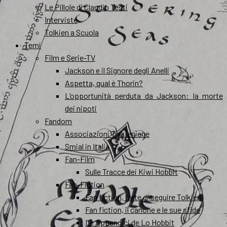
Le Pillole di Claudio Testi
Interviste
Tolkien a Scuola
Temi
Film e Serie-TV
Jackson e il Signore degli Anelli
Aspetta, qual è Thorin?
L’opportunità perduta da Jackson: la morte
dei nipoti
Fandom
Associazioni Tolkieniane
Smial in Italia
Fan-Film
Sulle Tracce dei Kiwi Hobbit
Fan-Fiction
Fan fiction, l’arte di seguire Tolkien
Fan fiction, il canone e le sue sfide
Le Appendici de Lo Hobbit