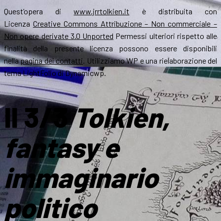
Quest’opera di
www.jrrtolkien.it
è distribuita con
Licenza
Creative Commons Attribuzione – Non commerciale –
Non opere derivate 3.0 Unported
Permessi ulteriori rispetto alle
finalità della presente licenza possono essere disponibili
nella
pagina dei contatti
. Utilizziamo WP e una rielaborazione del
tema LightFolio di Dynamicwp.
Il 3/3
Tolkien,
fantasy e
immaginario
politico