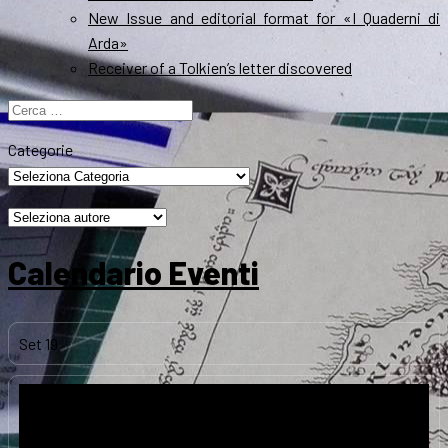
New Issue and editorial format for «I Quaderni di
Arda»
Receiver of a Tolkien’s letter discovered
Ricerca
per:
Categorie
Calendario Eventi
Set
19