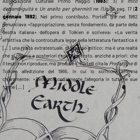
Associazione Culturale Primo Maggio (
1983
); 3)
Il mito
dell’ambiguità
e
Un anello per ghermirli
ne
l’Unità
, pag. 17 (
2
gennaio 1992
). Nel primo contributo, Portelli già nel 1982
denunciava «l’appropriazione, senza fondamento, da parte della
destra italiana» dell’opera di Tolkien e scriveva: «La verità
effettiva che la controcultura legge nella letteratura fantastica è
[…] una realtà extratestuale, di stampo mitico; ma è una realtà
che si colloca a posteriori rispetto al testo, anziché a priori: che
il testo non riproduce, ma produce». Portelli cita la
Prefazione
di
Tolkien all’edizione del 1966, in cui lo scrittore afferma
chiaramente: «Detesto cordialmente l’allegoria in tutte le sue
forme […]