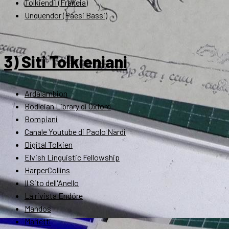
Tolkiendil (Francia)
Unquendor (Paesi Bassi)
3) Siti Tolkieniani
Ardalambion
Bodleian Library di Oxford
Bompiani
Canale Youtube di Paolo Nardi
Digital Tolkien
Elvish Linguistic Fellowship
HarperCollins
Il Sito dell'Anello
La rivista Endóre
Mandos
Marietti