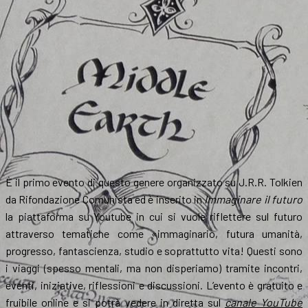
È il primo evento di questo genere organizzato su J.R.R. Tolkien
da Rifondazione Comunista ed è inserito in
Immaginare il futuro
la piattaforma su Youtube in cui si vuole riflettere sul futuro
attraverso tematiche come «immaginario, futura umanità,
progresso, fantascienza, studio e soprattutto vita! Questi sono
i viaggi (spesso mentali, ma non disperiamo) tramite incontri,
eventi, iniziative, riflessioni e discussioni. L’evento è gratuito e
fruibile online e si potrà vedere in diretta sul
canale YouTube