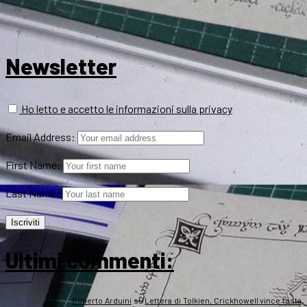
Newsletter
Ho letto e accetto le informazioni sulla privacy
Email Address:
First Name:
Last Name:
Ultimi commenti:
Roberto Arduini
su
Lettera di Tolkien, Crickhowell vince l’asta