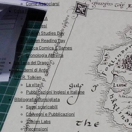
Come Associarsi
Cosa Facciamo
FantastikA
Mitopoiesi
Tolkien Studies Day
Tolkien Reading Day
Lucca Comics & Games
Cronologia Attività
La Tana del Drago
I Quaderni di Arda
J.R.R. Tolkien
La vita
Pubblicazioni Inglesi e Italiane
Bibliografia Consigliata
Saggi scaricabili
Convegni e Pubblicazioni
Tolkien Labs
Recensioni