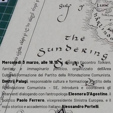
Mercoledì 3 marzo, alle 18.15
, si svolgerà l’incontro
Tolkien,
fantasy e immaginario politico
, organizzato dell’Area
Cultura&Formazione del Partito della Rifondazione Comunista.
Dmitrij Palagi
, responsabile cultura e formazione Partito della
Rifondazione Comunista – SE, introdurrà e coordinerà gli
interventi dialogando con l’antropologa
Eleonora D’Agostino
, il
politico
Paolo Ferrero
, vicepresidente Sinistra Europea, e il
noto storico e accademico italiano
Alessandro Portelli
.