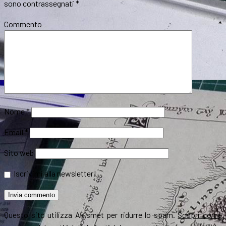
sono contrassegnati
*
Commento
*
Nome
*
Email
*
Sito web
Iscrivimi alla newsletter!
Questo sito utilizza Akismet per ridurre lo spam.
Scopri come