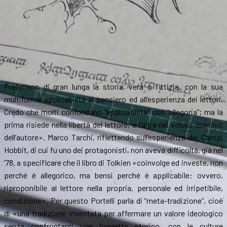
Preferisco di gran lunga la storia, vera o fittizia, con la sua
multiforme applicabilità al pensiero ed all’esperienza dei lettori.
Credo che molti confondano “applicabilità” con “allegoria”; ma la
prima risiede nella libertà del lettore, e l’altra nel voluto dominio
dell’autore». Marco Tarchi, riflettendo sull’esperienza dei Campi
Hobbit, di cui fu uno dei protagonisti, non aveva difficoltà, già nel
’78, a specificare che il libro di Tolkien «coinvolge ed investe, non
perché è allegorico, ma bensì perché è applicabile: ovvero,
riproponibile al lettore nella propria, personale ed irripetibile,
condizione». Per questo Portelli parla di “meta-tradizione”, cioè
di «una tradizione inventata per affermare un valore ideologico
senza confrontarsi con l’oggetto storico, con le culture