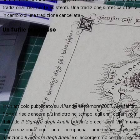
tradizionali realmente esistenti. Una tradizione sintetica offerta
in cambio di una tradizione cancellata».
Un futile progresso
In un articolo pubblicato su
Alias
del settembre 2007, Alessandro
Portelli risale ancora più indietro nel tempo, agli anni dell’arrivo in
Italia de
Il Signore degli Anelli
: «All’inizio degli anni ’70, in una
conversazione con una compagna americana qualcuno
menzionò
Il Signore degli Anelli
e ci accorgemmo con reciproco