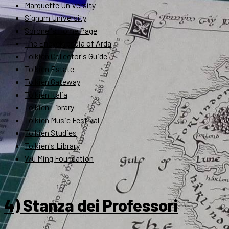
Marquette University
Signum University
Soronel's Home Page
The Encyclopedia of Arda
Tolkien Collector's Guide
Tolkien Estate
Tolkien Gateway
Tolkien Italia
Tolkien Library
Tolkien Music Festival
Tolkien Studies
Tolkien's Library
Wu Ming Foundation
4) Stanza dei Professori