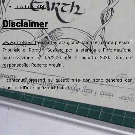
Link Tree – AIST
Disclaimer
www.jrrtolkien.it
è una testata giornalistica registrata presso il
Tribunale di Roma - Sezione per la stampa e l’informazione,
autorizzazione n° 04/2021 del 4 agosto 2021. Direttore
responsabile: Roberto Arduini.
I contenuti presenti su questo sito non sono generati con
l'ausilio dell'intelligenza artificiale.