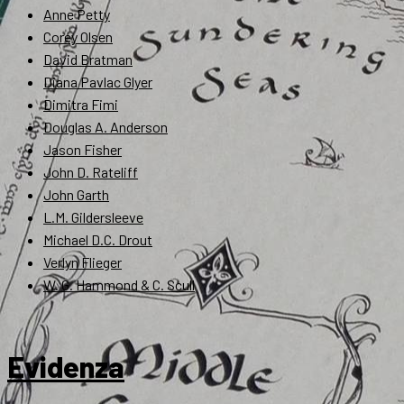
Anne Petty
Corey Olsen
David Bratman
Diana Pavlac Glyer
Dimitra Fimi
Douglas A. Anderson
Jason Fisher
John D. Rateliff
John Garth
L.M. Gildersleeve
Michael D.C. Drout
Verlyn Flieger
W. G. Hammond & C. Scull
Evidenza