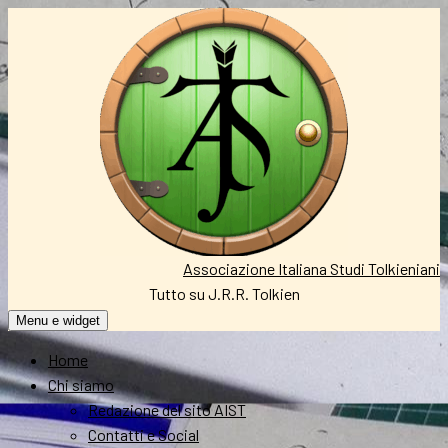
Vai
al
contenuto
Associazione Italiana Studi Tolkieniani
Tutto su J.R.R. Tolkien
Menu e widget
Home
Chi siamo
Redazione del sito AIST
Contatti e Social