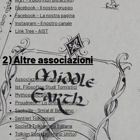
Facebook – Il nostro gruppo
Facebook – La nostra pagina
Instagram – Il nostro canale
Link Tree – AIST
2) Altre associazioni
Associazione Culturale Eriador
Ist. Filosofico Studi Tomistici
Mythopoeic Society
Proudneck – Lo Smial di Roma
Sackville – Smial di Bergamo
Sentieri Tolkieniani
Società Tolkieniana Italiana
Tolkien Society (Regno Unito)