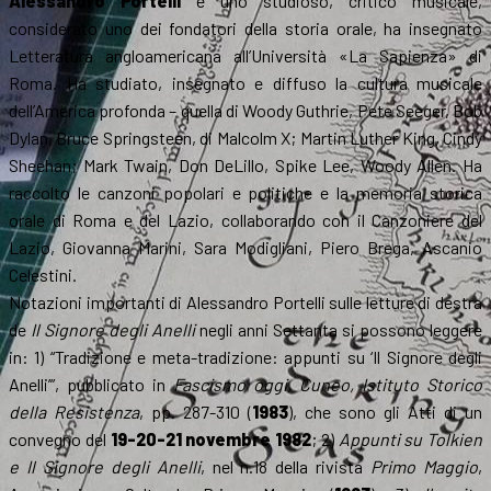
Alessandro Portelli
è uno studioso, critico musicale,
considerato uno dei fondatori della storia orale, ha insegnato
Letteratura angloamericana all’Università «La Sapienza» di
Roma. Ha studiato, insegnato e diffuso la cultura musicale
dell’America profonda – quella di Woody Guthrie, Pete Seeger, Bob
Dylan, Bruce Springsteen, di Malcolm X; Martin Luther King, Cindy
Sheehan; Mark Twain, Don DeLillo, Spike Lee, Woody Allen. Ha
raccolto le canzoni popolari e politiche e la memoria storica
orale di Roma e del Lazio, collaborando con il Canzoniere del
Lazio, Giovanna Marini, Sara Modigliani, Piero Brega, Ascanio
Celestini.
Notazioni importanti di Alessandro Portelli sulle letture di destra
de
Il Signore degli Anelli
negli anni Settanta si possono leggere
in: 1) “Tradizione e meta-tradizione: appunti su ‘Il Signore degli
Anelli’”, pubblicato in
Fascismo oggi, Cuneo, Istituto Storico
della Resistenza
, pp. 287-310 (
1983
), che sono gli Atti di un
convegno del
19-20-21 novembre 1982
; 2)
Appunti su Tolkien
e Il Signore degli Anelli
, nel n.18 della rivista
Primo Maggio
,