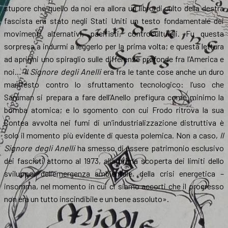
stupore che quello da noi era allora un libro di culto della destra
fascista era stato negli Stati Uniti un testo fondamentale dei
movimenti alternativi, pacifisti, controculturali. Fu questa
sorpresa a indurmi a leggerlo per la prima volta; e questa lettura
ad aprirmi uno spiraglio sulle differenze profonde fra l’America e
noi…
Il Signore degli Anelli
era fra le tante cose anche un duro
manifesto contro lo sfruttamento tecnologico: l’uso che
Saruman si prepara a fare dell’Anello prefigura come minimo la
bomba atomica; e lo sgomento con cui Frodo ritrova la sua
Contea avvolta nei fumi di un’industrializzazione distruttiva è
solo il momento più evidente di questa polemica. Non a caso,
Il
Signore degli Anelli
ha smesso di essere patrimonio esclusivo
dei fascisti attorno al 1973, alla prima scoperta dei limiti dello
sviluppo, dell’emergenza ambientale, della crisi energetica –
insomma, nel momento in cui ci siamo accorti che il progresso
non era un tutto inscindibile e un bene assoluto».