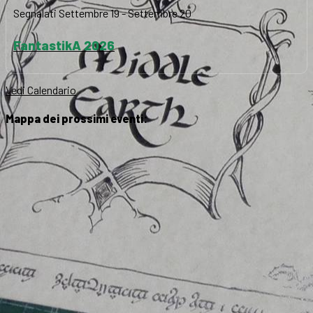
Segnalati
Settembre 19
-
Settembre 20
FantastikA 2026
Vedi Calendario
Mappa dei prossimi eventi: