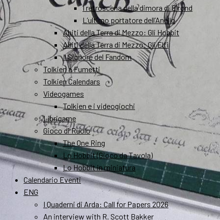
I retroscena della dimora di Elrond
L’ultimo portatore dell’Anello
Abiti della Terra di Mezzo: Gli Hobbit
Abiti della Terra di Mezzo: Gli Elfi
Il Signore del Fandom
Tolkien a Fumetti
Tolkien Calendars
Videogames
Tolkien e i videogiochi
Librigame
Gioco di Ruolo
The One Ring
Lo Hobbit (Gioco da Tavola)
Lo Hobbit in miniatura
Calendario Eventi
ENG
I Quaderni di Arda: Call for Papers 2026
An interview with R. Scott Bakker