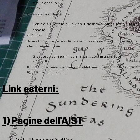
e fa un appello
2026-07-20
Ora è sistemato. Grazie mille!
Daniela
su
Lettera di Tolkien, Crickhowell vince l’asta e fa un
appello
2026-07-20
Salve a tutti, ho provato a cliccare sul link della raccolta fondi ma mi dice
che non esiste. Grazie
Gipsoteco
su
Tre anni con Fatica… Lost in translation
2026-07-10
Passatemi la battuta: e lasciamo che chi si lamenta aspetti il 2043 (o giù di
lì), così una volta scaduti…
Link esterni
:
1) Pagine dell'AIST
ArsT – Il blog (non più attivo)