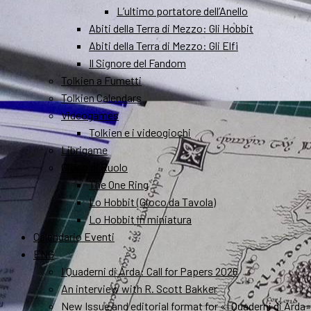
L’ultimo portatore dell’Anello
Abiti della Terra di Mezzo: Gli Hobbit
Abiti della Terra di Mezzo: Gli Elfi
Il Signore del Fandom
Tolkien a Fumetti
Tolkien Calendars
Videogames
Tolkien e i videogiochi
Librigame
Gioco di Ruolo
The One Ring
Lo Hobbit (Gioco da Tavola)
Lo Hobbit in miniatura
Calendario Eventi
ENG
I Quaderni di Arda: Call for Papers 2026
An interview with R. Scott Bakker
New Issue and editorial format for «I Quaderni di Arda