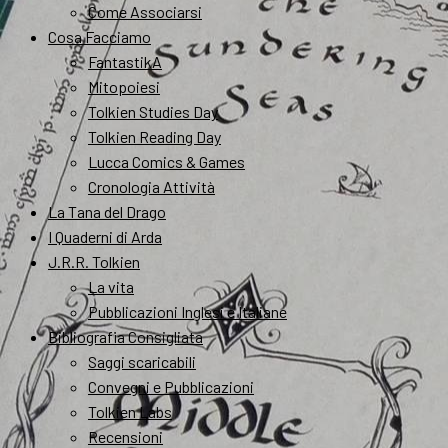
Come Associarsi
Cosa Facciamo
FantastikA
Mitopoiesi
Tolkien Studies Day
Tolkien Reading Day
Lucca Comics & Games
Cronologia Attività
La Tana del Drago
I Quaderni di Arda
J.R.R. Tolkien
La vita
Pubblicazioni Inglesi e Italiane
Bibliografia Consigliata
Saggi scaricabili
Convegni e Pubblicazioni
Tolkien Labs
Recensioni