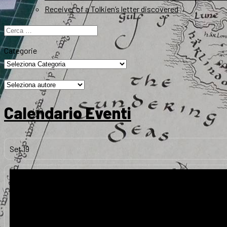
Receiver of a Tolkien’s letter discovered
Ricerca
per:
Categorie
Calendario Eventi
Set
19