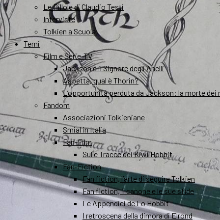
Le Pillole di Claudio Testi
Interviste
Tolkien a Scuola
Temi
Film e Serie-TV
Jackson e il Signore degli Anelli
Aspetta, qual è Thorin?
L’opportunità perduta da Jackson: la morte dei 
Fandom
Associazioni Tolkieniane
Smial in Italia
Fan-Film
Sulle Tracce dei Kiwi Hobbit
Fan-Fiction
Fan fiction, l’arte di seguire Tolkien
Fan fiction, il canone e le sue sfide
Le Appendici de Lo Hobbit
I retroscena della dimora di Elrond