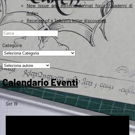
New Issue and editorial format for «I Quaderni di
Arda»
Receiver of a Tolkien’s letter discovered
Ricerca
per:
Categorie
Calendario Eventi
Set
19