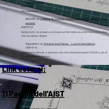
e fa un appello
2026-07-20
Ora è sistemato. Grazie mille!
Daniela
su
Lettera di Tolkien, Crickhowell vince l’asta e fa un
appello
2026-07-20
Salve a tutti, ho provato a cliccare sul link della raccolta fondi ma mi dice
che non esiste. Grazie
Gipsoteco
su
Tre anni con Fatica… Lost in translation
2026-07-10
Passatemi la battuta: e lasciamo che chi si lamenta aspetti il 2043 (o giù di
lì), così una volta scaduti…
Link esterni
:
1) Pagine dell'AIST
ArsT – Il blog (non più attivo)