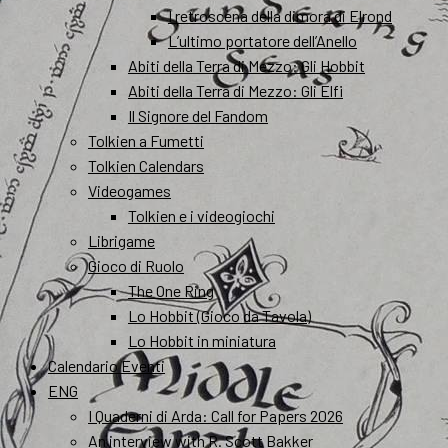
I retroscena della dimora di Elrond
L’ultimo portatore dell’Anello
Abiti della Terra di Mezzo: Gli Hobbit
Abiti della Terra di Mezzo: Gli Elfi
Il Signore del Fandom
Tolkien a Fumetti
Tolkien Calendars
Videogames
Tolkien e i videogiochi
Librigame
Gioco di Ruolo
The One Ring
Lo Hobbit (Gioco da Tavola)
Lo Hobbit in miniatura
Calendario Eventi
ENG
I Quaderni di Arda: Call for Papers 2026
An interview with R. Scott Bakker