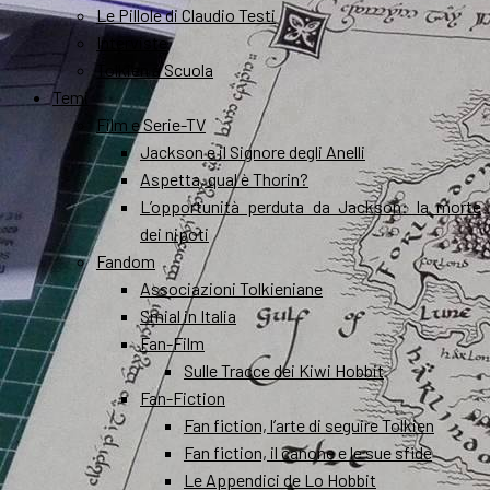
Le Pillole di Claudio Testi
Interviste
Tolkien a Scuola
Temi
Film e Serie-TV
Jackson e il Signore degli Anelli
Aspetta, qual è Thorin?
L’opportunità perduta da Jackson: la morte
dei nipoti
Fandom
Associazioni Tolkieniane
Smial in Italia
Fan-Film
Sulle Tracce dei Kiwi Hobbit
Fan-Fiction
Fan fiction, l’arte di seguire Tolkien
Fan fiction, il canone e le sue sfide
Le Appendici de Lo Hobbit