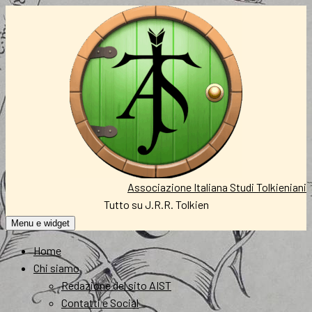
Vai
al
contenuto
Associazione Italiana Studi Tolkieniani
Tutto su J.R.R. Tolkien
Menu e widget
Home
Chi siamo
Redazione del sito AIST
Contatti e Social