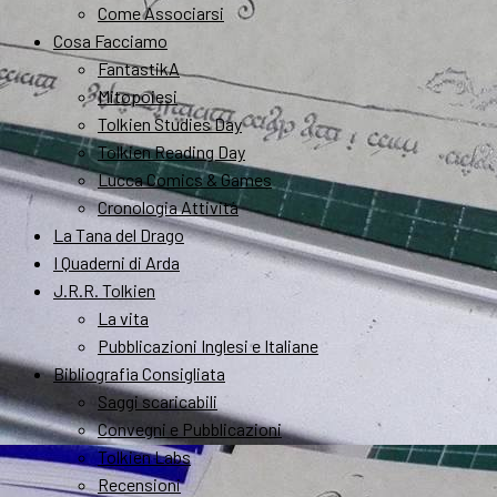
Come Associarsi
Cosa Facciamo
FantastikA
Mitopoiesi
Tolkien Studies Day
Tolkien Reading Day
Lucca Comics & Games
Cronologia Attività
La Tana del Drago
I Quaderni di Arda
J.R.R. Tolkien
La vita
Pubblicazioni Inglesi e Italiane
Bibliografia Consigliata
Saggi scaricabili
Convegni e Pubblicazioni
Tolkien Labs
Recensioni