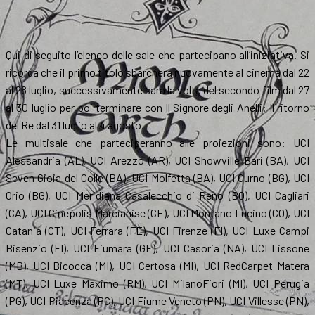
Qui di seguito l’elenco delle sale che partecipano all’iniziativa. Si
ricorda che il primo titolo sbarcherà nuovamente al cinema dal 22
al 26 luglio, successivamente sarà la volta del secondo film dal 27
al 30 luglio per poi terminare con Il Signore degli Anelli: Il ritorno
del Re dal 31 luglio al 4 agosto.
Le multisale che parteciperanno alle proiezioni sono: UCI
Alessandria (AL), UCI Arezzo (AR), UCI Showville Bari (BA), UCI
Seven Gioia del Colle (BA), UCI Molfetta (BA), UCI Curno (BG), UCI
Orio (BG), UCI Meridiana Casalecchio di Reno (BO), UCI Cagliari
(CA), UCI Cinepolis Marcianise (CE), UCI Montano Lucino (CO), UCI
Catania (CT), UCI Ferrara (FE), UCI Firenze (FI), UCI Luxe Campi
Bisenzio (FI), UCI Fiumara (GE), UCI Casoria (NA), UCI Lissone
(MB), UCI Bicocca (MI), UCI Certosa (MI), UCI RedCarpet Matera
(MT), UCI Luxe Maximo (RM), UCI MilanoFiori (MI), UCI Perugia
(PG), UCI Piacenza (PC), UCI Fiume Veneto (PN), UCI Villesse (PN),