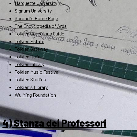
Marquette University
Signum University
Soronel's Home Page
The Encyclopedia of Arda
Tolkien Collector's Guide
Tolkien Estate
Tolkien Gateway
Tolkien Italia
Tolkien Library
Tolkien Music Festival
Tolkien Studies
Tolkien's Library
Wu Ming Foundation
4) Stanza dei Professori