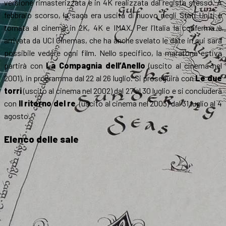
versione rimasterizzata e in 4K realizzata dal regista stesso. A
febbraio scorso, la saga era uscita di nuovo negli Stati Uniti è
tornata al cinema in 2K, 4K e IMAX. Per l’Italia la conferma è
arrivata da UCI Cinemas, che ha anche svelato le date in cui sarà
possibile vedere ogni film. Nello specifico, la maratona estiva
partirà con
La Compagnia dell’Anello
(uscito al cinema nel
2001), in programma dal 22 al 26 luglio. Si proseguirà con
Le due
torri
(uscito al cinema nel 2002) dal 27 al 30 luglio e si concluderà
con
Il ritorno del re
(uscito al cinema nel 2003) dal 31 luglio al 4
agosto.
Elenco delle sale