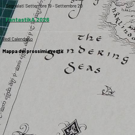
Segnalati
Settembre 19
-
Settembre 20
FantastikA 2026
Vedi Calendario
Mappa dei prossimi eventi: