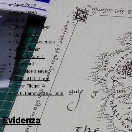
Anne Petty
Corey Olsen
David Bratman
Diana Pavlac Glyer
Dimitra Fimi
Douglas A. Anderson
Jason Fisher
John D. Rateliff
John Garth
L.M. Gildersleeve
Michael D.C. Drout
Verlyn Flieger
W. G. Hammond & C. Scull
Evidenza