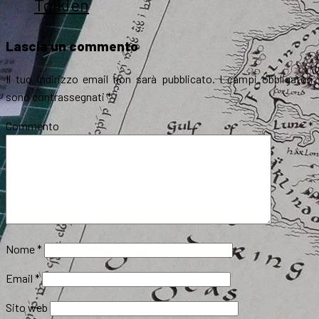
Tolkien
Lascia un commento
Il tuo indirizzo email non sarà pubblicato.
I campi obbligatori
sono contrassegnati
*
Commento
*
Nome
*
Email
*
Sito web