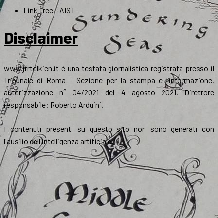
Link Tree – AIST
Disclaimer
www.jrrtolkien.it
è una testata giornalistica registrata presso il
Tribunale di Roma - Sezione per la stampa e l’informazione,
autorizzazione n° 04/2021 del 4 agosto 2021. Direttore
responsabile: Roberto Arduini.
I contenuti presenti su questo sito non sono generati con
l'ausilio dell'intelligenza artificiale.