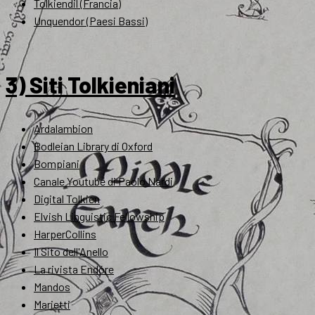
Tolkiendil (Francia)
Unquendor (Paesi Bassi)
3) Siti Tolkieniani
Ardalambion
Bodleian Library di Oxford
Bompiani
Canale Youtube di Paolo Nardi
Digital Tolkien
Elvish Linguistic Fellowship
HarperCollins
Il Sito dell'Anello
La rivista Endóre
Mandos
Marietti