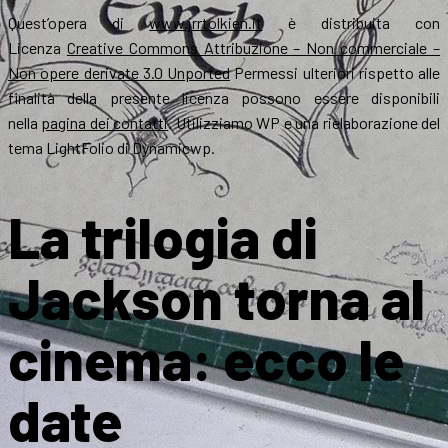
Quest’opera di
www.jrrtolkien.it
è distribuita con
Licenza
Creative Commons Attribuzione – Non commerciale –
Non opere derivate 3.0 Unported
Permessi ulteriori rispetto alle
finalità della presente licenza possono essere disponibili
nella
pagina dei contatti
. Utilizziamo WP e una rielaborazione del
tema LightFolio di Dynamicwp.
La trilogia di
Jackson torna al
cinema: ecco le
date