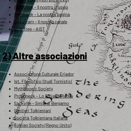
Facebook – Il nostro gruppo
Facebook – La nostra pagina
Instagram – Il nostro canale
Link Tree – AIST
2) Altre associazioni
Associazione Culturale Eriador
Ist. Filosofico Studi Tomistici
Mythopoeic Society
Proudneck – Lo Smial di Roma
Sackville – Smial di Bergamo
Sentieri Tolkieniani
Società Tolkieniana Italiana
Tolkien Society (Regno Unito)