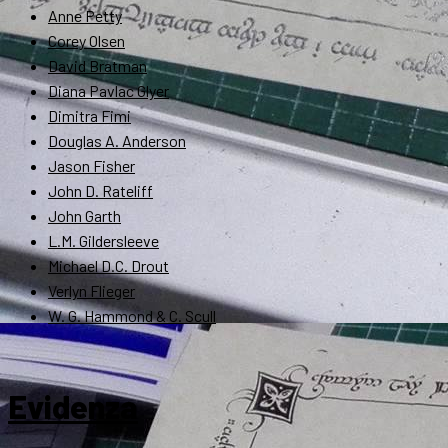
Anne Petty
Corey Olsen
David Bratman
Diana Pavlac Glyer
Dimitra Fimi
Douglas A. Anderson
Jason Fisher
John D. Rateliff
John Garth
L.M. Gildersleeve
Michael D.C. Drout
Verlyn Flieger
W. G. Hammond & C. Scull
Evidenza