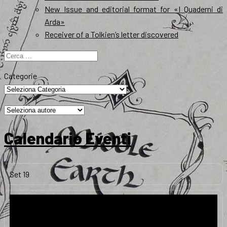
New Issue and editorial format for «I Quaderni di
Arda»
Receiver of a Tolkien’s letter discovered
Ricerca
per:
Categorie
Calendario Eventi
Set
19