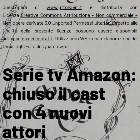
Quest’opera di
www.jrrtolkien.it
è distribuita con
Licenza
Creative Commons Attribuzione – Non commerciale –
Non opere derivate 3.0 Unported
Permessi ulteriori rispetto alle
finalità della presente licenza possono essere disponibili
nella
pagina dei contatti
. Utilizziamo WP e una rielaborazione del
tema LightFolio di Dynamicwp.
Serie tv Amazon:
chiuso il cast
con 4 nuovi
attori