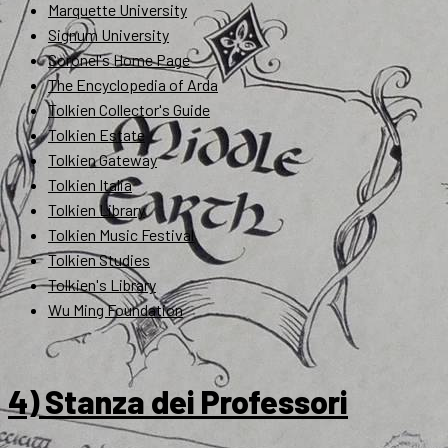
Marquette University
Signum University
Soronel's Home Page
The Encyclopedia of Arda
Tolkien Collector's Guide
Tolkien Estate
Tolkien Gateway
Tolkien Italia
Tolkien Library
Tolkien Music Festival
Tolkien Studies
Tolkien's Library
Wu Ming Foundation
4) Stanza dei Professori