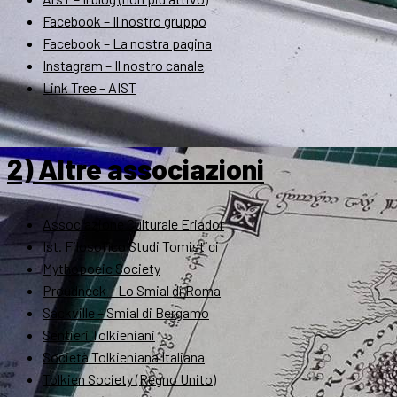
Facebook – Il nostro gruppo
Facebook – La nostra pagina
Instagram – Il nostro canale
Link Tree – AIST
2) Altre associazioni
Associazione Culturale Eriador
Ist. Filosofico Studi Tomistici
Mythopoeic Society
Proudneck – Lo Smial di Roma
Sackville – Smial di Bergamo
Sentieri Tolkieniani
Società Tolkieniana Italiana
Tolkien Society (Regno Unito)