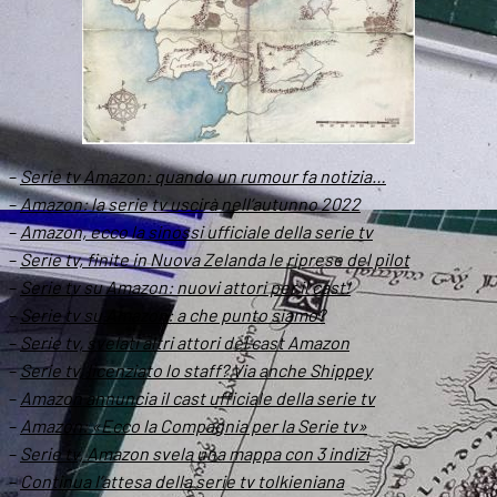
–
Serie tv Amazon: quando un rumour fa notizia…
–
Amazon: la serie tv uscirà nell’autunno 2022
–
Amazon, ecco la sinossi ufficiale della serie tv
–
Serie tv, finite in Nuova Zelanda le riprese del pilot
–
Serie tv su Amazon: nuovi attori per il cast!
–
Serie tv su Amazon: a che punto siamo?
–
Serie tv, svelati altri attori del cast Amazon
–
Serie tv, licenziato lo staff? Via anche Shippey
–
Amazon annuncia il cast ufficiale della serie tv
–
Amazon: «Ecco la Compagnia per la Serie tv»
–
Serie tv, Amazon svela una mappa con 3 indizi
–
Continua l’attesa della serie tv tolkieniana