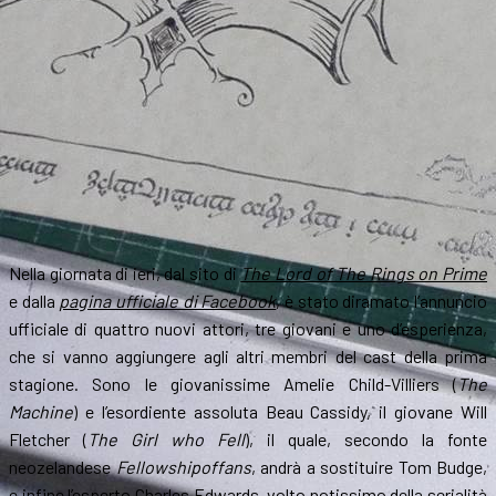
Nella giornata di ieri, dal sito di
The Lord of The Rings on Prime
e dalla
pagina ufficiale di Facebook
, è stato diramato l’annuncio
ufficiale di quattro nuovi attori, tre giovani e uno d’esperienza,
che si vanno aggiungere agli altri membri del cast della prima
stagione. Sono le giovanissime Amelie Child-Villiers (
The
Machine
) e l’esordiente assoluta Beau Cassidy, il giovane Will
Fletcher (
The Girl who Fell
), il quale, secondo la fonte
neozelandese
Fellowshipoffans
, andrà a sostituire Tom Budge,
e infine l’esperto Charles Edwards, volto notissimo della serialità