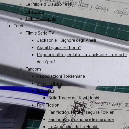
Le Pillole di Claudio Testi
Interviste
Tolkien a Scuola
Temi
Film e Serie-TV
Jackson e il Signore degli Anelli
Aspetta, qual è Thorin?
L’opportunità perduta da Jackson: la morte
dei nipoti
Fandom
Associazioni Tolkieniane
Smial in Italia
Fan-Film
Sulle Tracce dei Kiwi Hobbit
Fan-Fiction
Fan fiction, l’arte di seguire Tolkien
Fan fiction, il canone e le sue sfide
Le Appendici de Lo Hobbit