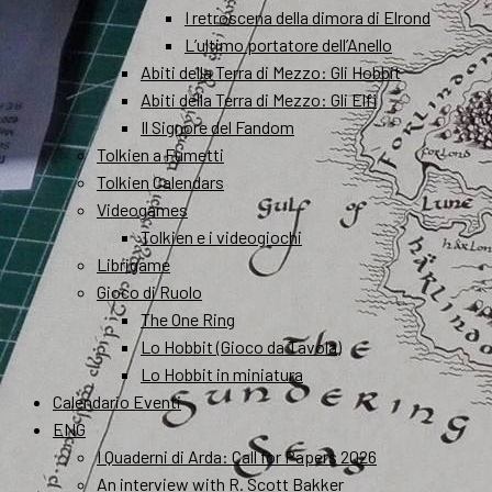
I retroscena della dimora di Elrond
L’ultimo portatore dell’Anello
Abiti della Terra di Mezzo: Gli Hobbit
Abiti della Terra di Mezzo: Gli Elfi
Il Signore del Fandom
Tolkien a Fumetti
Tolkien Calendars
Videogames
Tolkien e i videogiochi
Librigame
Gioco di Ruolo
The One Ring
Lo Hobbit (Gioco da Tavola)
Lo Hobbit in miniatura
Calendario Eventi
ENG
I Quaderni di Arda: Call for Papers 2026
An interview with R. Scott Bakker