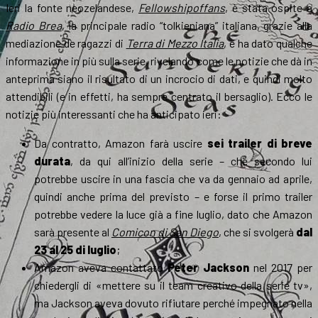
Ieri la fonte neozelandese,
Fellowshipoffans
, è stata ospite a
Radio Brea
, la principale radio “tolkieniana” italiana, grazie alla
mediazione de ragazzi di
Terra di Mezzo Italia
, e ha dato qualche
informazione in più sulla serie, rivelando come le notizie che dà in
anteprima siano il risultato di un incrocio di dati, e quindi molto
attendibili (e in effetti, ha sempre centrato il bersaglio). Ecco le
notizie più interessanti che ha anticipato ieri:
Da contratto, Amazon farà uscire
sei trailer di breve
durata
, da qui all’inizio della serie – che secondo lui
potrebbe uscire in una fascia che va da gennaio ad aprile,
quindi anche prima del previsto – e forse il primo trailer
potrebbe vedere la luce già a fine luglio, dato che Amazon
sarà presente al
Comicon di San Diego
, che si svolgerà
dal
23 al 25 di luglio
;
Amazon aveva contattato
Peter Jackson
nel 2017 per
chiedergli di «mettere su il team creativo della serie tv»,
ma Jackson aveva dovuto rifiutare perché impegnato nella