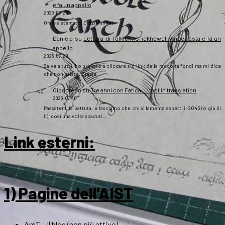
e fa un appello
2026-07-20
Ora è sistemato. Grazie mille!
Daniela
su
Lettera di Tolkien, Crickhowell vince l’asta e fa un
appello
2026-07-20
Salve a tutti, ho provato a cliccare sul link della raccolta fondi ma mi dice
che non esiste. Grazie
Gipsoteco
su
Tre anni con Fatica… Lost in translation
2026-07-10
Passatemi la battuta: e lasciamo che chi si lamenta aspetti il 2043 (o giù di
lì), così una volta scaduti…
Link esterni
:
1) Pagine dell'AIST
ArsT – Il blog (non più attivo)