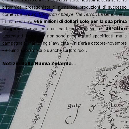
britannica, protagonista di numerose produzioni di successo
come
The Crown
,
Downton Abbey
e
The Terror
. La serie, che si
stima costi già
465 milioni di dollari solo per la sua prima
stagione
, arriva con un cast complessivo di
39 attori
accreditati. I loro ruoli non sono ancora stati specificati, ma la
campagna di marketing si avvicina – inizierà a ottobre-novembre
– e quindi sapremo di più anche sui loro ruoli.
Notizie dalla Nuova Zelanda…