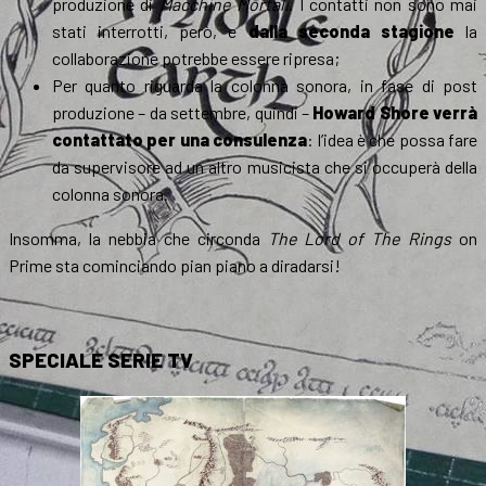
produzione di
Macchine Mortali
. I contatti non sono mai
stati interrotti, però, e
dalla seconda stagione
la
collaborazione potrebbe essere ripresa;
Per quanto riguarda la colonna sonora, in fase di post
produzione – da settembre, quindi –
Howard Shore verrà
contattato per una consulenza
: l’idea è che possa fare
da supervisore ad un altro musicista che si occuperà della
colonna sonora.
Insomma, la nebbia che circonda
The Lord of The Rings
on
Prime sta cominciando pian piano a diradarsi!
SPECIALE SERIE TV