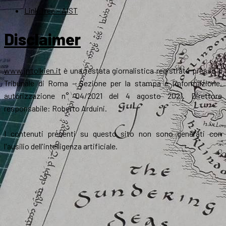
Link Tree – AIST
Disclaimer
www.jrrtolkien.it
è una testata giornalistica registrata presso il
Tribunale di Roma - Sezione per la stampa e l’informazione,
autorizzazione n° 04/2021 del 4 agosto 2021. Direttore
responsabile: Roberto Arduini.
I contenuti presenti su questo sito non sono generati con
l'ausilio dell'intelligenza artificiale.