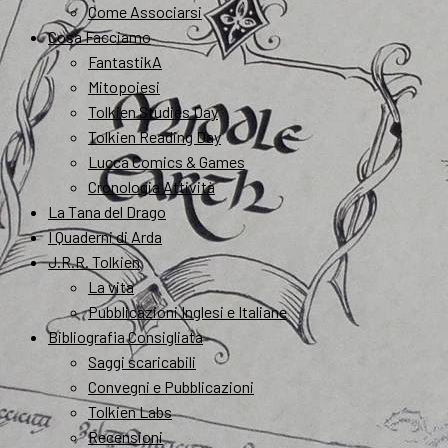
Come Associarsi
Cosa Facciamo
FantastikA
Mitopoiesi
Tolkien Studies Day
Tolkien Reading Day
Lucca Comics & Games
Cronologia Attività
La Tana del Drago
I Quaderni di Arda
J.R.R. Tolkien
La vita
Pubblicazioni Inglesi e Italiane
Bibliografia Consigliata
Saggi scaricabili
Convegni e Pubblicazioni
Tolkien Labs
Recensioni