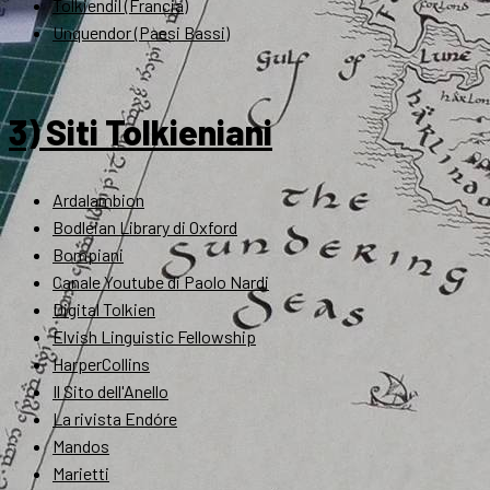
Tolkiendil (Francia)
Unquendor (Paesi Bassi)
3) Siti Tolkieniani
Ardalambion
Bodleian Library di Oxford
Bompiani
Canale Youtube di Paolo Nardi
Digital Tolkien
Elvish Linguistic Fellowship
HarperCollins
Il Sito dell'Anello
La rivista Endóre
Mandos
Marietti