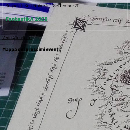
Segnalati
Settembre 19
-
Settembre 20
FantastikA 2026
Vedi Calendario
Mappa dei prossimi eventi: