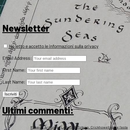
Newsletter
Ho letto e accetto le informazioni sulla privacy
Email Address:
First Name:
Last Name:
Ultimi commenti:
Roberto Arduini
su
Lettera di Tolkien, Crickhowell vince l’asta