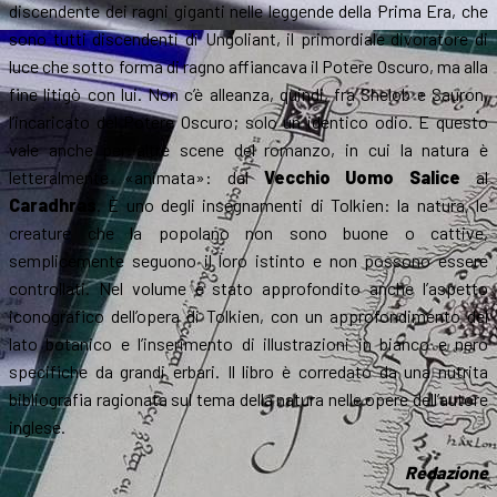
discendente dei ragni giganti nelle leggende della Prima Era, che
sono tutti discendenti di Ungoliant, il primordiale divoratore di
luce che sotto forma di ragno affiancava il Potere Oscuro, ma alla
fine litigò con lui. Non c’è alleanza, quindi, fra Shelob e Sauron,
l’incaricato del Potere Oscuro; solo un identico odio. E questo
vale anche per altre scene del romanzo, in cui la natura è
letteralmente «animata»: dal
Vecchio Uomo Salice
al
Caradhras
. È uno degli insegnamenti di Tolkien: la natura, le
creature che la popolano non sono buone o cattive,
semplicemente seguono il loro istinto e non possono essere
controllati. Nel volume è stato approfondito anche l’aspetto
iconografico dell’opera di Tolkien, con un approfondimento del
lato botanico e l’inserimento di illustrazioni in bianco e nero
specifiche da grandi erbari. Il libro è corredato da una nutrita
bibliografia ragionata sul tema della natura nelle opere dell’autore
inglese.
Redazione