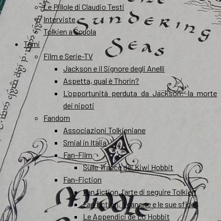
Le Pillole di Claudio Testi
Interviste
Tolkien a Scuola
Temi
Film e Serie-TV
Jackson e il Signore degli Anelli
Aspetta, qual è Thorin?
L’opportunità perduta da Jackson: la morte
dei nipoti
Fandom
Associazioni Tolkieniane
Smial in Italia
Fan-Film
Sulle Tracce dei Kiwi Hobbit
Fan-Fiction
Fan fiction, l’arte di seguire Tolkien
Fan fiction, il canone e le sue sfide
Le Appendici de Lo Hobbit