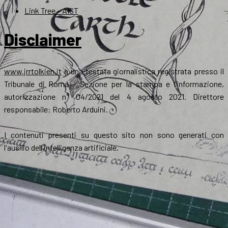
Link Tree – AIST
Disclaimer
www.jrrtolkien.it
è una testata giornalistica registrata presso il
Tribunale di Roma - Sezione per la stampa e l’informazione,
autorizzazione n° 04/2021 del 4 agosto 2021. Direttore
responsabile: Roberto Arduini.
I contenuti presenti su questo sito non sono generati con
l'ausilio dell'intelligenza artificiale.