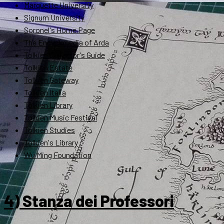
Marquette University
Signum University
Soronel's Home Page
The Encyclopedia of Arda
Tolkien Collector's Guide
Tolkien Estate
Tolkien Gateway
Tolkien Italia
Tolkien Library
Tolkien Music Festival
Tolkien Studies
Tolkien's Library
Wu Ming Foundation
4) Stanza dei Professori