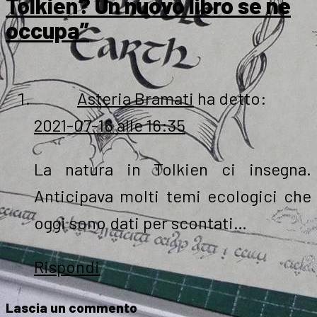
Tolkien? Un nuovo libro se ne
occupa”
Asteria Bramati
ha detto:
2021-07-16 alle 16:35
La natura in Tolkien ci insegna.
Anticipava molti temi ecologici che
oggi sono dati per scontati…
Rispondi
Lascia un commento