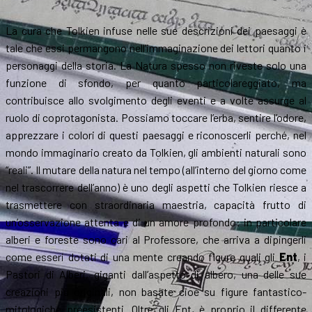
La cura che Tolkien infuse nelle sue descrizioni dei paesaggi è
tale che essi permangono nell’immaginazione dei lettori quanto i
personaggi della storia. La Natura spesso non riveste solo una
funzione di sfondo, per quanto particolareggiato, ma
contribuisce allo svolgimento degli eventi e a volte assurge al
ruolo di coprotagonista. Possiamo toccare l’erba, sentire l’odore,
apprezzare i colori di questi paesaggi e riconoscerli perché, nel
mondo immaginario creato da Tolkien, gli ambienti naturali sono
“reali”. Il mutare della natura nel tempo (all’interno del giorno come
nel trascorrere dell’anno) è uno degli aspetti che Tolkien riesce a
trasmettere con straordinaria maestria, capacità frutto di
un’osservazione attenta e di un amore profondo: in particolare
alberi e foreste sono cari al Professore, che arriva a dipingerli
come esseri dotati di una mente creando figure quali gli
Ent
, i
Pastori di Alberi, giganti dall’aspetto di albero, una delle sue
creazioni più originali, non basate cioè su figure fantastico-
mitologiche preesistenti. Oltre gli Ent, è proprio il differente