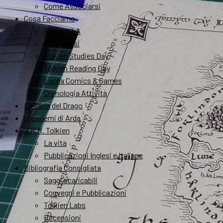
Come Associarsi
Cosa Facciamo
FantastikA
Mitopoiesi
Tolkien Studies Day
Tolkien Reading Day
Lucca Comics & Games
Cronologia Attività
La Tana del Drago
I Quaderni di Arda
J.R.R. Tolkien
La vita
Pubblicazioni Inglesi e Italiane
Bibliografia Consigliata
Saggi scaricabili
Convegni e Pubblicazioni
Tolkien Labs
Recensioni