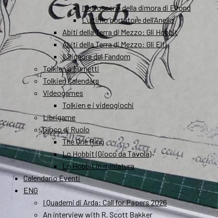
I retroscena della dimora di Elrond
L’ultimo portatore dell’Anello
Abiti della Terra di Mezzo: Gli Hobbit
Abiti della Terra di Mezzo: Gli Elfi
Il Signore del Fandom
Tolkien a Fumetti
Tolkien Calendars
Videogames
Tolkien e i videogiochi
Librigame
Gioco di Ruolo
The One Ring
Lo Hobbit (Gioco da Tavola)
Lo Hobbit in miniatura
Calendario Eventi
ENG
I Quaderni di Arda: Call for Papers 2026
An interview with R. Scott Bakker