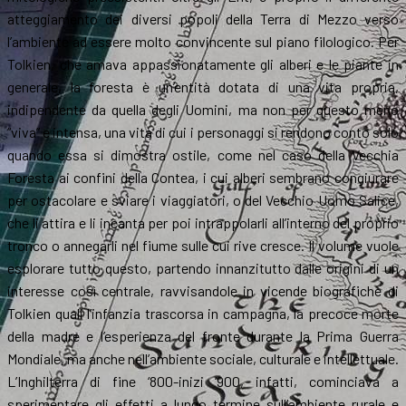
atteggiamento dei diversi popoli della Terra di Mezzo verso
l’ambiente ad essere molto convincente sul piano filologico. Per
Tolkien, che amava appassionatamente gli alberi e le piante in
generale, la foresta è un’entità dotata di una vita propria,
indipendente da quella degli Uomini, ma non per questo meno
“viva” e intensa, una vita di cui i personaggi si rendono conto solo
quando essa si dimostra ostile, come nel caso della Vecchia
Foresta ai confini della Contea, i cui alberi sembrano congiurare
per ostacolare e sviare i viaggiatori, o del Vecchio Uomo Salice,
che li attira e li incanta per poi intrappolarli all’interno del proprio
tronco o annegarli nel fiume sulle cui rive cresce. Il volume vuole
esplorare tutto questo, partendo innanzitutto dalle origini di un
interesse così centrale, ravvisandole in vicende biografiche di
Tolkien quali l’infanzia trascorsa in campagna, la precoce morte
della madre e l’esperienza del fronte durante la Prima Guerra
Mondiale, ma anche nell’ambiente sociale, culturale e intellettuale.
L’Inghilterra di fine ‘800-inizi ‘900, infatti, cominciava a
sperimentare gli effetti a lungo termine sull’ambiente rurale e