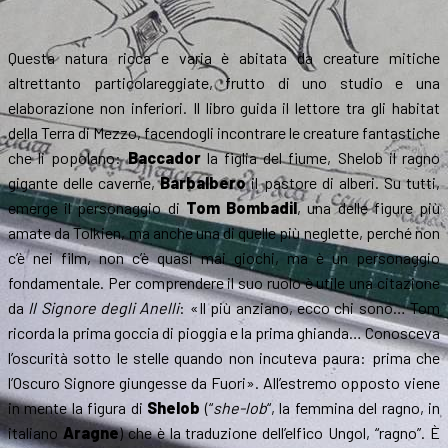
Questa natura ricca e varia è abitata da creature mitiche
altrettanto particolareggiate, frutto di uno studio e una
elaborazione non inferiori. Il libro guida il lettore tra gli habitat
della Terra di Mezzo, facendogli incontrare le creature fantastiche
che li popolano:
Baccador
la figlia del fiume, Shelob il ragno
gigante delle caverne,
Barbalbero
il pastore di alberi. Su tutti,
emerge il personaggio di
Tom Bombadil
, una delle figure più
amate da Tolkien, ma anche una di quelle più neglette, perché non
c’è nei film, non c’è quasi mai giochi, ma è un personaggio
fondamentale. Per comprendere il suo ruolo è utile una citazione
da
Il Signore degli Anelli
: «Il più anziano, ecco chi sono… Tom
ricorda la prima goccia di pioggia e la prima ghianda… Conosceva
l’oscurità sotto le stelle quando non incuteva paura: prima che
l’Oscuro Signore giungesse da Fuori». All’estremo opposto viene
in mente la figura di
Shelob
(“
she-lob
“, la femmina del ragno, in
italiano
Aragne
) che è la traduzione dell’elfico Ungol, “ragno”. È