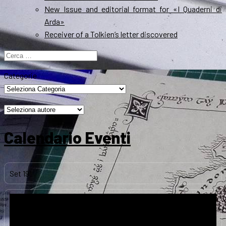
New Issue and editorial format for «I Quaderni di
Arda»
Receiver of a Tolkien’s letter discovered
Ricerca
per:
Categorie
Calendario Eventi
Set
19