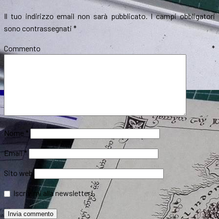
Il tuo indirizzo email non sarà pubblicato.
I campi obbligatori
sono contrassegnati
*
Commento
*
Nome
*
Email
*
Sito web
Iscrivimi alla newsletter!