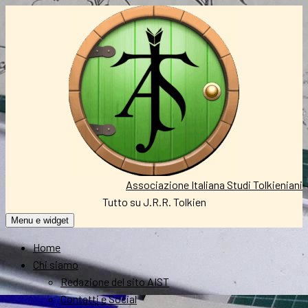
Vai
al
contenuto
Associazione Italiana Studi Tolkieniani
Tutto su J.R.R. Tolkien
Menu e widget
Home
Chi siamo
Redazione del sito AIST
Contatti e Social