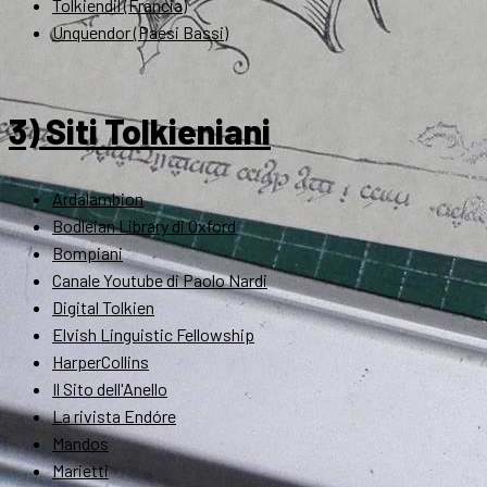
Tolkiendil (Francia)
Unquendor (Paesi Bassi)
3) Siti Tolkieniani
Ardalambion
Bodleian Library di Oxford
Bompiani
Canale Youtube di Paolo Nardi
Digital Tolkien
Elvish Linguistic Fellowship
HarperCollins
Il Sito dell'Anello
La rivista Endóre
Mandos
Marietti