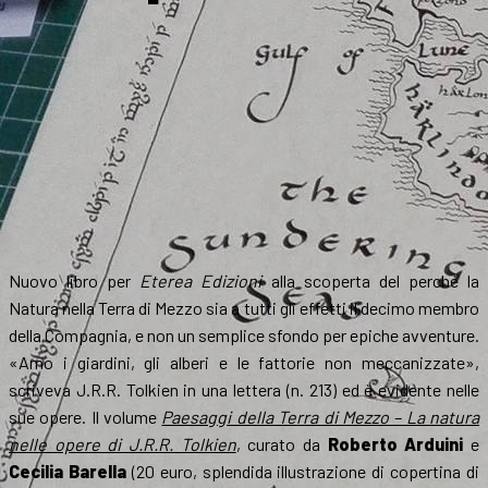
Nuovo libro per
Eterea Edizioni
alla scoperta del perché la
Natura nella Terra di Mezzo sia a tutti gli effetti il decimo membro
della Compagnia, e non un semplice sfondo per epiche avventure.
«Amo i giardini, gli alberi e le fattorie non meccanizzate»,
scriveva J.R.R. Tolkien in una lettera (n. 213) ed è evidente nelle
sue opere. Il volume
Paesaggi della Terra di Mezzo – La natura
nelle opere di J.R.R. Tolkien
, curato da
Roberto Arduini
e
Cecilia Barella
(20 euro, splendida illustrazione di copertina di