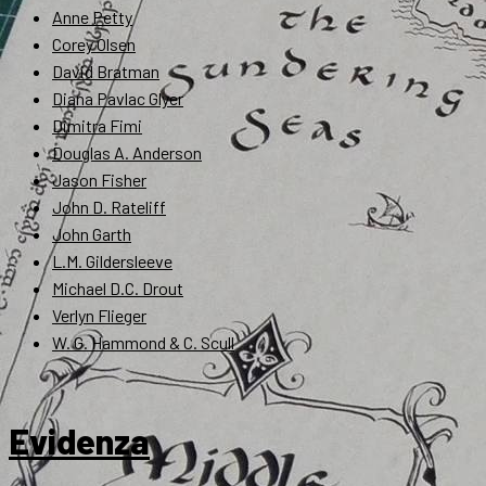
Anne Petty
Corey Olsen
David Bratman
Diana Pavlac Glyer
Dimitra Fimi
Douglas A. Anderson
Jason Fisher
John D. Rateliff
John Garth
L.M. Gildersleeve
Michael D.C. Drout
Verlyn Flieger
W. G. Hammond & C. Scull
Evidenza