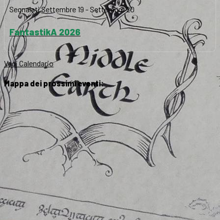
Segnalati
Settembre 19
-
Settembre 20
FantastikA 2026
Vedi Calendario
Mappa dei prossimi eventi: