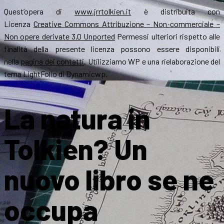
Quest’opera di
www.jrrtolkien.it
è distribuita con
Licenza
Creative Commons Attribuzione – Non commerciale –
Non opere derivate 3.0 Unported
Permessi ulteriori rispetto alle
finalità della presente licenza possono essere disponibili
nella
pagina dei contatti
. Utilizziamo WP e una rielaborazione del
tema LightFolio di Dynamicwp.
La natura in
Tolkien? Un
nuovo libro se ne
occupa