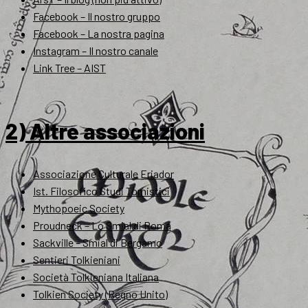
Facebook – Il nostro gruppo
Facebook – La nostra pagina
Instagram – Il nostro canale
Link Tree – AIST
2) Altre associazioni
Associazione Culturale Eriador
Ist. Filosofico Studi Tomistici
Mythopoeic Society
Proudneck – Lo Smial di Roma
Sackville – Smial di Bergamo
Sentieri Tolkieniani
Società Tolkieniana Italiana
Tolkien Society (Regno Unito)