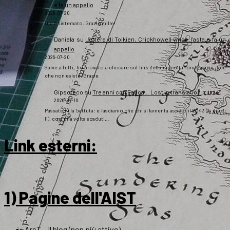
e fa un appello
2026-07-20
Ora è sistemato. Grazie mille!
Daniela
su
Lettera di Tolkien, Crickhowell vince l’asta e fa un
appello
2026-07-20
Salve a tutti, ho provato a cliccare sul link della raccolta fondi ma mi dice
che non esiste. Grazie
Gipsoteco
su
Tre anni con Fatica… Lost in translation
2026-07-10
Passatemi la battuta: e lasciamo che chi si lamenta aspetti il 2043 (o giù di
lì), così una volta scaduti…
Link esterni
:
1) Pagine dell'AIST
ArsT – Il blog (non più attivo)