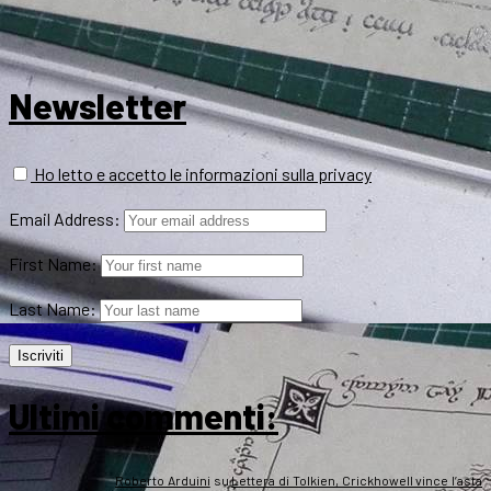
Newsletter
Ho letto e accetto le informazioni sulla privacy
Email Address:
First Name:
Last Name:
Ultimi commenti:
Roberto Arduini
su
Lettera di Tolkien, Crickhowell vince l’asta