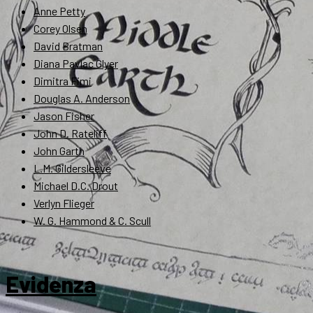
Anne Petty
Corey Olsen
David Bratman
Diana Pavlac Glyer
Dimitra Fimi
Douglas A. Anderson
Jason Fisher
John D. Rateliff
John Garth
L.M. Gildersleeve
Michael D.C. Drout
Verlyn Flieger
W. G. Hammond & C. Scull
Evidenza