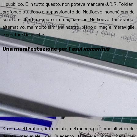
il pubblico. E in tutto questo, non poteva mancare J.R.R. Tolkien,
profondo studioso e appassionato del Medioevo, nonché grande
scrittore che ha saputo immaginare un Medioevo fantastico,
alternativo, ma molto simile al nostro, pieno di magie, meraviglie
e creature fiabesche.
Una manifestazione per l’
exul immeritus
Storia e letteratura, intrecciate, nel racconto di cruciali vicende
dell’età medievale, dal Duecento fino alla prima metà del