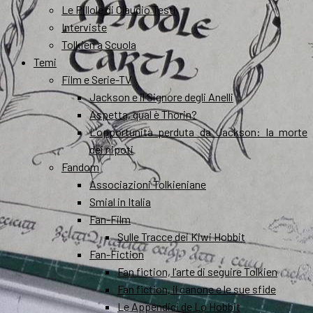
Le Pillole di Claudio Testi
Interviste
Tolkien a Scuola
Temi
Film e Serie-TV
Jackson e il Signore degli Anelli
Aspetta, qual è Thorin?
L’opportunità perduta da Jackson: la morte
dei nipoti
Fandom
Associazioni Tolkieniane
Smial in Italia
Fan-Film
Sulle Tracce dei Kiwi Hobbit
Fan-Fiction
Fan fiction, l’arte di seguire Tolkien
Fan fiction, il canone e le sue sfide
Le Appendici de Lo Hobbit