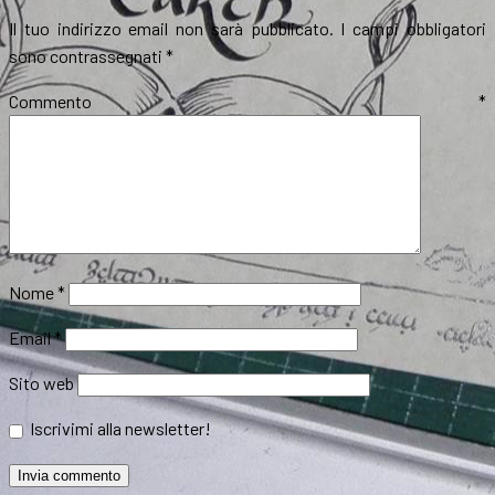
Il tuo indirizzo email non sarà pubblicato.
I campi obbligatori
sono contrassegnati
*
Commento
*
Nome
*
Email
*
Sito web
Iscrivimi alla newsletter!