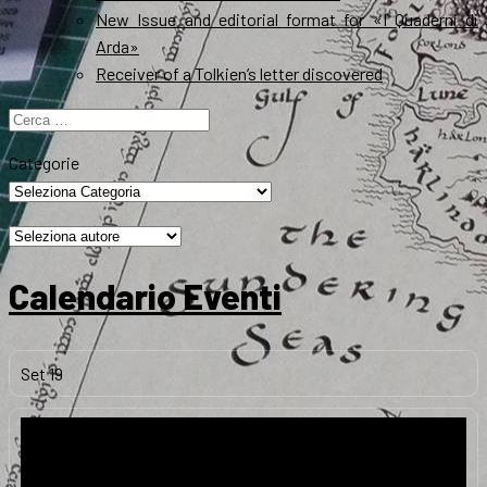
New Issue and editorial format for «I Quaderni di
Arda»
Receiver of a Tolkien’s letter discovered
Ricerca
per:
Categorie
Calendario Eventi
Set
19