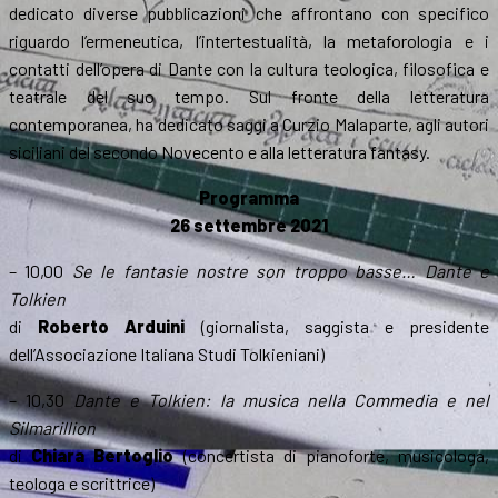
dedicato diverse pubblicazioni che affrontano con specifico
riguardo l’ermeneutica, l’intertestualità, la metaforologia e i
contatti dell’opera di Dante con la cultura teologica, filosofica e
teatrale del suo tempo. Sul fronte della letteratura
contemporanea, ha dedicato saggi a Curzio Malaparte, agli autori
siciliani del secondo Novecento e alla letteratura fantasy.
Programma
26 settembre 2021
– 10,00
Se le fantasie nostre son troppo basse… Dante e
Tolkien
di
Roberto Arduini
(giornalista, saggista e presidente
dell’Associazione Italiana Studi Tolkieniani)
– 10,30
Dante e Tolkien: la musica nella Commedia e nel
Silmarillion
di
Chiara Bertoglio
(concertista di pianoforte, musicologa,
teologa e scrittrice)