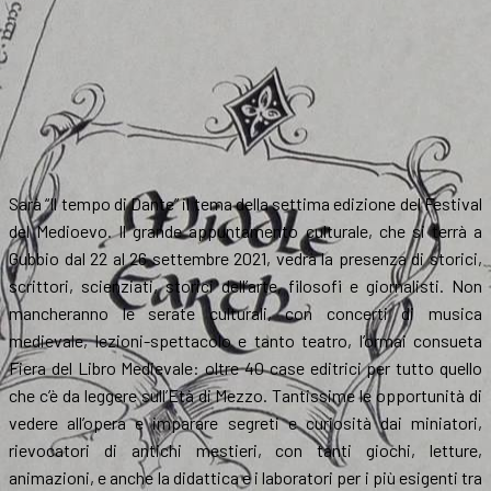
Sarà “Il tempo di Dante” il tema della settima edizione del Festival
del Medioevo. Il grande appuntamento culturale, che si terrà a
Gubbio dal 22 al 26 settembre 2021, vedrà la presenza di storici,
scrittori, scienziati, storici dell’arte, filosofi e giornalisti. Non
mancheranno le serate culturali, con concerti di musica
medievale, lezioni-spettacolo e tanto teatro, l’ormai consueta
Fiera del Libro Medievale: oltre 40 case editrici per tutto quello
che c’è da leggere sull’Età di Mezzo. Tantissime le opportunità di
vedere all’opera e imparare segreti e curiosità dai miniatori,
rievocatori di antichi mestieri, con tanti giochi, letture,
animazioni, e anche la didattica e i laboratori per i più esigenti tra