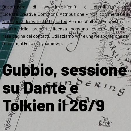
Quest’opera di
www.jrrtolkien.it
è distribuita con
Licenza
Creative Commons Attribuzione – Non commerciale –
Non opere derivate 3.0 Unported
Permessi ulteriori rispetto alle
finalità della presente licenza possono essere disponibili
nella
pagina dei contatti
. Utilizziamo WP e una rielaborazione del
tema LightFolio di Dynamicwp.
Gubbio, sessione
su Dante e
Tolkien il 26/9