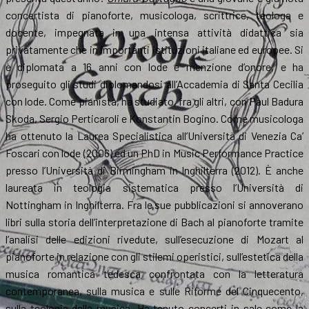
concertista di pianoforte, musicologa, scrittrice, teologa e
docente, impegnata in una intensa attività didattica sia
privatamente che in importanti istituzioni italiane ed europee. Si
è diplomata a 16 anni con lode e menzione d’onore, e ha
proseguito gli studi diplomandosi all’Accademia di Santa Cecilia
con lode. Come pianista, ha studiato, fra gli altri, con Paul Badura
Skoda, Sergio Perticaroli e Konstantin Bogino. Come musicologa
ha ottenuto la Laurea Specialistica all’Università di Venezia Ca’
Foscari con lode (2006) ed un PhD in Music Performance Practice
presso l’Università di Birmingham in Inghilterra (2012). È anche
laureata in teologia sistematica presso l’Università di
Nottingham in Inghilterra. Fra le sue pubblicazioni si annoverano
libri sulla storia dell’interpretazione di Bach al pianoforte tramite
l’analisi delle edizioni rivedute, sull’esecuzione di Mozart al
pianoforte in relazione con gli stilemi operistici, sull’estetica della
musica romantica tedesca confrontata con la letteratura
contemporanea, sulla musica e sulle Riforme del Cinquecento,
sulla teologia della musica. Ha tenuto concerti in sale come la