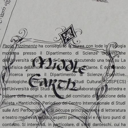
Paolo Pizzimento
ha conseguito la laurea con lode in Filologia
moderna presso il Dipartimento di Scienze Umanistiche
dell’Università degli Studi di Catania discutendo una tesi su La
Metafisica dell’Amore nella «Vita nuova» di Dante. È dottorando
di ricerca presso il Dipartimento di Scienze Cognitive,
Psicologiche, Pedagogiche e degli Studi Culturali (COSPECS)
dell’Università degli Studi di Messina. Collaboratore di cattedra e
cultore della materia, è membro del comitato di redazione della
rivista «Mantichora. Periodico del Centro Internazionale di Studi
sulle Arti Performative». Si occupa principalmente di letteratura
e teatro medievali nei loro aspetti performativi e nei loro punti di
contatto. Si interessa, in particolare, di studi danteschi, cui ha