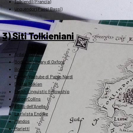
Tolkiendil (Francia)
Unquendor (Paesi Bassi)
3) Siti Tolkieniani
Ardalambion
Bodleian Library di Oxford
Bompiani
Canale Youtube di Paolo Nardi
Digital Tolkien
Elvish Linguistic Fellowship
HarperCollins
Il Sito dell'Anello
La rivista Endóre
Mandos
Marietti