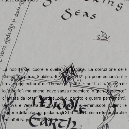
La nobiltà del cuore e quella del sangue. La corruzione della
Chiesa e il primo Giubileo. Il Festival 2021 propone escursioni e
brevi viaggi culturali nell’Umbria di Dante. E poi l’Italia, “giardin de
lo ‘mperio”, ma anche “nave sanza nocchiere in gran tempesta“,
dilaniata da lotte intestine, odi di partito e guerre permanenti:
Genova e Venezia; le grandi famiglie e i minuscoli poteri; le
signorie della pianura padana, gli Stati della Chiesa e le monarchie
feudali di Napoli e della Sicilia.