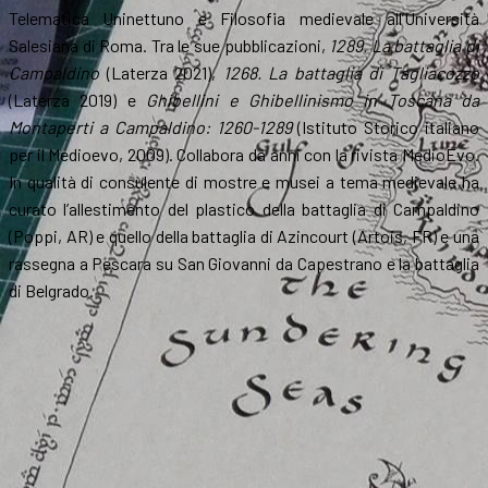
Telematica Uninettuno e Filosofia medievale all’Università
Salesiana di Roma. Tra le sue pubblicazioni,
1289. La battaglia di
Campaldino
(Laterza 2021),
1268. La battaglia di Tagliacozzo
(Laterza 2019) e
Ghibellini e Ghibellinismo in Toscana da
Montaperti a Campaldino: 1260-1289
(Istituto Storico italiano
per il Medioevo, 2009). Collabora da anni con la rivista MedioEvo.
In qualità di consulente di mostre e musei a tema medievale ha
curato l’allestimento del plastico della battaglia di Campaldino
(Poppi, AR) e quello della battaglia di Azincourt (Artois, FR) e una
rassegna a Pescara su San Giovanni da Capestrano e la battaglia
di Belgrado.