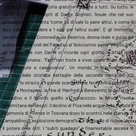
Trecento. Lezioni di storia gratuite e aperte a tutti. Su tutto, le
parole e i versi scolpiti di Dante Alighieri, l’esule che nel suo
girovagare sperimenta “come sa di sale lo pane altrui, e come è
duro calle lo scendere e ‘l salir per l’altrui scale“. E gli immortali
personaggi della Commedia, da Beatrice, donna reale e guida del
poeta nei nove cieli del Paradiso al “dolcissimo patre” Virgilio fino
ad Ulisse, che con Dante ci ricorda ogni giorno la sfida della
condizione umana: “Fatti non foste a viver come bruti, ma per
seguir virtute e canoscenza”. Un mondo in trasformazione,
segnato dalle storiche battaglie della seconda metà del XIII
secolo: “lo strazio e ’l grande scempio che fece l’Arbia colorata in
rosso” a Montaperti, la fine di Manfredi a Benevento, la disfatta di
Corradino e il trionfo guelfo a Tagliacozzo, la feroce rivolta
palermitana dei Vespri, il declino di Pisa nelle acque della Meloria e
l’egemonia di Firenze in Toscana dopo lo scontro nella pianura di
Campaldino. L’esplosione demografica e l’afflusso di nuove idee.
Il potere delle Arti. I “subiti guadagni” e l’inarrestabile ascesa di
nuove classi sociali.