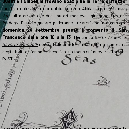
Guelfi e i Ghibellini trovano spazio nella Terra di Mezzo
,
mentre è utile vedere come il dialogo con l’Aldilà sia presente nelle
Voci ultraterrene che dagli autori medievali giungono fino agli
Inklings
. Di tutto questo parleranno i relatori che interverranno
domenica 26 settembre presso il convento di San
Francesco dalle ore 10 alle 13
. Mentre
Roberto Arduini
e
Saverio Simonelli
sono studiosi affermati e noti nel panorama
degli studi tolkieniani, è bene fare un focus sui nuovi relatori che
l’AIST
presenta quest’anno:
Chiara Bertoglio
è una giovane e già nota