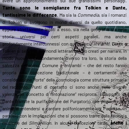
avere un approfondimento sui due grandissimi personaggi.
Tante sono le somiglianze fra Tolkien e Dante,
tantissime le differenze
. Ma sia la
Commedia
, sia i romanzi
di Tolkien si svolgono in mondi diversi da quello quotidiano,
eppure strettamente legati a esso, sia nella geografia sia nella
storia: universi per certi aspetti paralleli, ma anche
profondamente interconnessi con quello in cui viviamo. Dante e
Tolkien si servono dei mondi letterari da loro creati per narrare, in
modo nuovo e profondamente diverso tra loro, la storia della
salvezza dell’uomo. Comune a entrambi – che del resto fanno
propria una concezione tradizionale – è certamente una
considerazione “forte” della cosmologia come struttura primaria
del racconto. Punti di contatto ci sono anche nelle diverse
valenze del concetto di “intonazione” reciproca, sviluppato da
Dante tramite la purificazione del Purgatorio che permette alle
anime di intendersi e cantare polifonicamente nel Paradiso, in
parallelo con le implicazioni che si possono trarre dalla teologia
musicale del
Silmarillion
. In alcune concezioni tarde,
anche i