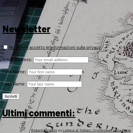
Newsletter
Ho letto e accetto le informazioni sulla privacy
Email Address:
First Name:
Last Name:
Ultimi commenti:
Roberto Arduini
su
Lettera di Tolkien, Crickhowell vince l’asta