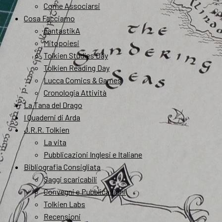
Come Associarsi
Cosa Facciamo
FantastikA
Mitopoiesi
Tolkien Studies Day
Tolkien Reading Day
Lucca Comics & Games
Cronologia Attività
La Tana del Drago
I Quaderni di Arda
J.R.R. Tolkien
La vita
Pubblicazioni Inglesi e Italiane
Bibliografia Consigliata
Saggi scaricabili
Convegni e Pubblicazioni
Tolkien Labs
Recensioni