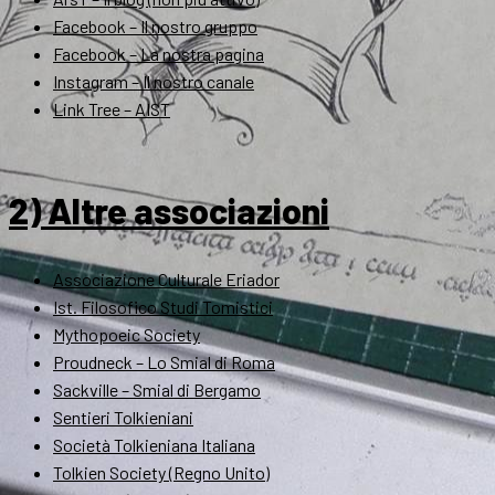
Facebook – Il nostro gruppo
Facebook – La nostra pagina
Instagram – Il nostro canale
Link Tree – AIST
2) Altre associazioni
Associazione Culturale Eriador
Ist. Filosofico Studi Tomistici
Mythopoeic Society
Proudneck – Lo Smial di Roma
Sackville – Smial di Bergamo
Sentieri Tolkieniani
Società Tolkieniana Italiana
Tolkien Society (Regno Unito)