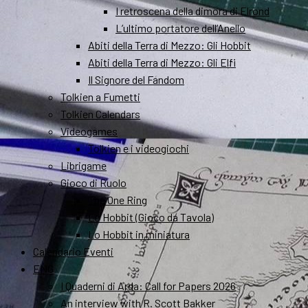
I retroscena della dimora di Elrond
L’ultimo portatore dell’Anello
Abiti della Terra di Mezzo: Gli Hobbit
Abiti della Terra di Mezzo: Gli Elfi
Il Signore del Fandom
Tolkien a Fumetti
Tolkien Calendars
Videogames
Tolkien e i videogiochi
Librigame
Gioco di Ruolo
The One Ring
Lo Hobbit (Gioco da Tavola)
Lo Hobbit in miniatura
Calendario Eventi
ENG
I Quaderni di Arda: Call for Papers 2026
An interview with R. Scott Bakker