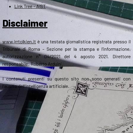
Link Tree – AIST
Disclaimer
www.jrrtolkien.it
è una testata giornalistica registrata presso il
Tribunale di Roma - Sezione per la stampa e l’informazione,
autorizzazione n° 04/2021 del 4 agosto 2021. Direttore
responsabile: Roberto Arduini.
I contenuti presenti su questo sito non sono generati con
l'ausilio dell'intelligenza artificiale.