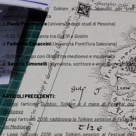
– 11,00
Il mondo di Tolkien e Dante: appunti per una
cosmologia comparata
di
Paolo Pizzimento
(Università degli studi di Messina)
– 11,30
Tolkien e Dante tra GuElfi e Goblin
di
Federico Canaccini
(Università Pontificia Salesiana)
– 12,00
Il dialogo con l’Aldilà tra medioevo e modernità
di
Saverio Simonelli
(giornalista, scrittore e vicecaporedattore
di Sat2000)
ARTICOLI PRECEDENTI:
– Leggi l’articolo
Gubbio: Tolkien e il mare al Festival del
Medioevo
– Leggi l’articolo
2019: raddoppia la Tolkien session al Festival
del Medioevo
– Leggi l’articolo
2018: una Tolkien session al Festival del