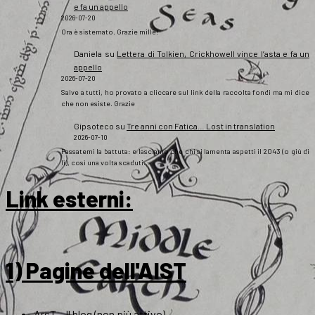
e fa un appello
2026-07-20
Ora è sistemato. Grazie mille!
Daniela
su
Lettera di Tolkien, Crickhowell vince l’asta e fa un
appello
2026-07-20
Salve a tutti, ho provato a cliccare sul link della raccolta fondi ma mi dice
che non esiste. Grazie
Gipsoteco
su
Tre anni con Fatica… Lost in translation
2026-07-10
Passatemi la battuta: e lasciamo che chi si lamenta aspetti il 2043 (o giù di
lì), così una volta scaduti…
Link esterni
:
1) Pagine dell'AIST
ArsT – Il blog (non più attivo)