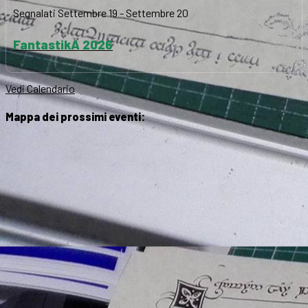
Segnalati
Settembre 19
-
Settembre 20
FantastikA 2026
Vedi Calendario
Mappa dei prossimi eventi: