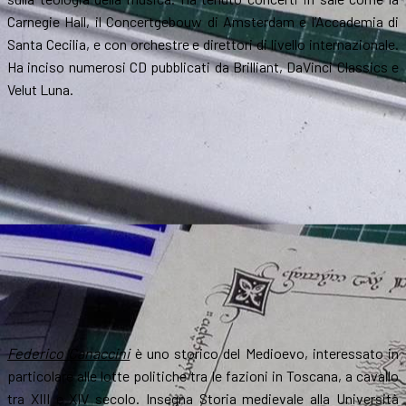
Carnegie Hall, il Concertgebouw di Amsterdam e l’Accademia di
Santa Cecilia, e con orchestre e direttori di livello internazionale.
Ha inciso numerosi CD pubblicati da Brilliant, DaVinci Classics e
Velut Luna.
Federico Canaccini
è uno storico del Medioevo, interessato in
particolare alle lotte politiche tra le fazioni in Toscana, a cavallo
tra XIII e XIV secolo. Insegna Storia medievale alla Università