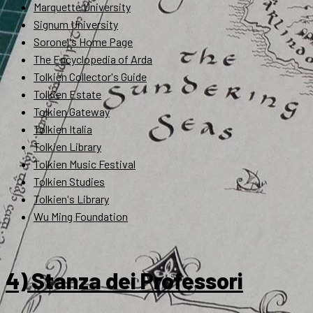
Marquette University
Signum University
Soronel's Home Page
The Encyclopedia of Arda
Tolkien Collector's Guide
Tolkien Estate
Tolkien Gateway
Tolkien Italia
Tolkien Library
Tolkien Music Festival
Tolkien Studies
Tolkien's Library
Wu Ming Foundation
4) Stanza dei Professori