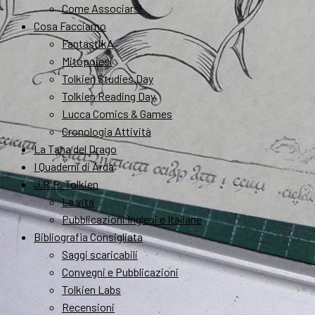
Come Associarsi
Cosa Facciamo
FantastikA
Mitopoiesi
Tolkien Studies Day
Tolkien Reading Day
Lucca Comics & Games
Cronologia Attività
La Tana del Drago
I Quaderni di Arda
J.R.R. Tolkien
La vita
Pubblicazioni Inglesi e Italiane
Bibliografia Consigliata
Saggi scaricabili
Convegni e Pubblicazioni
Tolkien Labs
Recensioni