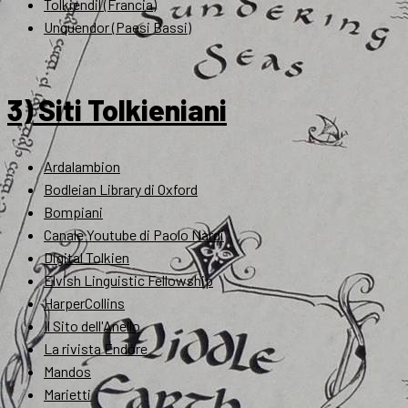
Tolkiendil (Francia)
Unquendor (Paesi Bassi)
3) Siti Tolkieniani
Ardalambion
Bodleian Library di Oxford
Bompiani
Canale Youtube di Paolo Nardi
Digital Tolkien
Elvish Linguistic Fellowship
HarperCollins
Il Sito dell'Anello
La rivista Endóre
Mandos
Marietti