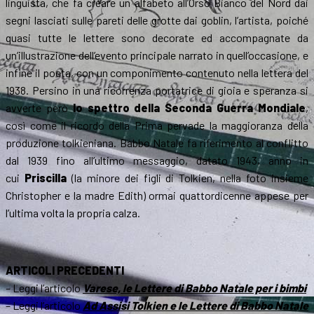
linguista, che fa creare un alfabeto all’Orso Bianco del Nord dai
segni lasciati sulle pareti delle grotte dai goblin, l’artista, poiché
quasi tutte le lettere sono decorate ed accompagnate da
un’illustrazione dell’evento principale narrato in quell’occasione, e
infine il poeta, con un componimento contenuto nella lettera del
1938. Persino in una ricorrenza portatrice di gioia e speranza si
avverte però
lo spettro della Seconda Guerra Mondiale
,
così come il ricordo della Prima pervade la maggioranza della
produzione tolkieniana. Babbo Natale fa riferimento al conflitto
dal 1939 fino all’ultimo messaggio, datato 1943, anno in
cui
Priscilla
(la minore dei figli di Tolkien, nella foto insieme
Christopher e la madre Edith) ormai quattordicenne appese per
l’ultima volta la propria calza.
ARTICOLI PRECEDENTI
– Leggi l’articolo
Varese, le Lettere di Babbo Natale per i bimbi
– Leggi l’articolo
Ad Assisi Tolkien e le Lettere di Babbo Natale