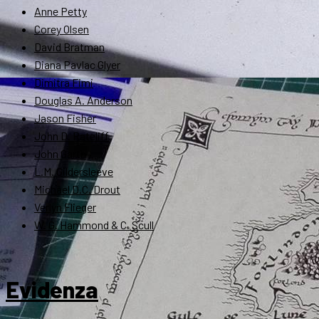
Anne Petty
Corey Olsen
David Bratman
Diana Pavlac Glyer
Dimitra Fimi
Douglas A. Anderson
Jason Fisher
John D. Rateliff
John Garth
L.M. Gildersleeve
Michael D.C. Drout
Verlyn Flieger
W. G. Hammond & C. Scull
Evidenza