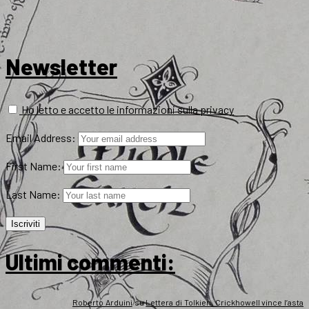
Newsletter
Ho letto e accetto le informazioni sulla privacy
Email Address:
First Name:
Last Name:
Ultimi commenti:
Roberto Arduini
su
Lettera di Tolkien, Crickhowell vince l’asta