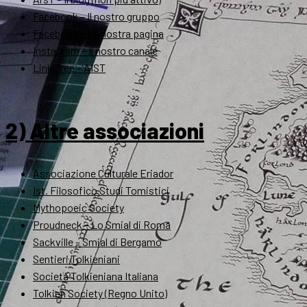
Facebook – Il nostro gruppo
Facebook – La nostra pagina
Instagram – Il nostro canale
Link Tree – AIST
2) Altre associazioni
Associazione Culturale Eriador
Ist. Filosofico Studi Tomistici
Mythopoeic Society
Proudneck – Lo Smial di Roma
Sackville – Smial di Bergamo
Sentieri Tolkieniani
Società Tolkieniana Italiana
Tolkien Society (Regno Unito)