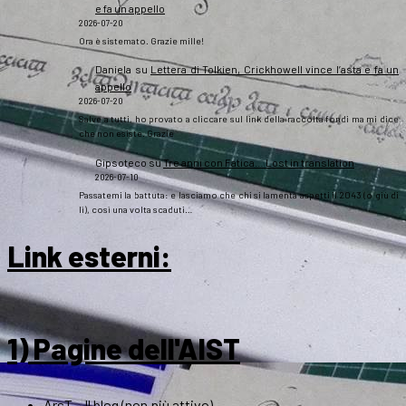
e fa un appello
2026-07-20
Ora è sistemato. Grazie mille!
Daniela
su
Lettera di Tolkien, Crickhowell vince l’asta e fa un
appello
2026-07-20
Salve a tutti, ho provato a cliccare sul link della raccolta fondi ma mi dice
che non esiste. Grazie
Gipsoteco
su
Tre anni con Fatica… Lost in translation
2026-07-10
Passatemi la battuta: e lasciamo che chi si lamenta aspetti il 2043 (o giù di
lì), così una volta scaduti…
Link esterni
:
1) Pagine dell'AIST
ArsT – Il blog (non più attivo)