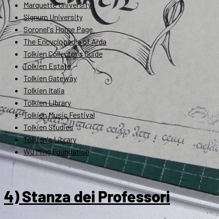
Marquette University
Signum University
Soronel's Home Page
The Encyclopedia of Arda
Tolkien Collector's Guide
Tolkien Estate
Tolkien Gateway
Tolkien Italia
Tolkien Library
Tolkien Music Festival
Tolkien Studies
Tolkien's Library
Wu Ming Foundation
4) Stanza dei Professori