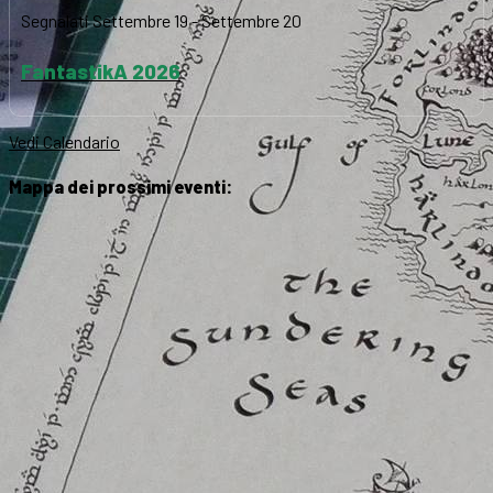
Segnalati
Settembre 19
-
Settembre 20
FantastikA 2026
Vedi Calendario
Mappa dei prossimi eventi: