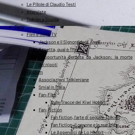
Le Pillole di Claudio Testi
Interviste
Tolkien a Scuola
Temi
Film e Serie-TV
Jackson e il Signore degli Anelli
Aspetta, qual è Thorin?
L’opportunità perduta da Jackson: la morte
dei nipoti
Fandom
Associazioni Tolkieniane
Smial in Italia
Fan-Film
Sulle Tracce dei Kiwi Hobbit
Fan-Fiction
Fan fiction, l’arte di seguire Tolkien
Fan fiction, il canone e le sue sfide
Le Appendici de Lo Hobbit