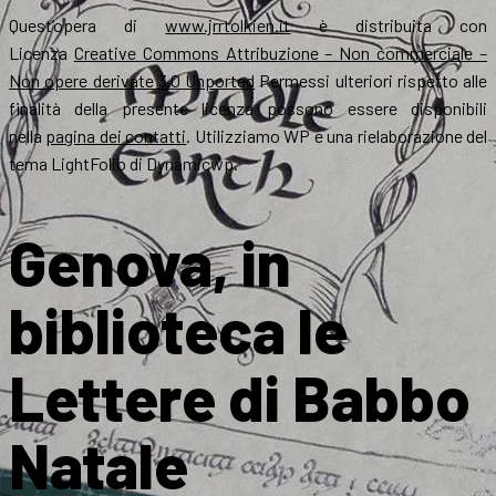
Quest’opera di
www.jrrtolkien.it
è distribuita con
Licenza
Creative Commons Attribuzione – Non commerciale –
Non opere derivate 3.0 Unported
Permessi ulteriori rispetto alle
finalità della presente licenza possono essere disponibili
nella
pagina dei contatti
. Utilizziamo WP e una rielaborazione del
tema LightFolio di Dynamicwp.
Genova, in
biblioteca le
Lettere di Babbo
Natale