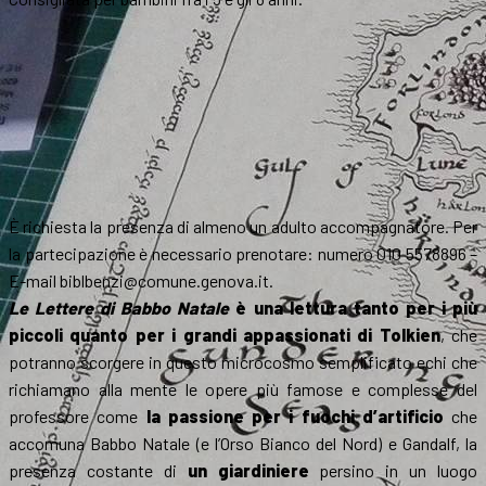
È richiesta la presenza di almeno un adulto accompagnatore. Per
la partecipazione è necessario prenotare: numero 010 5578896 –
E-mail biblbenzi@comune.genova.it.
Le Lettere di Babbo Natale
è una lettura tanto per i più
piccoli quanto per i grandi appassionati di Tolkien
, che
potranno scorgere in questo microcosmo semplificato echi che
richiamano alla mente le opere più famose e complesse del
professore come
la passione per i fuochi d’artificio
che
accomuna Babbo Natale (e l’Orso Bianco del Nord) e Gandalf, la
presenza costante di
un giardiniere
persino in un luogo