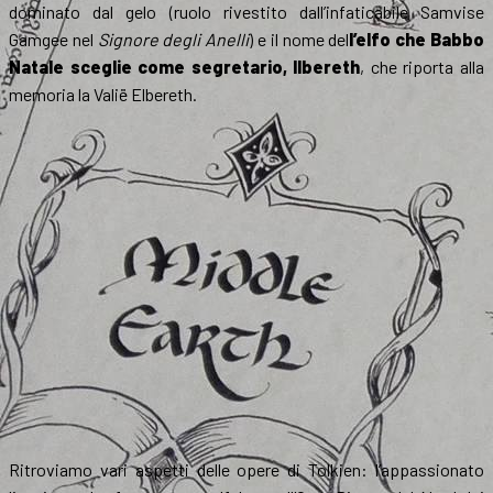
dominato dal gelo (ruolo rivestito dall’infaticabile Samvise
Gamgee nel
Signore degli Anelli
) e il nome del
l’elfo che Babbo
Natale sceglie come segretario, Ilbereth
, che riporta alla
memoria la Valië Elbereth.
Ritroviamo vari aspetti delle opere di Tolkien: l’appassionato