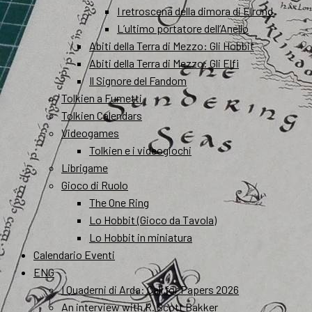
I retroscena della dimora di Elrond
L’ultimo portatore dell’Anello
Abiti della Terra di Mezzo: Gli Hobbit
Abiti della Terra di Mezzo: Gli Elfi
Il Signore del Fandom
Tolkien a Fumetti
Tolkien Calendars
Videogames
Tolkien e i videogiochi
Librigame
Gioco di Ruolo
The One Ring
Lo Hobbit (Gioco da Tavola)
Lo Hobbit in miniatura
Calendario Eventi
ENG
I Quaderni di Arda: Call for Papers 2026
An interview with R. Scott Bakker