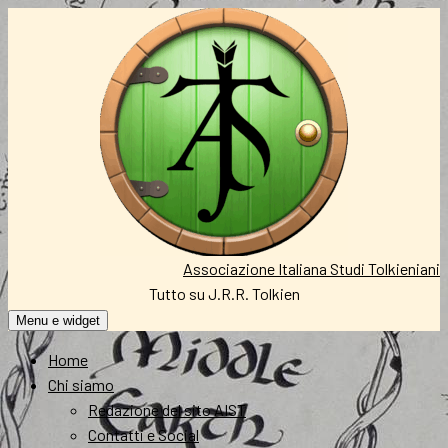
Vai
al
contenuto
Associazione Italiana Studi Tolkieniani
Tutto su J.R.R. Tolkien
Menu e widget
Home
Chi siamo
Redazione del sito AIST
Contatti e Social