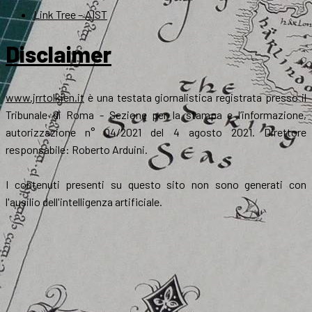
Link Tree – AIST
Disclaimer
www.jrrtolkien.it
è una testata giornalistica registrata presso il
Tribunale di Roma - Sezione per la stampa e l’informazione,
autorizzazione n° 04/2021 del 4 agosto 2021. Direttore
responsabile: Roberto Arduini.
I contenuti presenti su questo sito non sono generati con
l'ausilio dell'intelligenza artificiale.