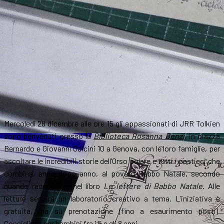
Mercoledì 28 dicembre alle ore 15 gli appassionati di JRR Tolkien
sono benvenuti presso la
Biblioteca Rosanna Benzi
, in piazza
Bernardo e Giovanni Odicini 10 a Genova, con le loro famiglie, per
ascoltare le incredibili storie dell’Orso polare e tutti i pasticci che
combina, anno dopo anno, al povero Babbo Natale, secondo
quando raccontato nel libro
Le lettere di Babbo Natale
. Alle
letture seguirà un laboratorio creativo a tema. L’iniziativa è
gratuita, ma su prenotazione (fino a esaurimento posti).
Consigliata per bambini fra i 5 e gli 8 anni.