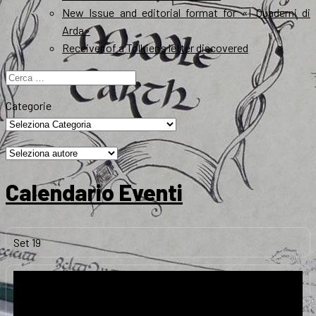
New Issue and editorial format for «I Quaderni di
Arda»
Receiver of a Tolkien’s letter discovered
Ricerca
per:
Categorie
Calendario Eventi
Set
19