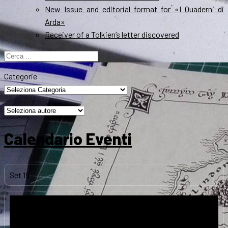
New Issue and editorial format for «I Quaderni di
Arda»
Receiver of a Tolkien’s letter discovered
Ricerca
per:
Categorie
Calendario Eventi
Set
19