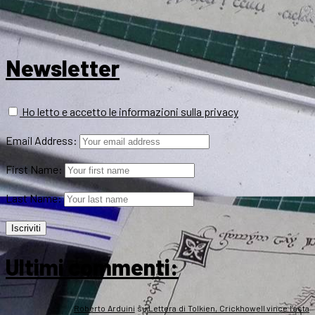
Newsletter
Ho letto e accetto le informazioni sulla privacy
Email Address:
First Name:
Last Name:
Ultimi commenti:
Roberto Arduini
su
Lettera di Tolkien, Crickhowell vince l’asta