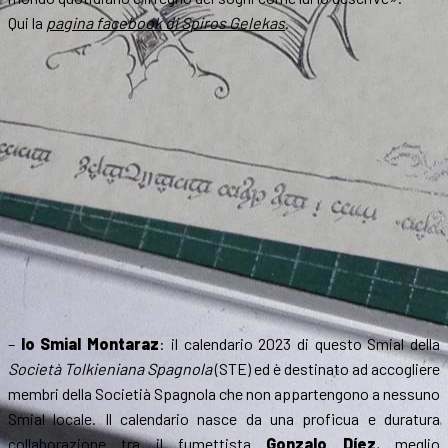
Qui la
pagina facebook di Spiros Gelekas
.
–
lo Smial Montaraz
: il calendario 2023 di questo Smial della
Società Tolkieniana Spagnola
(STE) ed è destinato ad accogliere
membri della Societià Spagnola che non appartengono a nessuno
Smial locale. Il calendario nasce da una proficua e duratura
collaborazione tra il fumettista
Gonzalo Díez
, meglio