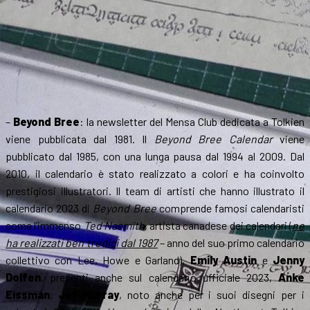
–
Beyond Bree
: la newsletter del Mensa Club dedicata a Tolkien
viene pubblicata dal 1981. Il
Beyond Bree
Calendar
viene
pubblicato dal 1985, con una lunga pausa dal 1994 al 2009. Dal
2010, il calendario è stato realizzato a colori e ha coinvolto
prestigiosi illustratori. Il team di artisti che hanno illustrato il
calendario 2023 di
Beyond Bree
comprende famosi calendaristi
come l’immenso
Ted Nasmith
, artista canadese dei calendari (
ne
ha realizzati ben tredici dal 1987
– anno del suo primo calendario
collettivo con Lee, Howe e Garland),
Emily Austin
e
Jenny
Dolfen
, presenti anche sul calendario ufficiale 2023,
Anke
Eissman
,
Jef Murray
, noto anche per i suoi disegni per i