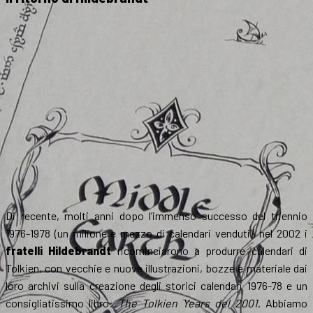
Di recente, molti anni dopo l’immenso successo del triennio
1976-1978 (un milione e mezzo di calendari venduti), nel 2002 i
fratelli Hildebrandt
ricominciarono a produrre calendari di
Tolkien, con vecchie e nuove illustrazioni, bozze e materiale dai
loro archivi sulla creazione degli storici calendari 1976-78 e un
consigliatissimo libro:
The Tolkien Years del 2001
. Abbiamo