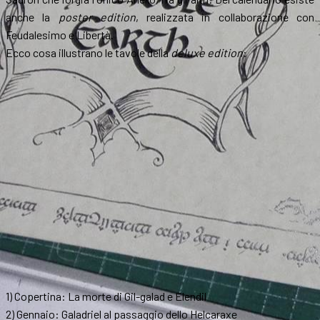
anche la
poster edition
, realizzata in collaborazione con
Feudalesimo e Libertà.
Ecco cosa illustrano le tavole della
deluxe edition
:
1) Copertina: La morte di Gil-galad e Elendil
2) Gennaio: Galadriel al passaggio dello Helcaraxe