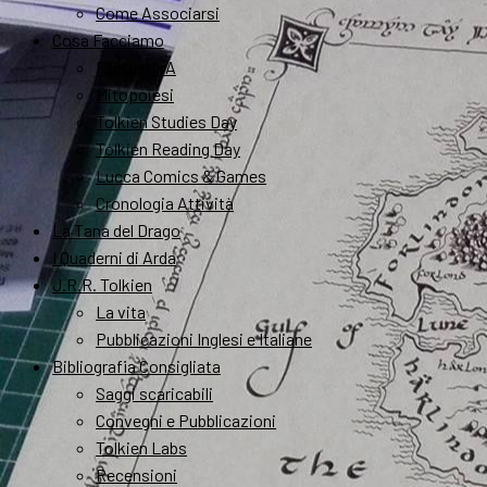
Come Associarsi
Cosa Facciamo
FantastikA
Mitopoiesi
Tolkien Studies Day
Tolkien Reading Day
Lucca Comics & Games
Cronologia Attività
La Tana del Drago
I Quaderni di Arda
J.R.R. Tolkien
La vita
Pubblicazioni Inglesi e Italiane
Bibliografia Consigliata
Saggi scaricabili
Convegni e Pubblicazioni
Tolkien Labs
Recensioni