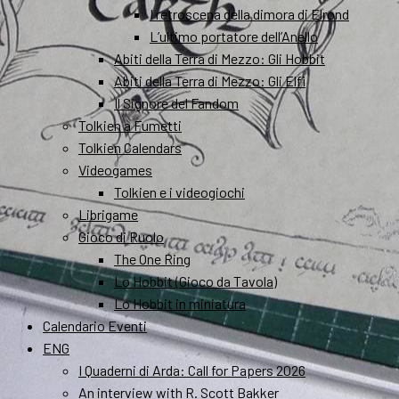
I retroscena della dimora di Elrond
L’ultimo portatore dell’Anello
Abiti della Terra di Mezzo: Gli Hobbit
Abiti della Terra di Mezzo: Gli Elfi
Il Signore del Fandom
Tolkien a Fumetti
Tolkien Calendars
Videogames
Tolkien e i videogiochi
Librigame
Gioco di Ruolo
The One Ring
Lo Hobbit (Gioco da Tavola)
Lo Hobbit in miniatura
Calendario Eventi
ENG
I Quaderni di Arda: Call for Papers 2026
An interview with R. Scott Bakker