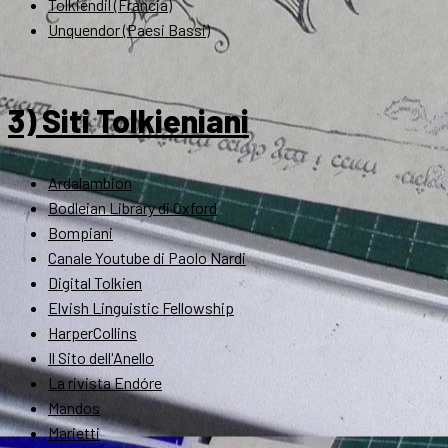
Tolkiendil (Francia)
Unquendor (Paesi Bassi)
3) Siti Tolkieniani
Ardalambion
Bodleian Library di Oxford
Bompiani
Canale Youtube di Paolo Nardi
Digital Tolkien
Elvish Linguistic Fellowship
HarperCollins
Il Sito dell'Anello
La rivista Endóre
Mandos
Marietti