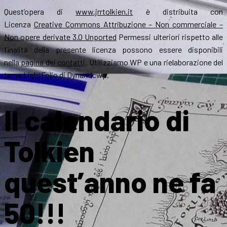
Quest’opera di
www.jrrtolkien.it
è distribuita con
Licenza
Creative Commons Attribuzione – Non commerciale –
Non opere derivate 3.0 Unported
Permessi ulteriori rispetto alle
finalità della presente licenza possono essere disponibili
nella
pagina dei contatti
. Utilizziamo WP e una rielaborazione del
tema LightFolio di Dynamicwp.
Il calendario di
Tolkien
quest’anno ne fa
50!!!