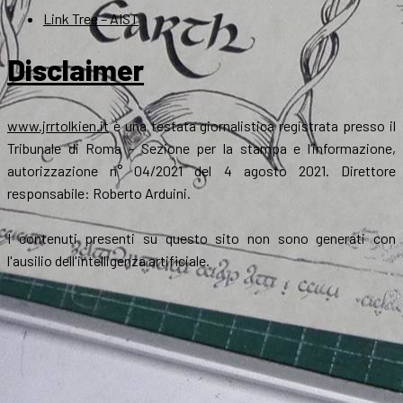
Link Tree – AIST
Disclaimer
www.jrrtolkien.it
è una testata giornalistica registrata presso il
Tribunale di Roma - Sezione per la stampa e l’informazione,
autorizzazione n° 04/2021 del 4 agosto 2021. Direttore
responsabile: Roberto Arduini.
I contenuti presenti su questo sito non sono generati con
l'ausilio dell'intelligenza artificiale.