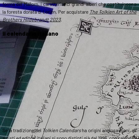
forma del Mallorn, i caratteristici grandi alberi che costituiscono
la foresta dorata di Lorien. Per acquistare
The Tolkien Art of the
Brothers Hildebrandt 2023
.
Il calendario italiano
Se la tradizione del
Tolkien Calendars
ha origini anglosassoni, gli
artisti ed editori italiani si sono distinti già dal 1996, con calendari