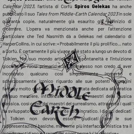
Calendar 2023
, l’artista di Corfù
Spiros Gelekas
ha anche
pubblicato il suo
Tales from Middle-Earth Calendar 2023
in sole
quaranta copie, naturalmente già esaurito già dall’inizio di
dicembre. L’opera va menzionata anche per l’attenzione
particolare che Ted Nasmith dà a Gelekas nel calendario di
HarperCollins, in cui scrive:«Probabilmente il più prolifico… nato
a Corfù. È certamente il più vivace ed è stato a lungo un devoto di
Tolkien. Nel suo mondo artistico la spontaneità e l’intuizione
giocano un ruolo primario e nel complesso non credo di aver
incontrato qualcuno così singolarmente immerso e
scherzosamente ironico riguardo alle sue potenti immagini
fantasy molto grafiche. La sua vita è stata dedicata alla pratica
del suo mestiere, influenzato dai grandi maestri della musica
classica, così come dai maestri del surrealismo, attraverso i quali
ha sviluppato uno stile altamente idiosincratico. I dipinti dedicati
a Tolkien non devono essere giudicati per le sue
rappresentazioni basiche, ma come più interfaccia mistica tra il
mondo quotidiano e il regno dei sogni come lui lo descrive».