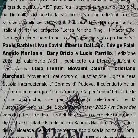
di grande qualità. L’AIST pubblica il suo
art calendar
dal 2015 ed
ha fin dall’inizio scelto la via collettiva con edizioni fra cui
spiccano quelli del 2017-2018, illustrati da sette grandi artisti
italiani riuniti nel progetto “Lords for the Ring – I Maestri del
fantasy italiano incontrano Tolkien”, che ha visto protagonisti
Paolo Barbieri
,
Ivan Cavini
,
Alberto Dal Lago
,
Edvige Faini
,
Angelo Montanini
,
Dany Orizio
e
Lucio Parrillo
. L’edizione
2023 del calendario AIST , pubblicato da Eterea Edizioni è
illustrata da
Luca Trentin
,
Giovanni Calore
e
Cristiano
Marchesi
, provenienti dal corso di Illustrazione Digitale della
Scuola Internazionale di Comics di Padova. Il calendario ha un
tratto epico e sempre in movimento, sia per i colori brillanti e le
forme dinamiche, che per i soggetti selezionati. Le 13
illustrazioni originali del
Lords for Fantasy 2023 Art Calendar
sono le prime Ere della Terra di Mezzo con opere che illustrano il
duello tra Gil-galad e Elendil contro Sauron, Galadriel al passaggio
dello Helcaraxe, Celebrimbor mentre scolpisce la porta di Moria,
Sauron che forgia l’Unico Anello, fra gli altri. Del calendario esiste