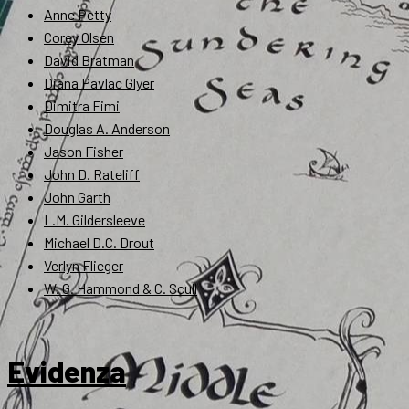
Anne Petty
Corey Olsen
David Bratman
Diana Pavlac Glyer
Dimitra Fimi
Douglas A. Anderson
Jason Fisher
John D. Rateliff
John Garth
L.M. Gildersleeve
Michael D.C. Drout
Verlyn Flieger
W. G. Hammond & C. Scull
Evidenza