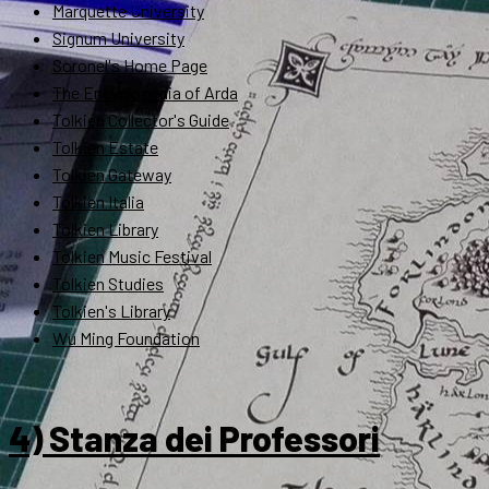
Marquette University
Signum University
Soronel's Home Page
The Encyclopedia of Arda
Tolkien Collector's Guide
Tolkien Estate
Tolkien Gateway
Tolkien Italia
Tolkien Library
Tolkien Music Festival
Tolkien Studies
Tolkien's Library
Wu Ming Foundation
4) Stanza dei Professori