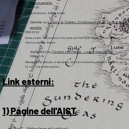
e fa un appello
2026-07-20
Ora è sistemato. Grazie mille!
Daniela
su
Lettera di Tolkien, Crickhowell vince l’asta e fa un
appello
2026-07-20
Salve a tutti, ho provato a cliccare sul link della raccolta fondi ma mi dice
che non esiste. Grazie
Gipsoteco
su
Tre anni con Fatica… Lost in translation
2026-07-10
Passatemi la battuta: e lasciamo che chi si lamenta aspetti il 2043 (o giù di
lì), così una volta scaduti…
Link esterni
:
1) Pagine dell'AIST
ArsT – Il blog (non più attivo)