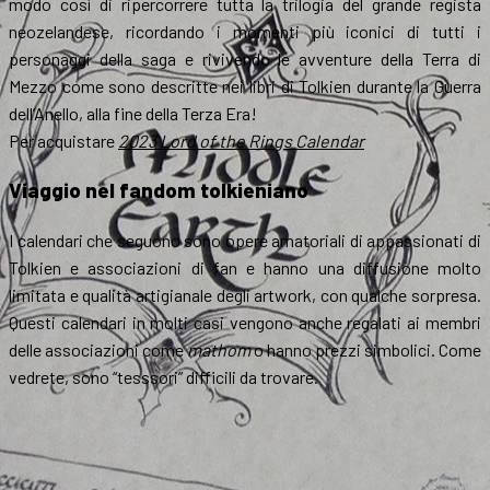
modo così di ripercorrere tutta la trilogia del grande regista
neozelandese, ricordando i momenti più iconici di tutti i
personaggi della saga e rivivendo le avventure della Terra di
Mezzo come sono descritte nei libri di Tolkien durante la Guerra
dell’Anello, alla fine della Terza Era!
Per acquistare
2023 Lord of the Rings Calendar
Viaggio nel fandom tolkieniano
I calendari che seguono sono opere amatoriali di appassionati di
Tolkien e associazioni di fan e hanno una diffusione molto
limitata e qualità artigianale degli artwork, con qualche sorpresa.
Questi calendari in molti casi vengono anche regalati ai membri
delle associazioni come
mathom
o hanno prezzi simbolici. Come
vedrete, sono “tesssori” difficili da trovare.