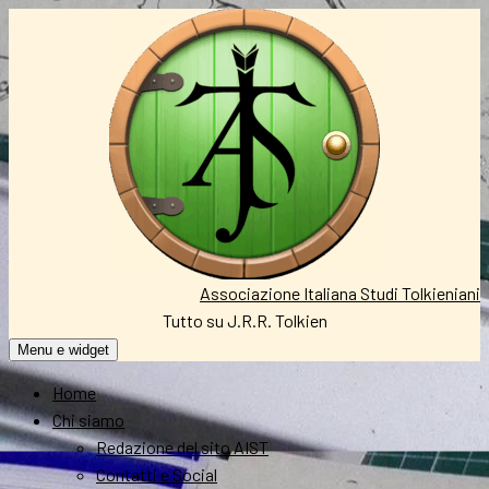
Vai
al
contenuto
Associazione Italiana Studi Tolkieniani
Tutto su J.R.R. Tolkien
Menu e widget
Home
Chi siamo
Redazione del sito AIST
Contatti e Social