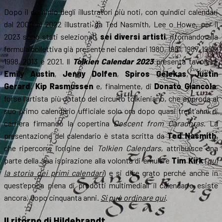
Dopo il dominio degli illustratori più noti, con quindici calendari
dal 2000 al 2022 illustrati da Ted Nasmith, Lee o Howe, per il
2023 sono stati selezionati
sei diversi artisti
, ritornando alla
formula collettiva già presente nei calendari 1980, 1981, 1987, 1988,
1998, 2013 e 2021. Il
Tolkien Calendar 2023
presenta tavole di
Emily Austin
,
Jenny Dolfen
,
Spiros Gelekas
,
Justin
Gerard
,
Kip Rasmussen
e, finalmente, di
Donato Giancola
,
forse l’artista più dotato del circuito tolkieniano, che approda al
suo primo calendario ufficiale solo ora dopo quasi trent’anni di
carriera firmando la copertina
Descent from Caradhras
. La
presentazione del calendario è stata scritta da
Ted Nasmith
,
che ripercorre l’origine dei
Tolkien Calendars
, attribuisce una
parte della sua ispirazione alla volontà di emulare
Tim Kirk
(
qui
la storia dei primi calendari
) e si dice grato perché anche in
quest’epoca piena di prodotti multimediali il calendario esiste
ancora, dopo cinquanta anni.
Si può ordinare qui
.
Il ritorno di Hildebrandt