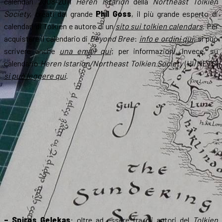
calendari 2008-2011
Heren Istarion
della
Northeast Tolkien
Society
, creati dal grande
Phil Goss
, il più grande esperto di
calendari di Tolkien e autore di un
sito sui tolkien calendars
. Per
acquistare il calendario di
Beyond Bree
:
info e ordini qui
; si può
scrivere anche
una email qui
; per informazioni, invece, su
calendario
Heren Istarion/Northeast Tolkien Society
(HI/NETS)
si può leggere qui
.
– Spiros Gelekas
: oltre ad essere fra gli autori del
Tolkien