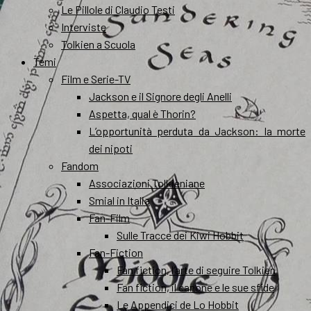
Le Pillole di Claudio Testi
Interviste
Tolkien a Scuola
Temi
Film e Serie-TV
Jackson e il Signore degli Anelli
Aspetta, qual è Thorin?
L’opportunità perduta da Jackson: la morte
dei nipoti
Fandom
Associazioni Tolkieniane
Smial in Italia
Fan-Film
Sulle Tracce dei Kiwi Hobbit
Fan-Fiction
Fan fiction, l’arte di seguire Tolkien
Fan fiction, il canone e le sue sfide
Le Appendici de Lo Hobbit