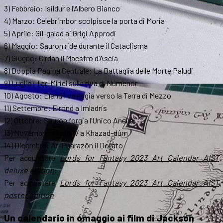
3) Febbraio: Isildur e l’Albero Bianco
4) Marzo: Celebrimbor scolpisce la porta di Moria
5) Aprile: Gil-galad ai Grigi Approdi
6) Maggio: Sauron ride durante il Cataclisma
7) Giugno: Círdan il Maestro d’Ascia
8) Doppia Pagina Centrale: La Battaglia delle Morte Paludi
9) Luglio: Tar-Míriel sulla riva di Númenor
10) Agosto: Elendil veleggia verso la Terra di Mezzo
11) Settembre: Elrond a Imladris
12) Ottobre: Sauron forgia l’Unico Anello
13) Novembre: Durin IV a Khazad-dûm
14) Dicembre: Ar-Pharazôn il Dorato
Per acquistare
Lords for Fantasy 2023 Art Calendar AIST
deluxe edition
:
Per acquistare
Lords for Fantasy 2023 Art Calendar AIST
poster edition
Un calendario in omaggio ai film di Jackson