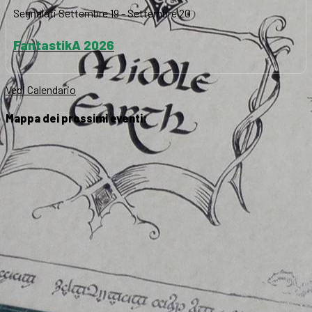
Segnalati
Settembre 19
-
Settembre 20
FantastikA 2026
Vedi Calendario
Mappa dei prossimi eventi: