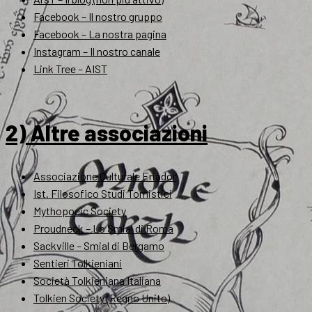
Facebook – Il nostro gruppo
Facebook – La nostra pagina
Instagram – Il nostro canale
Link Tree – AIST
2) Altre associazioni
Associazione Culturale Eriador
Ist. Filosofico Studi Tomistici
Mythopoeic Society
Proudneck – Lo Smial di Roma
Sackville – Smial di Bergamo
Sentieri Tolkieniani
Società Tolkieniana Italiana
Tolkien Society (Regno Unito)