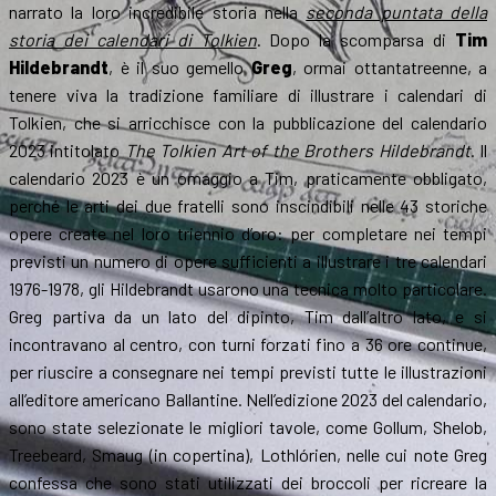
narrato la loro incredibile storia nella
seconda puntata della
storia dei calendari di Tolkien
. Dopo la scomparsa di
Tim
Hildebrandt
, è il suo gemello
Greg
, ormai ottantatreenne, a
tenere viva la tradizione familiare di illustrare i calendari di
Tolkien, che si arricchisce con la pubblicazione del calendario
2023 intitolato
The Tolkien Art of the Brothers Hildebrandt
. Il
calendario 2023 è un omaggio a Tim, praticamente obbligato,
perché le arti dei due fratelli sono inscindibili nelle 43 storiche
opere create nel loro triennio d’oro: per completare nei tempi
previsti un numero di opere sufficienti a illustrare i tre calendari
1976-1978, gli Hildebrandt usarono una tecnica molto particolare.
Greg partiva da un lato del dipinto, Tim dall’altro lato, e si
incontravano al centro, con turni forzati fino a 36 ore continue,
per riuscire a consegnare nei tempi previsti tutte le illustrazioni
all’editore americano Ballantine. Nell’edizione 2023 del calendario,
sono state selezionate le migliori tavole, come Gollum, Shelob,
Treebeard, Smaug (in copertina), Lothlórien, nelle cui note Greg
confessa che sono stati utilizzati dei broccoli per ricreare la