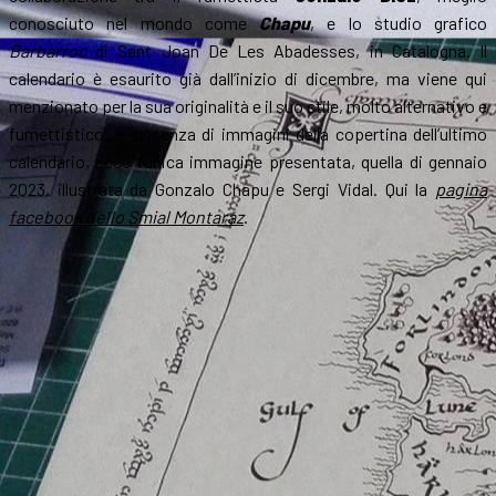
conosciuto nel mondo come
Chapu
, e lo studio grafico
Barbarroc
di Sant Joan De Les Abadesses, in Catalogna. Il
calendario è esaurito già dall’inizio di dicembre, ma viene qui
menzionato per la sua originalità e il suo stile, molto alternativo e
fumettistico. In assenza di immagini della copertina dell’ultimo
calendario, ecco l’unica immagine presentata, quella di gennaio
2023, illustrata da Gonzalo Chapu e Sergi Vidal. Qui la
pagina
facebook dello Smial Montaraz
.