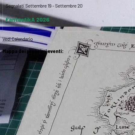
Segnalati
Settembre 19
-
Settembre 20
FantastikA 2026
Vedi Calendario
Mappa dei prossimi eventi: