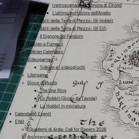
I retroscena della dimora di Elrond
L’ultimo portatore dell’Anello
Abiti della Terra di Mezzo: Gli Hobbit
Abiti della Terra di Mezzo: Gli Elfi
Il Signore del Fandom
Tolkien a Fumetti
Tolkien Calendars
Videogames
Tolkien e i videogiochi
Librigame
Gioco di Ruolo
The One Ring
Lo Hobbit (Gioco da Tavola)
Lo Hobbit in miniatura
Calendario Eventi
ENG
I Quaderni di Arda: Call for Papers 2026
An interview with R. Scott Bakker