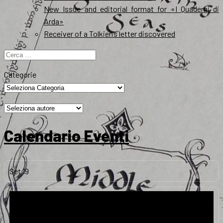
New Issue and editorial format for «I Quaderni di
Arda»
Receiver of a Tolkien’s letter discovered
Ricerca
per:
Categorie
Calendario Eventi
Set
19