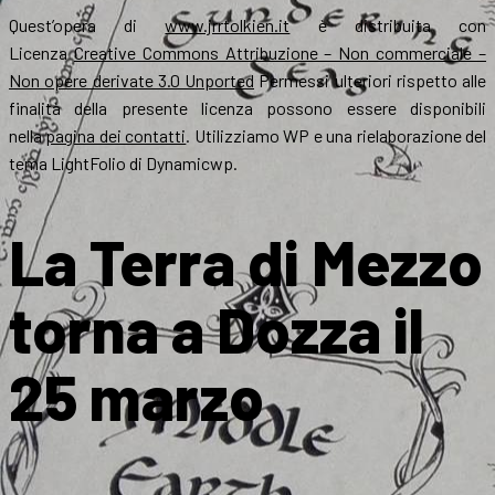
Quest’opera di
www.jrrtolkien.it
è distribuita con
Licenza
Creative Commons Attribuzione – Non commerciale –
Non opere derivate 3.0 Unported
Permessi ulteriori rispetto alle
finalità della presente licenza possono essere disponibili
nella
pagina dei contatti
. Utilizziamo WP e una rielaborazione del
tema LightFolio di Dynamicwp.
La Terra di Mezzo
torna a Dozza il
25 marzo