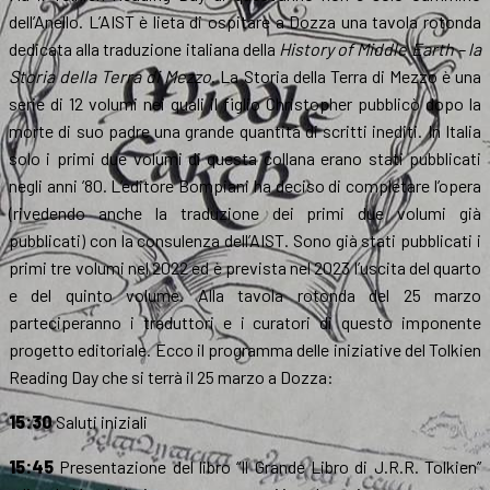
dell’Anello. L’AIST è lieta di ospitare a Dozza una tavola rotonda
dedicata alla traduzione italiana della
History of Middle Earth – la
Storia della Terra di Mezzo
. La Storia della Terra di Mezzo è una
serie di 12 volumi nei quali il figlio Christopher pubblicò dopo la
morte di suo padre una grande quantità di scritti inediti. In Italia
solo i primi due volumi di questa collana erano stati pubblicati
negli anni ’80. L’editore Bompiani ha deciso di completare l’opera
(rivedendo anche la traduzione dei primi due volumi già
pubblicati) con la consulenza dell’AIST. Sono già stati pubblicati i
primi tre volumi nel 2022 ed è prevista nel 2023 l’uscita del quarto
e del quinto volume. Alla tavola rotonda del 25 marzo
parteciperanno i traduttori e i curatori di questo imponente
progetto editoriale. Ecco il programma delle iniziative del Tolkien
Reading Day che si terrà il 25 marzo a Dozza:
15:30
Saluti iniziali
15:45
Presentazione del libro “Il Grande Libro di J.R.R. Tolkien”