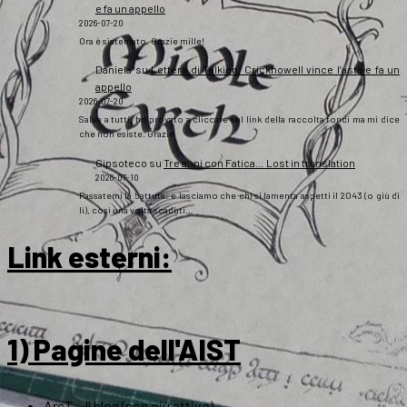
e fa un appello
2026-07-20
Ora è sistemato. Grazie mille!
Daniela
su
Lettera di Tolkien, Crickhowell vince l’asta e fa un
appello
2026-07-20
Salve a tutti, ho provato a cliccare sul link della raccolta fondi ma mi dice
che non esiste. Grazie
Gipsoteco
su
Tre anni con Fatica… Lost in translation
2026-07-10
Passatemi la battuta: e lasciamo che chi si lamenta aspetti il 2043 (o giù di
lì), così una volta scaduti…
Link esterni
:
1) Pagine dell'AIST
ArsT – Il blog (non più attivo)