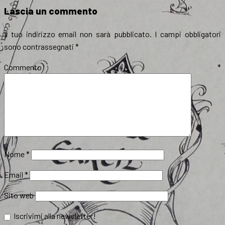
Lascia un commento
Il tuo indirizzo email non sarà pubblicato.
I campi obbligatori
sono contrassegnati
*
Commento
*
Nome
*
Email
*
Sito web
Iscrivimi alla newsletter!