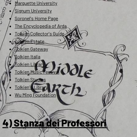
Marquette University
Signum University
Soronel's Home Page
The Encyclopedia of Arda
Tolkien Collector's Guide
Tolkien Estate
Tolkien Gateway
Tolkien Italia
Tolkien Library
Tolkien Music Festival
Tolkien Studies
Tolkien's Library
Wu Ming Foundation
4) Stanza dei Professori