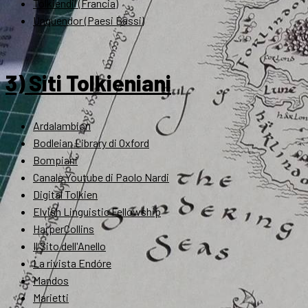
Tolkiendil (Francia)
Unquendor (Paesi Bassi)
3) Siti Tolkieniani
Ardalambion
Bodleian Library di Oxford
Bompiani
Canale Youtube di Paolo Nardi
Digital Tolkien
Elvish Linguistic Fellowship
HarperCollins
Il Sito dell'Anello
La rivista Endóre
Mandos
Marietti