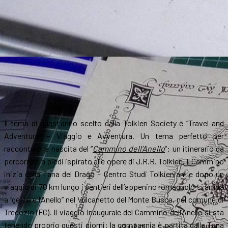
Il tema di quest’anno scelto dalla Tolkien Society è “Travel and
Adventure” – Viaggio e Avventura. Un tema perfetto per
raccontare la nascita del “
Cammino dell’Anello
“: un itinerario da
percorrere a piedi ispirato alle opere di J.R.R. Tolkien. Il Cammino
inizia dalla Tana del Drago – Centro Studi Tolkieniani e dopo un
viaggio di 70 km lungo i sentieri dell’appenino romagnolo si arriva
a “gettare l’Anello” nel Vulcanetto del Monte Busca, nel comune di
Tredozio (FC). Il viaggio inaugurale del Cammino dell’Anello si sta
tenendo proprio questi giorni: la compagnia è partita dalla Tana