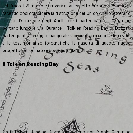
del Drago il 21 marzo e arriverà al Vulcanetto proprio il 25 marzo,
facendo così coincidere la distruzione dell’Unico Anello letterario
con la distruzione degli Anelli che i partecipanti al Cammino
portano lungo la via. Durante il Tolkien Reading Day di Dozza i
partecipanti al viaggio inaugurale racconteranno con le loro voci
e le testimonianze fotografiche la nascita di questo nuovo
progetto patrocinato e sostenuto dal’AIST.
Il Tolkien Reading Day
Ma il Tolkien Reading Day di quest’anno non è solo Cammino