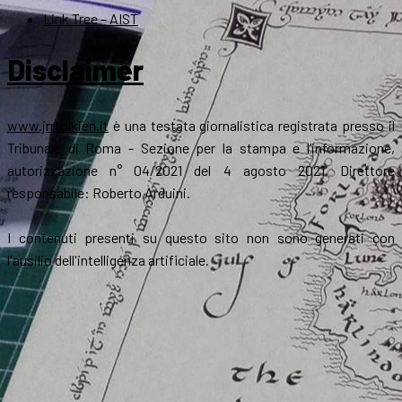
Link Tree – AIST
Disclaimer
www.jrrtolkien.it
è una testata giornalistica registrata presso il
Tribunale di Roma - Sezione per la stampa e l’informazione,
autorizzazione n° 04/2021 del 4 agosto 2021. Direttore
responsabile: Roberto Arduini.
I contenuti presenti su questo sito non sono generati con
l'ausilio dell'intelligenza artificiale.