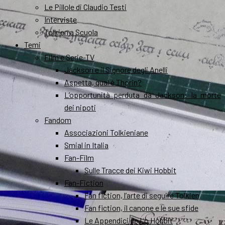
Le Pillole di Claudio Testi
Interviste
Tolkien a Scuola
Temi
Film e Serie-TV
Jackson e il Signore degli Anelli
Aspetta, qual è Thorin?
L’opportunità perduta da Jackson: la morte
dei nipoti
Fandom
Associazioni Tolkieniane
Smial in Italia
Fan-Film
Sulle Tracce dei Kiwi Hobbit
Fan-Fiction
Fan fiction, l’arte di seguire Tolkien
Fan fiction, il canone e le sue sfide
Le Appendici de Lo Hobbit