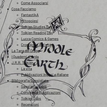
Come Associarsi
Cosa Facciamo
FantastikA
Mitopoiesi
Tolkien Studies Day
Tolkien Reading Day
Lucca Comics & Games
Cronologia Attività
La Tana del Drago
I Quaderni di Arda
J.R.R. Tolkien
La vita
Pubblicazioni Inglesi e Italiane
Bibliografia Consigliata
Saggi scaricabili
Convegni e Pubblicazioni
Tolkien Labs
Recensioni