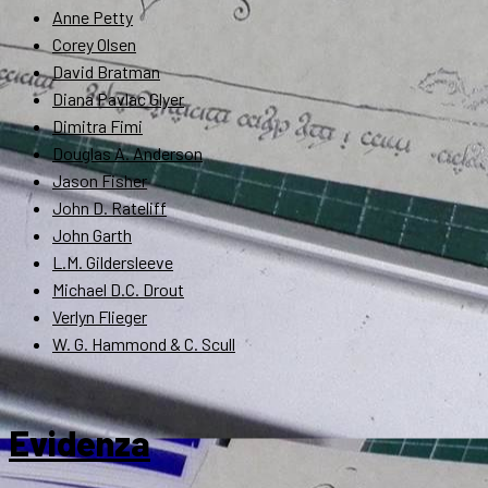
Anne Petty
Corey Olsen
David Bratman
Diana Pavlac Glyer
Dimitra Fimi
Douglas A. Anderson
Jason Fisher
John D. Rateliff
John Garth
L.M. Gildersleeve
Michael D.C. Drout
Verlyn Flieger
W. G. Hammond & C. Scull
Evidenza