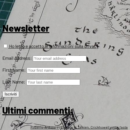
Newsletter
Ho letto e accetto le informazioni sulla privacy
Email Address:
First Name:
Last Name:
Ultimi commenti:
Roberto Arduini
su
Lettera di Tolkien, Crickhowell vince l’asta