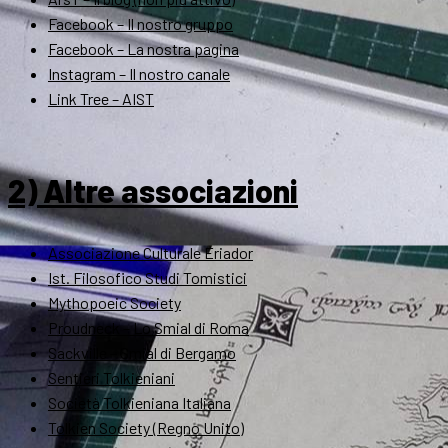
Facebook – Il nostro gruppo
Facebook – La nostra pagina
Instagram – Il nostro canale
Link Tree – AIST
2) Altre associazioni
Associazione Culturale Eriador
Ist. Filosofico Studi Tomistici
Mythopoeic Society
Proudneck – Lo Smial di Roma
Sackville – Smial di Bergamo
Sentieri Tolkieniani
Società Tolkieniana Italiana
Tolkien Society (Regno Unito)