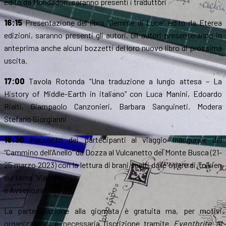
edito da Mondadori, saranno presenti i traduttori
16:15
Presentazione del libro “Gemme di Luce” edito da Eterea
edizioni, saranno presenti gli autori. Gli autori presenteranno in
anteprima anche alcuni bozzetti del loro nuovo libro di prossima
uscita.
17:00
Tavola Rotonda “Una traduzione a lungo attesa – La
History of Middle-Earth in italiano” con Luca Manini, Edoardo
Rialti, Giampaolo Canzonieri, Barbara Sanguineti. Modera
Stefano Giorgianni
18:30
Racconto dei partecipanti al viaggio inaugurale del
“Cammino dell’Anello” da Dozza al Vulcanetto del Monte Busca (21-
25 marzo 2023) con la lettura di brani scelti dalle opere di Tolkien
sul tema “Viaggio
e Avventura”
La partecipazione alla giornata è gratuita ma, per motivi
organizzativi, è necessaria l’iscrizione tramite
Eventbrite al