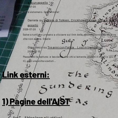
e fa un appello
2026-07-20
Ora è sistemato. Grazie mille!
Daniela
su
Lettera di Tolkien, Crickhowell vince l’asta e fa un
appello
2026-07-20
Salve a tutti, ho provato a cliccare sul link della raccolta fondi ma mi dice
che non esiste. Grazie
Gipsoteco
su
Tre anni con Fatica… Lost in translation
2026-07-10
Passatemi la battuta: e lasciamo che chi si lamenta aspetti il 2043 (o giù di
lì), così una volta scaduti…
Link esterni
:
1) Pagine dell'AIST
ArsT – Il blog (non più attivo)