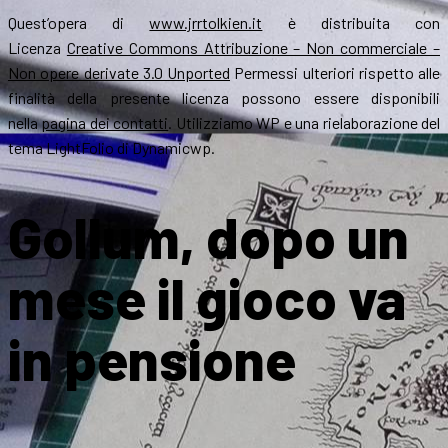
Quest’opera di
www.jrrtolkien.it
è distribuita con
Licenza
Creative Commons Attribuzione – Non commerciale –
Non opere derivate 3.0 Unported
Permessi ulteriori rispetto alle
finalità della presente licenza possono essere disponibili
nella
pagina dei contatti
. Utilizziamo WP e una rielaborazione del
tema LightFolio di Dynamicwp.
Gollum, dopo un
mese il gioco va
in pensione