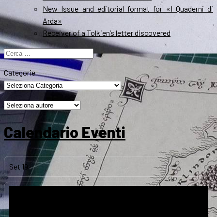
New Issue and editorial format for «I Quaderni di
Arda»
Receiver of a Tolkien’s letter discovered
Ricerca
per:
Categorie
Calendario Eventi
Set
19