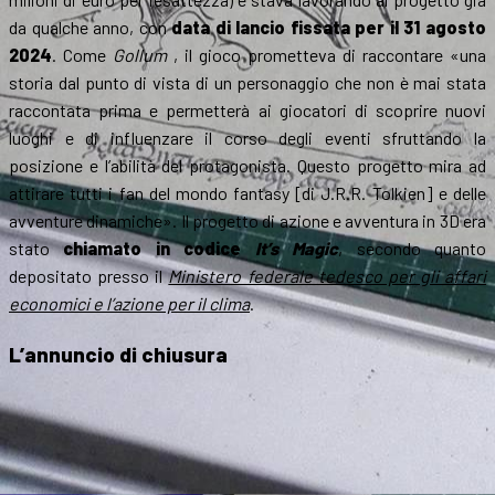
da qualche anno, con
data di lancio fissata per il 31 agosto
2024
. Come
Gollum
, il gioco prometteva di raccontare «una
storia dal punto di vista di un personaggio che non è mai stata
raccontata prima e permetterà ai giocatori di scoprire nuovi
luoghi e di influenzare il corso degli eventi sfruttando la
posizione e l’abilità del protagonista. Questo progetto mira ad
attirare tutti i fan del mondo fantasy [di J.R.R. Tolkien] e delle
avventure dinamiche». Il progetto di azione e avventura in 3D era
stato
chiamato in codice
It’s Magic
, secondo quanto
depositato presso il
Ministero federale tedesco per gli affari
economici e l’azione per il clima
.
L’annuncio di chiusura