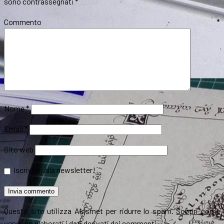
sono contrassegnati
*
Commento
*
Nome
*
Email
*
Sito web
Iscrivimi alla newsletter!
Questo sito utilizza Akismet per ridurre lo spam.
Scopri come
vengono elaborati i dati derivati dai commenti
.