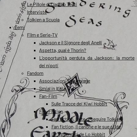
Le Pillole di Claudio Testi
Interviste
Tolkien a Scuola
Temi
Film e Serie-TV
Jackson e il Signore degli Anelli
Aspetta, qual è Thorin?
L’opportunità perduta da Jackson: la morte
dei nipoti
Fandom
Associazioni Tolkieniane
Smial in Italia
Fan-Film
Sulle Tracce dei Kiwi Hobbit
Fan-Fiction
Fan fiction, l’arte di seguire Tolkien
Fan fiction, il canone e le sue sfide
Le Appendici de Lo Hobbit