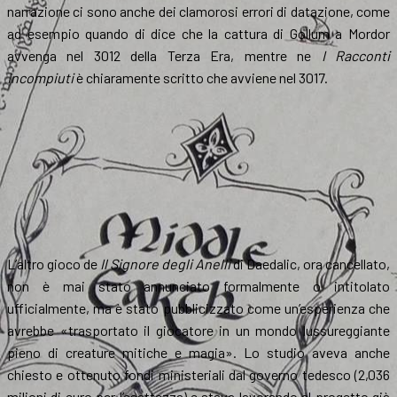
narrazione ci sono anche dei clamorosi errori di datazione, come
ad esempio quando di dice che la cattura di Gollum a Mordor
avvenga nel 3012 della Terza Era, mentre ne
I Racconti
Incompiuti
è chiaramente scritto che avviene nel 3017.
L’altro gioco de
Il Signore degli Anelli
di Daedalic, ora cancellato,
non è mai stato annunciato formalmente o intitolato
ufficialmente, ma è stato pubblicizzato come un’esperienza che
avrebbe «trasportato il giocatore in un mondo lussureggiante
pieno di creature mitiche e magia». Lo studio aveva anche
chiesto e ottenuto fondi ministeriali dal governo tedesco (2,036
milioni di euro per l’esattezza) e stava lavorando al progetto già