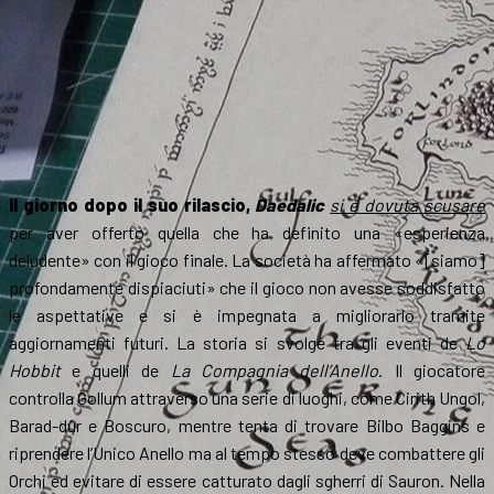
Il giorno dopo il suo rilascio,
Daedalic
si è dovuta scusare
per aver offerto quella che ha definito una «esperienza
deludente» con il gioco finale. La società ha affermato «[siamo]
profondamente dispiaciuti» che il gioco non avesse soddisfatto
le aspettative e si è impegnata a migliorarlo tramite
aggiornamenti futuri. La storia si svolge tra gli eventi de
Lo
Hobbit
e quelli de
La Compagnia dell’Anello
. Il giocatore
controlla Gollum attraverso una serie di luoghi, come Cirith Ungol,
Barad-dûr e Boscuro, mentre tenta di trovare Bilbo Baggins e
riprendere l’Unico Anello ma al tempo stesso deve combattere gli
Orchi ed evitare di essere catturato dagli sgherri di Sauron. Nella