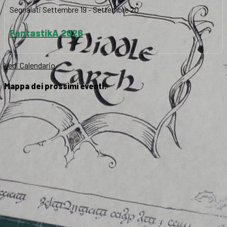
Segnalati
Settembre 19
-
Settembre 20
FantastikA 2026
Vedi Calendario
Mappa dei prossimi eventi: