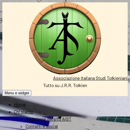
Vai
al
contenuto
Associazione Italiana Studi Tolkieniani
Tutto su J.R.R. Tolkien
Menu e widget
Home
Chi siamo
Redazione del sito AIST
Contatti e Social