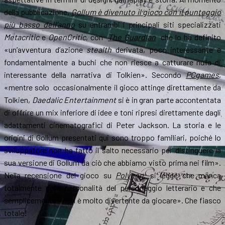
della pubblicazione,
Gollum è divenuto il gioco con il punteggio
più basso dell’anno
su entrambi i principali siti specializzati
Metacritic
e
OpenCritic
, con
The Guardian
che lo ha definito
«un’avventura d’azione
stealth
derivata, poco interessante e
fondamentalmente a buchi che non riesce a catturare nulla di
interessante della narrativa di Tolkien». Secondo
PCgames
,
«mentre solo occasionalmente il gioco attinge direttamente da
Tolkien,
Daedalic Entertainment
si è in gran parte accontentata
di offrire un mix inferiore di idee e toni ripresi direttamente dagli
adattamenti cinematografici di Peter Jackson. La storia e le
origini di Gollum presentati qui sono troppo familiari, poiché lo
sviluppatore non ha fatto il salto necessario per distinguere la
sua versione di Gollum da ciò che abbiamo visto prima nei film».
Nella recensione del gioco su
Polygon
, si legge che manca
totalmente della personalità del personaggio letterario e che
semplicemente «non è molto divertente da giocare». Che fiasco
totale!