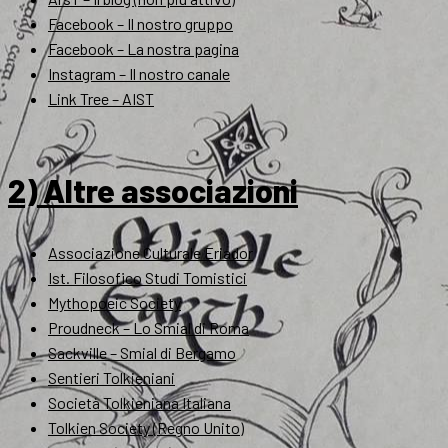
Facebook – Il nostro gruppo
Facebook – La nostra pagina
Instagram – Il nostro canale
Link Tree – AIST
2) Altre associazioni
Associazione Culturale Eriador
Ist. Filosofico Studi Tomistici
Mythopoeic Society
Proudneck – Lo Smial di Roma
Sackville – Smial di Bergamo
Sentieri Tolkieniani
Società Tolkieniana Italiana
Tolkien Society (Regno Unito)