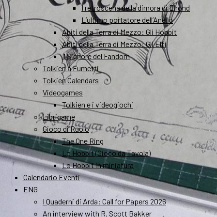
I retroscena della dimora di Elrond
L’ultimo portatore dell’Anello
Abiti della Terra di Mezzo: Gli Hobbit
Abiti della Terra di Mezzo: Gli Elfi
Il Signore del Fandom
Tolkien a Fumetti
Tolkien Calendars
Videogames
Tolkien e i videogiochi
Librigame
Gioco di Ruolo
The One Ring
Lo Hobbit (Gioco da Tavola)
Lo Hobbit in miniatura
Calendario Eventi
ENG
I Quaderni di Arda: Call for Papers 2026
An interview with R. Scott Bakker