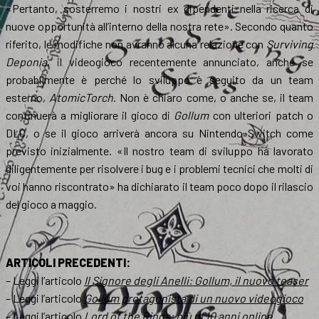
«Pertanto, sosterremo i nostri ex dipendenti nella ricerca di
nuove opportunità all’interno della nostra rete». Secondo quanto
riferito, le modifiche non avranno alcuna relazione con
Surviving
Deponia
, il videogioco recentemente annunciato, anche se
probabilmente è perché lo sviluppo è seguito da un team
esterno,
AtomicTorch
. Non è chiaro come, o anche se, il team
continuerà a migliorare il gioco di
Gollum
con ulteriori patch o
DLC, o se il gioco arriverà ancora su Nintendo Switch come
previsto inizialmente. «Il nostro team di sviluppo ha lavorato
diligentemente per risolvere i bug e i problemi tecnici che molti di
voi hanno riscontrato» ha dichiarato il team poco dopo il rilascio
del gioco a maggio.
ARTICOLI PRECEDENTI:
– Leggi l’articolo
Il Signore degli Anelli: Gollum, il nuovo teaser
– Leggi l’articolo
Gollum protagonista di un nuovo videogioco
– Leggi l’articolo
Lord of the Rings
: più di 10 anni online