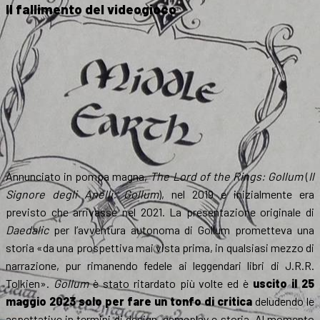
Il fallimento del videogioco
Annunciato in pompa magna,
The Lord of the Rings: Gollum
(
Il
Signore degli Anelli: Gollum
), nel 2019 e inizialmente era
previsto che arrivasse nel 2021. La presentazione originale di
Daedalic
per l’avventura autonoma di Gollum prometteva una
storia «da una prospettiva mai vista prima, in qualsiasi mezzo di
narrazione, pur rimanendo fedele ai leggendari libri di J.R.R.
Tolkien».
Gollum
è stato ritardato più volte ed è
uscito il 25
maggio 2023 solo per fare un tonfo di critica
deludendo le
aspettative in termini di design, gameplay e storia. Al momento