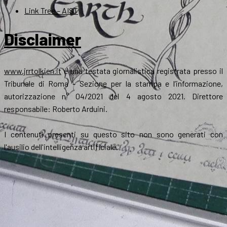
Link Tree – AIST
Disclaimer
www.jrrtolkien.it
è una testata giornalistica registrata presso il
Tribunale di Roma - Sezione per la stampa e l’informazione,
autorizzazione n° 04/2021 del 4 agosto 2021. Direttore
responsabile: Roberto Arduini.
I contenuti presenti su questo sito non sono generati con
l'ausilio dell'intelligenza artificiale.