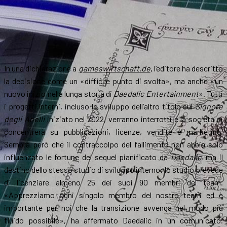
In una dichiarazione a
gameswirtschaft.de
, l’editore ha descritto
la decisione come un «difficile punto di svolta», ma anche «un
nuovo inizio nella lunga storia di
Daedalic Entertainment
». Tutti
i progetti interni, incluso lo sviluppo dell’altro titolo sul
Signore
degli Anelli
iniziato nel 2022, verranno interrotti e la società si
concentrerà su pubblicazioni, licenze, vendite e marketing.
Sembra però che il contraccolpo del fallimento non abbia solo
influenzato le fortune del sequel pianificato da
Daedalic
, ma il
destino dello stesso studio di sviluppo interno: lo studio prevede
di licenziare almeno 25 dei suoi 90 membri del team.
«Apprezziamo ogni singolo membro del nostro team ed è
importante per noi che la transizione avvenga nel modo più
fluido possibile», ha affermato Daedalic in un comunicato.