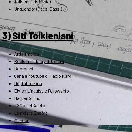
Tolkiendil (Francia)
Unquendor (Paesi Bassi)
3) Siti Tolkieniani
Ardalambion
Bodleian Library di Oxford
Bompiani
Canale Youtube di Paolo Nardi
Digital Tolkien
Elvish Linguistic Fellowship
HarperCollins
Il Sito dell'Anello
La rivista Endóre
Mandos
Marietti