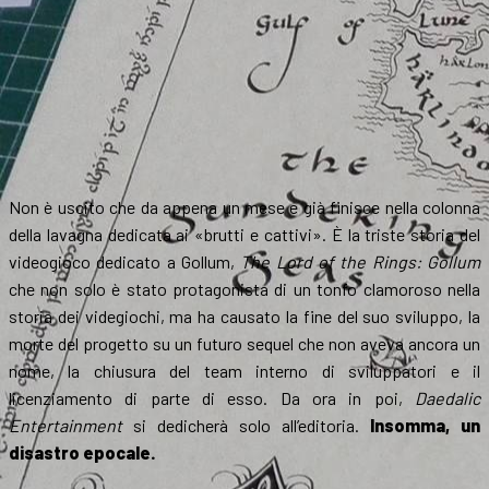
Non è uscito che da appena un mese e già finisce nella colonna
della lavagna dedicata ai «brutti e cattivi». È la triste storia del
videogioco dedicato a Gollum,
The Lord of the Rings: Gollum
che non solo è stato protagonista di un tonfo clamoroso nella
storia dei videgiochi, ma ha causato la fine del suo sviluppo, la
morte del progetto su un futuro sequel che non aveva ancora un
nome, la chiusura del team interno di sviluppatori e il
licenziamento di parte di esso. Da ora in poi,
Daedalic
Entertainment
si dedicherà solo all’editoria.
Insomma, un
disastro epocale.