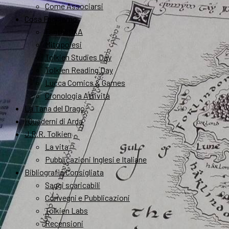
Come Associarsi
Cosa Facciamo
FantastikA
Mitopoiesi
Tolkien Studies Day
Tolkien Reading Day
Lucca Comics & Games
Cronologia Attività
La Tana del Drago
I Quaderni di Arda
J.R.R. Tolkien
La vita
Pubblicazioni Inglesi e Italiane
Bibliografia Consigliata
Saggi scaricabili
Convegni e Pubblicazioni
Tolkien Labs
Recensioni