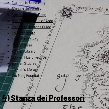
Marquette University
Signum University
Soronel's Home Page
The Encyclopedia of Arda
Tolkien Collector's Guide
Tolkien Estate
Tolkien Gateway
Tolkien Italia
Tolkien Library
Tolkien Music Festival
Tolkien Studies
Tolkien's Library
Wu Ming Foundation
4) Stanza dei Professori