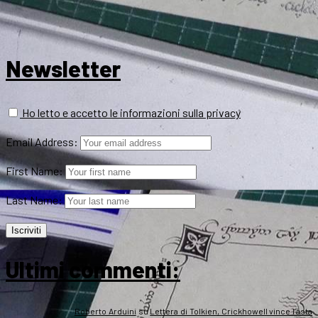
Newsletter
Ho letto e accetto le informazioni sulla privacy
Email Address:
First Name:
Last Name:
Ultimi commenti:
Roberto Arduini
su
Lettera di Tolkien, Crickhowell vince l’asta