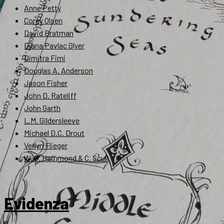
Anne Petty
Corey Olsen
David Bratman
Diana Pavlac Glyer
Dimitra Fimi
Douglas A. Anderson
Jason Fisher
John D. Rateliff
John Garth
L.M. Gildersleeve
Michael D.C. Drout
Verlyn Flieger
W. G. Hammond & C. Scull
Evidenza