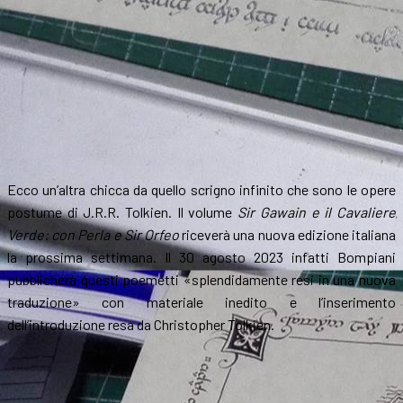
Ecco un’altra chicca da quello scrigno infinito che sono le opere
postume di J.R.R. Tolkien. Il volume
Sir Gawain e il Cavaliere
Verde: con Perla e Sir Orfeo
riceverà una nuova edizione italiana
la prossima settimana. Il 30 agosto 2023 infatti Bompiani
pubblicherà questi poemetti «splendidamente resi in una nuova
traduzione» con materiale inedito e l’inserimento
dell’introduzione resa da Christopher Tolkien.