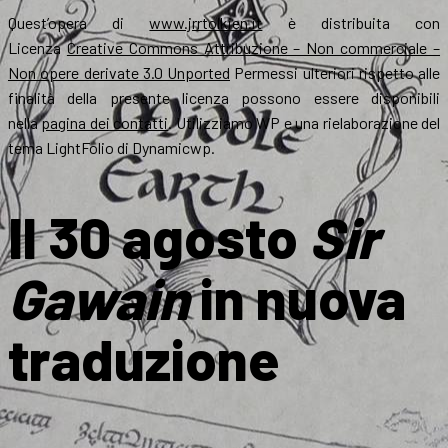
Quest’opera di
www.jrrtolkien.it
è distribuita con
Licenza
Creative Commons Attribuzione – Non commerciale –
Non opere derivate 3.0 Unported
Permessi ulteriori rispetto alle
finalità della presente licenza possono essere disponibili
nella
pagina dei contatti
. Utilizziamo WP e una rielaborazione del
tema LightFolio di Dynamicwp.
Il 30 agosto
Sir
Gawain
in nuova
traduzione