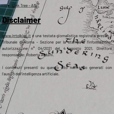
Link Tree – AIST
Disclaimer
www.jrrtolkien.it
è una testata giornalistica registrata presso il
Tribunale di Roma - Sezione per la stampa e l’informazione,
autorizzazione n° 04/2021 del 4 agosto 2021. Direttore
responsabile: Roberto Arduini.
I contenuti presenti su questo sito non sono generati con
l'ausilio dell'intelligenza artificiale.