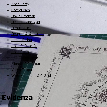
Anne Petty
Corey Olsen
David Bratman
Diana Pavlac Glyer
Dimitra Fimi
Douglas A. Anderson
Jason Fisher
John D. Rateliff
John Garth
L.M. Gildersleeve
Michael D.C. Drout
Verlyn Flieger
W. G. Hammond & C. Scull
Evidenza