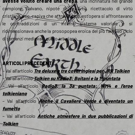
avesse voluto creare una crepa
, una incrinatura nel grande
campione Galvano, nipote di re Artù, ricettacolo di virtù
cristiane, ecc. capiva che attraverso quest’opera si affrontavano
le contraddizioni di un interno sistema valoriale e si
ridimensionava anche la prosopopea eroica del più famoso ciclo
di romanzi medievali, quello arturiano.
ARTICOLI PRECEDENTI
– Vai all’articolo
Tre deluxe e tre cover inglesi per JRR Tolkien
– Vai all’articolo
Tolkien su Radio3: Boitani e la 1ª puntata
– Vai all’articolo
Radio3, la 3a puntata: WM4 e l’eroe
tolkieniano
– Vai all’articolo
Anche il Cavaliere Verde è diventato un
fumetto
– Vai all’articolo
Antiche atmosfere in due pubblicazioni di
Tolkien