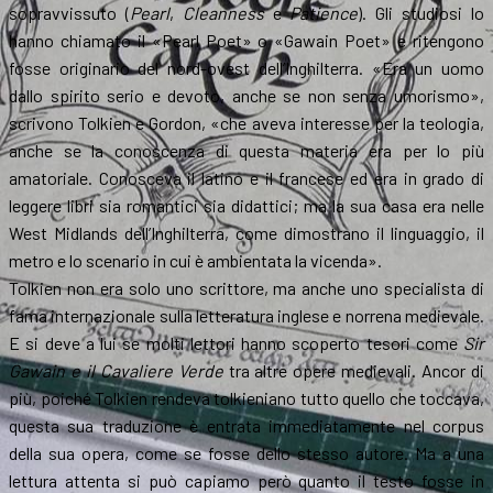
sopravvissuto (
Pearl
,
Cleanness
e
Patience
). Gli studiosi lo
hanno chiamato il «Pearl Poet» o «Gawain Poet» e ritengono
fosse originario del nord-ovest dell’Inghilterra. «Era un uomo
dallo spirito serio e devoto, anche se non senza umorismo»,
scrivono Tolkien e Gordon, «che aveva interesse per la teologia,
anche se la conoscenza di questa materia era per lo più
amatoriale. Conosceva il latino e il francese ed era in grado di
leggere libri sia romantici sia didattici; ma la sua casa era nelle
West Midlands dell’Inghilterra, come dimostrano il linguaggio, il
metro e lo scenario in cui è ambientata la vicenda».
Tolkien non era solo uno scrittore, ma anche uno specialista di
fama internazionale sulla letteratura inglese e norrena medievale.
E si deve a lui se molti lettori hanno scoperto tesori come
Sir
Gawain e il Cavaliere Verde
tra altre opere medievali. Ancor di
più, poiché Tolkien rendeva tolkieniano tutto quello che toccava,
questa sua traduzione è entrata immediatamente nel corpus
della sua opera, come se fosse dello stesso autore. Ma a una
lettura attenta si può capiamo però quanto il testo fosse in