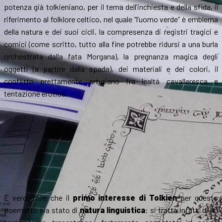
potenza già tolkieniano, per il tema dell’inchiesta e della sfida, il
riferimento al folklore celtico, nel quale “l’uomo verde” è emblema
della natura e dei suoi cicli, la compresenza di registri tragici e
comici (come scritto, tutto alla fine potrebbe ridursi a una burla
orchestrata dalla fata Morgana), la pregnanza magica degli
oggetti (a partire dalla spada), dei materiali e dei colori, il
conflitto prettamente arturiano fra lealtà cavalleresca e
tentazione erotica.
È verosimile che il
primo interesse di Tolkien
per questo
poemetto sia stato di
natura linguistica
: si tratta infatti di un