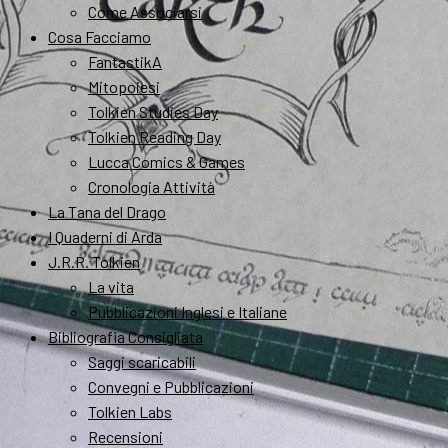
Come Associarsi
Cosa Facciamo
FantastikA
Mitopoiesi
Tolkien Studies Day
Tolkien Reading Day
Lucca Comics & Games
Cronologia Attività
La Tana del Drago
I Quaderni di Arda
J.R.R. Tolkien
La vita
Pubblicazioni Inglesi e Italiane
Bibliografia Consigliata
Saggi scaricabili
Convegni e Pubblicazioni
Tolkien Labs
Recensioni