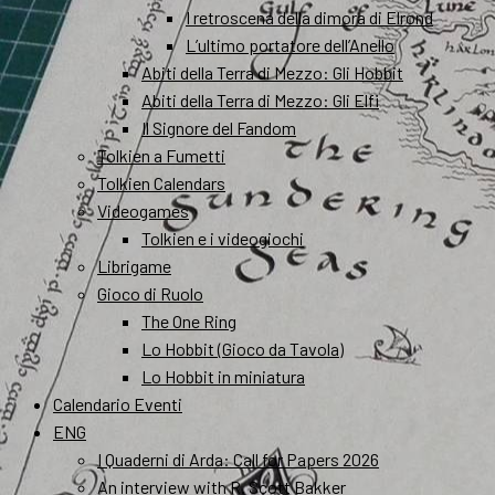
I retroscena della dimora di Elrond
L’ultimo portatore dell’Anello
Abiti della Terra di Mezzo: Gli Hobbit
Abiti della Terra di Mezzo: Gli Elfi
Il Signore del Fandom
Tolkien a Fumetti
Tolkien Calendars
Videogames
Tolkien e i videogiochi
Librigame
Gioco di Ruolo
The One Ring
Lo Hobbit (Gioco da Tavola)
Lo Hobbit in miniatura
Calendario Eventi
ENG
I Quaderni di Arda: Call for Papers 2026
An interview with R. Scott Bakker