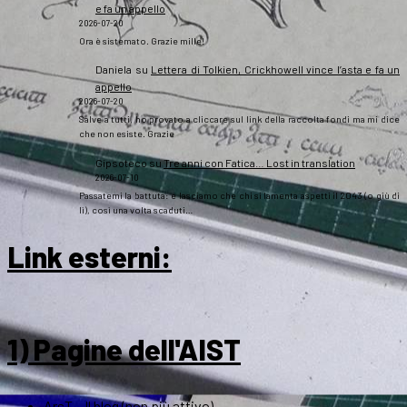
e fa un appello
2026-07-20
Ora è sistemato. Grazie mille!
Daniela
su
Lettera di Tolkien, Crickhowell vince l’asta e fa un
appello
2026-07-20
Salve a tutti, ho provato a cliccare sul link della raccolta fondi ma mi dice
che non esiste. Grazie
Gipsoteco
su
Tre anni con Fatica… Lost in translation
2026-07-10
Passatemi la battuta: e lasciamo che chi si lamenta aspetti il 2043 (o giù di
lì), così una volta scaduti…
Link esterni
:
1) Pagine dell'AIST
ArsT – Il blog (non più attivo)