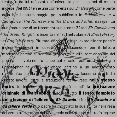
testo fu da lui utilizzato all’università per le lezioni di medio
inglese. Nel 1953 tenne una conferenza sul
Sir Gawain
come parte
della Ker Lecture, saggio poi pubblicato in
Il Medioevo e il
fantastico
(
The Monster and the Critics and other essays
). La
sua traduzione di un frammento (la stanza 32) del
Sir Gawain and
the Green Knight
, fu inserita nel 1961 nel volume
A Short History
of English Poetry
. Più tardi ancora, Tolkien lavorò alle tre poesie
inglesi medievali in questione, traducendole per il lettore
moderno, perché si sentiva molto simile all’autore anonimo del
poema. Il volume fu pubblicato solo postumo dal figlio
Christopher nel 1975. Collaborò perfino a un adattamento
radiofonico per la BBC. L’attuale volume riassume ora tutto
questo lavoro: oltre la traduzione, da lui reso
nello stesso
metro
in inglese moderno, ci sarà quindi
la prefazione
originale di Christopher
e soprattutto
il testo completo
della lezione di Tolkien su
Sir Gawain
. «Nel
Sir Gawain e il
Cavaliere Verde
mio padre ha mostrato la sua abilità nella resa
del verso allitterativo del XIV secolo nello stesso metro in inglese