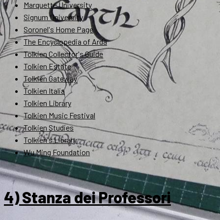
Marquette University
Signum University
Soronel's Home Page
The Encyclopedia of Arda
Tolkien Collector's Guide
Tolkien Estate
Tolkien Gateway
Tolkien Italia
Tolkien Library
Tolkien Music Festival
Tolkien Studies
Tolkien's Library
Wu Ming Foundation
4) Stanza dei Professori