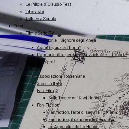
Le Pillole di Claudio Testi
Interviste
Tolkien a Scuola
Temi
Film e Serie-TV
Jackson e il Signore degli Anelli
Aspetta, qual è Thorin?
L’opportunità perduta da Jackson: la morte
dei nipoti
Fandom
Associazioni Tolkieniane
Smial in Italia
Fan-Film
Sulle Tracce dei Kiwi Hobbit
Fan-Fiction
Fan fiction, l’arte di seguire Tolkien
Fan fiction, il canone e le sue sfide
Le Appendici de Lo Hobbit