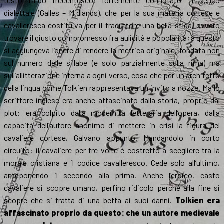
testo tardo trecentesco, fortemente connotato in senso
dialettale (Galles – Midlands), che per la sua materia cortese e
cavalleresca costituiva per il traduttore una bella sfida, ovvero
trovare il giusto compromesso fra aulicità e popolarità; a questo
si aggiungeva l’onere di rendere la metrica originale, fondata non
sul numero delle sillabe (e solo parzialmente sulla rima) ma
sull’allitterazione interna a ogni verso, cosa che per un architetto
della lingua come Tolkien rappresentava un invito a nozze. Ma lo
scrittore inglese era anche affascinato dalla storia, proprio dal
plot: era colpito dalla modernità letteraria dell’opera, dalla
capacità dell’autore anonimo di mettere in crisi la figura del
cavaliere cortese, Galvano appunto. Mandandolo in corto
circuito: il cavaliere per tre volte è costretto a scegliere tra la
morale cristiana e il codice cavalleresco. Cede solo all’ultimo,
anteponendo il secondo alla prima. Anche l’eroico, casto
cavaliere si scopre umano, perfino ridicolo perché alla fine si
scopre che si tratta di una beffa ai suoi danni.
Tolkien era
affascinato proprio da questo: che un autore medievale