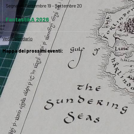
Segnalati
Settembre 19
-
Settembre 20
FantastikA 2026
Vedi Calendario
Mappa dei prossimi eventi: