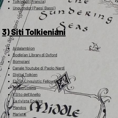
Tolkiendil (Francia)
Unquendor (Paesi Bassi)
3) Siti Tolkieniani
Ardalambion
Bodleian Library di Oxford
Bompiani
Canale Youtube di Paolo Nardi
Digital Tolkien
Elvish Linguistic Fellowship
HarperCollins
Il Sito dell'Anello
La rivista Endóre
Mandos
Marietti