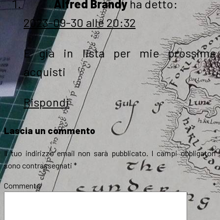
Alfred Brandy
ha detto:
2023-09-30 alle 20:32
È già in lista per mie prossime
acquisti
Rispondi
Lascia un commento
Il tuo indirizzo email non sarà pubblicato.
I campi obbligatori
sono contrassegnati
*
Commento
*