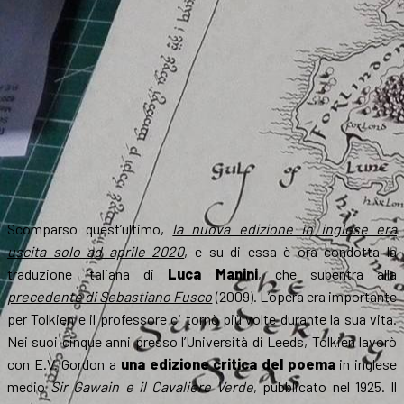
Scomparso quest’ultimo,
la nuova edizione in inglese era
uscita solo ad aprile 2020
, e su di essa è ora condotta la
traduzione italiana di
Luca Manini
, che subentra alla
precedente di Sebastiano Fusco
(2009). L’opera era importante
per Tolkien e il professore ci tornò più volte durante la sua vita.
Nei suoi cinque anni presso l’Università di Leeds, Tolkien lavorò
con E.V. Gordon a
una edizione critica del poema
in inglese
medio
Sir Gawain e il Cavaliere Verde
, pubblicato nel 1925. Il