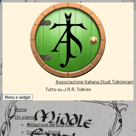
Vai
al
contenuto
Associazione Italiana Studi Tolkieniani
Tutto su J.R.R. Tolkien
Menu e widget
Home
Chi siamo
Redazione del sito AIST
Contatti e Social