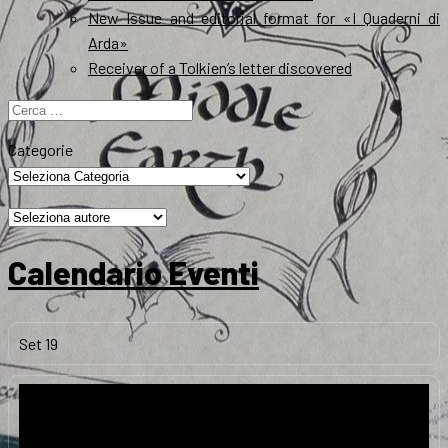
New Issue and editorial format for «I Quaderni di
Arda»
Receiver of a Tolkien’s letter discovered
Ricerca
per:
Categorie
Calendario Eventi
Set
19