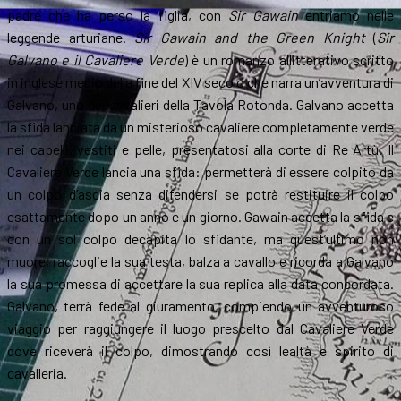
padre che ha perso la figlia, con
Sir Gawain
entriamo nelle
leggende arturiane.
Sir Gawain and the Green Knight
(
Sir
Galvano e il Cavaliere Verde
) è un romanzo allitterativo scritto
in inglese medio della fine del XIV secolo che narra un’avventura di
Galvano, uno dei cavalieri della Tavola Rotonda. Galvano accetta
la sfida lanciata da un misterioso cavaliere completamente verde
nei capelli, vestiti e pelle, presentatosi alla corte di Re Artù. Il
Cavaliere Verde lancia una sfida: permetterà di essere colpito da
un colpo d’ascia senza difendersi se potrà restituire il colpo
esattamente dopo un anno e un giorno. Gawain accetta la sfida e
con un sol colpo decapita lo sfidante, ma quest’ultimo non
muore, raccoglie la sua testa, balza a cavallo e ricorda a Galvano
la sua promessa di accettare la sua replica alla data concordata.
Galvano, terrà fede al giuramento, compiendo un avventuroso
viaggio per raggiungere il luogo prescelto dal Cavaliere Verde
dove riceverà il colpo, dimostrando così lealtà e spirito di
cavalleria.