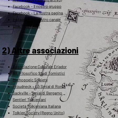
Facebook – Il nostro gruppo
Facebook – La nostra pagina
Instagram – Il nostro canale
Link Tree – AIST
2) Altre associazioni
Associazione Culturale Eriador
Ist. Filosofico Studi Tomistici
Mythopoeic Society
Proudneck – Lo Smial di Roma
Sackville – Smial di Bergamo
Sentieri Tolkieniani
Società Tolkieniana Italiana
Tolkien Society (Regno Unito)