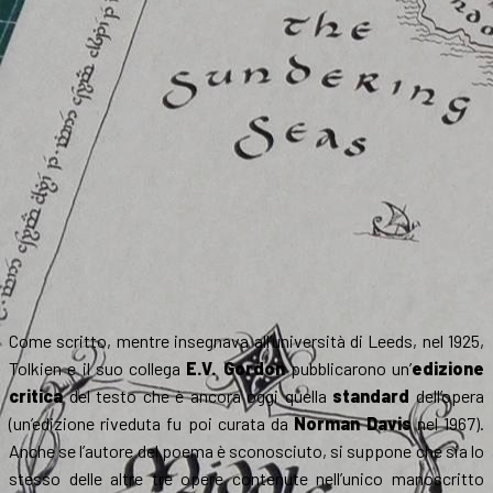
Come scritto, mentre insegnava all’università di Leeds, nel 1925,
Tolkien e il suo collega
E.V. Gordon
pubblicarono un’
edizione
critica
del testo che è ancora oggi quella
standard
dell’opera
(un’edizione riveduta fu poi curata da
Norman Davis
nel 1967).
Anche se l’autore del poema è sconosciuto, si suppone che sia lo
stesso delle altre tre opere contenute nell’unico manoscritto