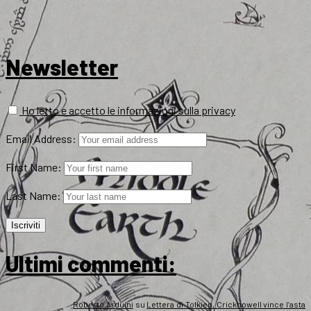
Newsletter
Ho letto e accetto le informazioni sulla privacy
Email Address:
First Name:
Last Name:
Ultimi commenti:
Roberto Arduini
su
Lettera di Tolkien, Crickhowell vince l’asta