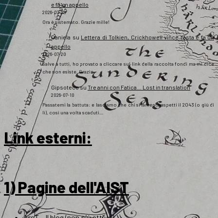
e fa un appello
2026-07-20
Ora è sistemato. Grazie mille!
Daniela
su
Lettera di Tolkien, Crickhowell vince l’asta e fa un
appello
2026-07-20
Salve a tutti, ho provato a cliccare sul link della raccolta fondi ma mi dice
che non esiste. Grazie
Gipsoteco
su
Tre anni con Fatica… Lost in translation
2026-07-10
Passatemi la battuta: e lasciamo che chi si lamenta aspetti il 2043 (o giù di
lì), così una volta scaduti…
Link esterni
:
1) Pagine dell'AIST
ArsT – Il blog (non più attivo)