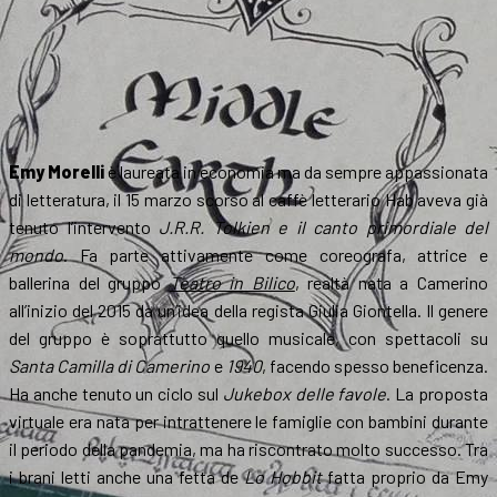
Emy Morelli
è laureata in economia ma da sempre appassionata
di letteratura, il 15 marzo scorso al caffè letterario Hab aveva già
tenuto l’intervento
J.R.R. Tolkien e il canto primordiale del
mondo
. Fa parte attivamente come coreografa, attrice e
ballerina del gruppo
Teatro in Bilico
, realtà nata a Camerino
all’inizio del 2015 da un’idea della regista Giulia Giontella. Il genere
del gruppo è soprattutto quello musicale, con spettacoli su
Santa
Camilla di Camerino
e
1940
, facendo spesso beneficenza.
Ha anche tenuto un ciclo sul
Jukebox delle favole
. La proposta
virtuale era nata per intrattenere le famiglie con bambini durante
il periodo della pandemia, ma ha riscontrato molto successo. Tra
i brani letti anche una fetta de
Lo Hobbit
fatta proprio da Emy