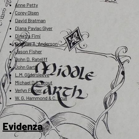
Anne Petty
Corey Olsen
David Bratman
Diana Pavlac Glyer
Dimitra Fimi
Douglas A. Anderson
Jason Fisher
John D. Rateliff
John Garth
L.M. Gildersleeve
Michael D.C. Drout
Verlyn Flieger
W. G. Hammond & C. Scull
Evidenza