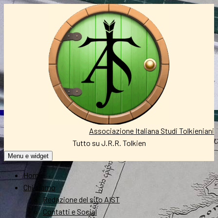
Vai
al
contenuto
Associazione Italiana Studi Tolkieniani
Tutto su J.R.R. Tolkien
Menu e widget
Home
Chi siamo
Redazione del sito AIST
Contatti e Social