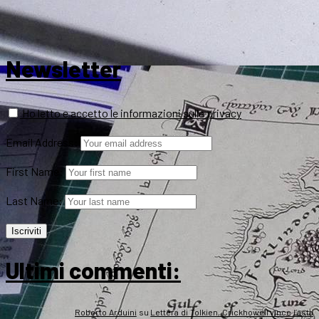
Newsletter
Ho letto e accetto le informazioni sulla privacy
Email Address:
First Name:
Last Name:
Ultimi commenti:
Roberto Arduini
su
Lettera di Tolkien, Crickhowell vince l’asta