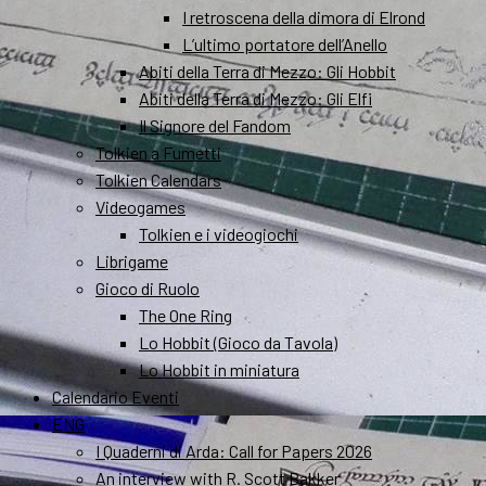
I retroscena della dimora di Elrond
L’ultimo portatore dell’Anello
Abiti della Terra di Mezzo: Gli Hobbit
Abiti della Terra di Mezzo: Gli Elfi
Il Signore del Fandom
Tolkien a Fumetti
Tolkien Calendars
Videogames
Tolkien e i videogiochi
Librigame
Gioco di Ruolo
The One Ring
Lo Hobbit (Gioco da Tavola)
Lo Hobbit in miniatura
Calendario Eventi
ENG
I Quaderni di Arda: Call for Papers 2026
An interview with R. Scott Bakker