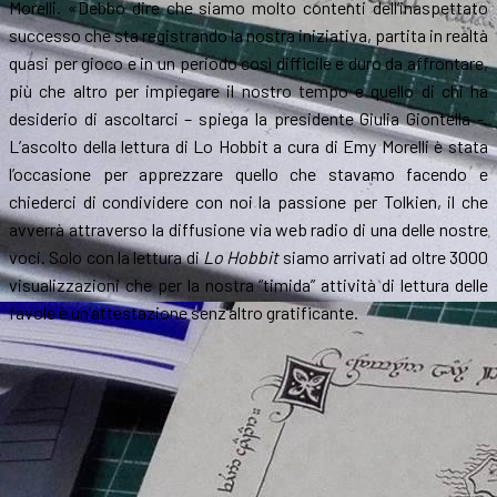
Morelli. «Debbo dire che siamo molto contenti dell’inaspettato
successo che sta registrando la nostra iniziativa, partita in realtà
quasi per gioco e in un periodo così difficile e duro da affrontare,
più che altro per impiegare il nostro tempo e quello di chi ha
desiderio di ascoltarci – spiega la presidente Giulia Giontella -.
L’ascolto della lettura di Lo Hobbit a cura di Emy Morelli è stata
l’occasione per apprezzare quello che stavamo facendo e
chiederci di condividere con noi la passione per Tolkien, il che
avverrà attraverso la diffusione via web radio di una delle nostre
voci. Solo con la lettura di
Lo Hobbit
siamo arrivati ad oltre 3000
visualizzazioni che per la nostra “timida” attività di lettura delle
favole è un’attestazione senz’altro gratificante.