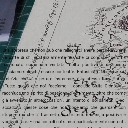
Una sorpresa che non può che rallegrarci anche perché avviene
da parte di chi sostanzialmente neanche ci conosce, però ha
funzionato come una ventata molto positiva e di questo
possiamo solo che essere contenti». Entusiasta del segnale di
amicizia che si è potuto instaurare, è la stessa Emy Morelli.
«Tutto quello che noi facciamo – conclude Giulia Giontella –
racchiude uno spirito di passione, divertimento, oltre che come
già avvenuto in altre occasioni, un intento di solidarietà. E poi
accadono queste cose che non possiamo che guardare con
stupore ma che ci trasmettono un’ulteriore energia positiva e
voglia di fare. E una cosa di cui siamo particolarmente contenti,