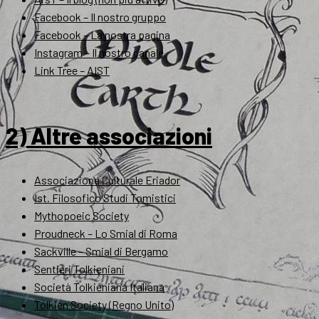
Facebook – Il nostro gruppo
Facebook – La nostra pagina
Instagram – Il nostro canale
Link Tree – AIST
2) Altre associazioni
Associazione Culturale Eriador
Ist. Filosofico Studi Tomistici
Mythopoeic Society
Proudneck – Lo Smial di Roma
Sackville – Smial di Bergamo
Sentieri Tolkieniani
Società Tolkieniana Italiana
Tolkien Society (Regno Unito)