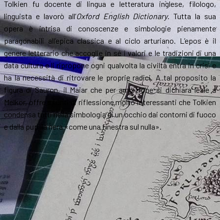
Tolkien fu docente di lingua e letteratura inglese, filologo,
linguista e lavorò all’
Oxford English Dictionary
. Tutta la sua
opera è intrisa di conoscenze e simbologie pienamente
paragonabili all’epica classica e al ciclo arturiano. L’epos è il
genere letterario che accoglie in sé i valori e le tradizioni di una
data cultura e li ripropone ogni qualvolta la civiltà entra in crisi e
ha la necessità di ritrovare le proprie radici. A tal proposito la
figura di Sauron, il Maiar che per ambizione si dichiara leale a
Melkor, offre spunti di riflessione molto interessanti che Tolkien
condensa tutti nella simbologia di un occhio dai contorni di fuoco
e dalla pupilla nera «come una finestra sul nulla».