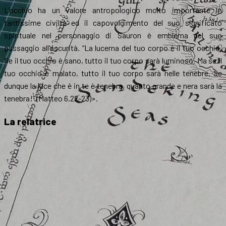
L’occhio ha un valore antropologico molto importante in
tantissime civiltà ed il capovolgimento del suo significato
spirituale nel personaggio di Sauron è emblema del suo
passaggio all’oscurità. “La lucerna del tuo corpo è il tuo occhio.
Se il tuo occhio è sano, tutto il tuo corpo sarà luminoso. Ma se il
tuo occhio è malato, tutto il tuo corpo sarà nelle tenebre. Se
dunque la luce che è in te è tenebra, quanto grande e nera sarà la
tenebra!” (Matteo 6,22-23)»
.
La relatrice