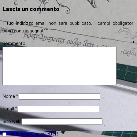
il
Lascia un commento
Il tuo indirizzo email non sarà pubblicato.
I campi obbligatori
sono contrassegnati
*
Commento
*
Nome
*
Email
*
Sito web
Iscrivimi alla newsletter!