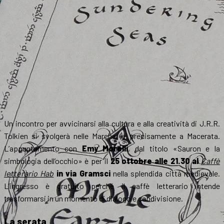
Un incontro per avvicinarsi alla cultura e alla creatività di J.R.R.
Tolkien si svolgerà nelle Marche, e precisamente a Macerata.
L’appuntamento con
Emy Morelli
, dal titolo «Sauron e la
simbologia dell’occhio» è per il
25 ottobre
alle 21.30 al
Caffè
letterario Hab
in via Gramsci
nella splendida città medievale.
L’ingresso è gratuito perché il caffè letterario intende
trasformarsi in un momento di dialogo e condivisione.
La serata