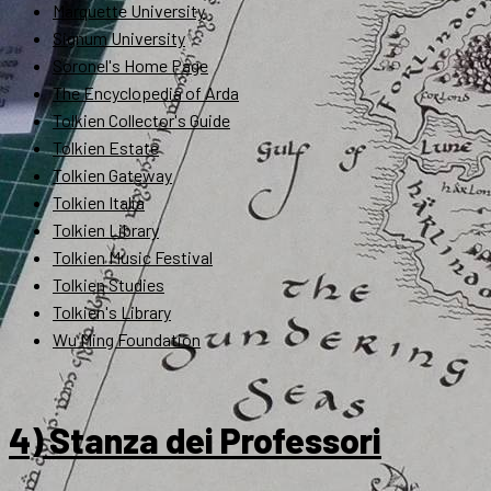
Marquette University
Signum University
Soronel's Home Page
The Encyclopedia of Arda
Tolkien Collector's Guide
Tolkien Estate
Tolkien Gateway
Tolkien Italia
Tolkien Library
Tolkien Music Festival
Tolkien Studies
Tolkien's Library
Wu Ming Foundation
4) Stanza dei Professori