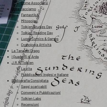
Come Associarsi
Cosa Facciamo
FantastikA
Mitopoiesi
Tolkien Studies Day
Tolkien Reading Day
Lucca Comics & Games
Cronologia Attività
La Tana del Drago
I Quaderni di Arda
J.R.R. Tolkien
La vita
Pubblicazioni Inglesi e Italiane
Bibliografia Consigliata
Saggi scaricabili
Convegni e Pubblicazioni
Tolkien Labs
Recensioni