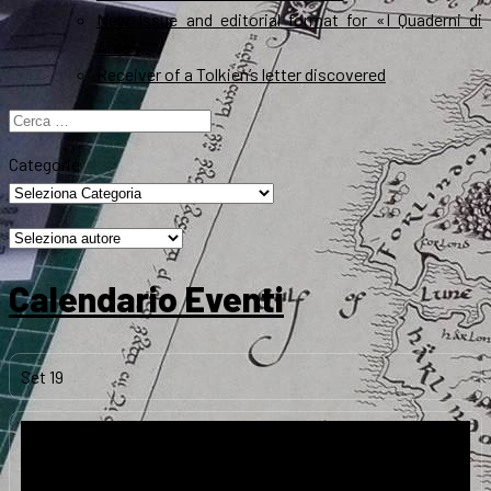
New Issue and editorial format for «I Quaderni di
Arda»
Receiver of a Tolkien’s letter discovered
Ricerca
per:
Categorie
Calendario Eventi
Set
19