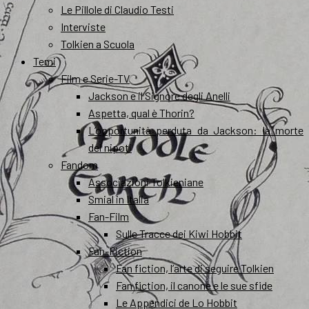
Le Pillole di Claudio Testi
Interviste
Tolkien a Scuola
Temi
Film e Serie-TV
Jackson e il Signore degli Anelli
Aspetta, qual è Thorin?
L’opportunità perduta da Jackson: la morte
dei nipoti
Fandom
Associazioni Tolkieniane
Smial in Italia
Fan-Film
Sulle Tracce dei Kiwi Hobbit
Fan-Fiction
Fan fiction, l’arte di seguire Tolkien
Fan fiction, il canone e le sue sfide
Le Appendici de Lo Hobbit