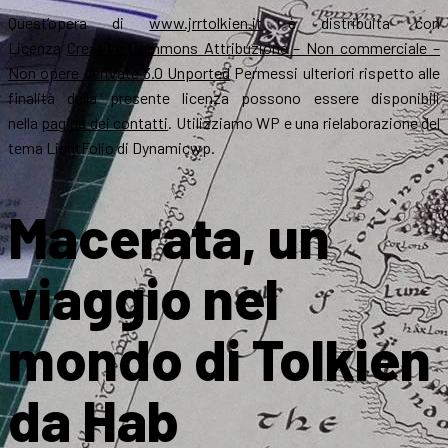
Quest’opera di
www.jrrtolkien.it
è distribuita con
Licenza
Creative Commons Attribuzione – Non commerciale –
Non opere derivate 3.0 Unported
Permessi ulteriori rispetto alle
finalità della presente licenza possono essere disponibili
nella
pagina dei contatti
. Utilizziamo WP e una rielaborazione del
tema LightFolio di Dynamicwp.
Macerata, un
viaggio nel
mondo di Tolkien
da Hab