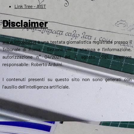
Link Tree – AIST
Disclaimer
www.jrrtolkien.it
è una testata giornalistica registrata presso il
Tribunale di Roma - Sezione per la stampa e l’informazione,
autorizzazione n° 04/2021 del 4 agosto 2021. Direttore
responsabile: Roberto Arduini.
I contenuti presenti su questo sito non sono generati con
l'ausilio dell'intelligenza artificiale.