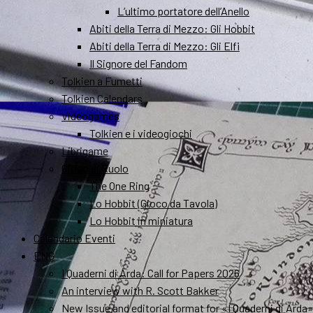
L’ultimo portatore dell’Anello
Abiti della Terra di Mezzo: Gli Hobbit
Abiti della Terra di Mezzo: Gli Elfi
Il Signore del Fandom
Tolkien a Fumetti
Tolkien Calendars
Videogames
Tolkien e i videogiochi
Librigame
Gioco di Ruolo
The One Ring
Lo Hobbit (Gioco da Tavola)
Lo Hobbit in miniatura
Calendario Eventi
ENG
I Quaderni di Arda: Call for Papers 2026
An interview with R. Scott Bakker
New Issue and editorial format for «I Quaderni di Arda