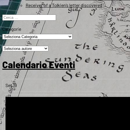
Receiver of a Tolkien’s letter discovered
Ricerca
per:
Categorie
Calendario Eventi
Set
19