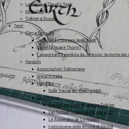
Le Pillole di Claudio Testi
Interviste
Tolkien a Scuola
Temi
Film e Serie-TV
Jackson e il Signore degli Anelli
Aspetta, qual è Thorin?
L’opportunità perduta da Jackson: la morte dei 
Fandom
Associazioni Tolkieniane
Smial in Italia
Fan-Film
Sulle Tracce dei Kiwi Hobbit
Fan-Fiction
Fan fiction, l’arte di seguire Tolkien
Fan fiction, il canone e le sue sfide
Le Appendici de Lo Hobbit
I retroscena della dimora di Elrond