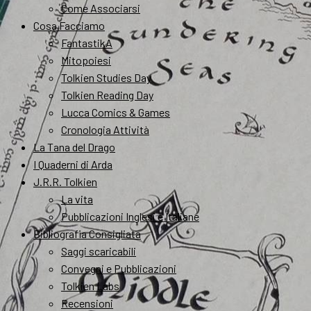
Come Associarsi
Cosa Facciamo
FantastikA
Mitopoiesi
Tolkien Studies Day
Tolkien Reading Day
Lucca Comics & Games
Cronologia Attività
La Tana del Drago
I Quaderni di Arda
J.R.R. Tolkien
La vita
Pubblicazioni Inglesi e Italiane
Bibliografia Consigliata
Saggi scaricabili
Convegni e Pubblicazioni
Tolkien Labs
Recensioni