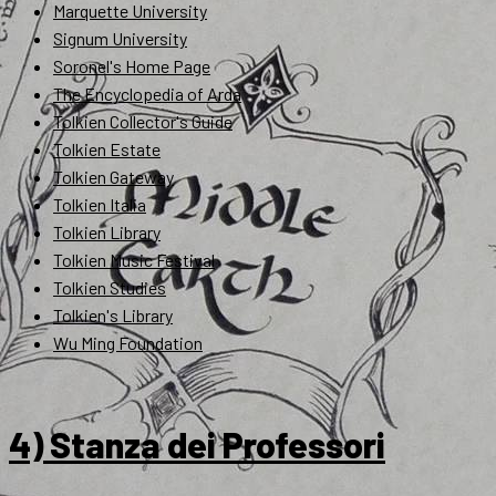
Marquette University
Signum University
Soronel's Home Page
The Encyclopedia of Arda
Tolkien Collector's Guide
Tolkien Estate
Tolkien Gateway
Tolkien Italia
Tolkien Library
Tolkien Music Festival
Tolkien Studies
Tolkien's Library
Wu Ming Foundation
4) Stanza dei Professori