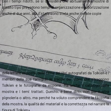
con i tempi ridotti, se si considera che abitualmente mostre di
questo tipo prevedono tempi di organizzazione e autorizzazione
anche di due anni, alla
Estate
sono state anche inviate copie
delle lettere esposte, delle firme dei libri autografati da Tolkien e i
membri della sua famiglia; le tracce dei video che ritraggono
Tolkien e le fotografie da esporre. Ma anche il catalogo della
mostra e i temi trattati. Questo, è bene dirlo, non per nostra
pignoleria o altro, ma perché ha voluto comprendere la filosofia
della mostra, la qualità dei materiali e la correttezza nel narrare la
figura di Tolkien».