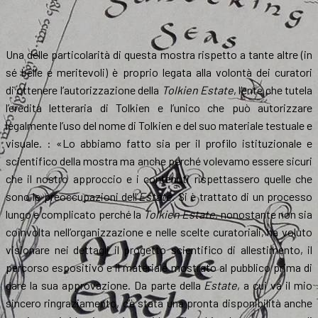
Una delle particolarità di questa mostra rispetto a tante altre (in
sé belle e meritevoli) è proprio legata alla volontà dei curatori
di ottenere l’autorizzazione della
Tolkien Estate
, l’ente che tutela
l’eredità letteraria di Tolkien e l’unico che può autorizzare
legalmente l’uso del nome di Tolkien e del suo materiale testuale e
visuale. : «Lo abbiamo fatto sia per il profilo istituzionale e
scientifico della mostra ma anche perché volevamo essere sicuri
che il nostro approccio e i contenuti rispettassero quelle che
sono le preoccupazioni dell’
Estate
. Si è trattato di un processo
lungo e complicato perché la
Tolkien Estate
, nonostante non sia
coinvolta nell’organizzazione e nelle scelte curatoriali, ha voluto
visionare nei dettagli il progetto scientifico di allestimento, il
percorso espositivo e il materiale mostrato al pubblico prima di
dare la sua approvazione. Da parte della
Estate
, a cui va il mio
sincero ringraziamento, c’è stata una pronta disponibilità anche