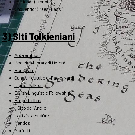
Tolkiendil (Francia)
Unquendor (Paesi Bassi)
3) Siti Tolkieniani
Ardalambion
Bodleian Library di Oxford
Bompiani
Canale Youtube di Paolo Nardi
Digital Tolkien
Elvish Linguistic Fellowship
HarperCollins
Il Sito dell'Anello
La rivista Endóre
Mandos
Marietti