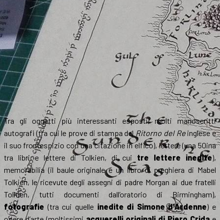
Tra gli oggetti più interessanti esposti, molti manoscritti
autografi (tra cui le prove di stampa del
Ritorno del Re
inglese e
il suo frontespizio con una citazione in elfico), lettere (una 50ina
tra libri e lettere di Tolkien, di cui
tre lettere inedite
),
memorabilia (il baule originale e un libro di preghiera di Mabel
Tolkien, le ricevute degli assegni di padre Morgan ai due fratelli
Tolkien, tutti documenti dall’oratorio di Birmingham),
fotografie
(tra cui quelle
inedite di Simone d’Ardenne
) e
opere d’arte (moltissimi
acquerelli originali di Piero Crida
e