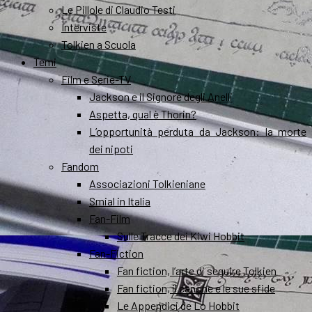
Le Pillole di Claudio Testi
Interviste
Tolkien a Scuola
Temi
Film e Serie-TV
Jackson e il Signore degli Anelli
Aspetta, qual è Thorin?
L’opportunità perduta da Jackson: la morte
dei nipoti
Fandom
Associazioni Tolkieniane
Smial in Italia
Fan-Film
Sulle Tracce dei Kiwi Hobbit
Fan-Fiction
Fan fiction, l’arte di seguire Tolkien
Fan fiction, il canone e le sue sfide
Le Appendici de Lo Hobbit