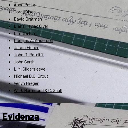
Anne Petty
Corey Olsen
David Bratman
Diana Pavlac Glyer
Dimitra Fimi
Douglas A. Anderson
Jason Fisher
John D. Rateliff
John Garth
L.M. Gildersleeve
Michael D.C. Drout
Verlyn Flieger
W. G. Hammond & C. Scull
Evidenza