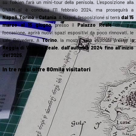
su Tolkien farà un mini-tour della penisola. L’esposizione alla
GNAM si è conclusa l’11 febbraio 2024, ma proseguirà a
Napoli
,
Torino
e
Catania
. A Napoli, l’esposizione si terrà
dal 15
marzo al 15 giugno
presso il
Palazzo Reale
che, per
l’occasione, aprirà nuovi spazi espositivi da poco rinnovati, le
sale Belvedere. A
Torino
, la mostra sarà esposta presso la
Reggia di Venaria Reale
,
dall’autunno 2024 fino all’inizio
del 2025
.
In tre mesi oltre 80mila visitatori