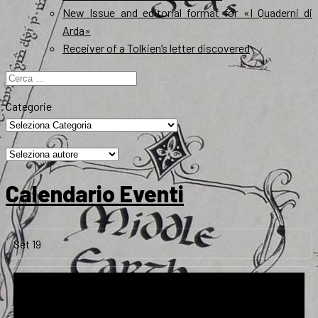
New Issue and editorial format for «I Quaderni di
Arda»
Receiver of a Tolkien’s letter discovered
Ricerca
per:
Categorie
Calendario Eventi
Set
19