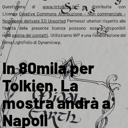
Quest’opera di
www.jrrtolkien.it
è distribuita con
Licenza
Creative Commons Attribuzione – Non commerciale –
Non opere derivate 3.0 Unported
Permessi ulteriori rispetto alle
finalità della presente licenza possono essere disponibili
nella
pagina dei contatti
. Utilizziamo WP e una rielaborazione del
tema LightFolio di Dynamicwp.
In 80mila per
Tolkien. La
mostra andrà a
Napoli