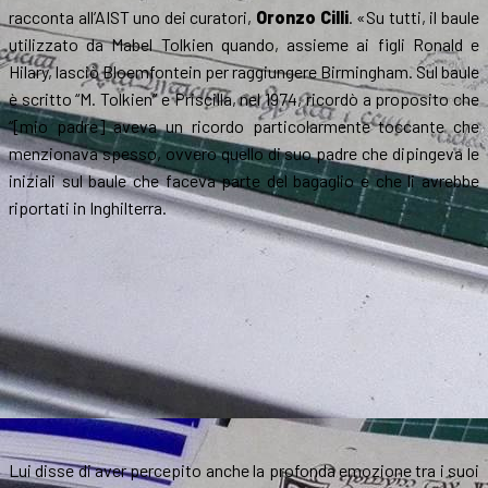
racconta all’AIST uno dei curatori,
Oronzo Cilli
. «Su tutti, il baule
utilizzato da Mabel Tolkien quando, assieme ai figli Ronald e
Hilary, lasciò Bloemfontein per raggiungere Birmingham. Sul baule
è scritto “M. Tolkien” e Priscilla, nel 1974, ricordò a proposito che
“[mio padre] aveva un ricordo particolarmente toccante che
menzionava spesso, ovvero quello di suo padre che dipingeva le
iniziali sul baule che faceva parte del bagaglio e che li avrebbe
riportati in Inghilterra.
Lui disse di aver percepito anche la profonda emozione tra i suoi