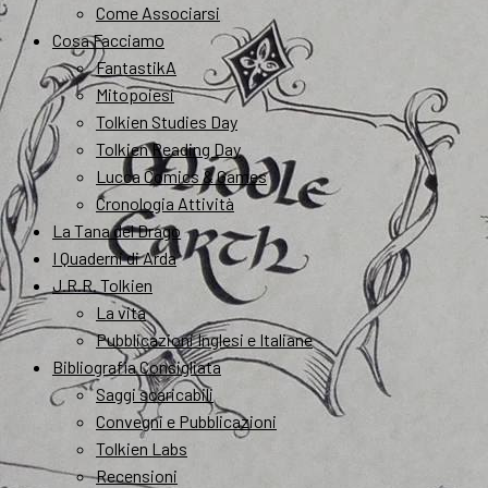
Come Associarsi
Cosa Facciamo
FantastikA
Mitopoiesi
Tolkien Studies Day
Tolkien Reading Day
Lucca Comics & Games
Cronologia Attività
La Tana del Drago
I Quaderni di Arda
J.R.R. Tolkien
La vita
Pubblicazioni Inglesi e Italiane
Bibliografia Consigliata
Saggi scaricabili
Convegni e Pubblicazioni
Tolkien Labs
Recensioni