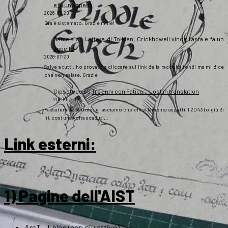
e fa un appello
2026-07-20
Ora è sistemato. Grazie mille!
Daniela
su
Lettera di Tolkien, Crickhowell vince l’asta e fa un
appello
2026-07-20
Salve a tutti, ho provato a cliccare sul link della raccolta fondi ma mi dice
che non esiste. Grazie
Gipsoteco
su
Tre anni con Fatica… Lost in translation
2026-07-10
Passatemi la battuta: e lasciamo che chi si lamenta aspetti il 2043 (o giù di
lì), così una volta scaduti…
Link esterni
:
1) Pagine dell'AIST
ArsT – Il blog (non più attivo)