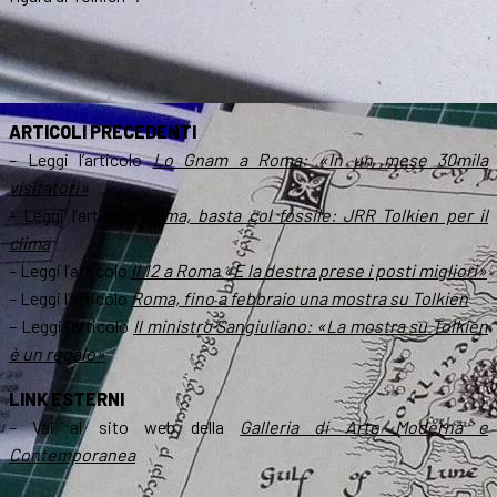
ARTICOLI PRECEDENTI
– Leggi l’articolo
Lo Gnam a Roma: «In un mese 30mila
visitatori»
– Leggi l’articolo
Roma, basta col fossile: JRR Tolkien per il
clima
– Leggi l’articolo
Il 12 a Roma «E la destra prese i posti migliori»
– Leggi l’articolo
Roma, fino a febbraio una mostra su Tolkien
– Leggi l’articolo
Il ministro Sangiuliano: «La mostra su Tolkien
è un regalo»
LINK ESTERNI
– Vai al sito web della
Galleria di Arte Moderna e
Contemporanea