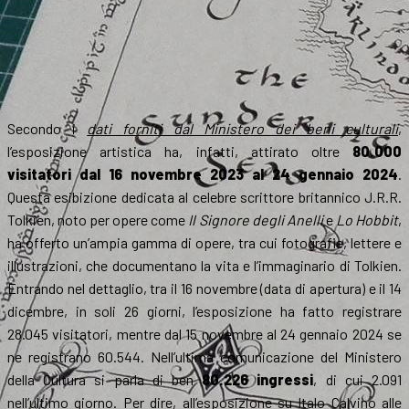
Secondo i
dati forniti dal Ministero dei beni culturali
,
l’esposizione artistica ha, infatti, attirato oltre
80.000
visitatori
dal 16 novembre 2023 al 24 gennaio 2024
.
Questa esibizione dedicata al celebre scrittore britannico J.R.R.
Tolkien, noto per opere come
Il Signore degli Anelli
e
Lo Hobbit
,
ha offerto un’ampia gamma di opere, tra cui fotografie, lettere e
illustrazioni, che documentano la vita e l’immaginario di Tolkien​​.
Entrando nel dettaglio, tra il 16 novembre (data di apertura) e il 14
dicembre, in soli 26 giorni, l’esposizione ha fatto registrare
28.045 visitatori, mentre dal 15 novembre al 24 gennaio 2024 se
ne registrano 60.544. Nell’ultima comunicazione del Ministero
della Cultura si parla di ben
80.226 ingressi
, di cui 2.091
nell’ultimo giorno. Per dire, all’esposizione su Italo Calvino alle