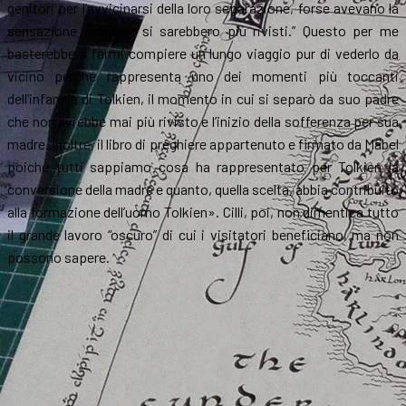
genitori per l’avvicinarsi della loro separazione, forse avevano la
sensazione che non si sarebbero più rivisti.” Questo per me
basterebbe a farmi compiere un lungo viaggio pur di vederlo da
vicino perché rappresenta uno dei momenti più toccanti
dell’infanzia di Tolkien, il momento in cui si separò da suo padre
che non avrebbe mai più rivisto e l’inizio della sofferenza per sua
madre. Inoltre, il libro di preghiere appartenuto e firmato da Mabel
poiché tutti sappiamo cosa ha rappresentato per Tolkien la
conversione della madre e quanto, quella scelta, abbia contribuito
alla formazione dell’uomo Tolkien». Cilli, poi, non dimentica tutto
il grande lavoro “oscuro” di cui i visitatori beneficiano, ma non
possono sapere.