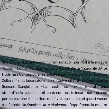
Si è chiusa domenica con numeri notevoli per l’Italia la mostra
Tolkien: Uomo, Professore, Autore
alla Galleria Nazionale d’Arte
Moderna e Contemporanea, ideata e promossa dal Ministero della
Cultura in collaborazione con l’Università di Oxford. Esulta
Gennaro Sangiuliano: «La mostra su Tolkien è stata uno
straordinario successo di contenuti, sottolineato dalla grande
partecipazione di pubblico, molti visitatori in più di quanti vanno
alla Galleria Nazionale di Arte Moderna». Dopo Roma, la mostra