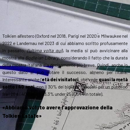
Tolkien all’estero (Oxford nel 2018, Parigi nel 2020 e Milwaukee nel
2022 e Landernau nel 2023 di cui abbiamo scritto profusamente
in passato,
l’ultima volta qui
), la media si può avvicinare alla
mostra alla
Bodleian Library
, considerando il fatto che la durata
della mostra italiana sia decisamente più breve. Quindi, anche in
questo dato si può notare il successo, almeno per l’Italia.
Interessante anche l’
età dei visitatori
, che vede
quasi la metà
sotto i 40 anni
, con il 30% dei biglietti staccati per un pubblico
fra i 26 e i 40enni e il 23,3% under 25 (6.544 in totale).
«Abbiamo voluto avere l’approvazione della
Tolkien Estate»