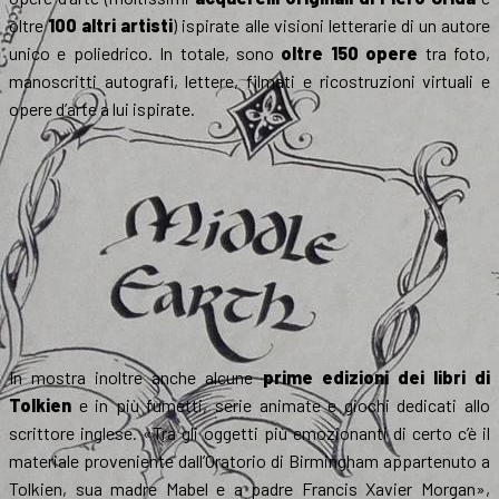
oltre
100 altri artisti
) ispirate alle visioni letterarie di un autore
unico e poliedrico. In totale, sono
oltre 150 opere
tra foto,
manoscritti autografi, lettere, filmati e ricostruzioni virtuali e
opere d’arte a lui ispirate.
In mostra inoltre anche alcune
prime edizioni dei libri di
Tolkien
e in più fumetti, serie animate e giochi dedicati allo
scrittore inglese. «Tra gli oggetti più emozionanti di certo c’è il
materiale proveniente dall’Oratorio di Birmingham appartenuto a
Tolkien, sua madre Mabel e a padre Francis Xavier Morgan»,