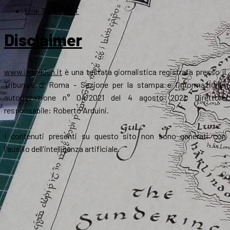
Link Tree – AIST
Disclaimer
www.jrrtolkien.it
è una testata giornalistica registrata presso il
Tribunale di Roma - Sezione per la stampa e l’informazione,
autorizzazione n° 04/2021 del 4 agosto 2021. Direttore
responsabile: Roberto Arduini.
I contenuti presenti su questo sito non sono generati con
l'ausilio dell'intelligenza artificiale.