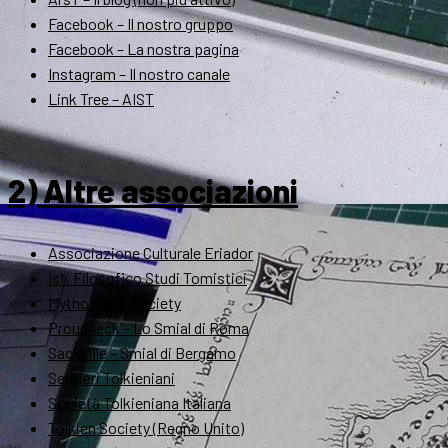
Facebook – Il nostro gruppo
Facebook – La nostra pagina
Instagram – Il nostro canale
Link Tree – AIST
2) Altre associazioni
Associazione Culturale Eriador
Ist. Filosofico Studi Tomistici
Mythopoeic Society
Proudneck – Lo Smial di Roma
Sackville – Smial di Bergamo
Sentieri Tolkieniani
Società Tolkieniana Italiana
Tolkien Society (Regno Unito)