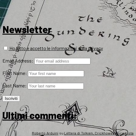
Newsletter
Ho letto e accetto le informazioni sulla privacy
Email Address:
First Name:
Last Name:
Ultimi commenti:
Roberto Arduini
su
Lettera di Tolkien, Crickhowell vince l’asta