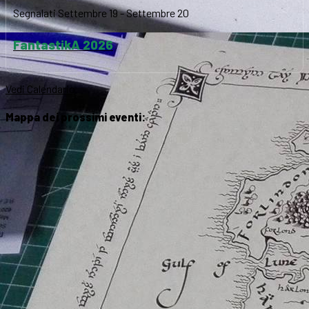
Segnalati
Settembre 19
-
Settembre 20
FantastikA 2026
Vedi Calendario
Mappa dei prossimi eventi: