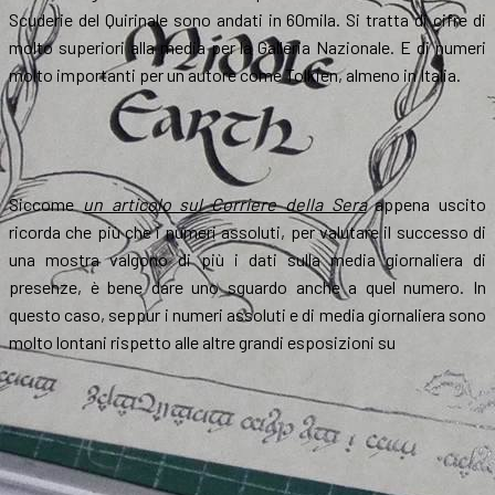
Scuderie del Quirinale sono andati in 60mila. Si tratta di cifre di
molto superiori alla media per la Galleria Nazionale. E di numeri
molto importanti per un autore come Tolkien, almeno in Italia.
Siccome
un articolo sul Corriere della Sera
appena uscito
ricorda che più che i numeri assoluti, per valutare il successo di
una mostra valgono di più i dati sulla media giornaliera di
presenze, è bene dare uno sguardo anche a quel numero. In
questo caso, seppur i numeri assoluti e di media giornaliera sono
molto lontani rispetto alle altre grandi esposizioni su