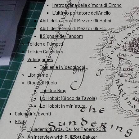
I retroscena della dimora di Elrond
L’ultimo portatore dell’Anello
Abiti della Terra di Mezzo: Gli Hobbit
Abiti della Terra di Mezzo: Gli Elfi
Il Signore del Fandom
Tolkien a Fumetti
Tolkien Calendars
Videogames
Tolkien e i videogiochi
Librigame
Gioco di Ruolo
The One Ring
Lo Hobbit (Gioco da Tavola)
Lo Hobbit in miniatura
Calendario Eventi
ENG
I Quaderni di Arda: Call for Papers 2026
An interview with R. Scott Bakker