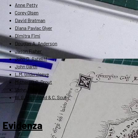
Anne Petty
Corey Olsen
David Bratman
Diana Pavlac Glyer
Dimitra Fimi
Douglas A. Anderson
Jason Fisher
John D. Rateliff
John Garth
L.M. Gildersleeve
Michael D.C. Drout
Verlyn Flieger
W. G. Hammond & C. Scull
Evidenza