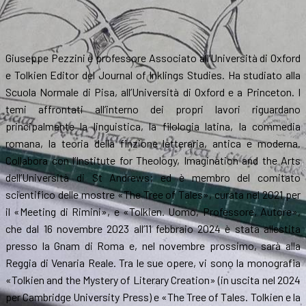
Giuseppe Pezzini è professore Associato all’Università di Oxford
e Tolkien Editor del Journal of Inklings Studies. Ha studiato alla
Scuola Normale di Pisa, all’Università di Oxford e a Princeton. I
temi affrontati all’interno dei propri lavori riguardano
principalmente la linguistica, la filologia latina, la commedia
romana, la teoria della finzione letteraria, antica e moderna.
Collabora con l’Institute for Theology, Imagination and the Arts
dell’Università di St Andrews; ed è membro del comitato
scientifico delle mostre «The Tree of Tales», curata nel 2021 per
il «Meeting di Rimini», e «Tolkien. Uomo, Professore, Autore»,
che dal 16 novembre 2023 all’11 febbraio 2024 è stata allestita
presso la Gnam di Roma e, nel novembre prossimo, sarà alla
Reggia di Venaria Reale. Tra le sue opere, vi sono la monografia
«Tolkien and the Mystery of Literary Creation» (in uscita nel 2024
per Cambridge University Press) e «The Tree of Tales. Tolkien e la