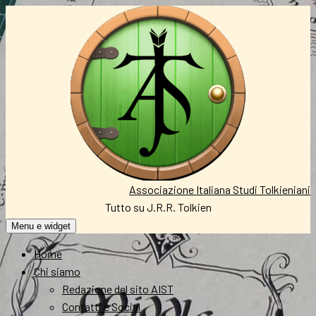
Vai
al
contenuto
Associazione Italiana Studi Tolkieniani
Tutto su J.R.R. Tolkien
Menu e widget
Home
Chi siamo
Redazione del sito AIST
Contatti e Social