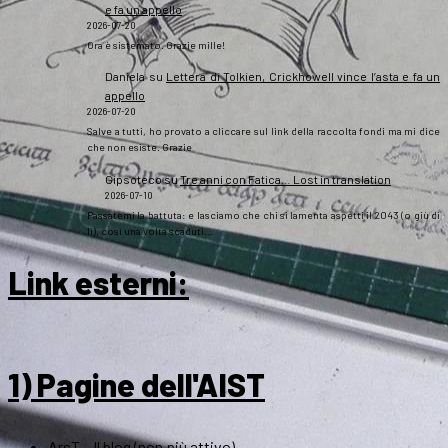
e fa un appello
2026-07-20
Ora è sistemato. Grazie mille!
Daniela
su
Lettera di Tolkien, Crickhowell vince l’asta e fa un
appello
2026-07-20
Salve a tutti, ho provato a cliccare sul link della raccolta fondi ma mi dice
che non esiste. Grazie
Gipsoteco
su
Tre anni con Fatica… Lost in translation
2026-07-10
Passatemi la battuta: e lasciamo che chi si lamenta aspetti il 2043 (o giù di
lì), così una volta scaduti…
Link esterni
:
1) Pagine dell'AIST
ArsT – Il blog (non più attivo)