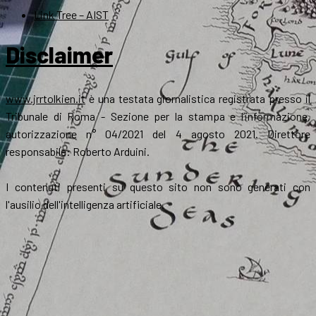
Link Tree – AIST
Disclaimer
www.jrrtolkien.it
è una testata giornalistica registrata presso il
Tribunale di Roma - Sezione per la stampa e l’informazione,
autorizzazione n° 04/2021 del 4 agosto 2021. Direttore
responsabile: Roberto Arduini.
I contenuti presenti su questo sito non sono generati con
l'ausilio dell'intelligenza artificiale.