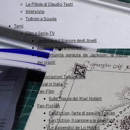
Le Pillole di Claudio Testi
Interviste
Tolkien a Scuola
Temi
Film e Serie-TV
Jackson e il Signore degli Anelli
Aspetta, qual è Thorin?
L’opportunità perduta da Jackson: la morte
dei nipoti
Fandom
Associazioni Tolkieniane
Smial in Italia
Fan-Film
Sulle Tracce dei Kiwi Hobbit
Fan-Fiction
Fan fiction, l’arte di seguire Tolkien
Fan fiction, il canone e le sue sfide
Le Appendici de Lo Hobbit