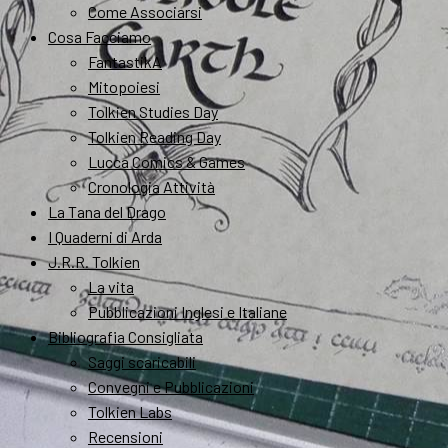
Come Associarsi
Cosa Facciamo
FantastikA
Mitopoiesi
Tolkien Studies Day
Tolkien Reading Day
Lucca Comics & Games
Cronologia Attività
La Tana del Drago
I Quaderni di Arda
J.R.R. Tolkien
La vita
Pubblicazioni Inglesi e Italiane
Bibliografia Consigliata
Saggi scaricabili
Convegni e Pubblicazioni
Tolkien Labs
Recensioni