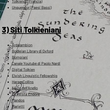
Tolkiendil (Francia)
Unquendor (Paesi Bassi)
3) Siti Tolkieniani
Ardalambion
Bodleian Library di Oxford
Bompiani
Canale Youtube di Paolo Nardi
Digital Tolkien
Elvish Linguistic Fellowship
HarperCollins
Il Sito dell'Anello
La rivista Endóre
Mandos
Marietti