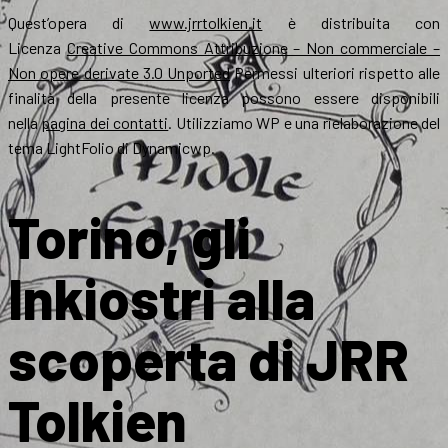
Quest’opera di
www.jrrtolkien.it
è distribuita con
Licenza
Creative Commons Attribuzione – Non commerciale –
Non opere derivate 3.0 Unported
Permessi ulteriori rispetto alle
finalità della presente licenza possono essere disponibili
nella
pagina dei contatti
. Utilizziamo WP e una rielaborazione del
tema LightFolio di Dynamicwp.
Torino, gli
Inkiostri alla
scoperta di JRR
Tolkien