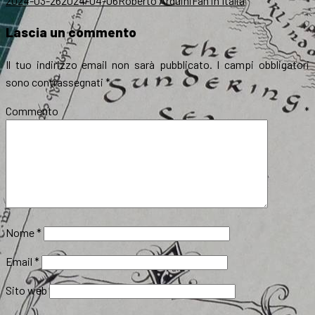
2024-03-26
2024-04-06
Roberto Arduini
Fan in Italia
il
Lascia un commento
Il tuo indirizzo email non sarà pubblicato.
I campi obbligatori
sono contrassegnati
*
Commento
*
Nome
*
Email
*
Sito web