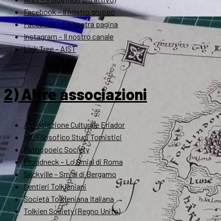
Facebook – Il nostro gruppo
Facebook – La nostra pagina
Instagram – Il nostro canale
Link Tree – AIST
2) Altre associazioni
Associazione Culturale Eriador
Ist. Filosofico Studi Tomistici
Mythopoeic Society
Proudneck – Lo Smial di Roma
Sackville – Smial di Bergamo
Sentieri Tolkieniani
Società Tolkieniana Italiana
Tolkien Society (Regno Unito)