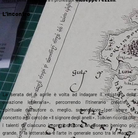
L’incontro
La serata del 5 aprile è volta ad indagare il «mistero della
creazione letteraria», percorrendo l’itinerario creativo e
spirituale dell’autore o, meglio, subcreatore (per usare un
concetto a lui caro) de «Il signore degli anelli». Tolkien ricorda che
i talenti di ciascuno impreziosiscono un disegno benigno più
grande. E la letteratura e l’arte in generale sono tra le maggiori