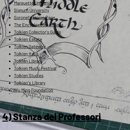
Marquette University
Signum University
Soronel's Home Page
The Encyclopedia of Arda
Tolkien Collector's Guide
Tolkien Estate
Tolkien Gateway
Tolkien Italia
Tolkien Library
Tolkien Music Festival
Tolkien Studies
Tolkien's Library
Wu Ming Foundation
4) Stanza dei Professori