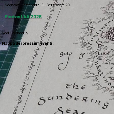
Segnalati
Settembre 19
-
Settembre 20
FantastikA 2026
Vedi Calendario
Mappa dei prossimi eventi: