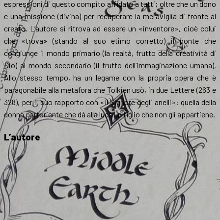
espressioni di questo compito affidato a tutti; oltre che un dono
e una missione (divina) per recuperare la meraviglia di fronte al
creato. L’autore si ritrova ad essere un «inventore», cioè colui
che «trova» (stando al suo etimo corretto) il ponte che
congiunge il mondo primario (la realtà, frutto della creatività di
Dio) al mondo secondario (il frutto dell’immaginazione umana).
Allo stesso tempo, ha un legame con la propria opera che è
paragonabile alla metafora che Tolkien usò, in due Lettere (263 e
328), per il suo rapporto con «Il Signore degli anelli»: quella della
donna partoriente che dà alla luce un figlio che non gli appartiene.
L’autore