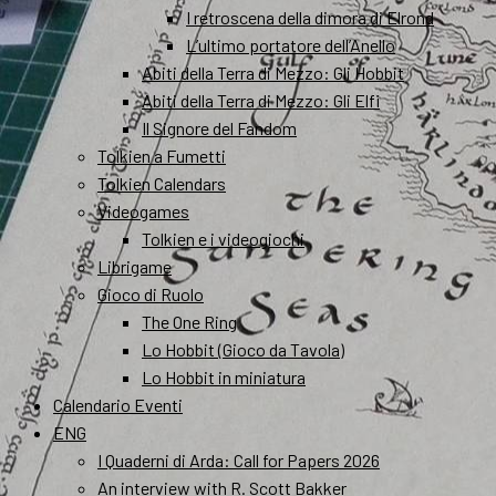
I retroscena della dimora di Elrond
L’ultimo portatore dell’Anello
Abiti della Terra di Mezzo: Gli Hobbit
Abiti della Terra di Mezzo: Gli Elfi
Il Signore del Fandom
Tolkien a Fumetti
Tolkien Calendars
Videogames
Tolkien e i videogiochi
Librigame
Gioco di Ruolo
The One Ring
Lo Hobbit (Gioco da Tavola)
Lo Hobbit in miniatura
Calendario Eventi
ENG
I Quaderni di Arda: Call for Papers 2026
An interview with R. Scott Bakker