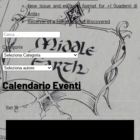
New Issue and editorial format for «I Quaderni di
Arda»
Receiver of a Tolkien’s letter discovered
Ricerca
per:
Categorie
Calendario Eventi
Set
19