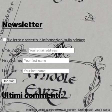
Newsletter
Ho letto e accetto le informazioni sulla privacy
Email Address:
First Name:
Last Name:
Ultimi commenti:
Roberto Arduini
su
Lettera di Tolkien, Crickhowell vince l’asta