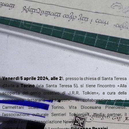
Venerdì 5 aprile 2024, alle 2
1, presso la chiesa di Santa Teresa
d’Avila a
Torino
(via Santa Teresa 5), si tiene l’incontro «Alla
scoperta del genio creativo di J.R.R. Tolkien», a cura della
compagnia letteraria «Inkiostri», in collaborazione con i
Carmelitani Scalzi di Torino, Vita Diocesana Pinerolese,
l’associazione culturale Sentieri Tolkieniani. Media partner, il
mensile
Tempi
e l’associazione Newman.
Ospite della serata sarà il professor
Giuseppe Pezzini
.