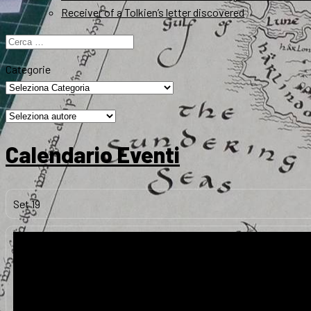
Receiver of a Tolkien’s letter discovered
Ricerca
per:
Categorie
Calendario Eventi
Set
19