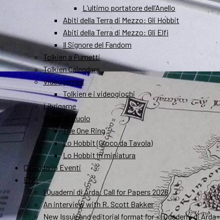
L’ultimo portatore dell’Anello
Abiti della Terra di Mezzo: Gli Hobbit
Abiti della Terra di Mezzo: Gli Elfi
Il Signore del Fandom
Tolkien a Fumetti
Tolkien Calendars
Videogames
Tolkien e i videogiochi
Librigame
Gioco di Ruolo
The One Ring
Lo Hobbit (Gioco da Tavola)
Lo Hobbit in miniatura
Calendario Eventi
ENG
I Quaderni di Arda: Call for Papers 2026
An interview with R. Scott Bakker
New Issue and editorial format for «I Quaderni di Arda