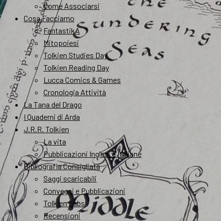
Come Associarsi
Cosa Facciamo
FantastikA
Mitopoiesi
Tolkien Studies Day
Tolkien Reading Day
Lucca Comics & Games
Cronologia Attività
La Tana del Drago
I Quaderni di Arda
J.R.R. Tolkien
La vita
Pubblicazioni Inglesi e Italiane
Bibliografia Consigliata
Saggi scaricabili
Convegni e Pubblicazioni
Tolkien Labs
Recensioni