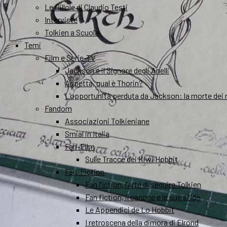
Le Pillole di Claudio Testi
Interviste
Tolkien a Scuola
Temi
Film e Serie-TV
Jackson e il Signore degli Anelli
Aspetta, qual è Thorin?
L’opportunità perduta da Jackson: la morte dei 
Fandom
Associazioni Tolkieniane
Smial in Italia
Fan-Film
Sulle Tracce dei Kiwi Hobbit
Fan-Fiction
Fan fiction, l’arte di seguire Tolkien
Fan fiction, il canone e le sue sfide
Le Appendici de Lo Hobbit
I retroscena della dimora di Elrond