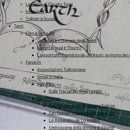
Le Pillole di Claudio Testi
Interviste
Tolkien a Scuola
Temi
Film e Serie-TV
Jackson e il Signore degli Anelli
Aspetta, qual è Thorin?
L’opportunità perduta da Jackson: la morte dei 
Fandom
Associazioni Tolkieniane
Smial in Italia
Fan-Film
Sulle Tracce dei Kiwi Hobbit
Fan-Fiction
Fan fiction, l’arte di seguire Tolkien
Fan fiction, il canone e le sue sfide
Le Appendici de Lo Hobbit
I retroscena della dimora di Elrond