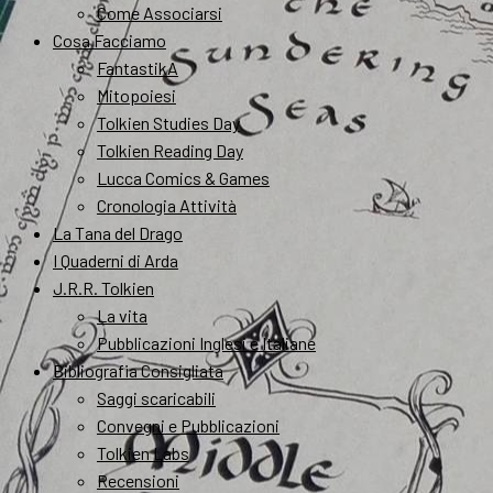
Come Associarsi
Cosa Facciamo
FantastikA
Mitopoiesi
Tolkien Studies Day
Tolkien Reading Day
Lucca Comics & Games
Cronologia Attività
La Tana del Drago
I Quaderni di Arda
J.R.R. Tolkien
La vita
Pubblicazioni Inglesi e Italiane
Bibliografia Consigliata
Saggi scaricabili
Convegni e Pubblicazioni
Tolkien Labs
Recensioni