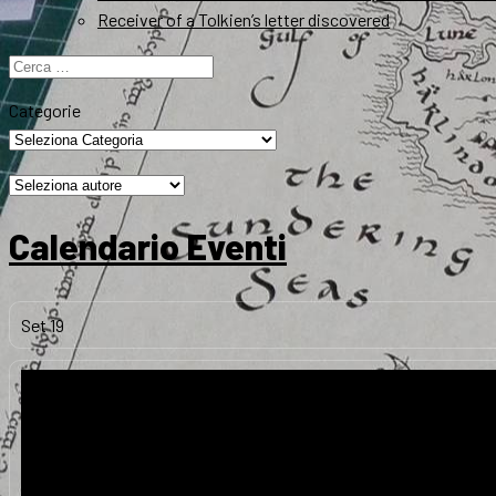
Receiver of a Tolkien’s letter discovered
Ricerca
per:
Categorie
Calendario Eventi
Set
19