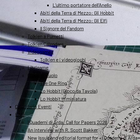
L’ultimo portatore dell’Anello
Abiti della Terra di Mezzo: Gli Hobbit
Abiti della Terra di Mezzo: Gli Elfi
Il Signore del Fandom
Tolkien a Fumetti
Tolkien Calendars
Videogames
Tolkien e i videogiochi
Librigame
Gioco di Ruolo
The One Ring
Lo Hobbit (Gioco da Tavola)
Lo Hobbit in miniatura
Calendario Eventi
ENG
I Quaderni di Arda: Call for Papers 2026
An interview with R. Scott Bakker
New Issue and editorial format for «I Quaderni di Arda