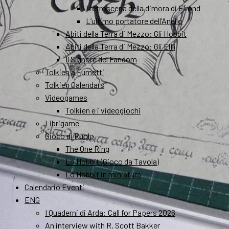
I retroscena della dimora di Elrond
L’ultimo portatore dell’Anello
Abiti della Terra di Mezzo: Gli Hobbit
Abiti della Terra di Mezzo: Gli Elfi
Il Signore del Fandom
Tolkien a Fumetti
Tolkien Calendars
Videogames
Tolkien e i videogiochi
Librigame
Gioco di Ruolo
The One Ring
Lo Hobbit (Gioco da Tavola)
Lo Hobbit in miniatura
Calendario Eventi
ENG
I Quaderni di Arda: Call for Papers 2026
An interview with R. Scott Bakker