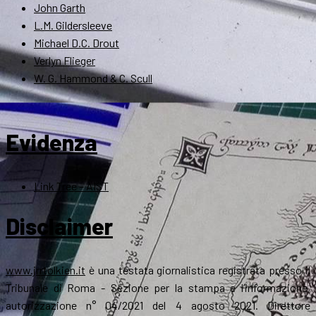
John Garth
L.M. Gildersleeve
Michael D.C. Drout
Verlyn Flieger
W. G. Hammond & C. Scull
Evidenza
Link Tree – AIST
Disclaimer
www.jrrtolkien.it
è una testata giornalistica registrata presso il
Tribunale di Roma - Sezione per la stampa e l’informazione,
autorizzazione n° 04/2021 del 4 agosto 2021. Direttore