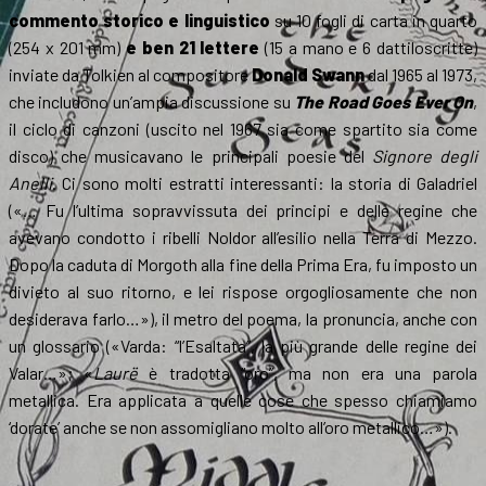
commento storico e linguistico
su 10 fogli di carta in quarto
(254 x 201 mm)
e ben 21 lettere
(15 a mano e 6 dattiloscritte)
inviate da Tolkien al compositore
Donald Swann
dal 1965 al 1973,
che includono un’ampia discussione su
The Road Goes Ever On
,
il ciclo di canzoni (uscito nel 1967 sia come spartito sia come
disco) che musicavano le principali poesie del
Signore degli
Anelli
. Ci sono molti estratti interessanti: la storia di Galadriel
(«… Fu l’ultima sopravvissuta dei principi e delle regine che
avevano condotto i ribelli Noldor all’esilio nella Terra di Mezzo.
Dopo la caduta di Morgoth alla fine della Prima Era, fu imposto un
divieto al suo ritorno, e lei rispose orgogliosamente che non
desiderava farlo…»), il metro del poema, la pronuncia, anche con
un glossario («Varda: “l’Esaltata”, la più grande delle regine dei
Valar…»; «
Laurë
è tradotta “oro”, ma non era una parola
metallica. Era applicata a quelle cose che spesso chiamiamo
‘dorate’ anche se non assomigliano molto all’oro metallico…»).