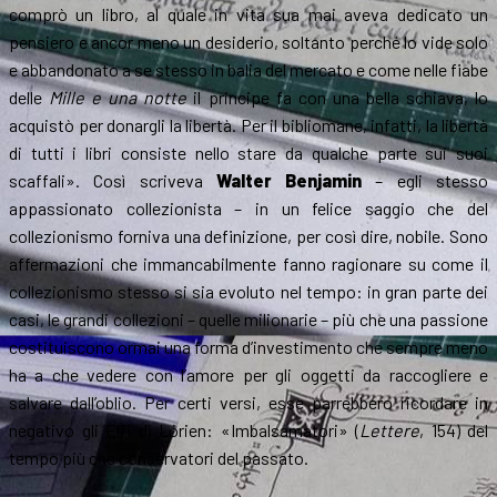
comprò un libro, al quale in vita sua mai aveva dedicato un
pensiero e ancor meno un desiderio, soltanto perché lo vide solo
e abbandonato a se stesso in balia del mercato e come nelle fiabe
delle
Mille e una notte
il principe fa con una bella schiava, lo
acquistò per donargli la libertà. Per il bibliomane, infatti, la libertà
di tutti i libri consiste nello stare da qualche parte sui suoi
scaffali». Così scriveva
Walter Benjamin
– egli stesso
appassionato collezionista – in un felice saggio che del
collezionismo forniva una definizione, per così dire, nobile. Sono
affermazioni che immancabilmente fanno ragionare su come il
collezionismo stesso si sia evoluto nel tempo: in gran parte dei
casi, le grandi collezioni – quelle milionarie – più che una passione
costituiscono ormai una forma d’investimento che sempre meno
ha a che vedere con l’amore per gli oggetti da raccogliere e
salvare dall’oblio. Per certi versi, esse parrebbero ricordare in
negativo gli Elfi di Lórien: «Imbalsamatori» (
Lettere
, 154) del
tempo più che conservatori del passato.