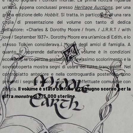
un’asta, appena conclusasi presso
Heritage Auctions
, per una
prima edizione dello
Hobbit.
Si tratta, in particolare, di una rara
copia di presentazione del volume con tanto di dedica
dell’autore: «Charles & Dorothy Moore / from. / J.R.R.T / with
love / September 1937». Dorothy Moore era un’amica di Edith, e lo
stesso Tolkien considerava i Moore degli amici di famiglia. A
quanto si apprende dall’annuncio, il volume è in condizioni
eccellenti: la copertina presenta un lievissimo scolorimento e la
sovraccoperta mostra segni di usura del tutto trascurabili. Nel
contropiatto anteriore e nella controguardia posteriore sono
presenti i segni di piccole riparazioni, effettuate comunque con
perizia.
Il volume è stato battuto il 27 giugno scorso per la
cifra
monstre
di 375.000 sterline
.