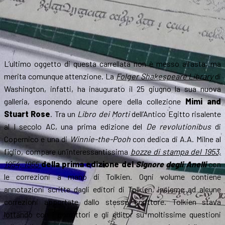
L’ultimo oggetto di questa carrellata non è messo all’asta, ma
merita comunque attenzione. La
Folger Shakespeare Library
di
Washington, infatti, ha inaugurato il 25 giugno la sua nuova
galleria, esponendo alcune opere della collezione
Mimi and
Stuart Rose
. Tra un
Libro dei Morti
dell’Antico Egitto risalente
al I secolo AC, una prima edizione del
De revolutionibus
di
Copernico e una di
Winnie-the-Pooh
con dedica di A.A. Milne al
figlio, compare un’interessantissima
bozze di stampa del 1953,
1954, 1955
della prima edizione del
Signore degli Anelli
con
le correzioni a mano di Tolkien. Ogni volume contiene
annotazioni scritte dagli editori di Tolkien, insieme ad alcune
correzioni apportate dallo stesso scrittore. Tolkien stava
lottando con i correttori e gli editor su moltissime questioni