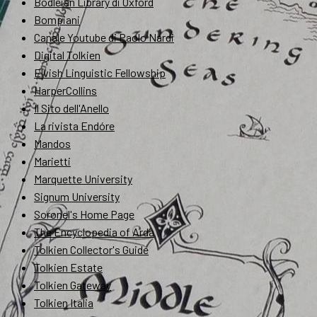
Bodleian Library di Oxford
Bompiani
Canale Youtube di Paolo Nardi
Digital Tolkien
Elvish Linguistic Fellowship
HarperCollins
Il Sito dell'Anello
La rivista Endóre
Mandos
Marietti
Marquette University
Signum University
Soronel's Home Page
The Encyclopedia of Arda
Tolkien Collector's Guide
Tolkien Estate
Tolkien Gateway
Tolkien Italia