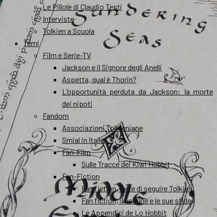
Le Pillole di Claudio Testi
Interviste
Tolkien a Scuola
Temi
Film e Serie-TV
Jackson e il Signore degli Anelli
Aspetta, qual è Thorin?
L’opportunità perduta da Jackson: la morte
dei nipoti
Fandom
Associazioni Tolkieniane
Smial in Italia
Fan-Film
Sulle Tracce dei Kiwi Hobbit
Fan-Fiction
Fan fiction, l’arte di seguire Tolkien
Fan fiction, il canone e le sue sfide
Le Appendici de Lo Hobbit