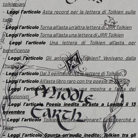
tolkieniani
–
Leggi l’articolo
Asta record per la lettera di Tolkien sulle
rune
–
Leggi l’articolo
Torna all’asta un’altra lettera di JRR Tolkien
–
Leggi l’articolo
Torna all’asta una lettera di JRR Tolkien
–
Leggi l’articolo
Una lettera di Tolkien all’asta per
beneficenza
–
Leggi l’articolo
Gli antenati di Tolkien? Venivano dalla
Prussia
–
Leggi l’articolo
Dal 3 gennaio 2018 le lettere di Tolkien
–
Leggi l’articolo
All’asta libro raro con tre poesie di Tolkien
–
Leggi l’articolo
A Fantastika una mostra e l’asta dei
collezionisti
– Leggi l’articolo
Poesia inedita all’asta a Londra il 13
novembre
– Leggi l’articolo
Tolkien odiava insegnare? Ecco perché è
falso
– Leggi l’articolo
Spunta un’audio inedito: Tolkien tra gli