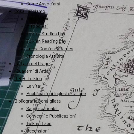
Come Associarsi
Cosa Facciamo
FantastikA
Mitopoiesi
Tolkien Studies Day
Tolkien Reading Day
Lucca Comics & Games
Cronologia Attività
La Tana del Drago
I Quaderni di Arda
J.R.R. Tolkien
La vita
Pubblicazioni Inglesi e Italiane
Bibliografia Consigliata
Saggi scaricabili
Convegni e Pubblicazioni
Tolkien Labs
Recensioni