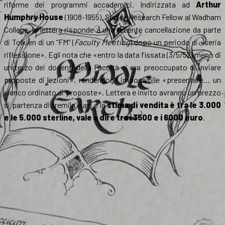
riforme dei programmi accademici. Indirizzata ad
Arthur
Humphry House
(1908-1955), Senior Research Fellow al Wadham
College, la lettera risponde a una recente cancellazione da parte
di Tolkien di un “FM” (
Faculty Meeting
) dopo un periodo di «seria
riflessione». Egli nota che «entro la data fissata (3/5/52) meno di
un terzo dei docenti della Facoltà si era preoccupato di inviare
proposte di lezioni», rendendogli impossibile «presentare… un
elenco ordinato di proposte». Lettera e invito avranno un prezzo
di partenza di tremila euro e la
stima di vendita è tra le 3.000
e le 5.000 sterline, vale a dire tra i 3500 e i 6000 euro
.