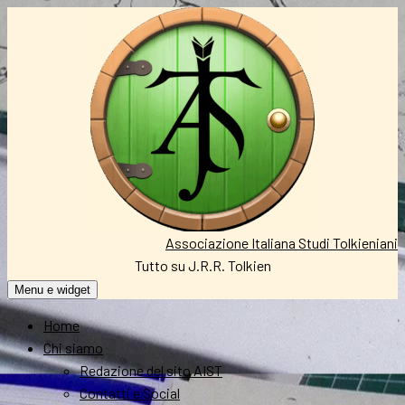
Vai
al
contenuto
Associazione Italiana Studi Tolkieniani
Tutto su J.R.R. Tolkien
Menu e widget
Home
Chi siamo
Redazione del sito AIST
Contatti e Social