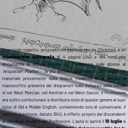
Il secondo oggetto, proposto nientemeno che da
Christie’s
, è un
manoscritto autografo
di 4 pagine (240 x 184 mm) che
documenta le lezioni tenute dal Professore sulle glosse al
Vespasian Psalter
– la più antica traduzione in Old English di
materiale proveniente dalla Bibbia, risalente al IX secolo. Il
manoscritto presenta dei diagrammi sullo sviluppo della vocale
‘a’ nel West Mercian, nel Kentish e nel West-Saxon. Il Professore
era solito confezionare e distribuire note di questo genere ai suoi
tutor di Old e Middle English, consentendo loro di conservarle. Il
testo in questione, datato 1942, è offerto proprio dai discendenti
di uno degli studenti del Professore. L’asta si aprirà il
10 luglio
e