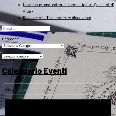
New Issue and editorial format for «I Quaderni di
Arda»
Receiver of a Tolkien’s letter discovered
Ricerca
per:
Categorie
Calendario Eventi
Set
5