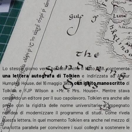
Lo stesso giorno verrà battuto anche il lotto 248, contenente
una lettera autografa di Tolkien
e indirizzata ad Arthur
Humphry House, del 16 maggio 1952,
con invito manoscritto
di
Tolkien e FJP Wilson a «Mr. e Mrs. House». Mentre stava
cercando un editore per il suo capolavoro, Tolkien era anche alle
prese con la rigidità delle norme universitarie e impegnato
nell’idea di modernizzare il programma di studi. Come rivela
questa lettera, in quel momento Tolkien era anche nel mezzo di
una lotta parallela per convincere i suoi colleghi a sostenere le