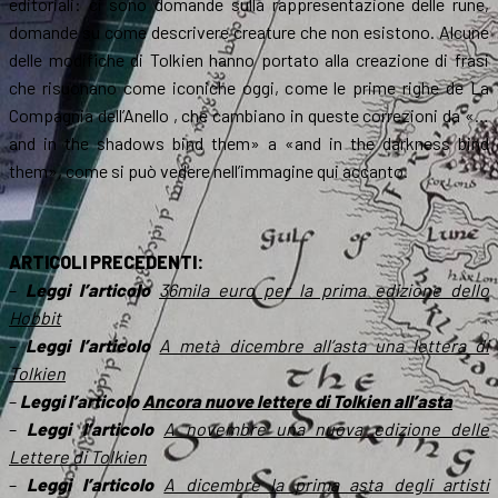
editoriali: ci sono domande sulla rappresentazione delle rune,
domande su come descrivere creature che non esistono. Alcune
delle modifiche di Tolkien hanno portato alla creazione di frasi
che risuonano come iconiche oggi, come le prime righe de La
Compagnia dell’Anello , che cambiano in queste correzioni da «…
and in the shadows bind them» a «and in the darkness bind
them», come si può vedere nell’immagine qui accanto.
ARTICOLI PRECEDENTI:
–
Leggi l’articolo
36mila euro per la prima edizione dello
Hobbit
–
Leggi l’articolo
A metà dicembre all’asta una lettera di
Tolkien
–
Leggi l’articolo
Ancora nuove lettere di Tolkien all’asta
–
Leggi l’articolo
A novembre una nuova edizione delle
Lettere di Tolkien
–
Leggi l’articolo
A dicembre la prima asta degli artisti