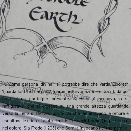
«…Come persona “divina”, si potrebbe dire che Varda/Elboreth
“guarda lontano dal cielo” (come nell’invocazione di Sam); da qui
l’uso di un participio presente. Spesso si pensava, o si
raffigurava, che si ergesse su una grande altezza guardando
verso la Terra di Mezzo, con occhi che penetravano le ombre e
ascoltava le grida di aiuto degli Elfi (e degli Uomini) in pericolo o
nel dolore. Sia Frodo (I 208) che Sam la invocano nei momenti di