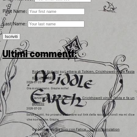
First Name:
Last Name:
Ultimi commenti:
Roberto Arduini
su
Lettera di Tolkien, Crickhowell vince l’asta
e fa un appello
2026-07-20
Ora è sistemato. Grazie mille!
Daniela
su
Lettera di Tolkien, Crickhowell vince l’asta e fa un
appello
2026-07-20
Salve a tutti, ho provato a cliccare sul link della raccolta fondi ma mi dice
che non esiste. Grazie
Gipsoteco
su
Tre anni con Fatica… Lost in translation
2026-07-10