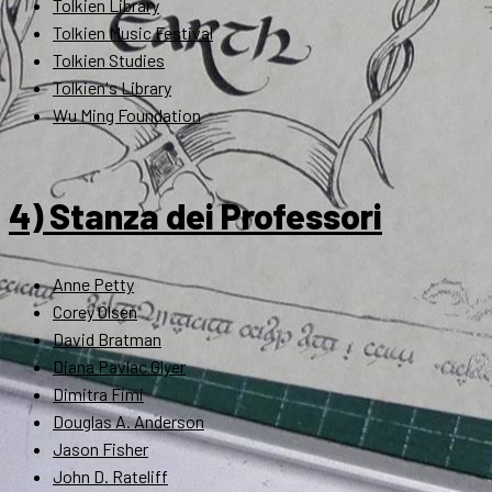
Tolkien Library
Tolkien Music Festival
Tolkien Studies
Tolkien's Library
Wu Ming Foundation
4) Stanza dei Professori
Anne Petty
Corey Olsen
David Bratman
Diana Pavlac Glyer
Dimitra Fimi
Douglas A. Anderson
Jason Fisher
John D. Rateliff