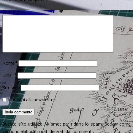
Commento
*
Nome
*
Email
*
Sito web
Iscrivimi alla newsletter!
Questo sito utilizza Akismet per ridurre lo spam.
Scopri come
vengono elaborati i dati derivati dai commenti
.