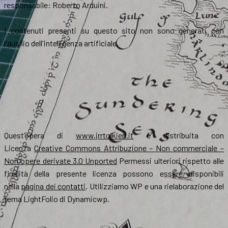
responsabile: Roberto Arduini.
I contenuti presenti su questo sito non sono generati con
l'ausilio dell'intelligenza artificiale.
Quest’opera di
www.jrrtolkien.it
è distribuita con
Licenza
Creative Commons Attribuzione – Non commerciale –
Non opere derivate 3.0 Unported
Permessi ulteriori rispetto alle
finalità della presente licenza possono essere disponibili
nella
pagina dei contatti
. Utilizziamo WP e una rielaborazione del
tema LightFolio di Dynamicwp.