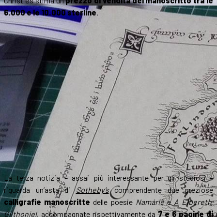
Christie’s stima un
prezzo di vendita del manoscritto tra le
6.000 e le 10.000 sterline
.
La terza notizia – assai più interessante per gli studiosi –
riguarda un’asta di
Sotheby’s
comprendente due preziose
calligrafie manoscritte
delle poesie
Namárië
e
A Elbereth
Gilthoniel
, accompagnate rispettivamente da
7 e 6
pagine di