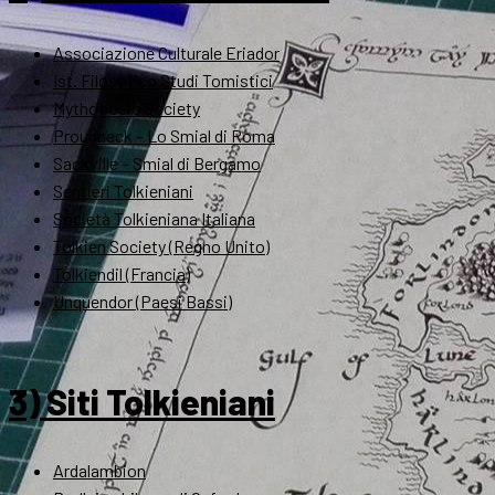
Associazione Culturale Eriador
Ist. Filosofico Studi Tomistici
Mythopoeic Society
Proudneck – Lo Smial di Roma
Sackville – Smial di Bergamo
Sentieri Tolkieniani
Società Tolkieniana Italiana
Tolkien Society (Regno Unito)
Tolkiendil (Francia)
Unquendor (Paesi Bassi)
3) Siti Tolkieniani
Ardalambion