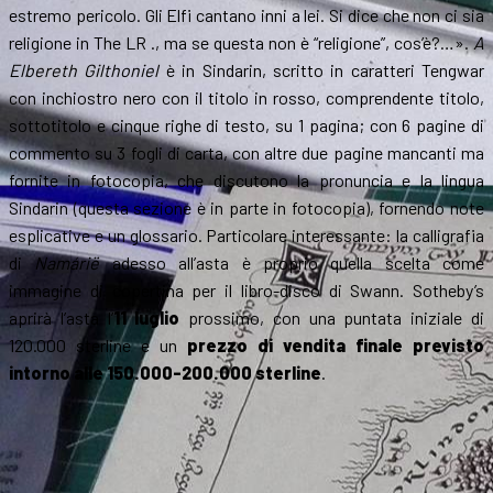
estremo pericolo. Gli Elfi cantano inni a lei. Si dice che non ci sia
religione in The LR ., ma se questa non è “religione”, cos’è?…».
A
Elbereth Gilthoniel
è in Sindarin, scritto in caratteri Tengwar
con inchiostro nero con il titolo in rosso, comprendente titolo,
sottotitolo e cinque righe di testo, su 1 pagina; con 6 pagine di
commento su 3 fogli di carta, con altre due pagine mancanti ma
fornite in fotocopia, che discutono la pronuncia e la lingua
Sindarin (questa sezione è in parte in fotocopia), fornendo note
esplicative e un glossario. Particolare interessante: la calligrafia
di
Namárië
adesso all’asta è proprio quella scelta come
immagine di copertina per il libro-disco di Swann. Sotheby’s
aprirà l’asta l’
11 luglio
prossimo, con una puntata iniziale di
120.000 sterline e un
prezzo di vendita finale previsto
intorno alle 150.000-200.000 sterline
.