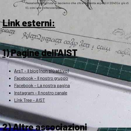
Passatemi la battuta: e lasciamo che chi si lamenta aspetti il 2043 (o giù di
lì), così una volta scaduti…
Link esterni
:
1) Pagine dell'AIST
ArsT – Il blog (non più attivo)
Facebook – Il nostro gruppo
Facebook – La nostra pagina
Instagram – Il nostro canale
Link Tree – AIST
2) Altre associazioni