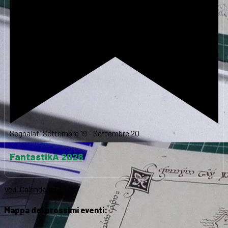
Segnalati
Settembre 19
-
Settembre 20
FantastikA 2026
Vedi Calendario
Mappa dei prossimi eventi: