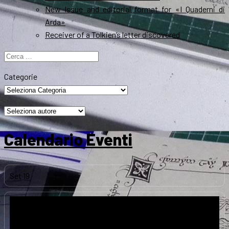
New Issue and editorial format for «I Quaderni di
Arda»
Receiver of a Tolkien’s letter discovered
Ricerca
per:
Categorie
Calendario Eventi
Set
19