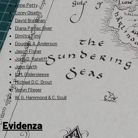
Anne Petty
Corey Olsen
David Bratman
Diana Pavlac Glyer
Dimitra Fimi
Douglas A. Anderson
Jason Fisher
John D. Rateliff
John Garth
L.M. Gildersleeve
Michael D.C. Drout
Verlyn Flieger
W. G. Hammond & C. Scull
Evidenza