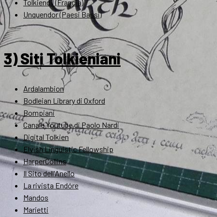
Tolkiendil (Francia)
Unquendor (Paesi Bassi)
3) Siti Tolkieniani
Ardalambion
Bodleian Library di Oxford
Bompiani
Canale Youtube di Paolo Nardi
Digital Tolkien
Elvish Linguistic Fellowship
HarperCollins
Il Sito dell'Anello
La rivista Endóre
Mandos
Marietti