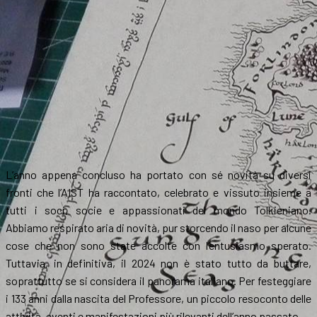
L’anno appena concluso ha portato con sé novità su diversi
fronti che l’AIST ha raccontato, celebrato e vissuto insieme a
tutti i soci, socie e appassionati del mondo Tolkieniano.
Abbiamo respirato aria di novità, pur storcendo il naso per alcune
cose che non sono state accolte con l’entusiasmo sperato.
Tuttavia, in definitiva, il 2024 non è stato tutto da buttare,
soprattutto se si considera il panorama italiano. Per festeggiare
i 133 anni dalla nascita del Professore, un piccolo resoconto delle
attività, eventi e manifestazioni più rilevanti dell’anno passato.