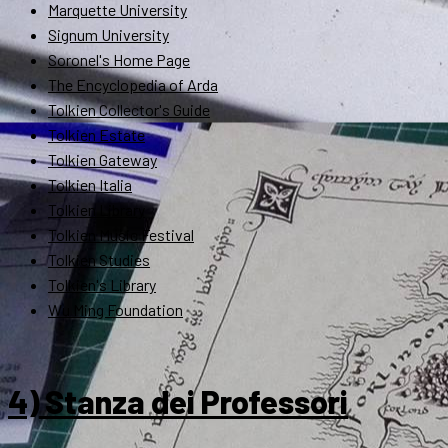
Marquette University
Signum University
Soronel's Home Page
The Encyclopedia of Arda
Tolkien Collector's Guide
Tolkien Estate
Tolkien Gateway
Tolkien Italia
Tolkien Library
Tolkien Music Festival
Tolkien Studies
Tolkien's Library
Wu Ming Foundation
4) Stanza dei Professori