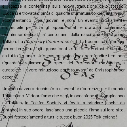
e ragazze a conferenze sulla nuova traduzione dello stesso,
Lucca si è trovata dipinta di qualche sfumatura tolkieniana in più,
accontentando i più giovani e non. Un evento sicuramente
imperdibile per tutti gli appassionati è stata la conferenza
oxoniense dedicata ai cento anni dalla nascita di Christopher
Tolkien. La
Centenary Conference
è stata trasmessa online per
permettere a tutti gli appassionati, studiosi e curiosi di seguirla
da tutto il mondo. Un’occasione unica per approfondire temi non
riguardanti solamente le opere del Professore ma anche la
curatela e il lavoro minuzioso portato avanti da Christopher per
decenni.
Un anno davvero ricchissimo di eventi e ricorrenze per il mondo
Tolkieniano. Vi ricordiamo che oggi, in occasione del compleanno
di Tolkien,
la Tolkien Society vi invita a brindare (anche da
lontano) in suo onore
, lasciando una piccola firma sul loro sito.
Buoni festeggiamenti a tutti e tutte e buon 2025 Tolkieniano!