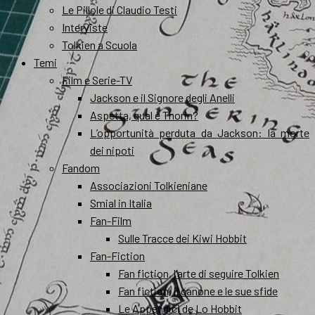
Le Pillole di Claudio Testi
Interviste
Tolkien a Scuola
Temi
Film e Serie-TV
Jackson e il Signore degli Anelli
Aspetta, qual è Thorin?
L’opportunità perduta da Jackson: la morte
dei nipoti
Fandom
Associazioni Tolkieniane
Smial in Italia
Fan-Film
Sulle Tracce dei Kiwi Hobbit
Fan-Fiction
Fan fiction, l’arte di seguire Tolkien
Fan fiction, il canone e le sue sfide
Le Appendici de Lo Hobbit