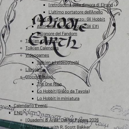
I retroscena della dimora di Elrond
L’ultimo portatore dell’Anello
Abiti della Terra di Mezzo: Gli Hobbit
Abiti della Terra di Mezzo: Gli Elfi
Il Signore del Fandom
Tolkien a Fumetti
Tolkien Calendars
Videogames
Tolkien e i videogiochi
Librigame
Gioco di Ruolo
The One Ring
Lo Hobbit (Gioco da Tavola)
Lo Hobbit in miniatura
Calendario Eventi
ENG
I Quaderni di Arda: Call for Papers 2026
An interview with R. Scott Bakker