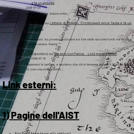
e fa un appello
2026-07-20
Ora è sistemato. Grazie mille!
Daniela
su
Lettera di Tolkien, Crickhowell vince l’asta e fa un
appello
2026-07-20
Salve a tutti, ho provato a cliccare sul link della raccolta fondi ma mi dice
che non esiste. Grazie
Gipsoteco
su
Tre anni con Fatica… Lost in translation
2026-07-10
Passatemi la battuta: e lasciamo che chi si lamenta aspetti il 2043 (o giù di
lì), così una volta scaduti…
Link esterni
:
1) Pagine dell'AIST
ArsT – Il blog (non più attivo)