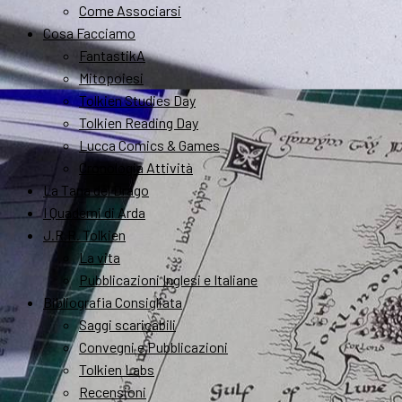
Come Associarsi
Cosa Facciamo
FantastikA
Mitopoiesi
Tolkien Studies Day
Tolkien Reading Day
Lucca Comics & Games
Cronologia Attività
La Tana del Drago
I Quaderni di Arda
J.R.R. Tolkien
La vita
Pubblicazioni Inglesi e Italiane
Bibliografia Consigliata
Saggi scaricabili
Convegni e Pubblicazioni
Tolkien Labs
Recensioni