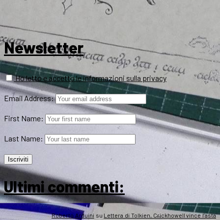
Newsletter
Ho letto e accetto le informazioni sulla privacy
Email Address:
First Name:
Last Name:
Ultimi commenti:
Roberto Arduini
su
Lettera di Tolkien, Crickhowell vince l’asta