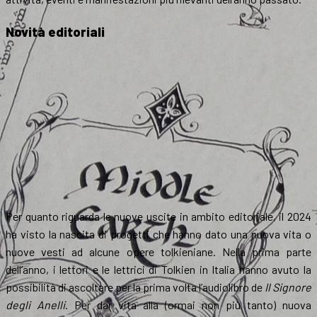
Novità editoriali
Per quanto riguarda le nuove uscite in ambito editoriale, il 2024
ha visto la nascita di progetti che hanno dato una nuova vita o
nuove vesti ad alcune opere tolkieniane. Nella prima parte
dell’anno, i lettori e le lettrici di Tolkien in Italia hanno avuto la
possibilità di ascoltare per la prima volta l’audiolibro de
Il Signore
degli Anelli
. Per dar vita alla (ormai non più tanto) nuova