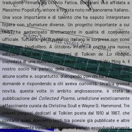
traduzione firmata da Ottavio Fatica, Bompiani si è affidata a
Massimo Popolizio, attore e regista noto nel panorama italiano.
Una voce importante e di talento che ha saputo interpretare
l’opera con sfumature diverse. Un progetto importante a cui
l’AIST ha partecipato direttamente in qualità di consulente
ufficiale. Tuttavia, per il pubblico italiano le sorprese non sono
finite con l’audiolibro. A ottobre, infatti, è uscita una nuova
edizione illustrata con i disegni di Tolkien de
Lo Hobbit
,
corredata di una nuovissima traduzione a cura di Wu Ming 4. Il
nostro socio ha parlato della nuova impresa
qui
, spiegando
alcune scelte e, soprattutto, dialogando con chi ha voluto porre
domande e rispondendo a chi aveva curiosità. Un’altra grossa
novità, questa volta in ambito anglosassone, è stata la
pubblicazione dei
Collected Poems
, un’edizione esteticamente
affascinante curata da Christina Scull e Wayne G. Hammond. Tre
volumi corposi dedicati al Tolkien poeta dal 1910 al 1967, che
contano quasi duecento testi tra poesie già pubblicate e altre
completamente inedite. Ne abbiamo parlato approfonditamente