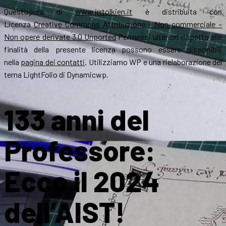
Quest’opera di
www.jrrtolkien.it
è distribuita con
Licenza
Creative Commons Attribuzione – Non commerciale –
Non opere derivate 3.0 Unported
Permessi ulteriori rispetto alle
finalità della presente licenza possono essere disponibili
nella
pagina dei contatti
. Utilizziamo WP e una rielaborazione del
tema LightFolio di Dynamicwp.
133 anni del
Professore:
Ecco il 2024
dell’AIST!