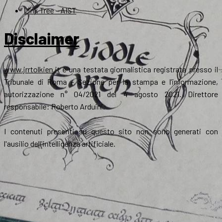
Link Tree – AIST
Disclaimer
www.jrrtolkien.it
è una testata giornalistica registrata presso il
Tribunale di Roma - Sezione per la stampa e l’informazione,
autorizzazione n° 04/2021 del 4 agosto 2021. Direttore
responsabile: Roberto Arduini.
I contenuti presenti su questo sito non sono generati con
l'ausilio dell'intelligenza artificiale.