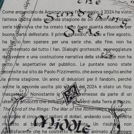
Come annunciato da Amazon verso fine maggio, il 2024 ha visto
l’attesa uscita della seconda stagione de
Gli Anelli del Potere
,
serie televisiva che ha creato tanto
hype
quanta delusione per
buona parte dell’estate. Il primo episodio, uscito a fine agosto,
ha fatto ben sperare per una serie che, alla fine, non ha
accontentato del tutto i fan. Dialoghi grotteschi, sceneggiatura
da rivedere e una costruzione narrativa della storia che non ha
retto le aspettative del pubblico. Le puntate sono state
recensite sul sito da Paolo Pizzimento, che aveva seguito anche
la prima stagione. Un anno di delusioni per il fandom, perché
anche la seconda uscita più attesa del 2024 è stato un flop
inaspettato. Nonostante le buone premesse da parte di un
ulteriore prodotto che sviluppasse gli eventi della Terra di Mezzo,
The Lord of the Rings: The War of the Rohirrim
ha guadagnato
un totale di circa dieci milioni di dollari, andando così in perdita
rispetto al budget iniziale di trenta. Un risultato non
soddisfacente che ha costretto il cartone animato a
ripiegare