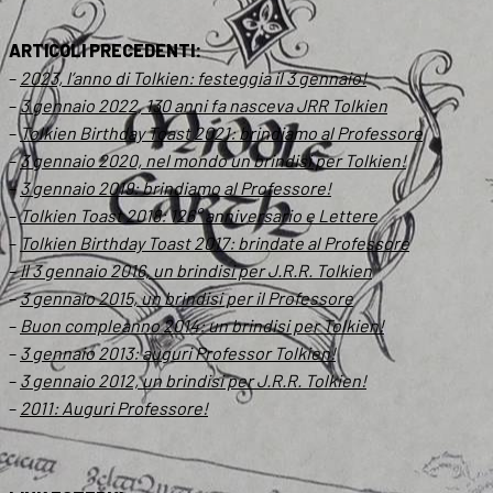
ARTICOLI PRECEDENTI:
–
2023, l’anno di Tolkien: festeggia il 3 gennaio!
–
3 gennaio 2022, 130 anni fa nasceva JRR Tolkien
–
Tolkien Birthday Toast 2021: brindiamo al Professore
–
3 gennaio 2020, nel mondo un brindisi per Tolkien!
–
3 gennaio 2019: brindiamo al Professore!
–
Tolkien Toast 2018: 126° anniversario e Lettere
–
Tolkien Birthday Toast 2017: brindate al Professore
–
Il 3 gennaio 2016, un brindisi per J.R.R. Tolkien
–
3 gennaio 2015, un brindisi per il Professore
–
Buon compleanno 2014: un brindisi per Tolkien!
–
3 gennaio 2013: auguri Professor Tolkien!
–
3 gennaio 2012, un brindisi per J.R.R. Tolkien!
–
2011: Auguri Professore!