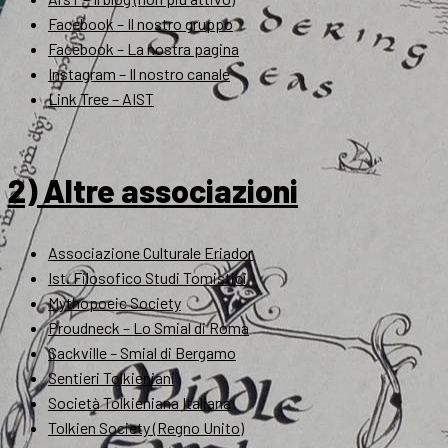
Facebook – Il nostro gruppo
Facebook – La nostra pagina
Instagram – Il nostro canale
Link Tree – AIST
2) Altre associazioni
Associazione Culturale Eriador
Ist. Filosofico Studi Tomistici
Mythopoeic Society
Proudneck – Lo Smial di Roma
Sackville – Smial di Bergamo
Sentieri Tolkieniani
Società Tolkieniana Italiana
Tolkien Society (Regno Unito)