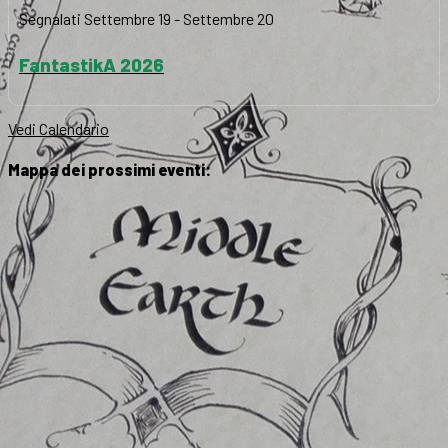
Segnalati
Settembre 19
-
Settembre 20
FantastikA 2026
Vedi Calendario
Mappa dei prossimi eventi: