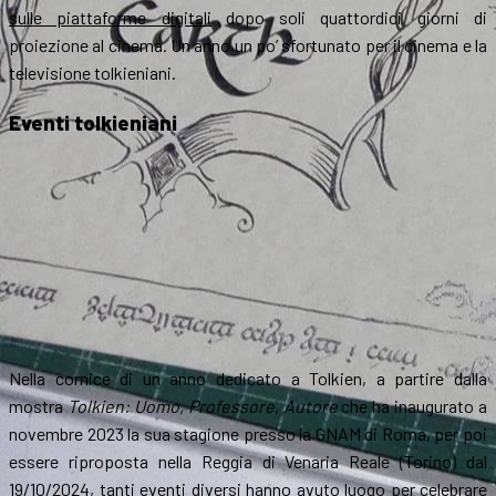
sulle piattaforme digitali
dopo soli quattordici giorni di
proiezione al cinema. Un anno un po’ sfortunato per il cinema e la
televisione tolkieniani.
Eventi tolkieniani
Nella cornice di un anno dedicato a Tolkien, a partire dalla
mostra
Tolkien: Uomo, Professore, Autore
che ha inaugurato a
novembre 2023 la sua stagione presso la GNAM di Roma, per poi
essere riproposta nella Reggia di Venaria Reale (Torino) dal
19/10/2024, tanti eventi diversi hanno avuto luogo per celebrare