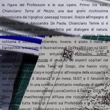
la figura del Professore e le sue opere. Primo tra tutti,
Chianciano Terra di Mezzo
, una due giorni ricchissima
incorniciata dai rigogliosi paesaggi toscani. Grazie all’impegno di
Roberta Tosi e Alessandra De Paola, Chianciano Terme si è
trasformata nella
location
perfetta per dialogare di natura,
Tolkien e letteratura con laboratori, spettacoli, attività, film in
notturna e concerti. Settembre, invece, è stato il mese di
FantastikA, la biennale di illustrazione di Dozza (BO) con cui l’AIST
collabora sempre con entusiasmo.
Moltissimi eventi,
conferenze, tavole rotonde
di studiosi ed esperti ospitati nel
borgo medievale e nella Tana del Drago, che hanno visto
appassionati di
fantasy
e non riunirsi all’insegna della scoperta e
del divertimento. A distanza di un mese, l’AIST e il
fandom
si
sono visti riuniti in una cornice altrettanto medievale di quella di
Dozza, Lucca, in occasione del LuccaComics & Games 2024. Nel
caos di una manifestazione diffusa che richiama moltissime
persone da tutta Italia, gli eventi sul Professore e le sue opere
non sono mancati. Da laboratori su
Lo Hobbit
per giovani ragazzi