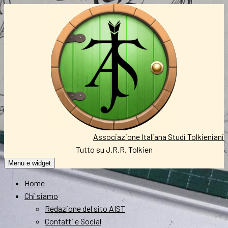
Vai
al
contenuto
Associazione Italiana Studi Tolkieniani
Tutto su J.R.R. Tolkien
Menu e widget
Home
Chi siamo
Redazione del sito AIST
Contatti e Social