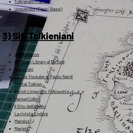
Tolkiendil (Francia)
Unquendor (Paesi Bassi)
3) Siti Tolkieniani
Ardalambion
Bodleian Library di Oxford
Bompiani
Canale Youtube di Paolo Nardi
Digital Tolkien
Elvish Linguistic Fellowship
HarperCollins
Il Sito dell'Anello
La rivista Endóre
Mandos
Marietti