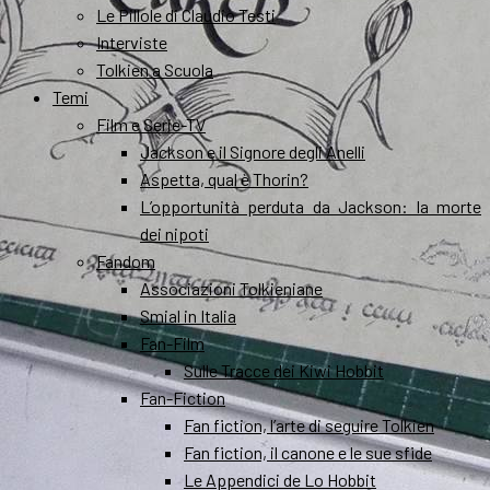
Le Pillole di Claudio Testi
Interviste
Tolkien a Scuola
Temi
Film e Serie-TV
Jackson e il Signore degli Anelli
Aspetta, qual è Thorin?
L’opportunità perduta da Jackson: la morte
dei nipoti
Fandom
Associazioni Tolkieniane
Smial in Italia
Fan-Film
Sulle Tracce dei Kiwi Hobbit
Fan-Fiction
Fan fiction, l’arte di seguire Tolkien
Fan fiction, il canone e le sue sfide
Le Appendici de Lo Hobbit