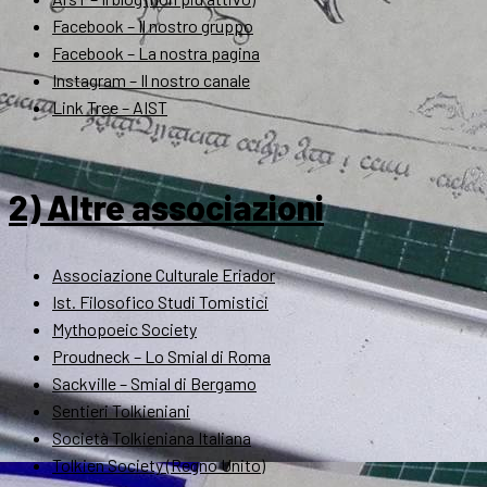
Facebook – Il nostro gruppo
Facebook – La nostra pagina
Instagram – Il nostro canale
Link Tree – AIST
2) Altre associazioni
Associazione Culturale Eriador
Ist. Filosofico Studi Tomistici
Mythopoeic Society
Proudneck – Lo Smial di Roma
Sackville – Smial di Bergamo
Sentieri Tolkieniani
Società Tolkieniana Italiana
Tolkien Society (Regno Unito)