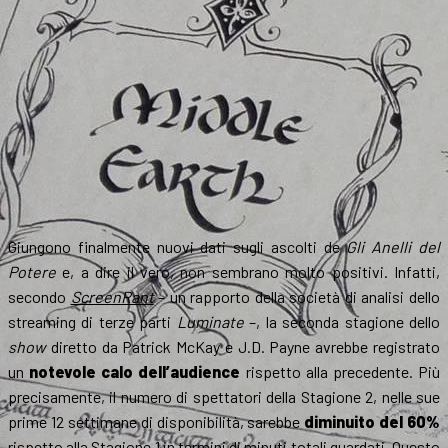
Giungono finalmente nuovi dati sugli ascolti de
Gli Anelli del
Potere
e, a dire il vero, non sembrano molto positivi. Infatti,
secondo
ScreenRant
– un rapporto della società di analisi dello
streaming di terze parti
Luminate
–, la seconda stagione dello
show
diretto da Patrick McKay e J.D. Payne avrebbe registrato
un
notevole calo dell’audience
rispetto alla precedente. Più
precisamente, il numero di spettatori della Stagione 2, nelle sue
prime 12 settimane di disponibilità, sarebbe
diminuito del 60%
rispetto alla Stagione 1 in termini di minuti totali guardati. Questo