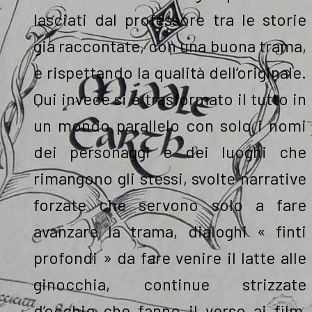
lasciati dal professore tra le storie
gia raccontate, con una buona trama,
e rispettando la qualità dell’originale.
Qui invece si é trasformato il tutto in
un mondo parallelo con solo i nomi
dei personaggi e dei luoghi che
rimangono gli stessi, svolte narrative
forzate che servono solo a fare
avanzare la trama, dialoghi « finti
profondi » da fare venire il latte alle
ginocchia, continue strizzate
d’occhio che fanno il verso ai film,