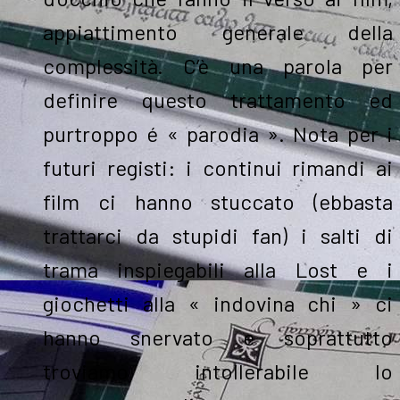
appiattimento generale della
complessità. C’è una parola per
definire questo trattamento ed
purtroppo é « parodia ». Nota per i
futuri registi: i continui rimandi ai
film ci hanno stuccato (ebbasta
trattarci da stupidi fan) i salti di
trama inspiegabili alla Lost e i
giochetti alla « indovina chi » ci
hanno snervato e soprattutto
troviamo intollerabile lo