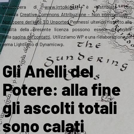
Quest’opera di
www.jrrtolkien.it
è distribuita con
Licenza
Creative Commons Attribuzione – Non commerciale –
Non opere derivate 3.0 Unported
Permessi ulteriori rispetto alle
finalità della presente licenza possono essere disponibili
nella
pagina dei contatti
. Utilizziamo WP e una rielaborazione del
tema LightFolio di Dynamicwp.
Gli Anelli del
Potere: alla fine
gli ascolti totali
sono calati