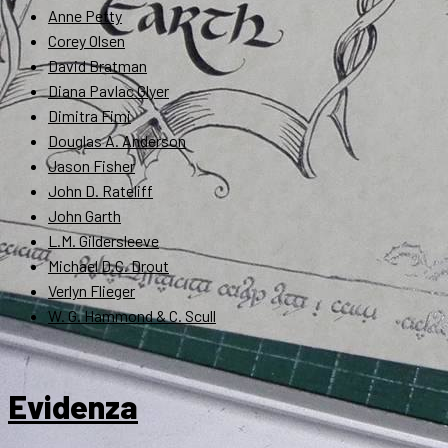
Anne Petty
Corey Olsen
David Bratman
Diana Pavlac Glyer
Dimitra Fimi
Douglas A. Anderson
Jason Fisher
John D. Rateliff
John Garth
L.M. Gildersleeve
Michael D.C. Drout
Verlyn Flieger
W. G. Hammond & C. Scull
Evidenza