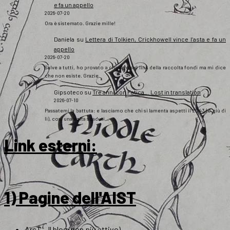
e fa un appello
2026-07-20
Ora è sistemato. Grazie mille!
Daniela
su
Lettera di Tolkien, Crickhowell vince l’asta e fa un
appello
2026-07-20
Salve a tutti, ho provato a cliccare sul link della raccolta fondi ma mi dice
che non esiste. Grazie
Gipsoteco
su
Tre anni con Fatica… Lost in translation
2026-07-10
Passatemi la battuta: e lasciamo che chi si lamenta aspetti il 2043 (o giù di
lì), così una volta scaduti…
Link esterni
:
1) Pagine dell'AIST
ArsT – Il blog (non più attivo)