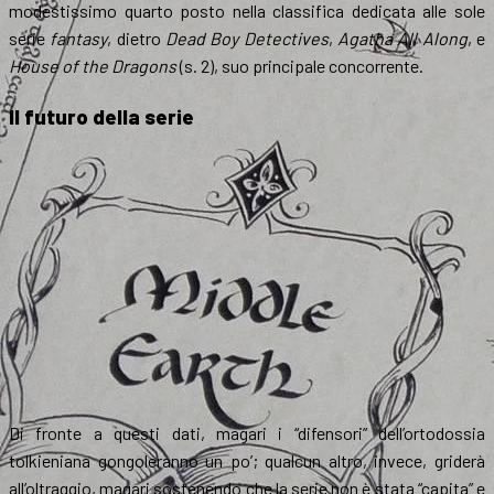
modestissimo quarto posto nella classifica dedicata alle sole
serie
fantasy
, dietro
Dead Boy Detectives
,
Agatha All Along
, e
House of the Dragons
(s. 2), suo principale concorrente.
Il futuro della serie
Di fronte a questi dati, magari i “difensori” dell’ortodossia
tolkieniana gongoleranno un po’; qualcun altro, invece, griderà
all’oltraggio, magari sostenendo che la serie non è stata “capita” e