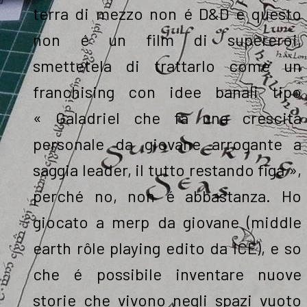
terra di mezzo non é D&D e questo
non é un film di supereroi,
smettetela di trattarlo come un
franchising con idee banali tipo
« Galadriel che fa una crescita
personale da giovane arrogante a
saggia leader, il tutto restando figa »,
perché no, non é abbastanza. Ho
giocato a merp da giovane (middle
earth rôle playing edito da ICE), e so
che é possibile inventare nuove
storie che vivono negli spazi vuoto