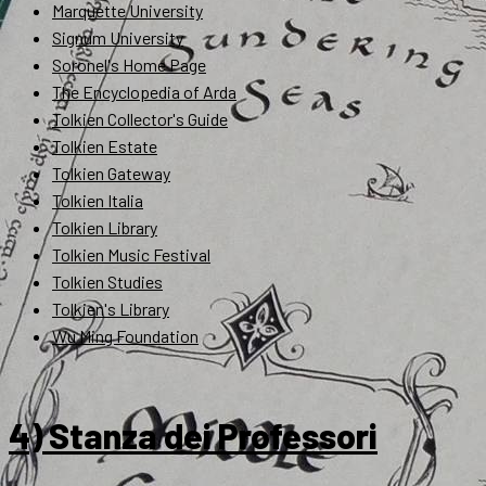
Marquette University
Signum University
Soronel's Home Page
The Encyclopedia of Arda
Tolkien Collector's Guide
Tolkien Estate
Tolkien Gateway
Tolkien Italia
Tolkien Library
Tolkien Music Festival
Tolkien Studies
Tolkien's Library
Wu Ming Foundation
4) Stanza dei Professori