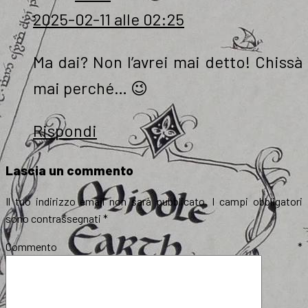
2025-02-11 alle 02:25
Ma dai? Non l’avrei mai detto! Chissà
mai perché… 😉
Rispondi
Lascia un commento
Il tuo indirizzo email non sarà pubblicato.
I campi obbligatori
sono contrassegnati
*
Commento
*