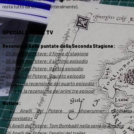
resta tutto da scrivere (letteralmente).
SPECIALE SERIE TV
Recensioni delle puntate della Seconda Stagione:
–
Gli Anelli del Potere: il finale di stagione
–
Gli Anelli del Potere: il settimo episodio
–
Gli Anelli del Potere: il sesto episodio
–
Gli Anelli del Potere: il quinto episodio
–
Serie tv: la recensione del quarto episodio
–
Serie tv, la recensione dei primi tre episodi
Notizie:
–
Gli Anelli del Potere, gli showrunner: «Abbiamo
improvvisato»
–
Gli Anelli del Potere: Tom Bombadil nella serie tv Amazon
–
Gli Anelli del Potere: l’analisi del trailer