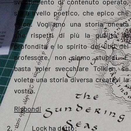
svuotamento di contenuto operato,
sia a livello poetico, che epico che
etico. Vogliamo una storia onesta
che rispetti di più la qualità, la
profondità e lo spirito dei libri del
professore, non siamo stupidi. E
basta voler svecchiare Tolkien, se
volete una storia diversa createvi la
vostra.
Rispondi
Lock
ha detto: