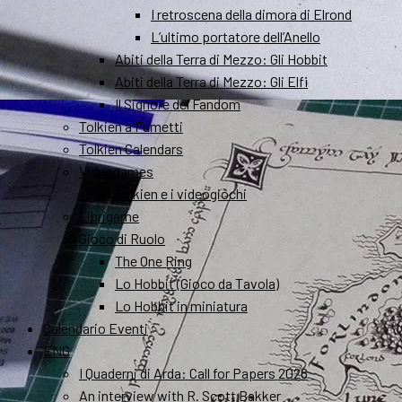
I retroscena della dimora di Elrond
L’ultimo portatore dell’Anello
Abiti della Terra di Mezzo: Gli Hobbit
Abiti della Terra di Mezzo: Gli Elfi
Il Signore del Fandom
Tolkien a Fumetti
Tolkien Calendars
Videogames
Tolkien e i videogiochi
Librigame
Gioco di Ruolo
The One Ring
Lo Hobbit (Gioco da Tavola)
Lo Hobbit in miniatura
Calendario Eventi
ENG
I Quaderni di Arda: Call for Papers 2026
An interview with R. Scott Bakker