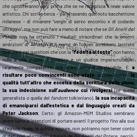
che occorreranno anni prima che se ne recepisca il reale valore
artistico. Chi scrive cerca – parafrasando quel noto bacchettone
milanese – di rimanere “vergin di servo encomio e di codardo
oltraggio”, ma non può fare a meno di notare che se
Gli Anelli del
Potere
non ha ottenuto i risultati straordinari che le enormi
ambizioni di Amazon e il nome di Tolkien avrebbero lasciato
sperare è per questioni che con la
“fedeltà al testo”
non hanno
nulla a che vedere. Il pubblico è un giudice imperscrutabile:
raramente competente, ma quasi sempre implacabile. E
a
risultare poco convincenti sono state
, probabilmente,
la
qualità tutt’altro che eccelsa della scrittura dello
show
,
la sua indecisione sull’
audience
cui rivolgersi
(se quella
generalista o quella del
fandom
tolkieniano),
la sua incapacità
di emanciparsi dall’estetica e dal linguaggio creati da
Peter Jackson
. Certo: gli Amazon-MGM Studios sembrano
avere tutte le intenzioni di portare avanti il progetto fino alla sua
stagione finale, la quinta; eppure, non potranno non tener conto
di dati così allarmanti. Il futuro de
Gli Anelli del Potere
, perciò,