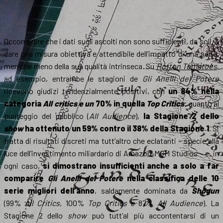
Occorre dire che i dati sugli ascolti non sono sufficienti, da soli, a
dare una misura obiettiva e attendibile dell’impatto di una serie,
men che meno della sua qualità intrinseca
.
Su
Rotten Tomatoes
,
ad esempio, entrambe le stagioni de
Gli Anelli del Potere
ricevono giudizi tendenzialmente positivi, con
un 84% nella
categoria
All critics e un
70% in quella
Top Critics
; quanto al
punteggio del pubblico (
All Audience
),
la Stagione 2 dello
show
ha ottenuto un 59% contro il 38% della Stagione 1
. Si
tratta di risultati discreti ma tutt’altro che eclatanti – specie alla
luce dell’investimento miliardario di Amazon-MGM Studios – e, in
ogni caso,
si dimostrano insufficienti anche a solo a far
comparire
Gli Anelli del Potere
nella classifica delle 10
serie migliori dell’anno
, saldamente dominata da
Shōgun
(99%
All Critics
, 100%
Top Critics e
87%
All Audience
). La
Stagione 2 dello
show
può tutt’al più accontentarsi di un