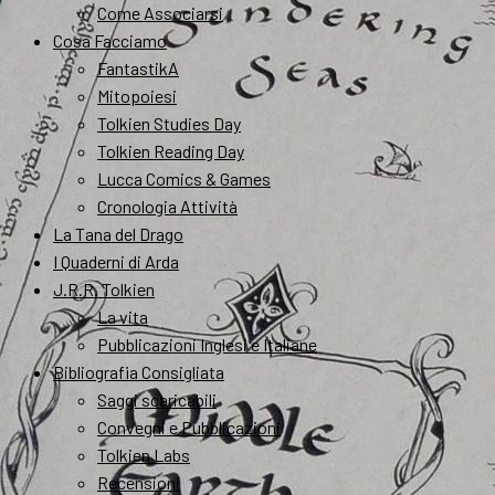
Come Associarsi
Cosa Facciamo
FantastikA
Mitopoiesi
Tolkien Studies Day
Tolkien Reading Day
Lucca Comics & Games
Cronologia Attività
La Tana del Drago
I Quaderni di Arda
J.R.R. Tolkien
La vita
Pubblicazioni Inglesi e Italiane
Bibliografia Consigliata
Saggi scaricabili
Convegni e Pubblicazioni
Tolkien Labs
Recensioni