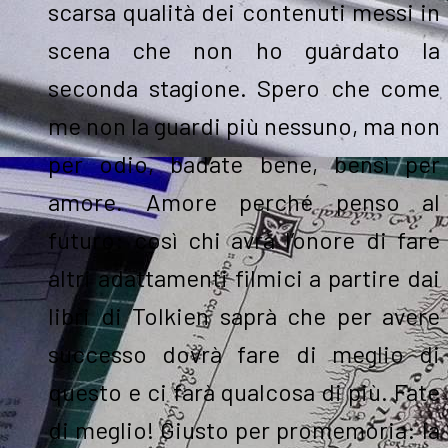
scarsa qualità dei contenuti messi in
scena che non ho guardato la
seconda stagione. Spero che come
me non la guardi più nessuno, ma non
per odio, badate bene, bensì per
amore. Amore perché penso al
futuro: così chi avrà l’onore di fare
altri adattamenti filmici a partire dai
libri di Tolkien saprà che per avere
successo dovrà fare di meglio di
questo e ci farà qualcosa di più. Fate
di meglio! Giusto per promemoria: la