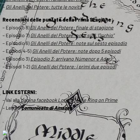
–
Gli Anelli del Potere: tutte le novità
Recensioni delle puntate della Prima Stagione:
– Episodio 8)
Gli Anelli del Potere: finale di stagione
– Episodio 7)
Gli Anelli del Potere: note su ”L’Occhio”
– Episodio 6)
Gli Anelli del Potere: note sul sesto episodio
– Episodi 4-5)
Gli Anelli del
Poter
e:
note dopo 5 episodi
– Episodio 3)
Episodio 3: arrivano Númenor e Adar
– Episodi 1-2)
Gli Anelli del Potere: i primi due episodi
LINK ESTERNI:
– Vai alla
pagina facebook
Lords for the Ring on Prime
– Leggi il
comunicato di Amazon
.