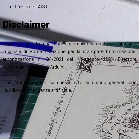
Link Tree – AIST
Disclaimer
www.jrrtolkien.it
è una testata giornalistica registrata presso il
Tribunale di Roma - Sezione per la stampa e l’informazione,
autorizzazione n° 04/2021 del 4 agosto 2021. Direttore
responsabile: Roberto Arduini.
I contenuti presenti su questo sito non sono generati con
l'ausilio dell'intelligenza artificiale.