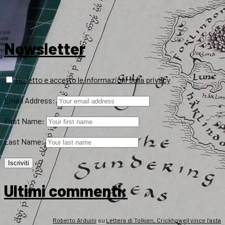
Newsletter
Ho letto e accetto le informazioni sulla privacy
Email Address:
First Name:
Last Name:
Ultimi commenti:
Roberto Arduini
su
Lettera di Tolkien, Crickhowell vince l’asta