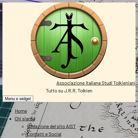
Vai
al
contenuto
Associazione Italiana Studi Tolkieniani
Tutto su J.R.R. Tolkien
Menu e widget
Home
Chi siamo
Redazione del sito AIST
Contatti e Social