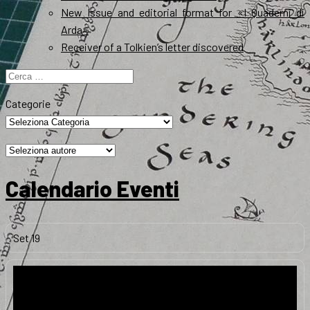
New Issue and editorial format for «I Quaderni di
Arda»
Receiver of a Tolkien’s letter discovered
Ricerca
per:
Categorie
Calendario Eventi
Set
19