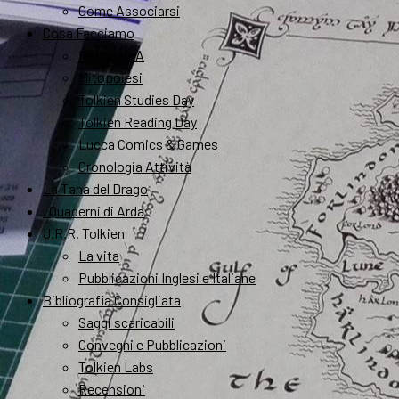
Come Associarsi
Cosa Facciamo
FantastikA
Mitopoiesi
Tolkien Studies Day
Tolkien Reading Day
Lucca Comics & Games
Cronologia Attività
La Tana del Drago
I Quaderni di Arda
J.R.R. Tolkien
La vita
Pubblicazioni Inglesi e Italiane
Bibliografia Consigliata
Saggi scaricabili
Convegni e Pubblicazioni
Tolkien Labs
Recensioni