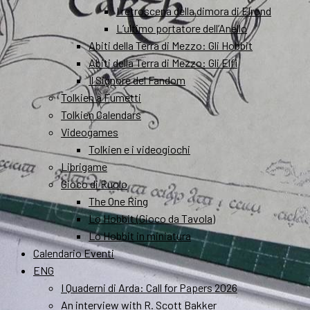
I retroscena della dimora di Elrond
L’ultimo portatore dell’Anello
Abiti della Terra di Mezzo: Gli Hobbit
Abiti della Terra di Mezzo: Gli Elfi
Il Signore del Fandom
Tolkien a Fumetti
Tolkien Calendars
Videogames
Tolkien e i videogiochi
Librigame
Gioco di Ruolo
The One Ring
Lo Hobbit (Gioco da Tavola)
Lo Hobbit in miniatura
Calendario Eventi
ENG
I Quaderni di Arda: Call for Papers 2026
An interview with R. Scott Bakker