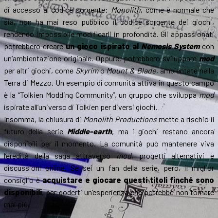
di accesso al codice sorgente:
Monolith
, come è normale che
sia, non ha mai reso pubblico il codice sorgente dei giochi,
rendendo impossibile modificarli in profondità. Gli appassionati
potrebbero creare
un gioco ispirato al
Nemesis System
con
un’ambientazione originale. Oppure, potrebbero sviluppare
mod
per altri giochi, come
Skyrim
o
Mount & Blade
, ambientate nella
Terra di Mezzo. Un esempio di comunità attiva in questo campo
è la “Tolkien Modding Community”, un gruppo che sviluppa
mod
ispirate all’universo di Tolkien per diversi giochi.
Insomma, la chiusura di
Monolith Productions
mette a rischio il
futuro della serie
Middle-earth
, ma i giochi restano ancora
disponibili per il momento. La comunità può mantenere viva
l’eredità della saga attraverso
mod
, progetti alternativi e
discussioni online. Se sei un fan della serie, però, il miglior
consiglio è
acquistare e giocare questi titoli finché sono
disponibili
, per goderti un’esperienza che potrebbe non tornare
mai più.