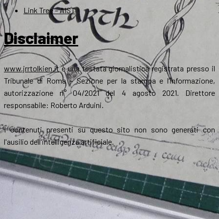
Link Tree – AIST
Disclaimer
www.jrrtolkien.it
è una testata giornalistica registrata presso il
Tribunale di Roma - Sezione per la stampa e l’informazione,
autorizzazione n° 04/2021 del 4 agosto 2021. Direttore
responsabile: Roberto Arduini.
I contenuti presenti su questo sito non sono generati con
l'ausilio dell'intelligenza artificiale.