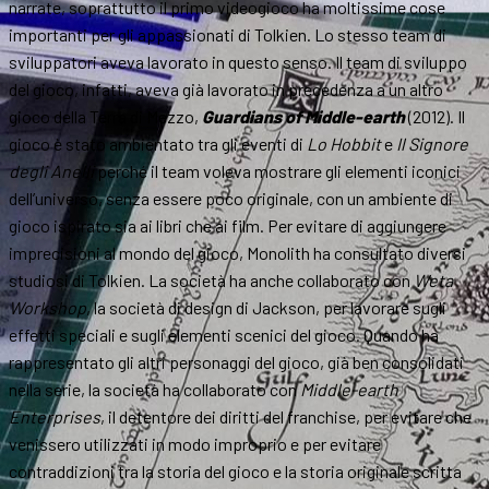
narrate, soprattutto il primo videogioco ha moltissime cose
importanti per gli appassionati di Tolkien. Lo stesso team di
sviluppatori aveva lavorato in questo senso.
Il team di sviluppo
del gioco, infatti, aveva già lavorato in precedenza a un altro
gioco della Terra di Mezzo,
Guardians of Middle-earth
(2012). Il
gioco è stato ambientato tra gli eventi di
Lo Hobbit
e
Il Signore
degli Anelli
perché il team voleva mostrare gli elementi iconici
dell’universo, senza essere poco originale, con un ambiente di
gioco ispirato sia ai libri che ai film. Per evitare di aggiungere
imprecisioni al mondo del gioco, Monolith ha consultato diversi
studiosi di Tolkien. La società ha anche collaborato con
Weta
Workshop
, la società di design di Jackson, per lavorare sugli
effetti speciali e sugli elementi scenici del gioco. Quando ha
rappresentato gli altri personaggi del gioco, già ben consolidati
nella serie, la società ha collaborato con
Middle-earth
Enterprises
, il detentore dei diritti del franchise, per evitare che
venissero utilizzati in modo improprio e per evitare
contraddizioni tra la storia del gioco e la storia originale scritta