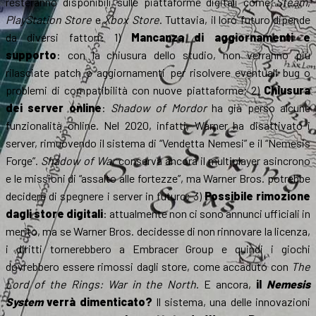
resteranno disponibili sulle piattaforme digitali come
Steam
,
PlayStation Store
e
Xbox Store
. Tuttavia, il loro futuro dipende
da diversi fattori: 1)
Mancanza di aggiornamenti e
supporto
: con la chiusura dello studio, non verranno più
rilasciate patch o aggiornamenti per risolvere eventuali bug o
problemi di compatibilità con nuove piattaforme; 2)
Chiusura
dei server online
:
Shadow of Mordor
ha già perso alcune
funzionalità online. Nel 2020, infatti, Warner ha disattivato i
server, rimuovendo il sistema di “Vendetta Nemesi” e il “Nemesis
Forge”.
Shadow of War
conserva ancora il multiplayer asincrono
e le missioni di “assalto alle fortezze”, ma Warner Bros. potrebbe
decidere di spegnere i server in futuro; 3)
Possibile rimozione
dagli store digitali
: attualmente non ci sono annunci ufficiali in
merito, ma se Warner Bros. decidesse di non rinnovare la licenza,
i diritti tornerebbero a Embracer Group e quindi i giochi
dovrebbero essere rimossi dagli store, come accaduto con
The
Lord of the Rings: War in the North
. E ancora,
il
Nemesis
System
verrà dimenticato?
Il sistema, una delle innovazioni