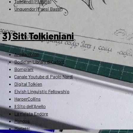
Tolkiendil (Francia)
Unquendor (Paesi Bassi)
3) Siti Tolkieniani
Ardalambion
Bodleian Library di Oxford
Bompiani
Canale Youtube di Paolo Nardi
Digital Tolkien
Elvish Linguistic Fellowship
HarperCollins
Il Sito dell'Anello
La rivista Endóre
Mandos
Marietti