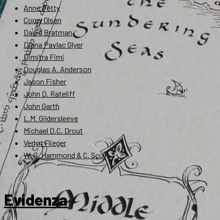
Anne Petty
Corey Olsen
David Bratman
Diana Pavlac Glyer
Dimitra Fimi
Douglas A. Anderson
Jason Fisher
John D. Rateliff
John Garth
L.M. Gildersleeve
Michael D.C. Drout
Verlyn Flieger
W. G. Hammond & C. Scull
Evidenza