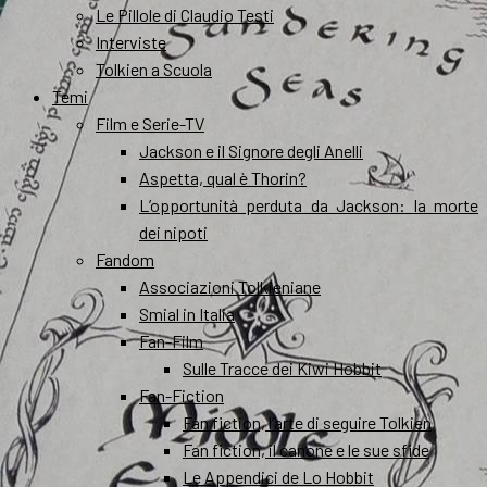
Le Pillole di Claudio Testi
Interviste
Tolkien a Scuola
Temi
Film e Serie-TV
Jackson e il Signore degli Anelli
Aspetta, qual è Thorin?
L’opportunità perduta da Jackson: la morte
dei nipoti
Fandom
Associazioni Tolkieniane
Smial in Italia
Fan-Film
Sulle Tracce dei Kiwi Hobbit
Fan-Fiction
Fan fiction, l’arte di seguire Tolkien
Fan fiction, il canone e le sue sfide
Le Appendici de Lo Hobbit