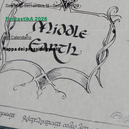
Segnalati
Settembre 19
-
Settembre 20
FantastikA 2026
Vedi Calendario
Mappa dei prossimi eventi: