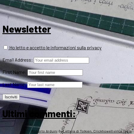
Newsletter
Ho letto e accetto le informazioni sulla privacy
Email Address:
First Name:
Last Name:
Ultimi commenti:
Roberto Arduini
su
Lettera di Tolkien, Crickhowell vince l’asta