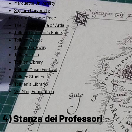
Marquette University
Signum University
Soronel's Home Page
The Encyclopedia of Arda
Tolkien Collector's Guide
Tolkien Estate
Tolkien Gateway
Tolkien Italia
Tolkien Library
Tolkien Music Festival
Tolkien Studies
Tolkien's Library
Wu Ming Foundation
4) Stanza dei Professori