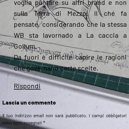
voglia puntare su altri brand e non
sulla Terra di Mezzo. Il ché fa
pensate, considerando che la stessa
WB sta lavornado a La caccia a
Gollum.
Da fuori è difficile capire le ragioni
che governano certe scelte.
Rispondi
Lascia un commento
Il tuo indirizzo email non sarà pubblicato.
I campi obbligatori
sono contrassegnati
*