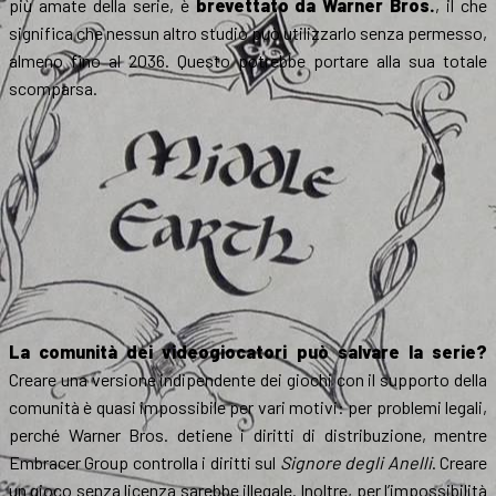
più amate della serie, è
brevettato da Warner Bros.
, il che
significa che nessun altro studio può utilizzarlo senza permesso,
almeno fino al 2036. Questo potrebbe portare alla sua totale
scomparsa.
La comunità dei videogiocatori può salvare la serie?
Creare una versione indipendente dei giochi con il supporto della
comunità è quasi impossibile per vari motivi: per problemi legali,
perché Warner Bros. detiene i diritti di distribuzione, mentre
Embracer Group controlla i diritti sul
Signore degli Anelli
. Creare
un gioco senza licenza sarebbe illegale. Inoltre, per l’impossibilità