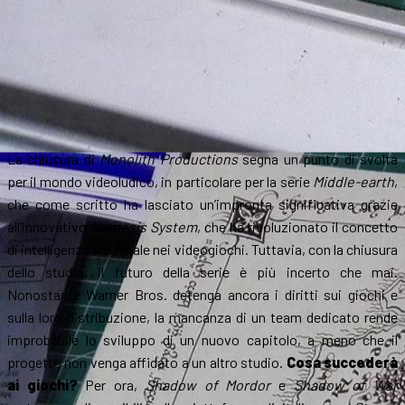
La chiusura di
Monolith Productions
segna un punto di svolta
per il mondo videoludico, in particolare per la serie
Middle-earth
,
che come scritto ha lasciato un’impronta significativa grazie
all’innovativo
Nemesis System
, che ha rivoluzionato il concetto
di intelligenza artificiale nei videogiochi. Tuttavia, con la chiusura
dello studio, il futuro della serie è più incerto che mai.
Nonostante Warner Bros. detenga ancora i diritti sui giochi e
sulla loro distribuzione, la mancanza di un team dedicato rende
improbabile lo sviluppo di un nuovo capitolo, a meno che il
progetto non venga affidato a un altro studio.
Cosa succederà
ai giochi?
Per ora,
Shadow of Mordor
e
Shadow of War