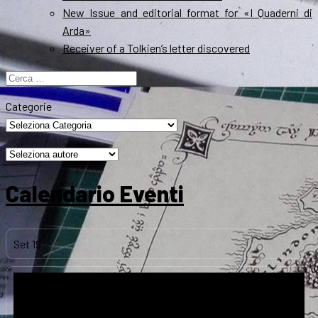
New Issue and editorial format for «I Quaderni di
Arda»
Receiver of a Tolkien’s letter discovered
Ricerca
per:
Categorie
Calendario Eventi
Set
19