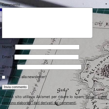
Commento
*
Nome
*
Email
*
Sito web
Iscrivimi alla newsletter!
Questo sito utilizza Akismet per ridurre lo spam.
Scopri come
vengono elaborati i dati derivati dai commenti
.