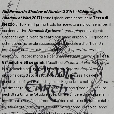
Middle-earth: Shadow of Mordor
(2014)
e
Middle-earth:
Shadow of War
(2017)
sono i giochi ambientati nella
Terra di
Mezzo
di Tolkien. Il primo titolo ha ricevuto ampi consensi per il
suo innovativo
Nemesis System
e il
gameplay
coinvolgente.
Sebbene i dati di vendita esatti non siano disponibili, il gioco ha
ottenuto un notevole successo commerciale e di critica. Un
aspetto interessante è la comunità degli
speedrunner
; ad
esempio, il record mondiale per una
speedrun
“Any%” è di
1 ora,
58 minuti e 59 secondi
. L’uscita di
Shadow of Mordor
è stata
la più riuscita per un gioco basato sul
Signore degli Anelli
. Il
gioco ha debuttato al secondo posto nella classifica delle
vendite di software al dettaglio nel Regno Unito nella sua prima
settimana (dietro FIFA 15) ed è stato il nono gioco più venduto
negli Stati Uniti nell’ottobre 2014. Oltre a vincere diversi premi in
importanti eventi e cerimonie, il gioco è stato selezionato dalle
riviste
GameSpot
,
Joystiq
,
Giant Bomb
come “Gioco dell’anno”
per il 2014, ricevendo anche lo stesso premio al
Game