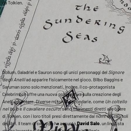
da Tolkien.
Gollum, Galadriel e Sauron sono gli unici personaggi del
Signore
degli Anelli
ad apparire fisicamente nel gioco. Bilbo Baggins e
Saruman sono solo menzionati. Inoltre, il co-protagonista
Celebrimbor offre una nuova prospettiva sulla creazione degli
Anelli del Potere. Diverse missioni secondarie, come
Un coltello
nel buio
e
Il cavaliere oscuro
, sono riferimenti diretti alle opere
di Tolkien, con i loro titoli presi direttamente dai nomi dei capitoli
dei libri. Il team di sviluppo ha assunto
David Salo
, un linguista
che ha lavorato sulle lingue di Tolkien per la trilogia