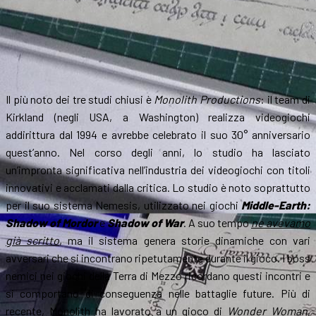
Il più noto dei tre studi chiusi è
Monolith Productions
: il team di
Kirkland (negli USA, a Washington) realizza videogiochi
addirittura dal 1994 e avrebbe celebrato il suo 30° anniversario
quest’anno. Nel corso degli anni, lo studio ha lasciato
un’impronta significativa nell’industria dei videogiochi con titoli
innovativi e acclamati dalla critica. Lo studio è noto soprattutto
per il suo sistema Nemesis, utilizzato nei giochi
Middle-Earth:
Shadow of Mordor
e
Shadow of War
. A suo tempo
ne avevamo
già scritto
, ma il sistema genera storie dinamiche con vari
avversari che si incontrano ripetutamente durante il gioco. I boss
nemici nei giochi della Terra di Mezzo ricordano questi incontri e
si comportano di conseguenza nelle battaglie future. Più di
recente, Monolith ha lavorato a un gioco di
Wonder Woman
,