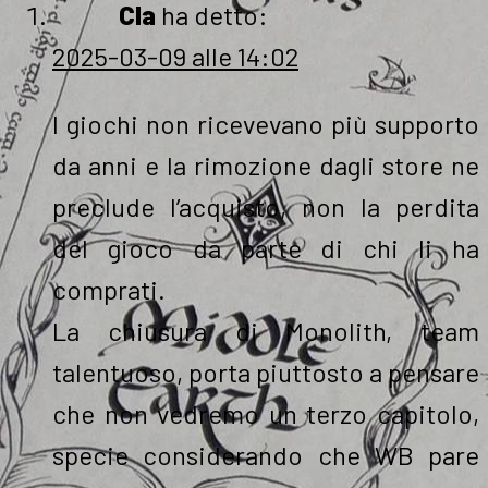
Cla
ha detto:
2025-03-09 alle 14:02
I giochi non ricevevano più supporto
da anni e la rimozione dagli store ne
preclude l’acquisto, non la perdita
del gioco da parte di chi li ha
comprati.
La chiusura di Monolith, team
talentuoso, porta piuttosto a pensare
che non vedremo un terzo capitolo,
specie considerando che WB pare