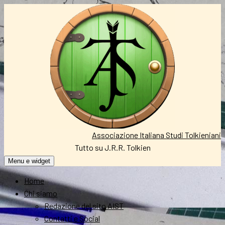
Vai
al
contenuto
Associazione Italiana Studi Tolkieniani
Tutto su J.R.R. Tolkien
Menu e widget
Home
Chi siamo
Redazione del sito AIST
Contatti e Social