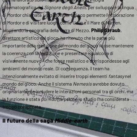
cinematografica del
Signore degli Anelli
, per sviluppare la lingua
di Mordor chiamata
Lingua Nera
. Il gioco permette l’esplorazione
di Mordor e di visitare luoghi come Udûn e il Mare di Núrnen,
ampliando la geografia della Terra di Mezzo.
Philip Straub
,
direttore artistico del gioco, ha ritenuto che la parte più
importante della creazione del mondo del gioco fosse mantenere
la coerenza con la tradizione e presentare «qualcosa di
visivamente nuovo» che fosse realistico e corrispondesse agli
ambienti del mondo reale. Di conseguenza, il team ha
intenzionalmente evitato di inserire troppi elementi
fantasy
nel
mondo del gioco. Anche il sistema
Nemesis
avrebbe dovuto
originariamente includere le interazioni personali tra gli orchi, ma
la funzione è stata poi ridotta perché lo studio l’ha considerata
troppo complicata.
Il futuro della saga
Middle-earth