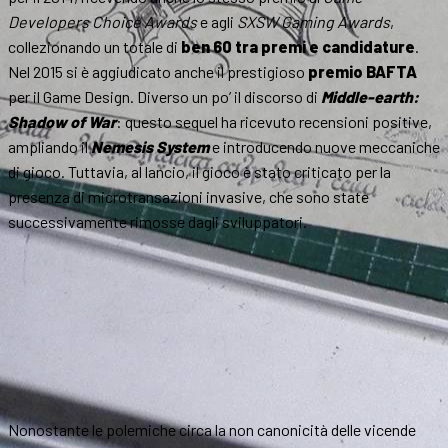
Developers Choice Awards
e agli
SXSW Gaming Awards
,
collezionando un totale di
ben 60 tra premi e candidature
.
Nel 2015 si è aggiudicato anche il prestigioso
premio BAFTA
per il Game Design. Diverso un po’ il discorso di
Middle-earth:
Shadow of War
: questo sequel ha ricevuto recensioni positive,
ampliando il
Nemesis System
e introducendo nuove meccaniche
di gioco. Tuttavia, al lancio, il gioco è stato criticato per la
presenza di microtransazioni invasive, che sono state
successivamente rimosse dagli sviluppatori.
Nonostante le polemiche circa la non canonicità delle vicende