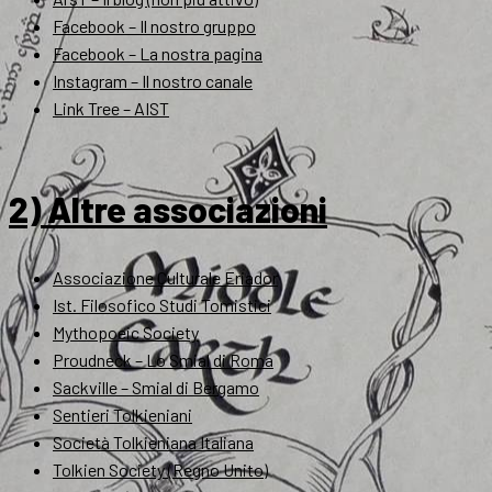
Facebook – Il nostro gruppo
Facebook – La nostra pagina
Instagram – Il nostro canale
Link Tree – AIST
2) Altre associazioni
Associazione Culturale Eriador
Ist. Filosofico Studi Tomistici
Mythopoeic Society
Proudneck – Lo Smial di Roma
Sackville – Smial di Bergamo
Sentieri Tolkieniani
Società Tolkieniana Italiana
Tolkien Society (Regno Unito)