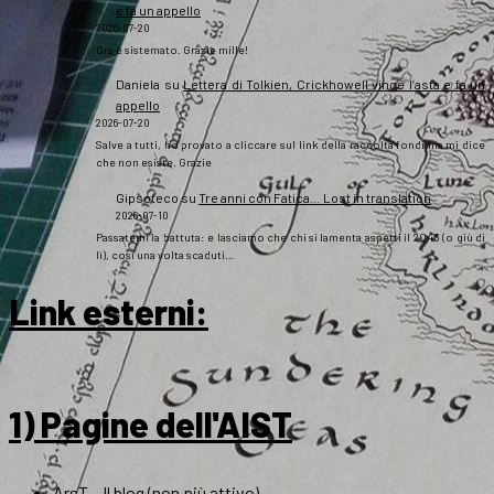
e fa un appello
2026-07-20
Ora è sistemato. Grazie mille!
Daniela
su
Lettera di Tolkien, Crickhowell vince l’asta e fa un
appello
2026-07-20
Salve a tutti, ho provato a cliccare sul link della raccolta fondi ma mi dice
che non esiste. Grazie
Gipsoteco
su
Tre anni con Fatica… Lost in translation
2026-07-10
Passatemi la battuta: e lasciamo che chi si lamenta aspetti il 2043 (o giù di
lì), così una volta scaduti…
Link esterni
:
1) Pagine dell'AIST
ArsT – Il blog (non più attivo)