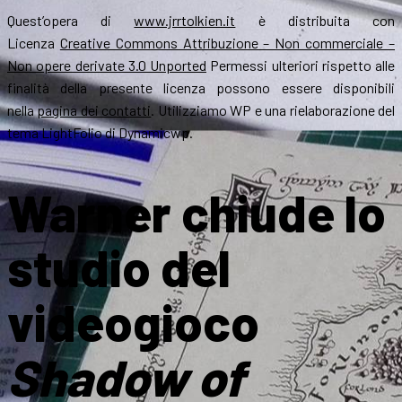
Quest’opera di
www.jrrtolkien.it
è distribuita con
Licenza
Creative Commons Attribuzione – Non commerciale –
Non opere derivate 3.0 Unported
Permessi ulteriori rispetto alle
finalità della presente licenza possono essere disponibili
nella
pagina dei contatti
. Utilizziamo WP e una rielaborazione del
tema LightFolio di Dynamicwp.
Warner chiude lo
studio del
videogioco
Shadow of