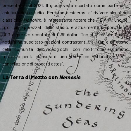
presentato nel 2021. Il gioco verrà scartato come parte della
chiusura dello studio. Per i fan desiderosi di rivivere alcuni dei
classici di
Monolith
, è interessante notare che
F.E.A.R.
, uno dei
titoli più apprezzati dello studio, è attualmente disponibile su
GOG al prezzo scontato di 0,99 dollari fino al 1° marzo. Questa
notizia ha suscitato reazioni contrastanti tra i fan e all’interno
della comunità dei videogiochi, con molti che esprimono
tristezza per la chiusura di uno studio così influente e per la
cancellazione di progetti attesi.
La Terra di Mezzo con
Nemesis