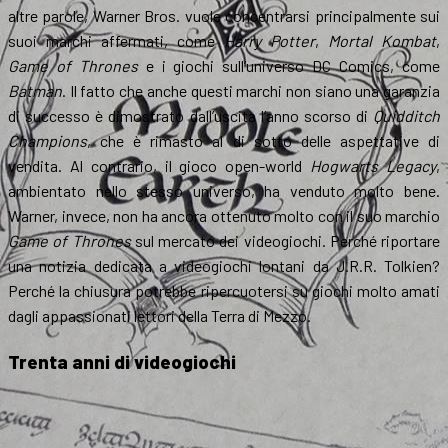
altre parole, Warner Bros. vuole concentrarsi principalmente sui
suoi marchi affermati, come
Harry Potter
,
Mortal Kombat
,
Game of Thrones
e i giochi sull’universo DC Comics, come
Batman
. Il fatto che anche questi marchi non siano una garanzia
di successo è dimostrato dall’uscita l’anno scorso di
Quidditch
Champions
, che è rimasto al di sotto delle aspettative di
vendita. Al contrario, il gioco open-world
Hogwarts Legacy
,
ambientato nello stesso universo, ha venduto molto bene.
Warner, invece, non ha ancora ottenuto molto con il suo marchio
Game of Thrones
sul mercato dei videogiochi. Perché riportare
una notizia dedicata a videogiochi lontani da J.R.R. Tolkien?
Perché la chiusura potrebbe ripercuotersi su giochi molto amati
dagli appassionati lettori della Terra di Mezzo.
Trenta anni di videogiochi