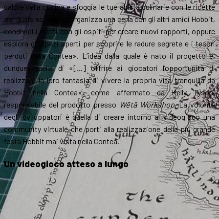
calore della cucina e sfoggia le tue abilità culinarie con le ricette
per qualsiasi pasto. Organizza una cena con gli altri amici Hobbit,
condividi i piatti con gli ospiti per creare nuovi rapporti, oppure
esplora gli spazi aperti per scoprire le radure segrete e i tesori
perduti della Contea». L’idea dalla quale è nato il progetto è,
dunque, quella di «[…] offrire ai giocatori l’opportunità di
realizzare la loro fantasia di vivere la propria vita tranquilla da
Hobbit nella Contea», come affermato da Kelly Tyson,
responsabile del prodotto presso
Wētā Workshop
. La volontà
degli sviluppatori è quella di creare intorno al videogioco una
community virtuale che porti alla realizzazione della più grande
festa Hobbit mai vista nella Contea.
Un videogioco atteso a lungo