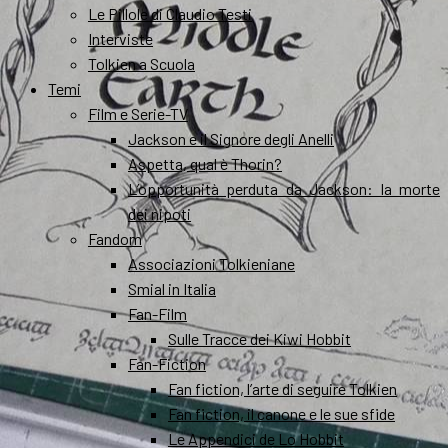
Le Pillole di Claudio Testi
Interviste
Tolkien a Scuola
Temi
Film e Serie-TV
Jackson e il Signore degli Anelli
Aspetta, qual è Thorin?
L’opportunità perduta da Jackson: la morte
dei nipoti
Fandom
Associazioni Tolkieniane
Smial in Italia
Fan-Film
Sulle Tracce dei Kiwi Hobbit
Fan-Fiction
Fan fiction, l’arte di seguire Tolkien
Fan fiction, il canone e le sue sfide
Le Appendici de Lo Hobbit