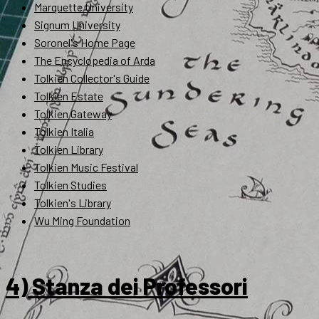
Marquette University
Signum University
Soronel's Home Page
The Encyclopedia of Arda
Tolkien Collector's Guide
Tolkien Estate
Tolkien Gateway
Tolkien Italia
Tolkien Library
Tolkien Music Festival
Tolkien Studies
Tolkien's Library
Wu Ming Foundation
4) Stanza dei Professori