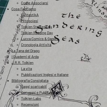
Come Associarsi
Cosa Facciamo
FantastikA
Mitopoiesi
Tolkien Studies Day
Tolkien Reading Day
Lucca Comics & Games
Cronologia Attività
La Tana del Drago
I Quaderni di Arda
J.R.R. Tolkien
La vita
Pubblicazioni Inglesi e Italiane
Bibliografia Consigliata
Saggi scaricabili
Convegni e Pubblicazioni
Tolkien Labs
Recensioni