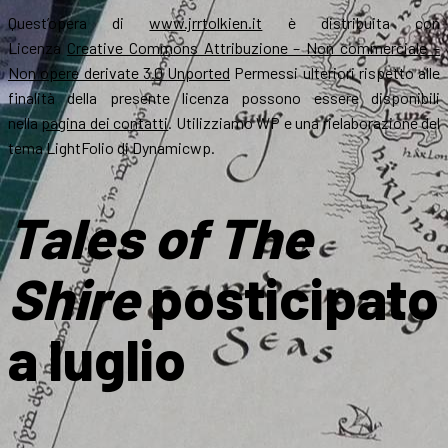
Quest’opera di
www.jrrtolkien.it
è distribuita con
Licenza
Creative Commons Attribuzione – Non commerciale –
Non opere derivate 3.0 Unported
Permessi ulteriori rispetto alle
finalità della presente licenza possono essere disponibili
nella
pagina dei contatti
. Utilizziamo WP e una rielaborazione del
tema LightFolio di Dynamicwp.
Tales of The
Shire
posticipato
a luglio