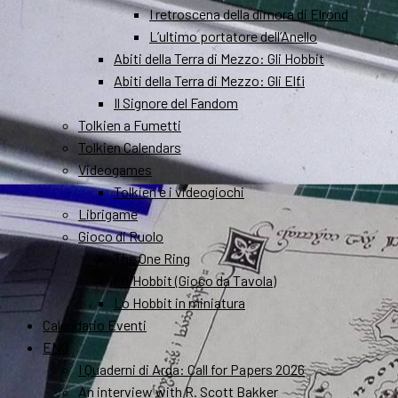
I retroscena della dimora di Elrond
L’ultimo portatore dell’Anello
Abiti della Terra di Mezzo: Gli Hobbit
Abiti della Terra di Mezzo: Gli Elfi
Il Signore del Fandom
Tolkien a Fumetti
Tolkien Calendars
Videogames
Tolkien e i videogiochi
Librigame
Gioco di Ruolo
The One Ring
Lo Hobbit (Gioco da Tavola)
Lo Hobbit in miniatura
Calendario Eventi
ENG
I Quaderni di Arda: Call for Papers 2026
An interview with R. Scott Bakker