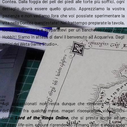
Contea. Dalla foggia dei peli dei piedi alle torte più soffici, ogni
dettaglio dovrà essere quello giusto. Apprezziamo la vostra
pazienza e non vediamo l’ora che voi possiate sperimentare la
vita nella Contea quest’estate! Nel frattempo preparate la tavola,
lucidate l’argenteria e preparatevi per un banchetto degno degli
Hobbit! Siamo in attesa di darvi il benvenuto ad Acquariva. Dagli
amici del Weta Game Studio».
Agli appassionati non resta dunque che rimanere in attesa
dell’uscita fra qualche mese, magari riscoprendo videogiochi
come
Lord of the Rings Online,
che si presta anche ad un
utilizzo
life-sim
, oppure riprendendo in mano i libri e viaggiando