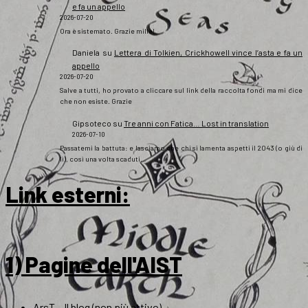
e fa un appello
2026-07-20
Ora è sistemato. Grazie mille!
Daniela
su
Lettera di Tolkien, Crickhowell vince l’asta e fa un
appello
2026-07-20
Salve a tutti, ho provato a cliccare sul link della raccolta fondi ma mi dice
che non esiste. Grazie
Gipsoteco
su
Tre anni con Fatica… Lost in translation
2026-07-10
Passatemi la battuta: e lasciamo che chi si lamenta aspetti il 2043 (o giù di
lì), così una volta scaduti…
Link esterni
:
1) Pagine dell'AIST
ArsT – Il blog (non più attivo)