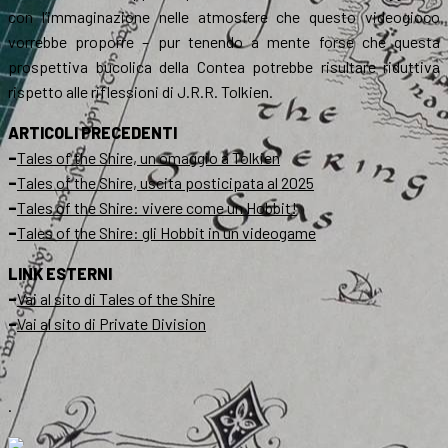
con l’immaginazione nelle atmosfere che questo videogioco
vorrebbe proporre – pur tenendo a mente forse che questa
prospettiva bucolica della Contea potrebbe risultare riduttiva
rispetto alle riflessioni di J.R.R. Tolkien.
ARTICOLI PRECEDENTI
–
Tales of the Shire, un omaggio a Tolkien
–
Tales of the Shire, uscita posticipata al 2025
–
Tales of the Shire: vivere come un Hobbit!
–
Tales of the Shire: gli Hobbit in un videogame
LINK ESTERNI
–
Vai al sito di Tales of the Shire
–
Vai al sito di Private Division
.