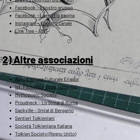
Facebook – Il nostro gruppo
Facebook – La nostra pagina
Instagram – Il nostro canale
Link Tree – AIST
2) Altre associazioni
Associazione Culturale Eriador
Ist. Filosofico Studi Tomistici
Mythopoeic Society
Proudneck – Lo Smial di Roma
Sackville – Smial di Bergamo
Sentieri Tolkieniani
Società Tolkieniana Italiana
Tolkien Society (Regno Unito)