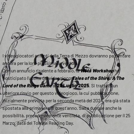
I videogiocatori amanti della Terra di Mezzo dovranno pazientare
ancora per la loro prossima avventura.
Con un annuncio risalente a febbraio, la
Wētā Workshop
ha
posticipato l’uscita del videogioco
Tales of the Shire: A The
Lord of the Rings Game
al
29 Luglio 2025
. Si tratta di un
ulteriore rinvio per questo videogioco, la cui pubblicazione,
inizialmente prevista per la seconda metà del 2024, era già stata
spostata alla primavera di quest’anno. Salta dunque anche la
possibilità, precedentemente ventilata, di pubblicazione per il 25
Marzo, data del Tolkien Reading Day.