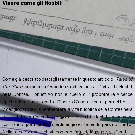
Vivere come gli Hobbit
Come già descritto dettagliatamente
in questo articolo
,
Tales of
the Shire
propone un’esperienza videoludica di vita da Hobbit
nella Contea. L’obiettivo non è quello di riproporre le vicende
epiche della Guerra contro l’Oscuro Signore, ma di permettere al
videogiocatore di sperimentare la vita bucolica della Contea nella
sua quiete, stringendo amicizia con altri Hobbit, pescando,
cucinando, praticando il giardinaggio e rifacendo persino il letto.
Nella descrizione del videogioco infatti leggiamo: «Goditi il