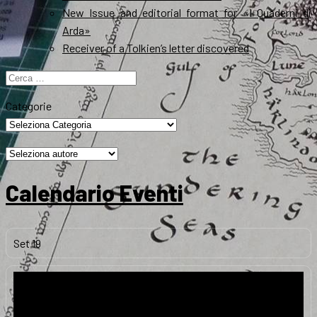
New Issue and editorial format for «I Quaderni di
Arda»
Receiver of a Tolkien’s letter discovered
Ricerca
per:
Categorie
Calendario Eventi
Set
19