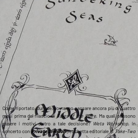
Come riportato, dunque, dovranno passare ancora più di quattro
mesi prima del rilascio di
Tales of the Shire
. Ma quali possono
essere i motivi dietro a tale decisione?
Weta Workshop
, in
concerto con
Private Division
(l’etichetta editoriale di
Take-Two