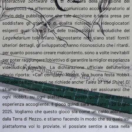
Interactive Software
che si occuperà della diffusione del
videogioco), ha affermato nel comunicato accompagnatorio al
rinvio della pubblicazione che tale decisione è stata presa per
soddisfare gli standard di qualità richiesti da videogiocatori
esigenti quali sono i fan delle trasposizioni videoludiche del
Legendarium
tolkieniano. Nonostante non siano stati forniti
ulteriori dettagli, gli sviluppatori hanno riconosciuto che i ritardi,
per quanto possano creare malcontento, sono a volte inevitabili
per poter raggiungere l’obiettivo di garantire la miglior esperienza
videoludica possibile. La dichiarazione ufficiale dell’ulteriore
rinvio riporta: «Cari compagni Hobbit, una buona festa Hobbit
richiede tempo, e così ne richiede anche
Tales of the Shire
! Ci
stiamo prendendo ancora un po’ di tempo per assicurarci che
ogni Hobbit, su ogni piattaforma, possa godere della stessa
esperienza accogliente. Il gioco quindi sarà lanciato il 29 Luglio
2025. Vogliamo che questo gioco sia come un caldo abbraccio
dalla Terra di Mezzo, e stiamo facendo in modo che su qualsiasi
piattaforma voi lo proviate, vi possiate sentire a casa nella