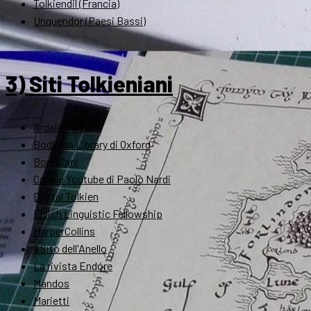
Tolkiendil (Francia)
Unquendor (Paesi Bassi)
3) Siti Tolkieniani
Ardalambion
Bodleian Library di Oxford
Bompiani
Canale Youtube di Paolo Nardi
Digital Tolkien
Elvish Linguistic Fellowship
HarperCollins
Il Sito dell'Anello
La rivista Endóre
Mandos
Marietti