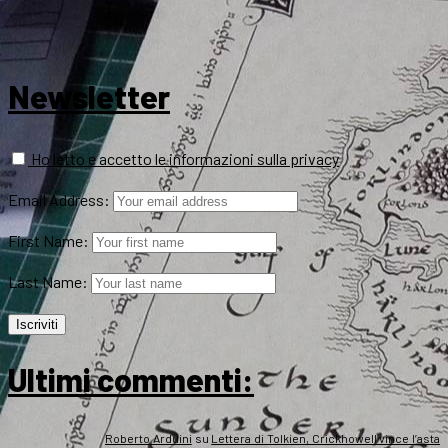
Newsletter
Ho letto e accetto le informazioni sulla privacy
Email Address:
First Name:
Last Name:
Ultimi commenti:
Roberto Arduini
su
Lettera di Tolkien, Crickhowell vince l’asta