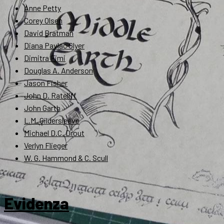
Anne Petty
Corey Olsen
David Bratman
Diana Pavlac Glyer
Dimitra Fimi
Douglas A. Anderson
Jason Fisher
John D. Rateliff
John Garth
L.M. Gildersleeve
Michael D.C. Drout
Verlyn Flieger
W. G. Hammond & C. Scull
Evidenza