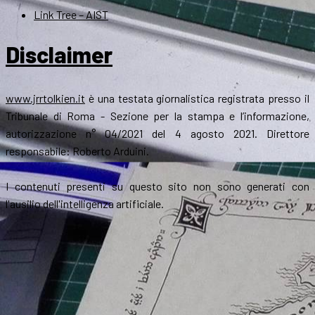
Link Tree – AIST
Disclaimer
www.jrrtolkien.it
è una testata giornalistica registrata presso il
Tribunale di Roma - Sezione per la stampa e l’informazione,
autorizzazione n° 04/2021 del 4 agosto 2021. Direttore
responsabile: Roberto Arduini.
I contenuti presenti su questo sito non sono generati con
l'ausilio dell'intelligenza artificiale.