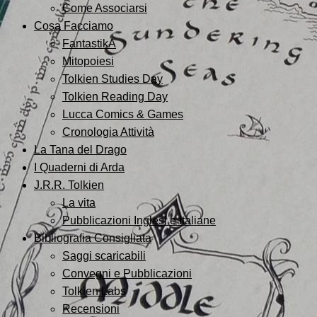
Come Associarsi
Cosa Facciamo
FantastikA
Mitopoiesi
Tolkien Studies Day
Tolkien Reading Day
Lucca Comics & Games
Cronologia Attività
La Tana del Drago
I Quaderni di Arda
J.R.R. Tolkien
La vita
Pubblicazioni Inglesi e Italiane
Bibliografia Consigliata
Saggi scaricabili
Convegni e Pubblicazioni
Tolkien Labs
Recensioni