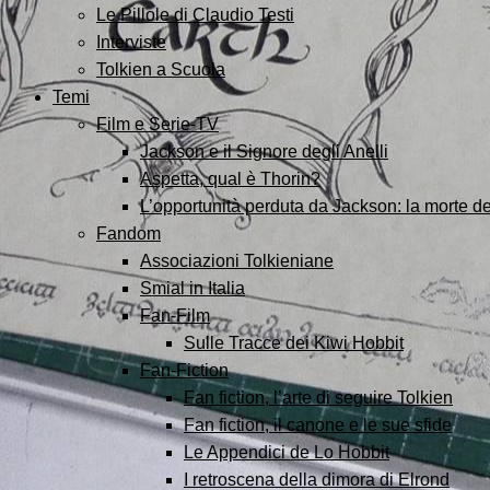
Le Pillole di Claudio Testi
Interviste
Tolkien a Scuola
Temi
Film e Serie-TV
Jackson e il Signore degli Anelli
Aspetta, qual è Thorin?
L’opportunità perduta da Jackson: la morte de
Fandom
Associazioni Tolkieniane
Smial in Italia
Fan-Film
Sulle Tracce dei Kiwi Hobbit
Fan-Fiction
Fan fiction, l’arte di seguire Tolkien
Fan fiction, il canone e le sue sfide
Le Appendici de Lo Hobbit
I retroscena della dimora di Elrond