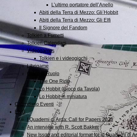
L’ultimo portatore dell’Anello
Abiti della Terra di Mezzo: Gli Hobbit
Abiti della Terra di Mezzo: Gli Elfi
Il Signore del Fandom
Tolkien a Fumetti
Tolkien Calendars
Videogames
Tolkien e i videogiochi
Librigame
Gioco di Ruolo
The One Ring
Lo Hobbit (Gioco da Tavola)
Lo Hobbit in miniatura
Calendario Eventi
ENG
I Quaderni di Arda: Call for Papers 2026
An interview with R. Scott Bakker
New Issue and editorial format for «I Quaderni di A