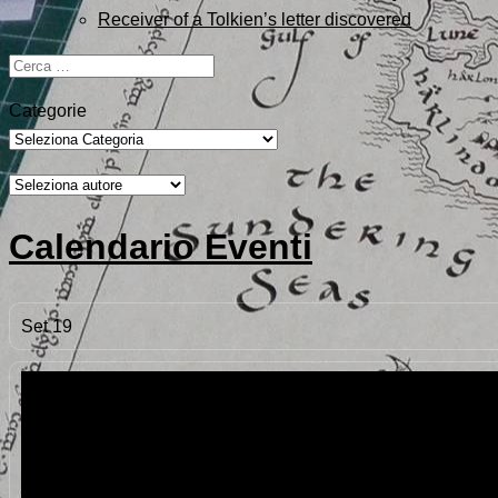
Receiver of a Tolkien’s letter discovered
Ricerca
per:
Categorie
Calendario Eventi
Set
19