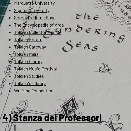
Marquette University
Signum University
Soronel's Home Page
The Encyclopedia of Arda
Tolkien Collector's Guide
Tolkien Estate
Tolkien Gateway
Tolkien Italia
Tolkien Library
Tolkien Music Festival
Tolkien Studies
Tolkien's Library
Wu Ming Foundation
4) Stanza dei Professori