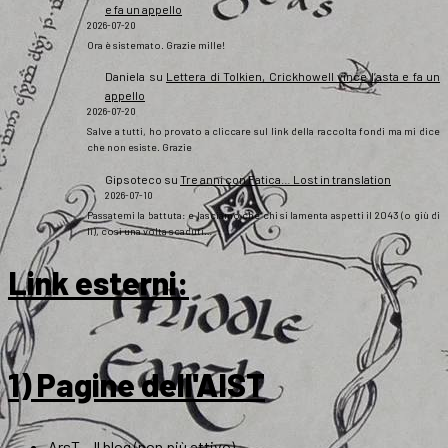
e fa un appello
2026-07-20
Ora è sistemato. Grazie mille!
Daniela
su
Lettera di Tolkien, Crickhowell vince l’asta e fa un
appello
2026-07-20
Salve a tutti, ho provato a cliccare sul link della raccolta fondi ma mi dice
che non esiste. Grazie
Gipsoteco
su
Tre anni con Fatica… Lost in translation
2026-07-10
Passatemi la battuta: e lasciamo che chi si lamenta aspetti il 2043 (o giù di
lì), così una volta scaduti…
Link esterni
:
1) Pagine dell'AIST
ArsT – Il blog (non più attivo)