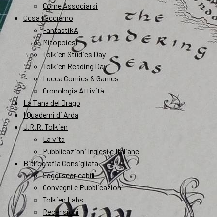
Come Associarsi
Cosa Facciamo
FantastikA
Mitopoiesi
Tolkien Studies Day
Tolkien Reading Day
Lucca Comics & Games
Cronologia Attività
La Tana del Drago
I Quaderni di Arda
J.R.R. Tolkien
La vita
Pubblicazioni Inglesi e Italiane
Bibliografia Consigliata
Saggi scaricabili
Convegni e Pubblicazioni
Tolkien Labs
Recensioni