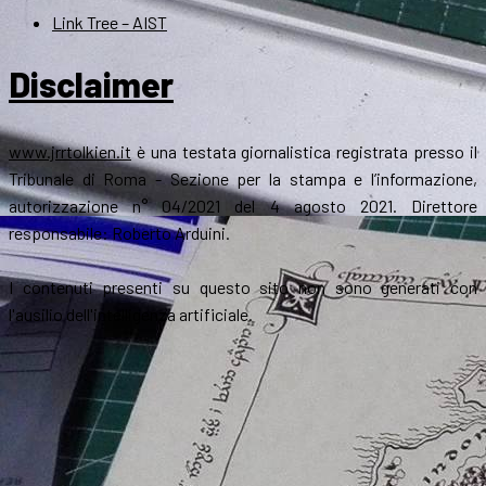
Link Tree – AIST
Disclaimer
www.jrrtolkien.it
è una testata giornalistica registrata presso il
Tribunale di Roma - Sezione per la stampa e l’informazione,
autorizzazione n° 04/2021 del 4 agosto 2021. Direttore
responsabile: Roberto Arduini.
I contenuti presenti su questo sito non sono generati con
l'ausilio dell'intelligenza artificiale.