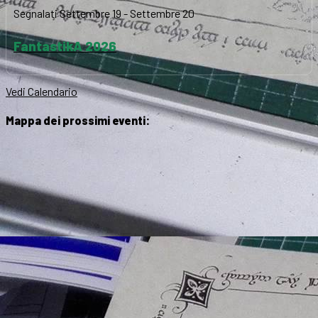
Segnalati
Settembre 19
-
Settembre 20
FantastikA 2026
Vedi Calendario
Mappa dei prossimi eventi: