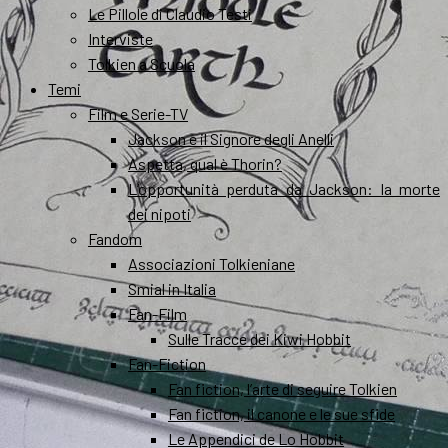
Le Pillole di Claudio Testi
Interviste
Tolkien a Scuola
Temi
Film e Serie-TV
Jackson e il Signore degli Anelli
Aspetta, qual è Thorin?
L’opportunità perduta da Jackson: la morte
dei nipoti
Fandom
Associazioni Tolkieniane
Smial in Italia
Fan-Film
Sulle Tracce dei Kiwi Hobbit
Fan-Fiction
Fan fiction, l’arte di seguire Tolkien
Fan fiction, il canone e le sue sfide
Le Appendici de Lo Hobbit