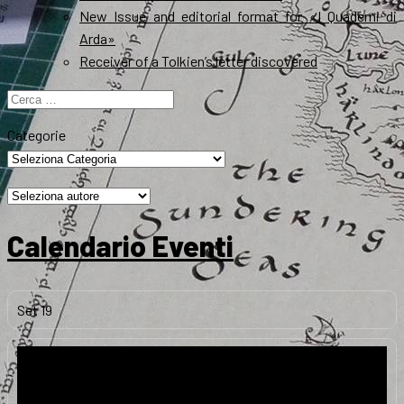
New Issue and editorial format for «I Quaderni di
Arda»
Receiver of a Tolkien’s letter discovered
Ricerca
per:
Categorie
Calendario Eventi
Set
19