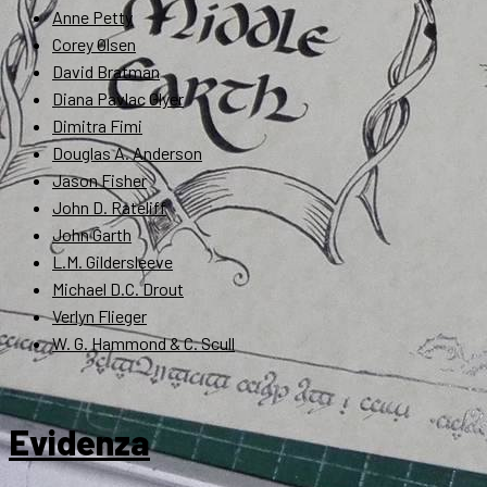
Anne Petty
Corey Olsen
David Bratman
Diana Pavlac Glyer
Dimitra Fimi
Douglas A. Anderson
Jason Fisher
John D. Rateliff
John Garth
L.M. Gildersleeve
Michael D.C. Drout
Verlyn Flieger
W. G. Hammond & C. Scull
Evidenza