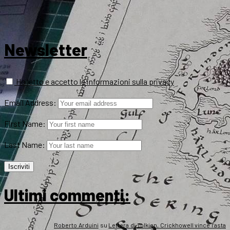
Newsletter
Ho letto e accetto le informazioni sulla privacy
Email Address:
First Name:
Last Name:
Ultimi commenti:
Roberto Arduini
su
Lettera di Tolkien, Crickhowell vince l’asta