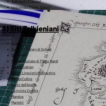
Tolkiendil (Francia)
Unquendor (Paesi Bassi)
3) Siti Tolkieniani
Ardalambion
Bodleian Library di Oxford
Bompiani
Canale Youtube di Paolo Nardi
Digital Tolkien
Elvish Linguistic Fellowship
HarperCollins
Il Sito dell'Anello
La rivista Endóre
Mandos
Marietti