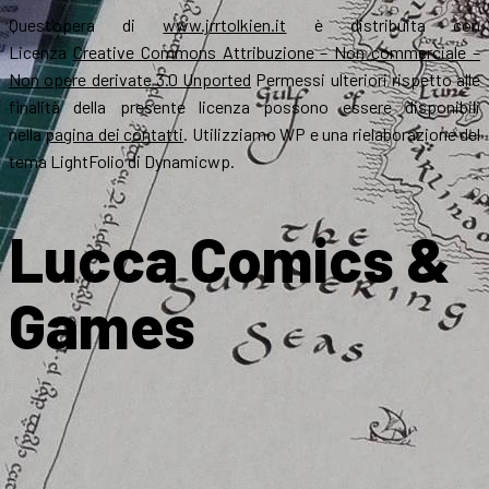
Quest’opera di
www.jrrtolkien.it
è distribuita con
Licenza
Creative Commons Attribuzione – Non commerciale –
Non opere derivate 3.0 Unported
Permessi ulteriori rispetto alle
finalità della presente licenza possono essere disponibili
nella
pagina dei contatti
. Utilizziamo WP e una rielaborazione del
tema LightFolio di Dynamicwp.
Lucca Comics &
Games