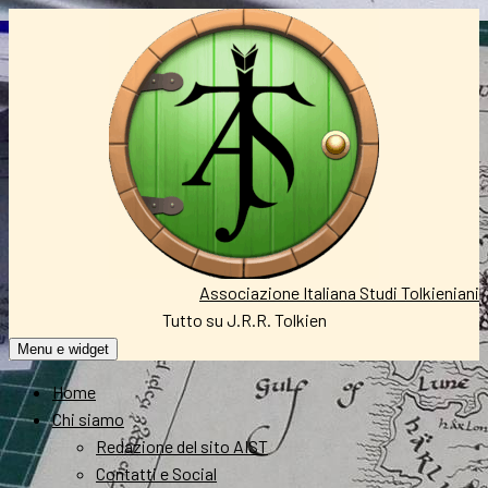
Vai
al
contenuto
Associazione Italiana Studi Tolkieniani
Tutto su J.R.R. Tolkien
Menu e widget
Home
Chi siamo
Redazione del sito AIST
Contatti e Social