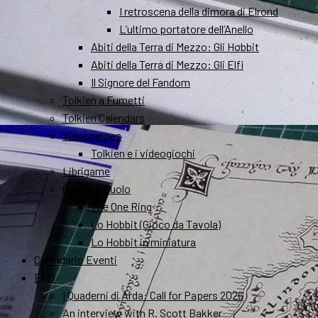
I retroscena della dimora di Elrond
L’ultimo portatore dell’Anello
Abiti della Terra di Mezzo: Gli Hobbit
Abiti della Terra di Mezzo: Gli Elfi
Il Signore del Fandom
Tolkien a Fumetti
Tolkien Calendars
Videogames
Tolkien e i videogiochi
Librigame
Gioco di Ruolo
The One Ring
Lo Hobbit (Gioco da Tavola)
Lo Hobbit in miniatura
Calendario Eventi
ENG
I Quaderni di Arda: Call for Papers 2026
An interview with R. Scott Bakker