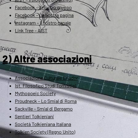
Facebook – Il nostro gruppo
Facebook – La nostra pagina
Instagram – Il nostro canale
Link Tree – AIST
2) Altre associazioni
Associazione Culturale Eriador
Ist. Filosofico Studi Tomistici
Mythopoeic Society
Proudneck – Lo Smial di Roma
Sackville – Smial di Bergamo
Sentieri Tolkieniani
Società Tolkieniana Italiana
Tolkien Society (Regno Unito)