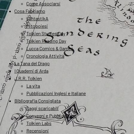
Come Associarsi
Cosa Facciamo
FantastikA
Mitopoiesi
Tolkien Studies Day
Tolkien Reading Day
Lucca Comics & Games
Cronologia Attività
La Tana del Drago
I Quaderni di Arda
J.R.R. Tolkien
La vita
Pubblicazioni Inglesi e Italiane
Bibliografia Consigliata
Saggi scaricabili
Convegni e Pubblicazioni
Tolkien Labs
Recensioni