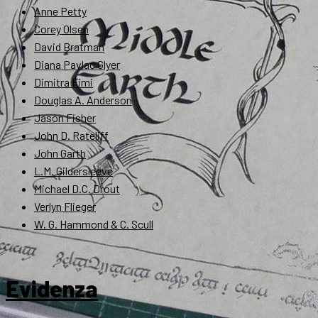
Anne Petty
Corey Olsen
David Bratman
Diana Pavlac Glyer
Dimitra Fimi
Douglas A. Anderson
Jason Fisher
John D. Rateliff
John Garth
L.M. Gildersleeve
Michael D.C. Drout
Verlyn Flieger
W. G. Hammond & C. Scull
Evidenza