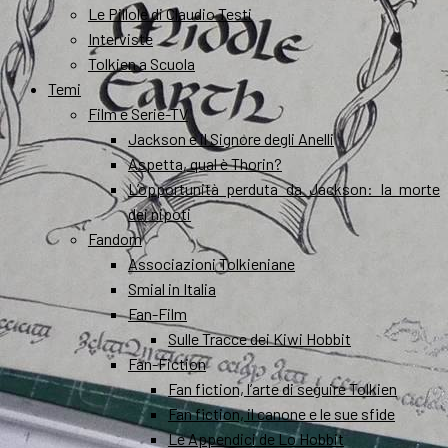
Le Pillole di Claudio Testi
Interviste
Tolkien a Scuola
Temi
Film e Serie-TV
Jackson e il Signore degli Anelli
Aspetta, qual è Thorin?
L’opportunità perduta da Jackson: la morte
dei nipoti
Fandom
Associazioni Tolkieniane
Smial in Italia
Fan-Film
Sulle Tracce dei Kiwi Hobbit
Fan-Fiction
Fan fiction, l’arte di seguire Tolkien
Fan fiction, il canone e le sue sfide
Le Appendici de Lo Hobbit