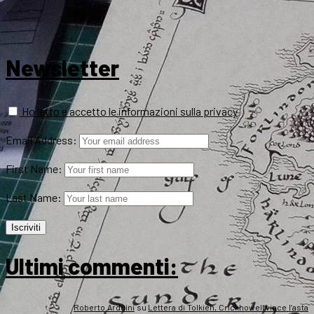
Newsletter
Ho letto e accetto le informazioni sulla privacy
Email Address:
First Name:
Last Name:
Ultimi commenti:
Roberto Arduini
su
Lettera di Tolkien, Crickhowell vince l’asta