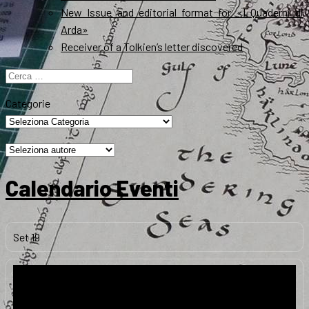
New Issue and editorial format for «I Quaderni di
Arda»
Receiver of a Tolkien’s letter discovered
Ricerca
per:
Categorie
Calendario Eventi
Set
19