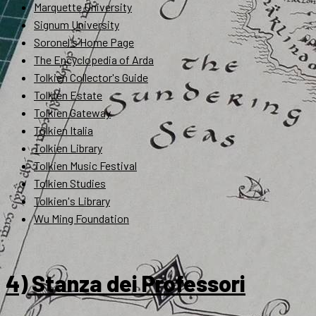
Marquette University
Signum University
Soronel's Home Page
The Encyclopedia of Arda
Tolkien Collector's Guide
Tolkien Estate
Tolkien Gateway
Tolkien Italia
Tolkien Library
Tolkien Music Festival
Tolkien Studies
Tolkien's Library
Wu Ming Foundation
4) Stanza dei Professori