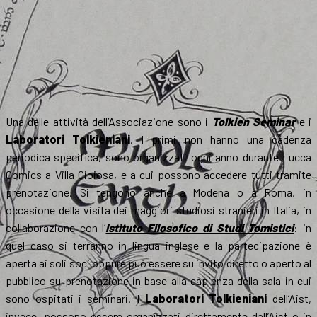
Una delle attività dell’Associazione sono i
Tolkien Seminar
e i
Laboratori Tolkieniani
. I primi non hanno una cadenza
periodica specifica, sono organizzati ogni anno durante Lucca
Comics a Villa Gioiosa, e a cui possono accedere tutti tramite
prenotazione. Si tengono anche a Modena o a Roma, in
occasione della visita dei maggiori studiosi stranieri in Italia, in
collaborazione con l’
Istituto Filosofico di Studi Tomistici
: in
quel caso si terranno in lingua inglese e la partecipazione è
aperta ai soli soci oppure può essere su invito diretto o aperto al
pubblico su prenotazione in base alla capienza della sala in cui
sono ospitati i seminari. I
Laboratori Tolkieniani
dell’Aist,
invece, possono essere organizzati direttamente dall’Aist o in