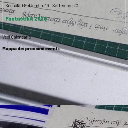
Segnalati
Settembre 19
-
Settembre 20
FantastikA 2026
Vedi Calendario
Mappa dei prossimi eventi: