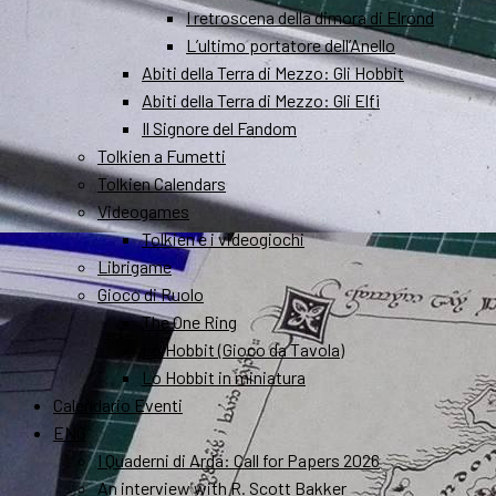
I retroscena della dimora di Elrond
L’ultimo portatore dell’Anello
Abiti della Terra di Mezzo: Gli Hobbit
Abiti della Terra di Mezzo: Gli Elfi
Il Signore del Fandom
Tolkien a Fumetti
Tolkien Calendars
Videogames
Tolkien e i videogiochi
Librigame
Gioco di Ruolo
The One Ring
Lo Hobbit (Gioco da Tavola)
Lo Hobbit in miniatura
Calendario Eventi
ENG
I Quaderni di Arda: Call for Papers 2026
An interview with R. Scott Bakker