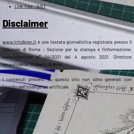
Link Tree – AIST
Disclaimer
www.jrrtolkien.it
è una testata giornalistica registrata presso il
Tribunale di Roma - Sezione per la stampa e l’informazione,
autorizzazione n° 04/2021 del 4 agosto 2021. Direttore
responsabile: Roberto Arduini.
I contenuti presenti su questo sito non sono generati con
l'ausilio dell'intelligenza artificiale.