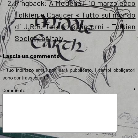
Pingback:
A Modena il 10 marzo ecco
Tolkien e Chaucer « Tutto sul mondo
di J.R.R. Tolkien e dintorni – Tolkien
Society of Italy
Lascia un commento
Il tuo indirizzo email non sarà pubblicato.
I campi obbligatori
sono contrassegnati
*
Commento
*