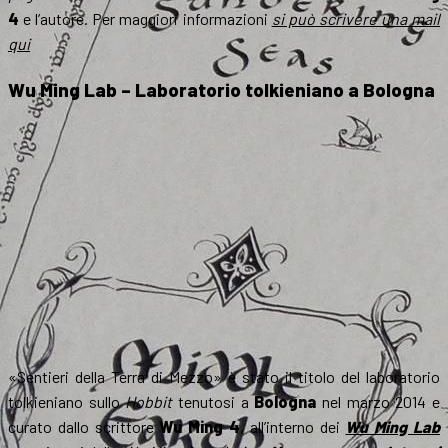
4
e l’autore. Per maggiori informazioni
si può scrivere una mail
qui
Wu Ming Lab – Laboratorio tolkieniano a Bologna
«Sentieri della Terra di Mezzo» è stato il titolo del laboratorio
tolkieniano sullo
Hobbit
tenutosi a
Bologna
nel marzo 2014 e
curato dallo scrittore
Wu Ming 4
, all’interno dei
Wu Ming Lab