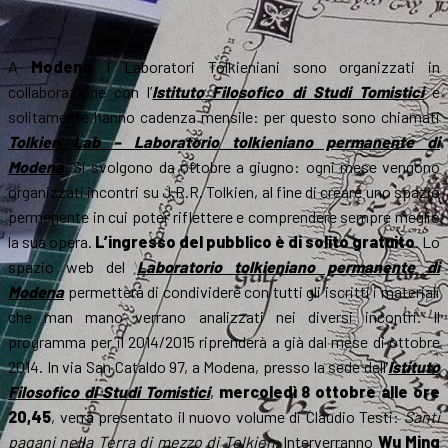
A
Modena
, i Laboratori Tolkieniani sono organizzati in
collaborazione con l’
Istituto Filosofico di Studi Tomistici
e
solitamente hanno cadenza mensile: per questo sono chiamati
Tolkien Lab – Laboratorio tolkieniano permanente di
Modena
. Si svolgono da ottobre a giugno: ogni mese vengono
organizzati incontri su J.R.R. Tolkien, al fine di creare uno spazio
permenente in cui poter riflettere e comprendere sempre meglio
la sua opera.
L’ingresso del pubblico è di solito gratuito
. Lo
spazio web del
Laboratorio tolkieniano permanente di
Modena
permetterà di condividere con tutti gli iscritti i materiali
che man mano verrano analizzati nei diversi incontri. Il
programma per il 2014/2015 riprenderà a già dal mese di ottobre
2014. In via San Cataldo 97, a Modena, presso la sede dell’
Istituto
Filosofico di Studi Tomistici
,
mercoledì 8 ottobre alle ore
20,45
, verrà presentato il nuovo volume di Claudio Testi:
Santi
pagani nella Terra di mezzo di Tolkien
. Interverranno
Wu Ming