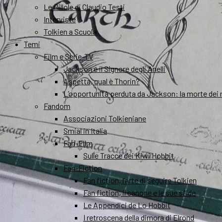
Le Pillole di Claudio Testi
Interviste
Tolkien a Scuola
Temi
Film e Serie-TV
Jackson e il Signore degli Anelli
Aspetta, qual è Thorin?
L’opportunità perduta da Jackson: la morte dei 
Fandom
Associazioni Tolkieniane
Smial in Italia
Fan-Film
Sulle Tracce dei Kiwi Hobbit
Fan-Fiction
Fan fiction, l’arte di seguire Tolkien
Fan fiction, il canone e le sue sfide
Le Appendici de Lo Hobbit
I retroscena della dimora di Elrond