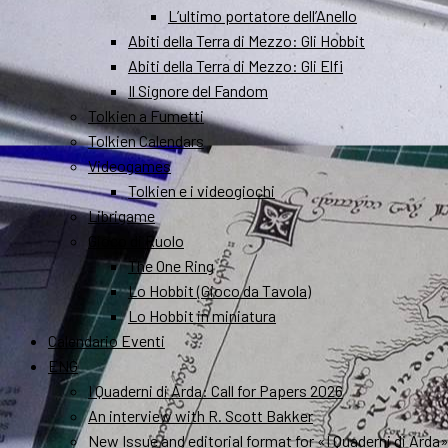
L’ultimo portatore dell’Anello
Abiti della Terra di Mezzo: Gli Hobbit
Abiti della Terra di Mezzo: Gli Elfi
Il Signore del Fandom
Tolkien a Fumetti
Tolkien Calendars
Videogames
Tolkien e i videogiochi
Librigame
Gioco di Ruolo
The One Ring
Lo Hobbit (Gioco da Tavola)
Lo Hobbit in miniatura
Calendario Eventi
ENG
I Quaderni di Arda: Call for Papers 2026
An interview with R. Scott Bakker
New Issue and editorial format for «I Quaderni di Arda