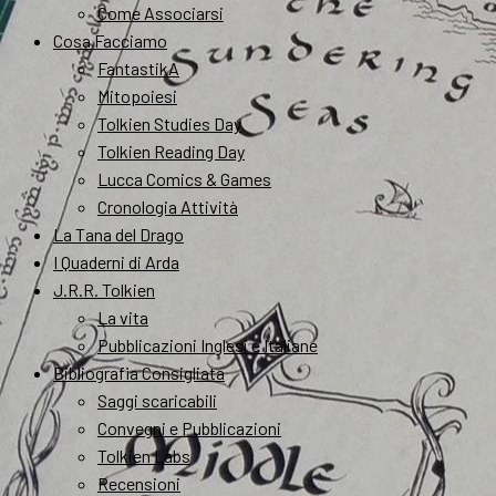
Come Associarsi
Cosa Facciamo
FantastikA
Mitopoiesi
Tolkien Studies Day
Tolkien Reading Day
Lucca Comics & Games
Cronologia Attività
La Tana del Drago
I Quaderni di Arda
J.R.R. Tolkien
La vita
Pubblicazioni Inglesi e Italiane
Bibliografia Consigliata
Saggi scaricabili
Convegni e Pubblicazioni
Tolkien Labs
Recensioni