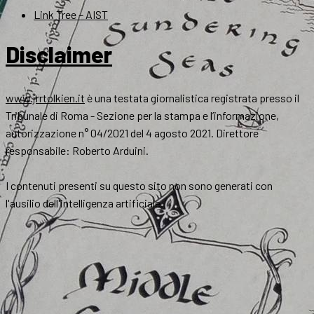
Link Tree – AIST
Disclaimer
www.jrrtolkien.it
è una testata giornalistica registrata presso il
Tribunale di Roma - Sezione per la stampa e l’informazione,
autorizzazione n° 04/2021 del 4 agosto 2021. Direttore
responsabile: Roberto Arduini.
I contenuti presenti su questo sito non sono generati con
l'ausilio dell'intelligenza artificiale.