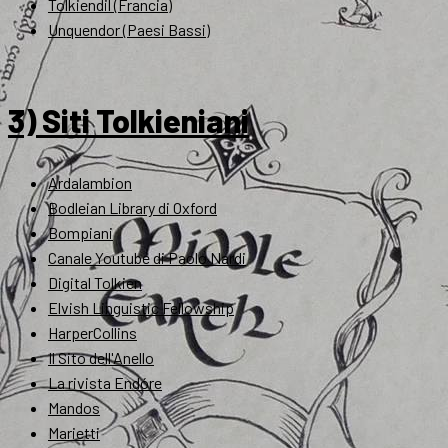
Tolkiendil (Francia)
Unquendor (Paesi Bassi)
3) Siti Tolkieniani
Ardalambion
Bodleian Library di Oxford
Bompiani
Canale Youtube di Paolo Nardi
Digital Tolkien
Elvish Linguistic Fellowship
HarperCollins
Il Sito dell'Anello
La rivista Endóre
Mandos
Marietti