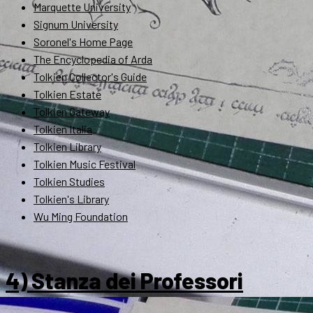
Marquette University
Signum University
Soronel's Home Page
The Encyclopedia of Arda
Tolkien Collector's Guide
Tolkien Estate
Tolkien Gateway
Tolkien Italia
Tolkien Library
Tolkien Music Festival
Tolkien Studies
Tolkien's Library
Wu Ming Foundation
4) Stanza dei Professori