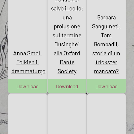
salvò il collo:
una
Barbara
prolusione
Sanguineti:
sul termine
Tom
“lusinghe”
Bombadil,
Anna Smol:
alla Oxford
storia di un
Tolkien il
Dante
trickster
drammaturgo
Society
mancato?
Download
Download
Download