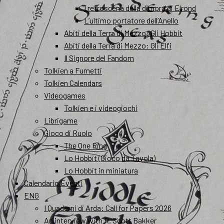
I retroscena della dimora di Elrond
L’ultimo portatore dell’Anello
Abiti della Terra di Mezzo: Gli Hobbit
Abiti della Terra di Mezzo: Gli Elfi
Il Signore del Fandom
Tolkien a Fumetti
Tolkien Calendars
Videogames
Tolkien e i videogiochi
Librigame
Gioco di Ruolo
The One Ring
Lo Hobbit (Gioco da Tavola)
Lo Hobbit in miniatura
Calendario Eventi
ENG
I Quaderni di Arda: Call for Papers 2026
An interview with R. Scott Bakker