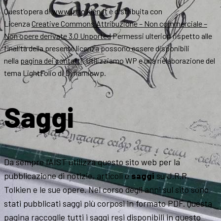
Quest’opera di
www.jrrtolkien.it
è distribuita con
Licenza
Creative Commons Attribuzione – Non commerciale –
Non opere derivate 3.0 Unported
Permessi ulteriori rispetto alle
finalità della presente licenza possono essere disponibili
nella
pagina dei contatti
. Utilizziamo WP e una rielaborazione del
tema LightFolio di Dynamicwp.
Saggi
Da sempre l’AIST utilizza questo sito web per la
pubblicazione di notizie, articoli e
saggi
su J.R.R.
Tolkien e le sue opere. Nel corso degli anni sul sito sono
stati pubblicati saggi più corposi in formato PDF. Questa
pagina raccoglie tutti i saggi resi disponibili in questo