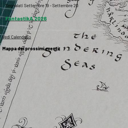
Segnalati
Settembre 19
-
Settembre 20
FantastikA 2026
Vedi Calendario
Mappa dei prossimi eventi: