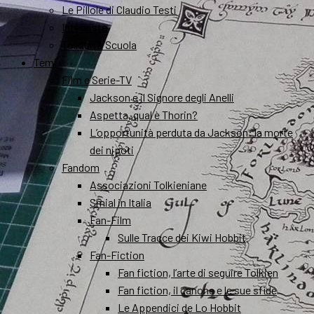
Le Pillole di Claudio Testi
Interviste
Tolkien a Scuola
Temi
Film e Serie-TV
Jackson e il Signore degli Anelli
Aspetta, qual è Thorin?
L’opportunità perduta da Jackson: la morte
dei nipoti
Fandom
Associazioni Tolkieniane
Smial in Italia
Fan-Film
Sulle Tracce dei Kiwi Hobbit
Fan-Fiction
Fan fiction, l’arte di seguire Tolkien
Fan fiction, il canone e le sue sfide
Le Appendici de Lo Hobbit