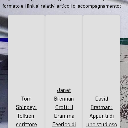
formato e i link ai relativi articoli di accompagnamento:
Janet
Tom
Brennan
David
Shippey:
Croft: Il
Bratman:
Tolkien,
Dramma
Appunti di
scrittore
Feerico di
uno studioso