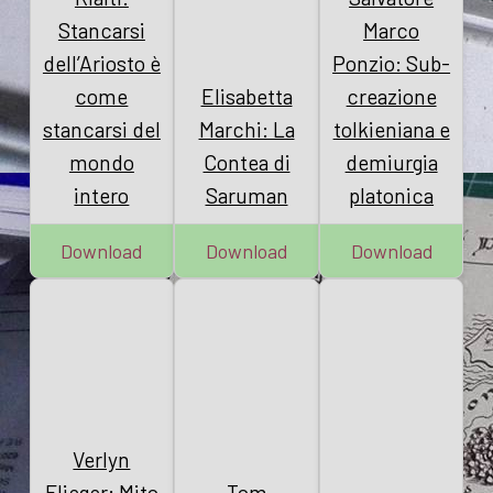
Stancarsi
Marco
dell’Ariosto è
Ponzio: Sub-
come
Elisabetta
creazione
stancarsi del
Marchi: La
tolkieniana e
mondo
Contea di
demiurgia
intero
Saruman
platonica
Download
Download
Download
Verlyn
Flieger: Mito
Tom