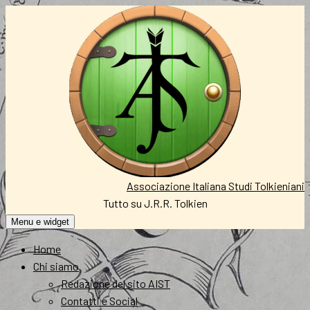
Vai
al
contenuto
Associazione Italiana Studi Tolkieniani
Tutto su J.R.R. Tolkien
Menu e widget
Home
Chi siamo
Redazione del sito AIST
Contatti e Social