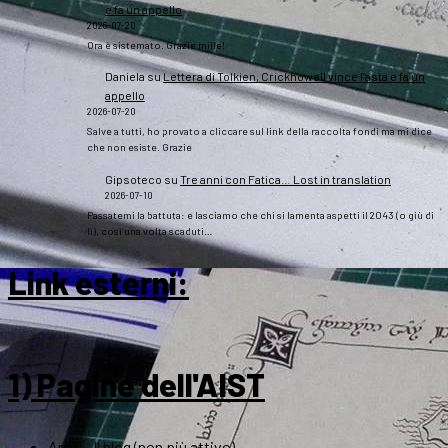
e fa un appello
2026-07-20
Ora è sistemato. Grazie mille!
Daniela
su
Lettera di Tolkien, Crickhowell vince l’asta e fa un
appello
2026-07-20
Salve a tutti, ho provato a cliccare sul link della raccolta fondi ma mi dice
che non esiste. Grazie
Gipsoteco
su
Tre anni con Fatica… Lost in translation
2026-07-10
Passatemi la battuta: e lasciamo che chi si lamenta aspetti il 2043 (o giù di
lì), così una volta scaduti…
Link esterni
:
1) Pagine dell'AIST
ArsT – Il blog (non più attivo)