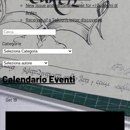
New Issue and editorial format for «I Quaderni di
Arda»
Receiver of a Tolkien’s letter discovered
Ricerca
per:
Categorie
Calendario Eventi
Set
19