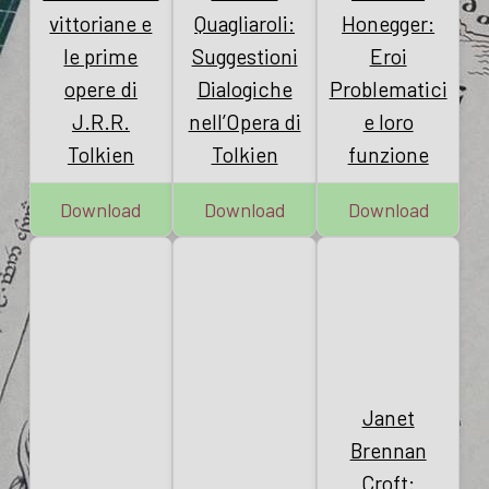
vittoriane e
Quagliaroli:
Honegger:
le prime
Suggestioni
Eroi
opere di
Dialogiche
Problematici
J.R.R.
nell’Opera di
e loro
Tolkien
Tolkien
funzione
Download
Download
Download
Janet
Brennan
Croft: