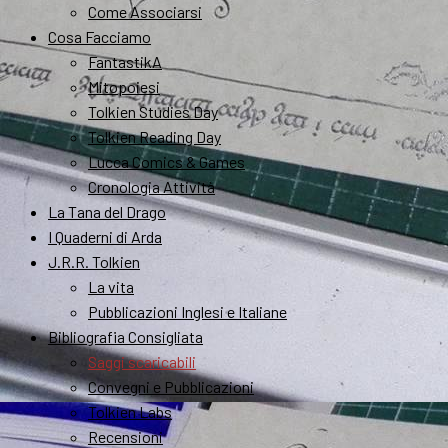
Come Associarsi
Cosa Facciamo
FantastikA
Mitopoiesi
Tolkien Studies Day
Tolkien Reading Day
Lucca Comics & Games
Cronologia Attività
La Tana del Drago
I Quaderni di Arda
J.R.R. Tolkien
La vita
Pubblicazioni Inglesi e Italiane
Bibliografia Consigliata
Saggi scaricabili
Convegni e Pubblicazioni
Tolkien Labs
Recensioni