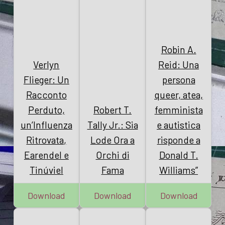
Robin A.
Verlyn
Reid: Una
Flieger: Un
persona
Racconto
queer, atea,
Perduto,
Robert T.
femminista
un’Influenza
Tally Jr.: Sia
e autistica
Ritrovata,
Lode Ora a
risponde a
Earendel e
Orchi di
Donald T.
Tinúviel
Fama
Williams”
Download
Download
Download