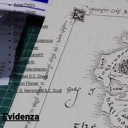
Anne Petty
Corey Olsen
David Bratman
Diana Pavlac Glyer
Dimitra Fimi
Douglas A. Anderson
Jason Fisher
John D. Rateliff
John Garth
L.M. Gildersleeve
Michael D.C. Drout
Verlyn Flieger
W. G. Hammond & C. Scull
Evidenza