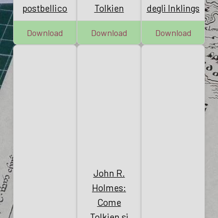
postbellico
Tolkien
degli Inklings
Download
Download
Download
John R.
Holmes:
Come
Tolkien si