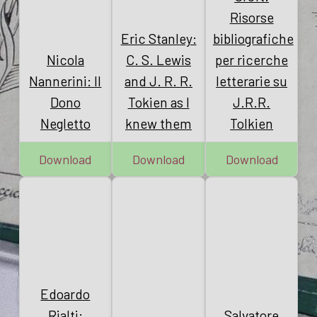
Risorse
Eric Stanley:
bibliografiche
Nicola
C. S. Lewis
per ricerche
Nannerini: Il
and J. R. R.
letterarie su
Dono
Tokien as I
J.R.R.
Negletto
knew them
Tolkien
Download
Download
Download
Edoardo
Rialti:
Salvatore