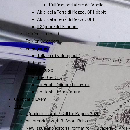
L’ultimo portatore dell’Anello
Abiti della Terra di Mezzo: Gli Hobbit
Abiti della Terra di Mezzo: Gli Elfi
Il Signore del Fandom
Tolkien a Fumetti
Tolkien Calendars
Videogames
Tolkien e i videogiochi
Librigame
Gioco di Ruolo
The One Ring
Lo Hobbit (Gioco da Tavola)
Lo Hobbit in miniatura
Calendario Eventi
ENG
I Quaderni di Arda: Call for Papers 2026
An interview with R. Scott Bakker
New Issue and editorial format for «I Quaderni di Arda