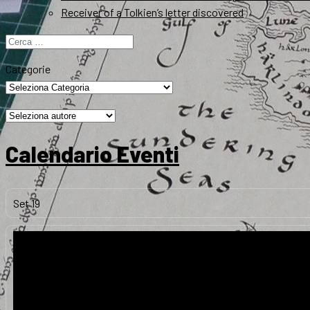
Receiver of a Tolkien’s letter discovered
Ricerca
per:
Categorie
Calendario Eventi
Set
19