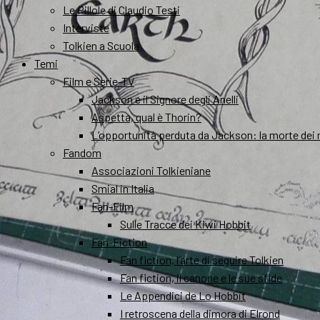
Le Pillole di Claudio Testi
Interviste
Tolkien a Scuola
Temi
Film e Serie-TV
Jackson e il Signore degli Anelli
Aspetta, qual è Thorin?
L’opportunità perduta da Jackson: la morte dei 
Fandom
Associazioni Tolkieniane
Smial in Italia
Fan-Film
Sulle Tracce dei Kiwi Hobbit
Fan-Fiction
Fan fiction, l’arte di seguire Tolkien
Fan fiction, il canone e le sue sfide
Le Appendici de Lo Hobbit
I retroscena della dimora di Elrond