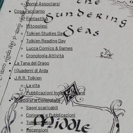
Come Associarsi
Cosa Facciamo
FantastikA
Mitopoiesi
Tolkien Studies Day
Tolkien Reading Day
Lucca Comics & Games
Cronologia Attività
La Tana del Drago
I Quaderni di Arda
J.R.R. Tolkien
La vita
Pubblicazioni Inglesi e Italiane
Bibliografia Consigliata
Saggi scaricabili
Convegni e Pubblicazioni
Tolkien Labs
Recensioni