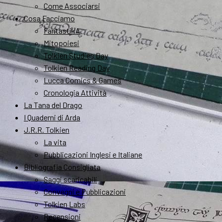
Come Associarsi
Cosa Facciamo
FantastikA
Mitopoiesi
Tolkien Studies Day
Tolkien Reading Day
Lucca Comics & Games
Cronologia Attività
La Tana del Drago
I Quaderni di Arda
J.R.R. Tolkien
La vita
Pubblicazioni Inglesi e Italiane
Bibliografia Consigliata
Saggi scaricabili
Convegni e Pubblicazioni
Tolkien Labs
Recensioni