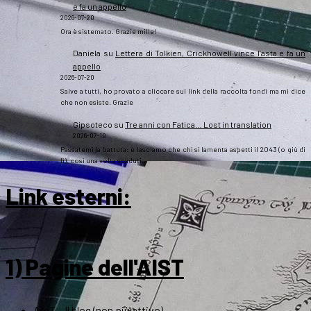
e fa un appello
2026-07-20
Ora è sistemato. Grazie mille!
Daniela
su
Lettera di Tolkien, Crickhowell vince l’asta e fa un
appello
2026-07-20
Salve a tutti, ho provato a cliccare sul link della raccolta fondi ma mi dice
che non esiste. Grazie
Gipsoteco
su
Tre anni con Fatica… Lost in translation
2026-07-10
Passatemi la battuta: e lasciamo che chi si lamenta aspetti il 2043 (o giù di
lì), così una volta scaduti…
Link esterni
:
1) Pagine dell'AIST
ArsT – Il blog (non più attivo)