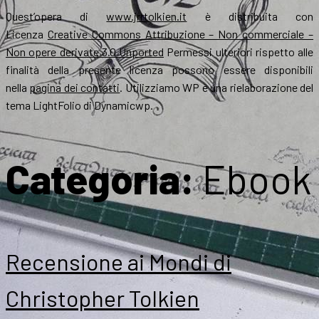
Quest’opera di
www.jrrtolkien.it
è distribuita con
Licenza
Creative Commons Attribuzione – Non commerciale –
Non opere derivate 3.0 Unported
Permessi ulteriori rispetto alle
finalità della presente licenza possono essere disponibili
nella
pagina dei contatti
. Utilizziamo WP e una rielaborazione del
tema LightFolio di Dynamicwp.
Categoria:
Ebook
Recensione ai Mondi di
Christopher Tolkien