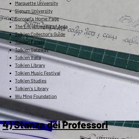
Marquette University
Signum University
Soronel's Home Page
The Encyclopedia of Arda
Tolkien Collector's Guide
Tolkien Estate
Tolkien Gateway
Tolkien Italia
Tolkien Library
Tolkien Music Festival
Tolkien Studies
Tolkien's Library
Wu Ming Foundation
4) Stanza dei Professori