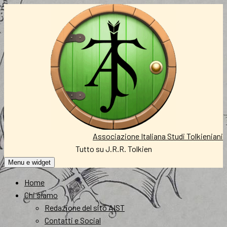
Vai
al
contenuto
Associazione Italiana Studi Tolkieniani
Tutto su J.R.R. Tolkien
Menu e widget
Home
Chi siamo
Redazione del sito AIST
Contatti e Social