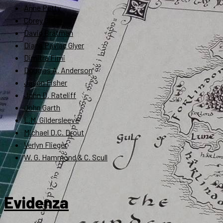
Anne Petty
Corey Olsen
David Bratman
Diana Pavlac Glyer
Dimitra Fimi
Douglas A. Anderson
Jason Fisher
John D. Rateliff
John Garth
L.M. Gildersleeve
Michael D.C. Drout
Verlyn Flieger
W. G. Hammond & C. Scull
Evidenza