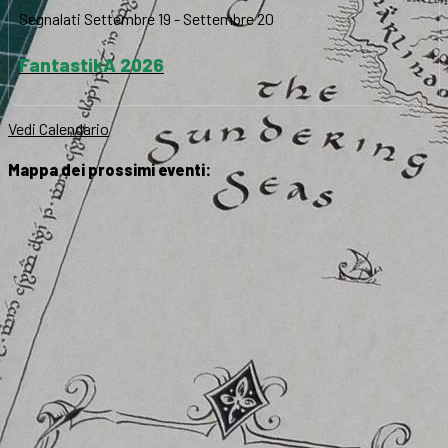
Segnalati
Settembre 19
-
Settembre 20
FantastikA 2026
Vedi Calendario
Mappa dei prossimi eventi: