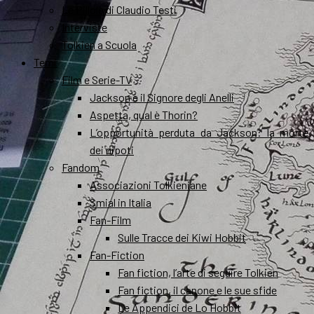
Le Pillole di Claudio Testi
Interviste
Tolkien a Scuola
Temi
Film e Serie-TV
Jackson e il Signore degli Anelli
Aspetta, qual è Thorin?
L’opportunità perduta da Jackson: la morte
dei nipoti
Fandom
Associazioni Tolkieniane
Smial in Italia
Fan-Film
Sulle Tracce dei Kiwi Hobbit
Fan-Fiction
Fan fiction, l’arte di seguire Tolkien
Fan fiction, il canone e le sue sfide
Le Appendici de Lo Hobbit