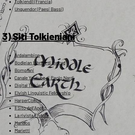
Tolkiendil (Francia)
Unquendor (Paesi Bassi)
3) Siti Tolkieniani
Ardalambion
Bodleian Library di Oxford
Bompiani
Canale Youtube di Paolo Nardi
Digital Tolkien
Elvish Linguistic Fellowship
HarperCollins
Il Sito dell'Anello
La rivista Endóre
Mandos
Marietti