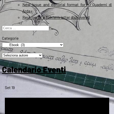
New Issue and editorial format for «I Quaderni di
Arda»
Receiver of a Tolkien’s letter discovered
Ricerca
per:
Categorie
Calendario Eventi
Set
19