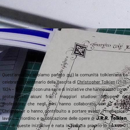
Quest’anno (ne abbiamo parlato
qui
)
la comunità tolkieniana ha
celebrato il centenario della nascita di
Christopher Tolkien
(21-11-
1924 – 16-1-2020) con una serie di iniziative che hann
o visto co
me
protagonisti alcuni fra i maggiori studiosi dell’opera del
professore, che negli anni hanno collaborato con lo stesso
Christopher o hanno contribuito a portare avanti il meticoloso
lavoro di riordino e pubblicazione delle opere di
J.R.R. Tolkien
.
Una di queste iniziative è nata in Francia proprio lo scorso 21