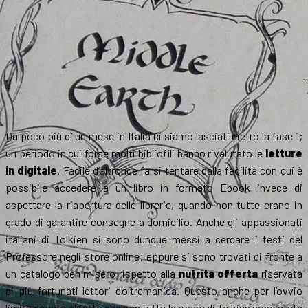
Da poco più di un mese in Italia ci siamo lasciati dietro la fase 1;
un periodo in cui forse molti bibliofili hanno rivalutato le
letture
in digitale
. Facile d’altronde farsi tentare dalla facilità con cui è
possibile accedere a un libro in formato Ebook invece di
aspettare la riapertura delle librerie, quando non tutte erano in
grado di garantire consegne a domicilio. Anche gli appassionati
italiani di Tolkien si sono dunque messi a cercare i testi del
Professore negli store online; eppure si sono trovati di fronte a
un catalogo ben misero rispetto alla
nutrita offerta
riservata
ai più fortunati lettori d’oltremanica. Questo anche per l’ovvio
limite dovuto al fatto che non tutte le opere di Tolkien sono state