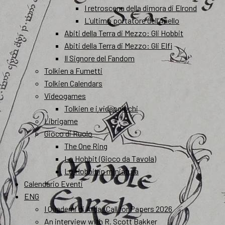
I retroscena della dimora di Elrond
L’ultimo portatore dell’Anello
Abiti della Terra di Mezzo: Gli Hobbit
Abiti della Terra di Mezzo: Gli Elfi
Il Signore del Fandom
Tolkien a Fumetti
Tolkien Calendars
Videogames
Tolkien e i videogiochi
Librigame
Gioco di Ruolo
The One Ring
Lo Hobbit (Gioco da Tavola)
Lo Hobbit in miniatura
Calendario Eventi
ENG
I Quaderni di Arda: Call for Papers 2026
An interview with R. Scott Bakker