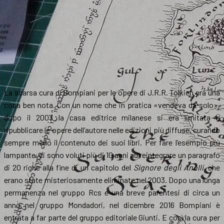
La scarsa cura di Bompiani per le opere di J.R.R. Tolkien era una
cosa ben nota. Con un nome che in pratica «vendeva da solo»,
dopo il 2003 la casa editrice milanese si era limitata a
ripubblicare le opere dell’autore nelle edizioni più diffuse, curando
sempre meno il contenuto dei suoi libri. Per fare l’esempio più
lampante, ci sono voluti più di 10 anni ad reintegrare un paragrafo
di 20 righe alla fine di un capitolo del
Signore degli Anelli
, che
erano state misteriosamente eliminate nel 2003. Dopo una lunga
permanenza nel gruppo Rcs e una breve parentesi di circa un
anno nel gruppo Mondadori, nel dicembre 2016 Bompiani è
entrata a far parte del gruppo editoriale Giunti. E così la cura per