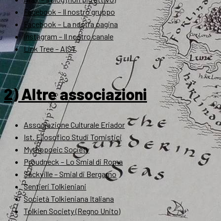
Facebook – Il nostro gruppo
Facebook – La nostra pagina
Instagram – Il nostro canale
Link Tree – AIST
2) Altre associazioni
Associazione Culturale Eriador
Ist. Filosofico Studi Tomistici
Mythopoeic Society
Proudneck – Lo Smial di Roma
Sackville – Smial di Bergamo
Sentieri Tolkieniani
Società Tolkieniana Italiana
Tolkien Society (Regno Unito)