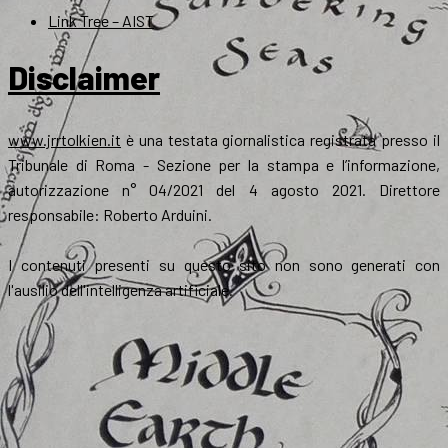
Link Tree – AIST
Disclaimer
www.jrrtolkien.it
è una testata giornalistica registrata presso il
Tribunale di Roma - Sezione per la stampa e l’informazione,
autorizzazione n° 04/2021 del 4 agosto 2021. Direttore
responsabile: Roberto Arduini.
I contenuti presenti su questo sito non sono generati con
l'ausilio dell'intelligenza artificiale.