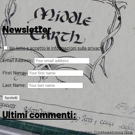
Newsletter
Ho letto e accetto le informazioni sulla privacy
Email Address:
First Name:
Last Name:
Ultimi commenti:
Roberto Arduini
su
Lettera di Tolkien, Crickhowell vince l’asta