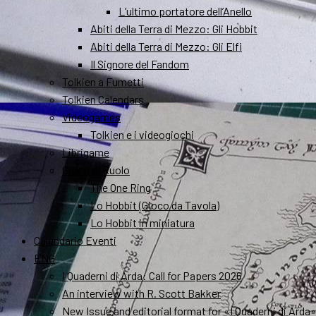
L’ultimo portatore dell’Anello
Abiti della Terra di Mezzo: Gli Hobbit
Abiti della Terra di Mezzo: Gli Elfi
Il Signore del Fandom
Tolkien a Fumetti
Tolkien Calendars
Videogames
Tolkien e i videogiochi
Librigame
Gioco di Ruolo
The One Ring
Lo Hobbit (Gioco da Tavola)
Lo Hobbit in miniatura
Calendario Eventi
ENG
I Quaderni di Arda: Call for Papers 2026
An interview with R. Scott Bakker
New Issue and editorial format for «I Quaderni di Arda