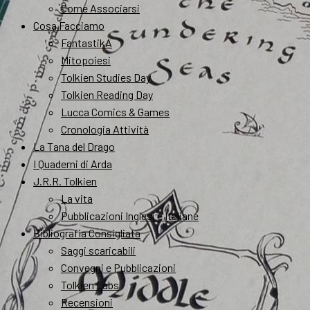
Come Associarsi
Cosa Facciamo
FantastikA
Mitopoiesi
Tolkien Studies Day
Tolkien Reading Day
Lucca Comics & Games
Cronologia Attività
La Tana del Drago
I Quaderni di Arda
J.R.R. Tolkien
La vita
Pubblicazioni Inglesi e Italiane
Bibliografia Consigliata
Saggi scaricabili
Convegni e Pubblicazioni
Tolkien Labs
Recensioni