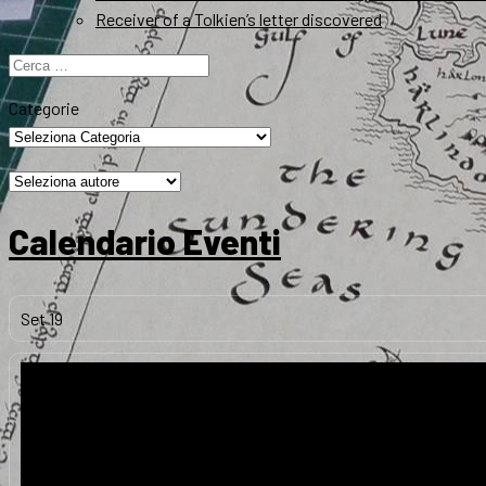
Receiver of a Tolkien’s letter discovered
Ricerca
per:
Categorie
Calendario Eventi
Set
19