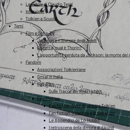
Le Pillole di Claudio Testi
Interviste
Tolkien a Scuola
Temi
Film e Serie-TV
Jackson e il Signore degli Anelli
Aspetta, qual è Thorin?
L’opportunità perduta da Jackson: la morte dei 
Fandom
Associazioni Tolkieniane
Smial in Italia
Fan-Film
Sulle Tracce dei Kiwi Hobbit
Fan-Fiction
Fan fiction, l’arte di seguire Tolkien
Fan fiction, il canone e le sue sfide
Le Appendici de Lo Hobbit
I retroscena della dimora di Elrond