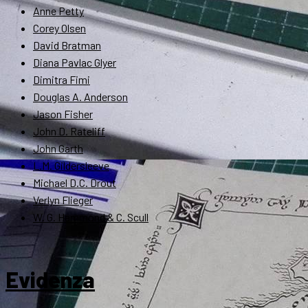
Anne Petty
Corey Olsen
David Bratman
Diana Pavlac Glyer
Dimitra Fimi
Douglas A. Anderson
Jason Fisher
John D. Rateliff
John Garth
L.M. Gildersleeve
Michael D.C. Drout
Verlyn Flieger
W. G. Hammond & C. Scull
Evidenza