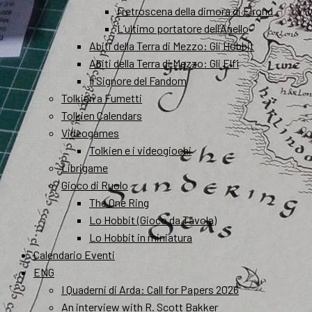
I retroscena della dimora di Elrond
L’ultimo portatore dell’Anello
Abiti della Terra di Mezzo: Gli Hobbit
Abiti della Terra di Mezzo: Gli Elfi
Il Signore del Fandom
Tolkien a Fumetti
Tolkien Calendars
Videogames
Tolkien e i videogiochi
Librigame
Gioco di Ruolo
The One Ring
Lo Hobbit (Gioco da Tavola)
Lo Hobbit in miniatura
Calendario Eventi
ENG
I Quaderni di Arda: Call for Papers 2026
An interview with R. Scott Bakker