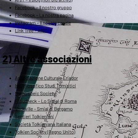
Facebook – Il nostro gruppo
Facebook – La nostra pagina
Instagram – Il nostro canale
Link Tree – AIST
2) Altre associazioni
Associazione Culturale Eriador
Ist. Filosofico Studi Tomistici
Mythopoeic Society
Proudneck – Lo Smial di Roma
Sackville – Smial di Bergamo
Sentieri Tolkieniani
Società Tolkieniana Italiana
Tolkien Society (Regno Unito)