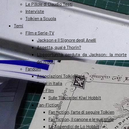
Le Pillole di Claudio Testi
Interviste
Tolkien a Scuola
Temi
Film e Serie-TV
Jackson e il Signore degli Anelli
Aspetta, qual è Thorin?
L’opportunità perduta da Jackson: la morte
dei nipoti
Fandom
Associazioni Tolkieniane
Smial in Italia
Fan-Film
Sulle Tracce dei Kiwi Hobbit
Fan-Fiction
Fan fiction, l’arte di seguire Tolkien
Fan fiction, il canone e le sue sfide
Le Appendici de Lo Hobbit