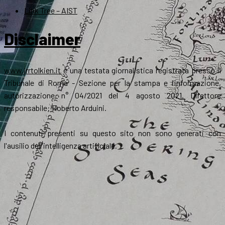
Link Tree – AIST
Disclaimer
www.jrrtolkien.it
è una testata giornalistica registrata presso il
Tribunale di Roma - Sezione per la stampa e l’informazione,
autorizzazione n° 04/2021 del 4 agosto 2021. Direttore
responsabile: Roberto Arduini.
I contenuti presenti su questo sito non sono generati con
l'ausilio dell'intelligenza artificiale.