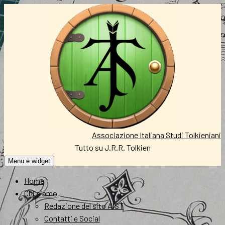
Vai
al
contenuto
Associazione Italiana Studi Tolkieniani
Tutto su J.R.R. Tolkien
Menu e widget
Home
Chi siamo
Redazione del sito AIST
Contatti e Social