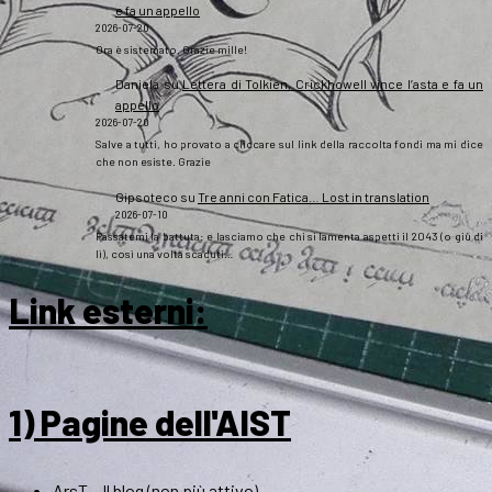
e fa un appello
2026-07-20
Ora è sistemato. Grazie mille!
Daniela
su
Lettera di Tolkien, Crickhowell vince l’asta e fa un
appello
2026-07-20
Salve a tutti, ho provato a cliccare sul link della raccolta fondi ma mi dice
che non esiste. Grazie
Gipsoteco
su
Tre anni con Fatica… Lost in translation
2026-07-10
Passatemi la battuta: e lasciamo che chi si lamenta aspetti il 2043 (o giù di
lì), così una volta scaduti…
Link esterni
:
1) Pagine dell'AIST
ArsT – Il blog (non più attivo)