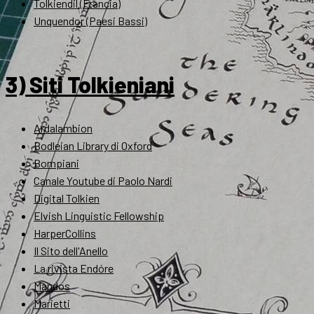
Tolkiendil (Francia)
Unquendor (Paesi Bassi)
3) Siti Tolkieniani
Ardalambion
Bodleian Library di Oxford
Bompiani
Canale Youtube di Paolo Nardi
Digital Tolkien
Elvish Linguistic Fellowship
HarperCollins
Il Sito dell'Anello
La rivista Endóre
Mandos
Marietti