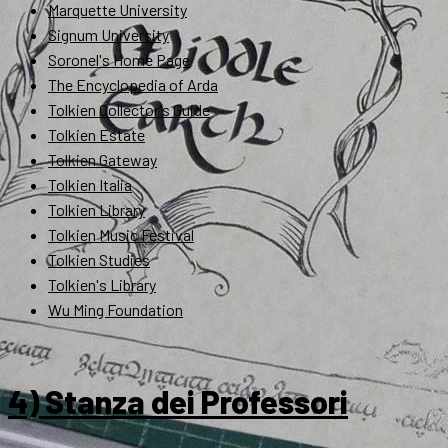
Marquette University
Signum University
Soronel's Home Page
The Encyclopedia of Arda
Tolkien Collector's Guide
Tolkien Estate
Tolkien Gateway
Tolkien Italia
Tolkien Library
Tolkien Music Festival
Tolkien Studies
Tolkien's Library
Wu Ming Foundation
4) Stanza dei Professori