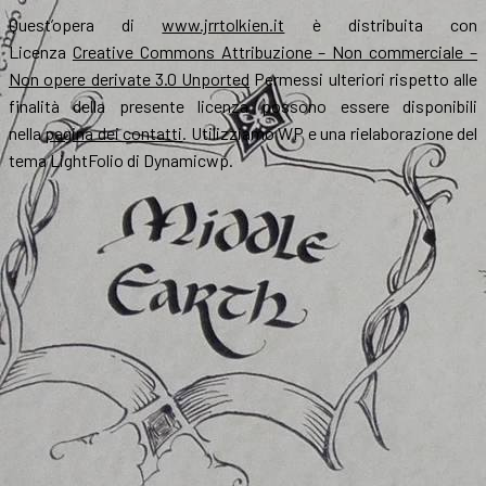
Quest’opera di
www.jrrtolkien.it
è distribuita con
Licenza
Creative Commons Attribuzione – Non commerciale –
Non opere derivate 3.0 Unported
Permessi ulteriori rispetto alle
finalità della presente licenza possono essere disponibili
nella
pagina dei contatti
. Utilizziamo WP e una rielaborazione del
tema LightFolio di Dynamicwp.