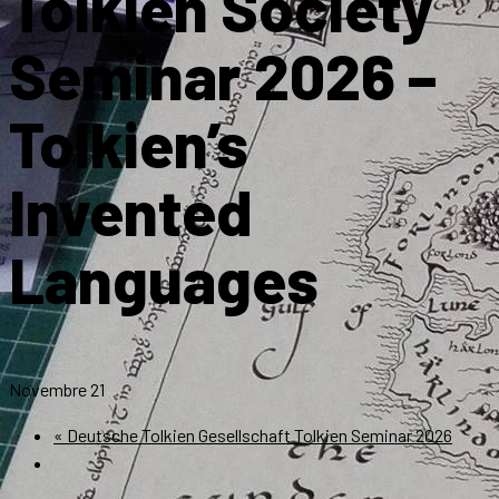
Tolkien Society
Seminar 2026 –
Tolkien’s
Invented
Languages
Novembre 21
«
Deutsche Tolkien Gesellschaft Tolkien Seminar 2026