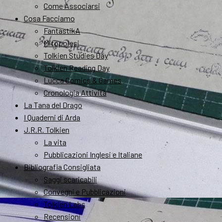
Come Associarsi
Cosa Facciamo
FantastikA
Mitopoiesi
Tolkien Studies Day
Tolkien Reading Day
Lucca Comics & Games
Cronologia Attività
La Tana del Drago
I Quaderni di Arda
J.R.R. Tolkien
La vita
Pubblicazioni Inglesi e Italiane
Bibliografia Consigliata
Saggi scaricabili
Convegni e Pubblicazioni
Tolkien Labs
Recensioni