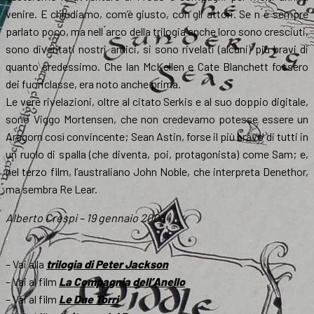
venire. E chiudiamo, com’è giusto, con gli attori. Se n ́è sempre
parlato poco, ma nell ́arco della trilogia anche loro sono cresciuti,
sono diventati nostri amici, si sono rivelati (alcuni) più bravi di
quanto credessimo. Che Ian McKellen e Cate Blanchett fossero
dei fuoriclasse, era noto anche prima.
Le vere rivelazioni, oltre al citato Serkis e al suo doppio digitale,
sono Viggo Mortensen, che non credevamo potesse essere un
Aragorn così convincente; Sean Astin, forse il più bravo di tutti in
un ruolo di spalla (che diventa, poi, protagonista) come Sam; e,
nel terzo film, l’australiano John Noble, che interpreta Denethor,
ma sembra Re Lear.
Alberto Crespi – 19 gennaio 2004
.
– Vai alla
trilogia di Peter Jackson
– Vai al film
La Compagnia dell’Anello
– Vai al film
Le Due Torri