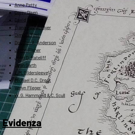
Anne Petty
Corey Olsen
David Bratman
Diana Pavlac Glyer
Dimitra Fimi
Douglas A. Anderson
Jason Fisher
John D. Rateliff
John Garth
L.M. Gildersleeve
Michael D.C. Drout
Verlyn Flieger
W. G. Hammond & C. Scull
Evidenza