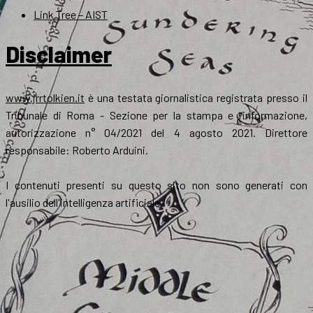
Link Tree – AIST
Disclaimer
www.jrrtolkien.it
è una testata giornalistica registrata presso il
Tribunale di Roma - Sezione per la stampa e l’informazione,
autorizzazione n° 04/2021 del 4 agosto 2021. Direttore
responsabile: Roberto Arduini.
I contenuti presenti su questo sito non sono generati con
l'ausilio dell'intelligenza artificiale.