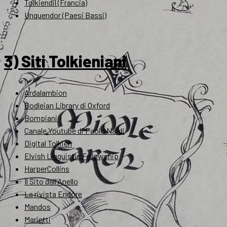
Tolkiendil (Francia)
Unquendor (Paesi Bassi)
3) Siti Tolkieniani
Ardalambion
Bodleian Library di Oxford
Bompiani
Canale Youtube di Paolo Nardi
Digital Tolkien
Elvish Linguistic Fellowship
HarperCollins
Il Sito dell'Anello
La rivista Endóre
Mandos
Marietti