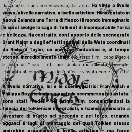
Jackson e i suoi, non viceversa), ha vinto.
Ha vinto a livello
visivo, a livello narrativo, a livello artistico. Ha inventato in
Nuova Zelanda una Terra di Mezzo (il mondo immaginario
in cui si svolge la saga di Tolkien) di incomparabile forza
e bellezza. Ha costruito, con l ́apporto dello scenografo
Grant Major e degli effetti speciali della Weta coordinati
da Richard Taylor, un universo fantastico e, al tempo
stesso, incredibilmente reale.
Nel terzo film il capolavoro è
la città di Minas Tirith, una Gubbio moltiplicata per mille,
elaborata al computer, ma labirintica e vissuta come una città
vera.
A livello narrativo, lui e le sceneggiatrici Fran Walsh e
Philippa Boyens hanno giocato la scommessa più astuta:
sono stati «fedeli» nel primo film, conquistandosi la
fiducia dei tolkieniani integralisti, e hanno cominciato a
inventare di brutto nel secondo e nel terzo, creando
agganci e tagli di montaggio dei quali Tolkien stesso
andrebbe orgoglioso. A livello artistico – ma forse