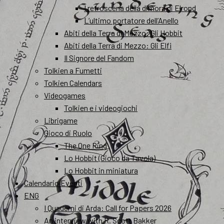
I retroscena della dimora di Elrond
L’ultimo portatore dell’Anello
Abiti della Terra di Mezzo: Gli Hobbit
Abiti della Terra di Mezzo: Gli Elfi
Il Signore del Fandom
Tolkien a Fumetti
Tolkien Calendars
Videogames
Tolkien e i videogiochi
Librigame
Gioco di Ruolo
The One Ring
Lo Hobbit (Gioco da Tavola)
Lo Hobbit in miniatura
Calendario Eventi
ENG
I Quaderni di Arda: Call for Papers 2026
An interview with R. Scott Bakker