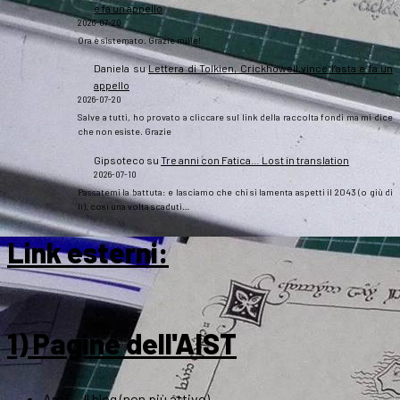
e fa un appello
2026-07-20
Ora è sistemato. Grazie mille!
Daniela
su
Lettera di Tolkien, Crickhowell vince l’asta e fa un
appello
2026-07-20
Salve a tutti, ho provato a cliccare sul link della raccolta fondi ma mi dice
che non esiste. Grazie
Gipsoteco
su
Tre anni con Fatica… Lost in translation
2026-07-10
Passatemi la battuta: e lasciamo che chi si lamenta aspetti il 2043 (o giù di
lì), così una volta scaduti…
Link esterni
:
1) Pagine dell'AIST
ArsT – Il blog (non più attivo)