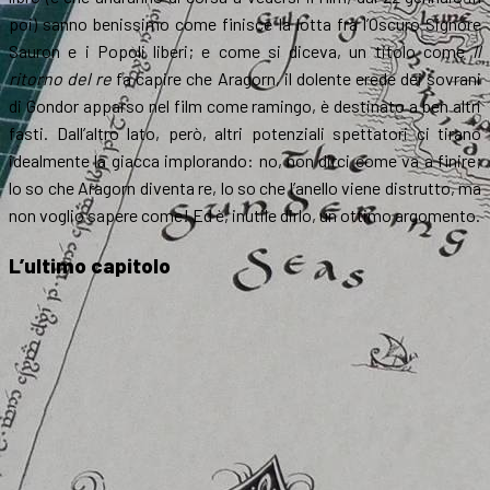
poi) sanno benissimo come finisce la lotta fra l’Oscuro Signore
Sauron e i Popoli liberi; e come si diceva, un titolo come
Il
ritorno del re
fa capire che Aragorn, il dolente erede dei sovrani
di Gondor apparso nel film come ramingo, è destinato a ben altri
fasti. Dall’altro lato, però, altri potenziali spettatori ci tirano
idealmente la giacca implorando: no, non dirci come va a finire;
lo so che Aragorn diventa re, lo so che l’anello viene distrutto, ma
non voglio sapere come! Ed è, inutile dirlo, un ottimo argomento.
L’ultimo capitolo