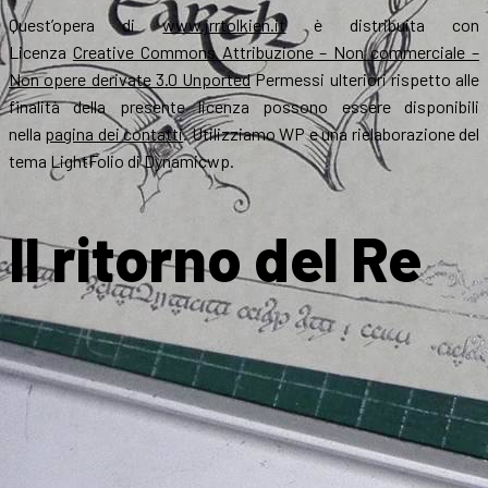
Quest’opera di
www.jrrtolkien.it
è distribuita con
Licenza
Creative Commons Attribuzione – Non commerciale –
Non opere derivate 3.0 Unported
Permessi ulteriori rispetto alle
finalità della presente licenza possono essere disponibili
nella
pagina dei contatti
. Utilizziamo WP e una rielaborazione del
tema LightFolio di Dynamicwp.
Il ritorno del Re