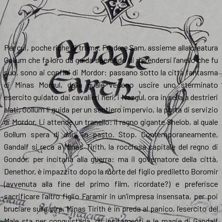
Per cui, poche righe di trama. Frodo e Sam, assieme alla creatura
Gollum che fa loro da guida sperando di riprendersi l’anello che fu
suo, sono ai confini di Mordor: passano sotto la città fantasma
di Minas Morgul, dalla quale vedono uscire uno sterminato
esercito guidato dai cavalieri neri, i Nazgul, ora in sella a destrieri
alati; Gollum li guida per un sentiero impervio, la porta di servizio
di Mordor. Li attende un tranello: il ragno gigante Shelob, al quale
Gollum spera di darli in pasto. Stop. Contemporaneamente,
Gandalf si reca a Minas Tirith, la rocciosa capitale del regno di
Gondor, per incitarla alla guerra: ma il governatore della città,
Denethor, è impazzito dopo la morte del figlio prediletto Boromir
(avvenuta alla fine del primo film, ricordate?) e preferisce
sacrificare l’altro figlio Faramir in un’impresa insensata, per poi
bruciare sulla pira. Minas Tirith è in preda al panico, l’esercito del
Male sta per conquistarla, gli incitamenti e le magie di Gandalf