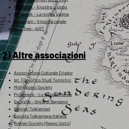
Facebook – Il nostro gruppo
Facebook – La nostra pagina
Instagram – Il nostro canale
Link Tree – AIST
2) Altre associazioni
Associazione Culturale Eriador
Ist. Filosofico Studi Tomistici
Mythopoeic Society
Proudneck – Lo Smial di Roma
Sackville – Smial di Bergamo
Sentieri Tolkieniani
Società Tolkieniana Italiana
Tolkien Society (Regno Unito)