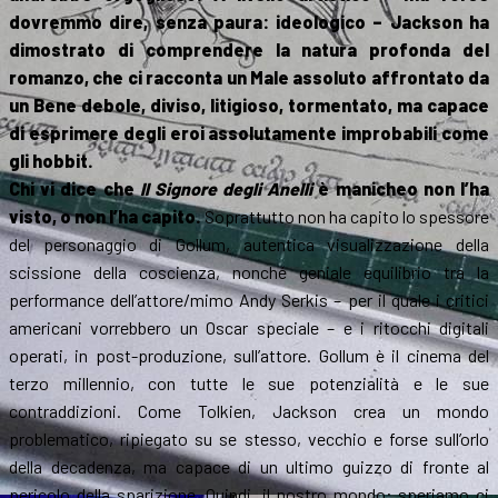
dovremmo dire, senza paura: ideologico – Jackson ha
dimostrato di comprendere la natura profonda del
romanzo, che ci racconta un Male assoluto affrontato da
un Bene debole, diviso, litigioso, tormentato, ma capace
di esprimere degli eroi assolutamente improbabili come
gli hobbit.
Chi vi dice che
Il Signore degli Anelli
è manicheo non l’ha
visto, o non l’ha capito.
Soprattutto non ha capito lo spessore
del personaggio di Gollum, autentica visualizzazione della
scissione della coscienza, nonché geniale equilibrio tra la
performance dell’attore/mimo Andy Serkis – per il quale i critici
americani vorrebbero un Oscar speciale – e i ritocchi digitali
operati, in post-produzione, sull’attore. Gollum è il cinema del
terzo millennio, con tutte le sue potenzialità e le sue
contraddizioni. Come Tolkien, Jackson crea un mondo
problematico, ripiegato su se stesso, vecchio e forse sull’orlo
della decadenza, ma capace di un ultimo guizzo di fronte al
pericolo della sparizione. Quindi, il nostro mondo: speriamo ci