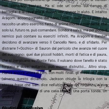
non sembrano bastare. Ma si ode un corno sul campo di
battaglia: è la cavalleria di Rohan, che giunge in aiuto. E intanto
Aragorn, accompagnato dal nano Gimli e dall’elfo Legolas, ha
raccolto un altro esercito, fatto di anime morte e maledette, che
solo lui, futuro re, può comandare. Gondor è salva, ma per poco. Il
nemico può contare su eserciti infiniti. Ma Aragorn e Gandalf
decidono di avanzare verso il Cancello Nero, e di sfidarlo. Per
distrarre l’«Occhio» di Sauron dal pericolo che avanza nel cuore
del suo regno: quei due piccoli hobbit, morti di fatica e di paura,
che si inerpicano su Monte Fato, il vulcano dove l’anello è stato
forgiato e dove, soltanto, può essere distrutto… Altro stop.
Manca ancora un’ora di film, con molti finali, gli stessi di Tolkien
(almeno questo diciamolo, Jackson chiude la trilogia con la
stessa frase che Sam dice nell’ultima riga del romanzo, e con
l’immagine della porta di una casa hobbit. Una porta tonda. Un
anello).
Giudizio conclusivo