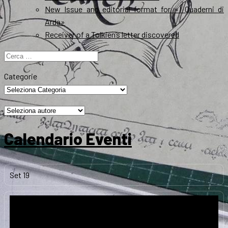
New Issue and editorial format for «I Quaderni di
Arda»
Receiver of a Tolkien’s letter discovered
Ricerca
per:
Categorie
Calendario Eventi
Set
19