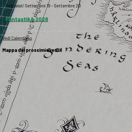
Segnalati
Settembre 19
-
Settembre 20
FantastikA 2026
Vedi Calendario
Mappa dei prossimi eventi: