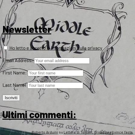
Newsletter
Ho letto e accetto le informazioni sulla privacy
Email Address:
First Name:
Last Name:
Ultimi commenti:
Roberto Arduini
su
Lettera di Tolkien, Crickhowell vince l’asta