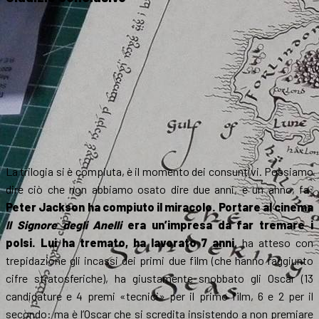
La trilogia si è compiuta, è il momento dei consuntivi. Possiamo
dire ciò che non abbiamo osato dire due anni, e un anno, fa:
Peter Jackson ha compiuto il miracolo. Portare al cinema
Il Signore degli Anelli
era un’impresa da far tremare i
polsi. Lui ha tremato, ha lavorato 7 anni
, ha atteso con
trepidazione gli incassi dei primi due film (che hanno raggiunto
cifre stratosferiche), ha giustamente snobbato gli Oscar (13
candidature e 4 premi «tecnici» per il primo film, 6 e 2 per il
secondo: ma è l’Oscar che si scredita insistendo a non premiare