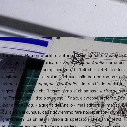
Torna il re. Ma non è unlibro autonomo, bensì l’ultimo capitolo
della saga cinematografica del
Signore degli Anelli
: come per
Le Due Torri
, sono semplicemente i titoli che J.R.R. Tolkien,
negli anni ’50, diede ai volumi del suo chilometrico romanzo (il
primo era
La Compagnia dell’Anello
). In realtà, lo scrittore
inglese non voleva che il terzo tomo si chiamasse
Il ritorno del
re
. Temeva che il titolo svelasse il finale, e avrebbe preferito
The
War of the Ring
, «la guerra dell’Anello», ma l ́editore si impose. E
qui siamo al dunque: cosa dovremmo fare noi recensori, giunti al
gran finale? Da un lato i milioni di spettatori che hanno letto il
libro (e che andranno di corsa a vedersi il film, dal 22 gennaio in