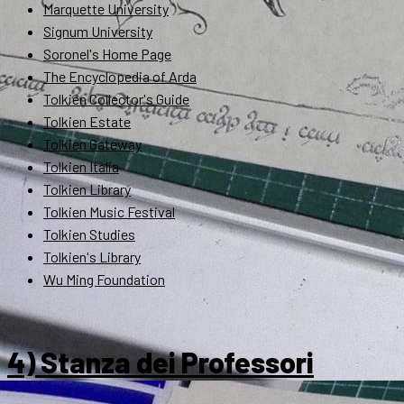
Marquette University
Signum University
Soronel's Home Page
The Encyclopedia of Arda
Tolkien Collector's Guide
Tolkien Estate
Tolkien Gateway
Tolkien Italia
Tolkien Library
Tolkien Music Festival
Tolkien Studies
Tolkien's Library
Wu Ming Foundation
4) Stanza dei Professori