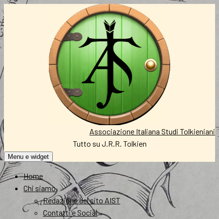
Vai
al
contenuto
Associazione Italiana Studi Tolkieniani
Tutto su J.R.R. Tolkien
Menu e widget
Home
Chi siamo
Redazione del sito AIST
Contatti e Social