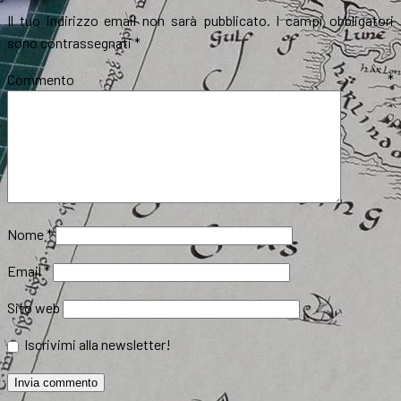
Il tuo indirizzo email non sarà pubblicato.
I campi obbligatori
sono contrassegnati
*
Commento
*
Nome
*
Email
*
Sito web
Iscrivimi alla newsletter!