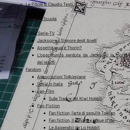
Le Pillole di Claudio Testi
Interviste
Tolkien a Scuola
Temi
Film e Serie-TV
Jackson e il Signore degli Anelli
Aspetta, qual è Thorin?
L’opportunità perduta da Jackson: la morte
dei nipoti
Fandom
Associazioni Tolkieniane
Smial in Italia
Fan-Film
Sulle Tracce dei Kiwi Hobbit
Fan-Fiction
Fan fiction, l’arte di seguire Tolkien
Fan fiction, il canone e le sue sfide
Le Appendici de Lo Hobbit