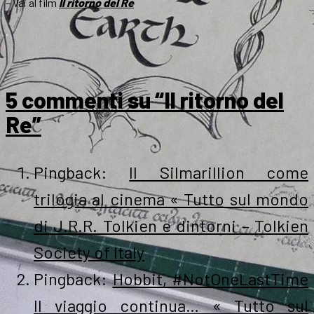
– Vai al film
Il ritorno del Re
.
5 commenti su “Il ritorno del
Re”
Pingback:
Il Silmarillion come
trilogia al cinema « Tutto sul mondo
di J.R.R. Tolkien e dintorni – Tolkien
Society of Italy
Pingback:
Hobbit, #NotOneLastTime
Il viaggio continua… « Tutto sul