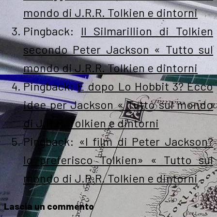
mondo di J.R.R. Tolkien e dintorni
Pingback:
Il Silmarillion di Tolkien
secondo Peter Jackson « Tutto sul
mondo di J.R.R. Tolkien e dintorni
Pingback:
E dopo Lo Hobbit 3? Ecco
idee per Jackson « Tutto sul mondo
di J.R.R. Tolkien e dintorni
Pingback:
«I film di Peter Jackson?
Io preferisco Tolkien» « Tutto sul
mondo di J.R.R. Tolkien e dintorni
Lascia un commento