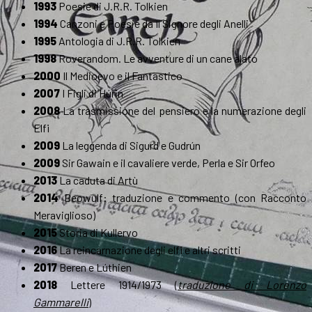
1993
Poesie di J.R.R. Tolkien
1994
Canzoni e Poesie da Il Signore degli Anelli
1995
Antologia di J.R.R. Tolkien
1998
Roverandom. Le avventure di un cane alato
2000
Il Medioevo e il Fantastico
2007
I Figli di Húrin
2008
La trasmissione del pensiero e la numerazione degli
Elfi
2009
La leggenda di Sigurd e Gudrún
2009
Sir Gawain e il cavaliere verde, Perla e Sir Orfeo
2013
La caduta di Artù
2014
Beowulf: traduzione e commento (con Racconto
Meraviglioso)
2015
Storia di Kullervo
2016
La reincarnazione degli elfi e altri scritti
2017
Beren e Lúthien
2018
Lettere 1914/1973 (
traduzione di Lorenzo
Gammarelli
)