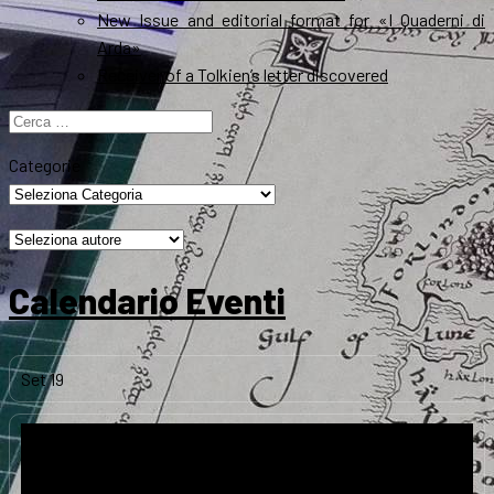
New Issue and editorial format for «I Quaderni di
Arda»
Receiver of a Tolkien’s letter discovered
Ricerca
per:
Categorie
Calendario Eventi
Set
19