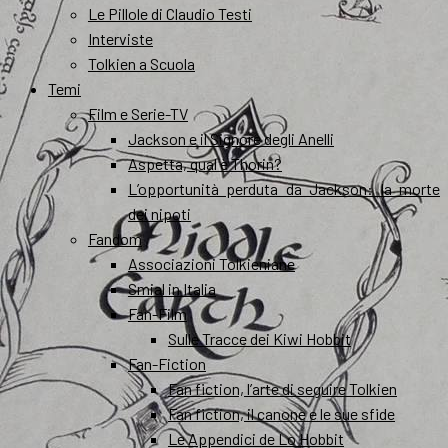
Le Pillole di Claudio Testi
Interviste
Tolkien a Scuola
Temi
Film e Serie-TV
Jackson e il Signore degli Anelli
Aspetta, qual è Thorin?
L’opportunità perduta da Jackson: la morte
dei nipoti
Fandom
Associazioni Tolkieniane
Smial in Italia
Fan-Film
Sulle Tracce dei Kiwi Hobbit
Fan-Fiction
Fan fiction, l’arte di seguire Tolkien
Fan fiction, il canone e le sue sfide
Le Appendici de Lo Hobbit