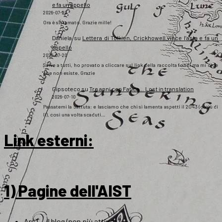
e fa un appello
2026-07-20
Ora è sistemato. Grazie mille!
Daniela
su
Lettera di Tolkien, Crickhowell vince l’asta e fa un
appello
2026-07-20
Salve a tutti, ho provato a cliccare sul link della raccolta fondi ma mi dice
che non esiste. Grazie
Gipsoteco
su
Tre anni con Fatica… Lost in translation
2026-07-10
Passatemi la battuta: e lasciamo che chi si lamenta aspetti il 2043 (o giù di
lì), così una volta scaduti…
Link esterni
:
1) Pagine dell'AIST
ArsT – Il blog (non più attivo)