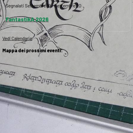
Segnalati
Settembre 19
-
Settembre 20
FantastikA 2026
Vedi Calendario
Mappa dei prossimi eventi: