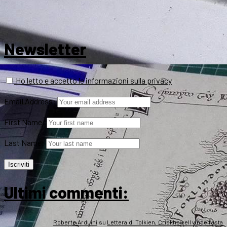
Newsletter
Ho letto e accetto le informazioni sulla privacy
Email Address:
First Name:
Last Name:
Ultimi commenti:
Roberto Arduini
su
Lettera di Tolkien, Crickhowell vince l’asta