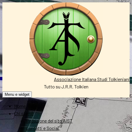
Vai
al
contenuto
Associazione Italiana Studi Tolkieniani
Tutto su J.R.R. Tolkien
Menu e widget
Home
Chi siamo
Redazione del sito AIST
Contatti e Social