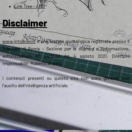
Link Tree – AIST
Disclaimer
www.jrrtolkien.it
è una testata giornalistica registrata presso il
Tribunale di Roma - Sezione per la stampa e l’informazione,
autorizzazione n° 04/2021 del 4 agosto 2021. Direttore
responsabile: Roberto Arduini.
I contenuti presenti su questo sito non sono generati con
l'ausilio dell'intelligenza artificiale.