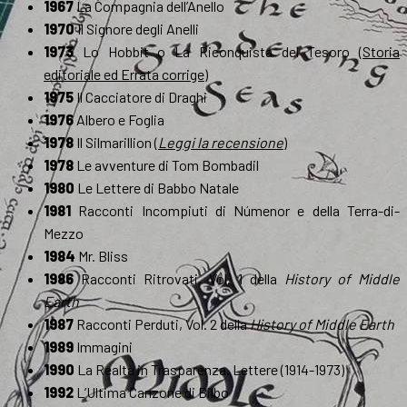
1967
La Compagnia dell’Anello
1970
Il Signore degli Anelli
1973
Lo Hobbit o La Riconquista del Tesoro (
Storia
editoriale ed Errata corrige
)
1975
Il Cacciatore di Draghi
1976
Albero e Foglia
1978
Il Silmarillion (
Leggi la recensione
)
1978
Le avventure di Tom Bombadil
1980
Le Lettere di Babbo Natale
1981
Racconti Incompiuti di Númenor e della Terra-di-
Mezzo
1984
Mr. Bliss
1986
Racconti Ritrovati, Vol. 1 della
History of Middle
Earth
1987
Racconti Perduti, Vol. 2 della
History of Middle Earth
1989
Immagini
1990
La Realtà in Trasparenza. Lettere (1914-1973)
1992
L’Ultima Canzone di Bilbo