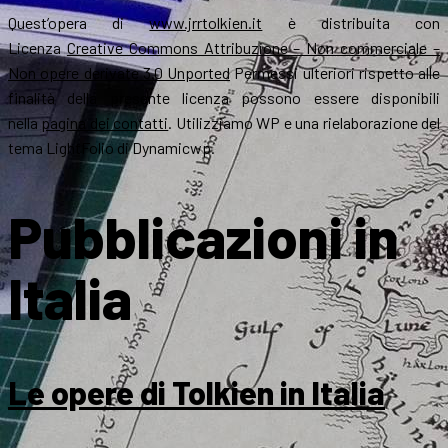
Quest’opera di
www.jrrtolkien.it
è distribuita con
Licenza
Creative Commons Attribuzione – Non commerciale –
Non opere derivate 3.0 Unported
Permessi ulteriori rispetto alle
finalità della presente licenza possono essere disponibili
nella
pagina dei contatti
. Utilizziamo WP e una rielaborazione del
tema LightFolio di Dynamicwp.
Pubblicazioni in
Italia
Le opere di Tolkien in Italia