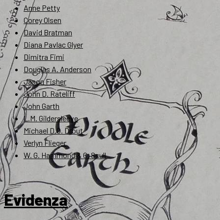
Anne Petty
Corey Olsen
David Bratman
Diana Pavlac Glyer
Dimitra Fimi
Douglas A. Anderson
Jason Fisher
John D. Rateliff
John Garth
L.M. Gildersleeve
Michael D.C. Drout
Verlyn Flieger
W. G. Hammond & C. Scull
Evidenza