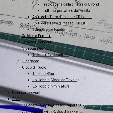
I retroscena della dimora di Elrond
L’ultimo portatore dell’Anello
Abiti della Terra di Mezzo: Gli Hobbit
Abiti della Terra di Mezzo: Gli Elfi
Il Signore del Fandom
Tolkien a Fumetti
Tolkien Calendars
Videogames
Tolkien e i videogiochi
Librigame
Gioco di Ruolo
The One Ring
Lo Hobbit (Gioco da Tavola)
Lo Hobbit in miniatura
Calendario Eventi
ENG
I Quaderni di Arda: Call for Papers 2026
An interview with R. Scott Bakker