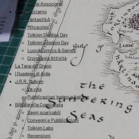
Come Associarsi
Cosa Facciamo
FantastikA
Mitopoiesi
Tolkien Studies Day
Tolkien Reading Day
Lucca Comics & Games
Cronologia Attività
La Tana del Drago
I Quaderni di Arda
J.R.R. Tolkien
La vita
Pubblicazioni Inglesi e Italiane
Bibliografia Consigliata
Saggi scaricabili
Convegni e Pubblicazioni
Tolkien Labs
Recensioni