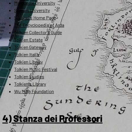
Marquette University
Signum University
Soronel's Home Page
The Encyclopedia of Arda
Tolkien Collector's Guide
Tolkien Estate
Tolkien Gateway
Tolkien Italia
Tolkien Library
Tolkien Music Festival
Tolkien Studies
Tolkien's Library
Wu Ming Foundation
4) Stanza dei Professori