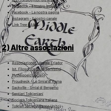
Facebook – Il nostro gruppo
Facebook – La nostra pagina
Instagram – Il nostro canale
Link Tree – AIST
2) Altre associazioni
Associazione Culturale Eriador
Ist. Filosofico Studi Tomistici
Mythopoeic Society
Proudneck – Lo Smial di Roma
Sackville – Smial di Bergamo
Sentieri Tolkieniani
Società Tolkieniana Italiana
Tolkien Society (Regno Unito)