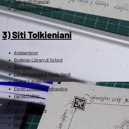
Tolkiendil (Francia)
Unquendor (Paesi Bassi)
3) Siti Tolkieniani
Ardalambion
Bodleian Library di Oxford
Bompiani
Canale Youtube di Paolo Nardi
Digital Tolkien
Elvish Linguistic Fellowship
HarperCollins
Il Sito dell'Anello
La rivista Endóre
Mandos
Marietti