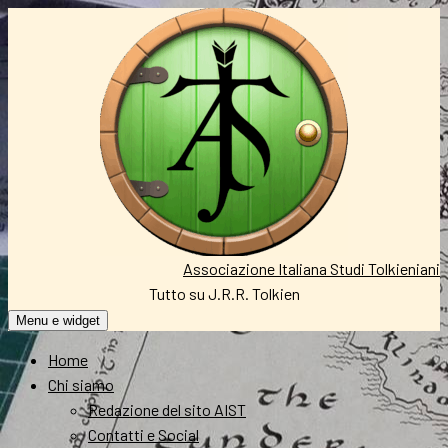
Vai
al
contenuto
Associazione Italiana Studi Tolkieniani
Tutto su J.R.R. Tolkien
Menu e widget
Home
Chi siamo
Redazione del sito AIST
Contatti e Social