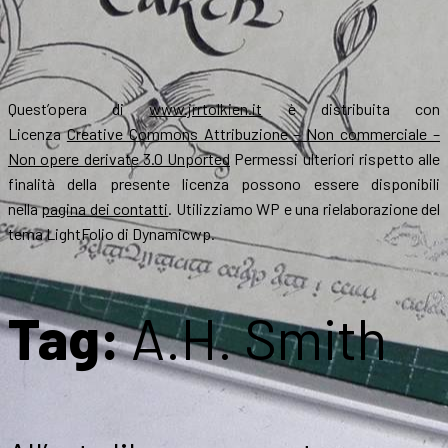
Quest’opera di
www.jrrtolkien.it
è distribuita con
Licenza
Creative Commons Attribuzione – Non commerciale –
Non opere derivate 3.0 Unported
Permessi ulteriori rispetto alle
finalità della presente licenza possono essere disponibili
nella
pagina dei contatti
. Utilizziamo WP e una rielaborazione del
tema LightFolio di Dynamicwp.
Tag:
A.H. Smith