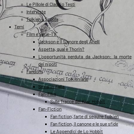
Le Pillole di Claudio Testi
Interviste
Tolkien a Scuola
Temi
Film e Serie-TV
Jackson e il Signore degli Anelli
Aspetta, qual è Thorin?
L’opportunità perduta da Jackson: la morte
dei nipoti
Fandom
Associazioni Tolkieniane
Smial in Italia
Fan-Film
Sulle Tracce dei Kiwi Hobbit
Fan-Fiction
Fan fiction, l’arte di seguire Tolkien
Fan fiction, il canone e le sue sfide
Le Appendici de Lo Hobbit