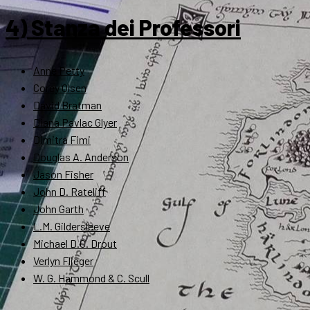
4) Stanza dei Professori
Anne Petty
Corey Olsen
David Bratman
Diana Pavlac Glyer
Dimitra Fimi
Douglas A. Anderson
Jason Fisher
John D. Rateliff
John Garth
L.M. Gildersleeve
Michael D.C. Drout
Verlyn Flieger
W. G. Hammond & C. Scull