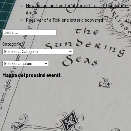
New Issue and editorial format for «I Quaderni di
Arda»
Receiver of a Tolkien’s letter discovered
Ricerca
per:
Categorie
Mappa dei prossimi eventi: