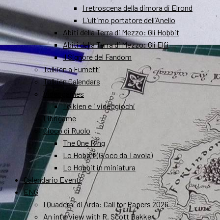
I retroscena della dimora di Elrond
L’ultimo portatore dell’Anello
Abiti della Terra di Mezzo: Gli Hobbit
Abiti della Terra di Mezzo: Gli Elfi
Il Signore del Fandom
Tolkien a Fumetti
Tolkien Calendars
Videogames
Tolkien e i videogiochi
Librigame
Gioco di Ruolo
The One Ring
Lo Hobbit (Gioco da Tavola)
Lo Hobbit in miniatura
Calendario Eventi
ENG
I Quaderni di Arda: Call for Papers 2026
An interview with R. Scott Bakker