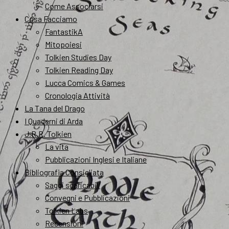
Come Associarsi
Cosa Facciamo
FantastikA
Mitopoiesi
Tolkien Studies Day
Tolkien Reading Day
Lucca Comics & Games
Cronologia Attività
La Tana del Drago
I Quaderni di Arda
J.R.R. Tolkien
La vita
Pubblicazioni Inglesi e Italiane
Bibliografia Consigliata
Saggi scaricabili
Convegni e Pubblicazioni
Tolkien Labs
Recensioni