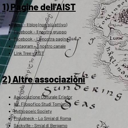
1) Pagine dell'AIST
ArsT – Il blog (non più attivo)
Facebook – Il nostro gruppo
Facebook – La nostra pagina
Instagram – Il nostro canale
Link Tree – AIST
2) Altre associazioni
Associazione Culturale Eriador
Ist. Filosofico Studi Tomistici
Mythopoeic Society
Proudneck – Lo Smial di Roma
Sackville – Smial di Bergamo