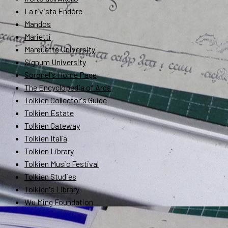
La rivista Endóre
Mandos
Marietti
Marquette University
Signum University
Soronel's Home Page
The Encyclopedia of Arda
Tolkien Collector's Guide
Tolkien Estate
Tolkien Gateway
Tolkien Italia
Tolkien Library
Tolkien Music Festival
Tolkien Studies
Tolkien's Library
Wu Ming Foundation