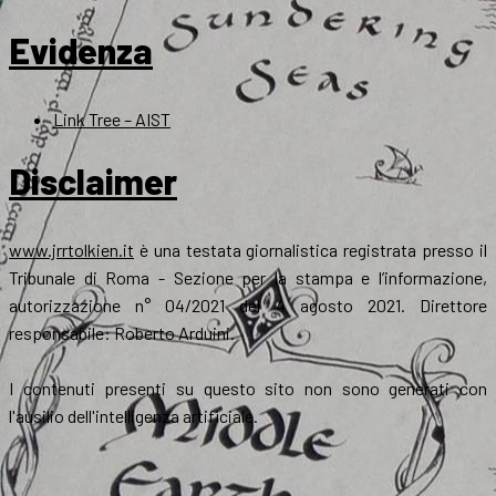
Evidenza
Link Tree – AIST
Disclaimer
www.jrrtolkien.it
è una testata giornalistica registrata presso il
Tribunale di Roma - Sezione per la stampa e l’informazione,
autorizzazione n° 04/2021 del 4 agosto 2021. Direttore
responsabile: Roberto Arduini.
I contenuti presenti su questo sito non sono generati con
l'ausilio dell'intelligenza artificiale.