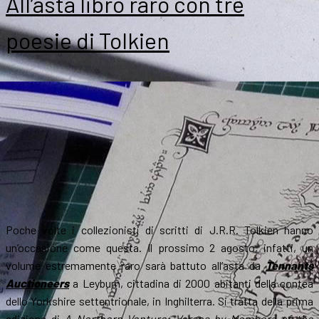
All’asta libro raro con tre
poesie di Tolkien
Poche volte i collezionisti di scritti di J.R.R. Tolkien hanno
un’occasione come questa. Il prossimo 2 agosto, infatti, un
volume estremamente raro sarà battuto all’asta da
Tennants
Auctioneers
a Leyburn, cittadina di 2000 abitanti della contea
dello Yorkshire settentrionale, in Inghilterra. Si tratta della prima
edizione di
A Northern Venture: Verses by Members of the