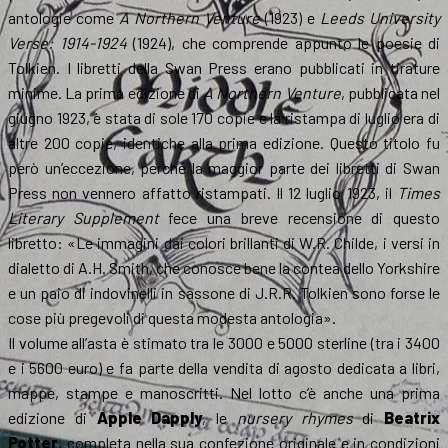
antologie come
A Northern Venture
(1923) e
Leeds University
Verse: 1914-1924
(1924), che comprende appunto le poesie di
Tolkien. I libretti della Swan Press erano pubblicati in tirature
minime. La prima edizione di
A Northern Venture
, pubblicata nel
giugno 1923, è stata di sole 170 copie e la ristampa di luglio era di
altre 200 copie, identiche alla prima edizione. Questo titolo fu
però un’eccezione, perché la maggior parte dei libretti di Swan
Press non vennero affatto ristampati. Il 12 luglio 1923, il
Times
Literary Supplement
fece una breve recensione di questo
libretto: «Le immagini dai colori brillanti di W.R. Childe, i versi in
dialetto di A.H. Smith, che conosce bene la contea dello Yorkshire
e un paio di indovinelli in sassone di J.R.R. Tolkien sono forse le
cose più pregevoli di questa modesta antologia».
Il volume all’asta è stimato tra le 3000 e 5000 sterline (tra i 3400
e i 5600 euro) e fa parte della vendita di agosto dedicata a libri,
mappe, stampe e manoscritti. Nel lotto c’è anche una prima
edizione di
Apple Dapply
, le
nursery rhymes
di
Beatrix
Potter
, completa nella sua confezione originale e in condizioni