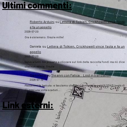
Ultimi commenti:
Roberto Arduini
su
Lettera di Tolkien, Crickhowell vince l’asta
e fa un appello
2026-07-20
Ora è sistemato. Grazie mille!
Daniela
su
Lettera di Tolkien, Crickhowell vince l’asta e fa un
appello
2026-07-20
Salve a tutti, ho provato a cliccare sul link della raccolta fondi ma mi dice
che non esiste. Grazie
Gipsoteco
su
Tre anni con Fatica… Lost in translation
2026-07-10
Passatemi la battuta: e lasciamo che chi si lamenta aspetti il 2043 (o giù di
lì), così una volta scaduti…
Link esterni
: