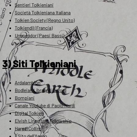
Sentieri Tolkieniani
Società Tolkieniana Italiana
Tolkien Society (Regno Unito)
Tolkiendil (Francia)
Unquendor (Paesi Bassi)
3) Siti Tolkieniani
Ardalambion
Bodleian Library di Oxford
Bompiani
Canale Youtube di Paolo Nardi
Digital Tolkien
Elvish Linguistic Fellowship
HarperCollins
Il Sito dell'Anello