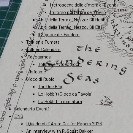
I retroscena della dimora di Elrond
L’ultimo portatore dell’Anello
Abiti della Terra di Mezzo: Gli Hobbit
Abiti della Terra di Mezzo: Gli Elfi
Il Signore del Fandom
Tolkien a Fumetti
Tolkien Calendars
Videogames
Tolkien e i videogiochi
Librigame
Gioco di Ruolo
The One Ring
Lo Hobbit (Gioco da Tavola)
Lo Hobbit in miniatura
Calendario Eventi
ENG
I Quaderni di Arda: Call for Papers 2026
An interview with R. Scott Bakker