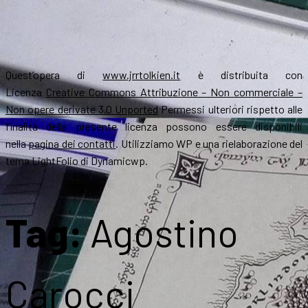
Quest’opera di
www.jrrtolkien.it
è distribuita con
Licenza
Creative Commons Attribuzione – Non commerciale –
Non opere derivate 3.0 Unported
Permessi ulteriori rispetto alle
finalità della presente licenza possono essere disponibili
nella
pagina dei contatti
. Utilizziamo WP e una rielaborazione del
tema LightFolio di Dynamicwp.
Tag:
Agostino
Carocci