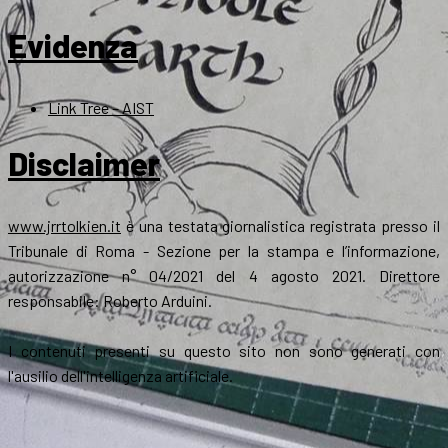
Evidenza
Link Tree – AIST
Disclaimer
www.jrrtolkien.it
è una testata giornalistica registrata presso il
Tribunale di Roma - Sezione per la stampa e l’informazione,
autorizzazione n° 04/2021 del 4 agosto 2021. Direttore
responsabile: Roberto Arduini.
I contenuti presenti su questo sito non sono generati con
l'ausilio dell'intelligenza artificiale.