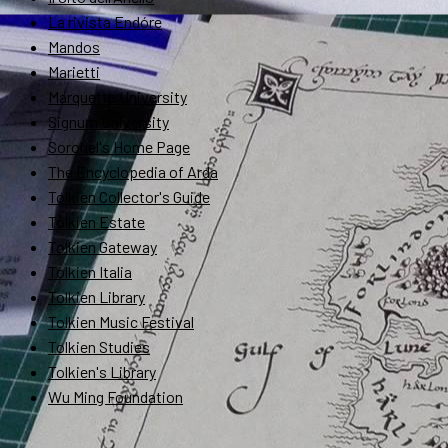
La rivista Endóre
Mandos
Marietti
Marquette University
Signum University
Soronel's Home Page
The Encyclopedia of Arda
Tolkien Collector's Guide
Tolkien Estate
Tolkien Gateway
Tolkien Italia
Tolkien Library
Tolkien Music Festival
Tolkien Studies
Tolkien's Library
Wu Ming Foundation