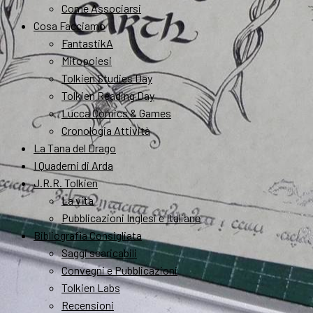
Come Associarsi
Cosa Facciamo
FantastikA
Mitopoiesi
Tolkien Studies Day
Tolkien Reading Day
Lucca Comics & Games
Cronologia Attività
La Tana del Drago
I Quaderni di Arda
J.R.R. Tolkien
La vita
Pubblicazioni Inglesi e Italiane
Bibliografia Consigliata
Saggi scaricabili
Convegni e Pubblicazioni
Tolkien Labs
Recensioni