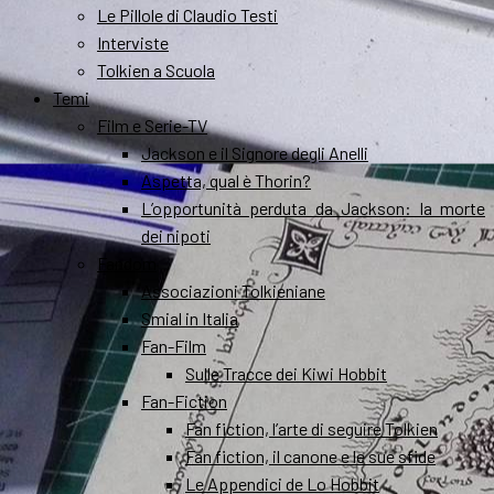
Le Pillole di Claudio Testi
Interviste
Tolkien a Scuola
Temi
Film e Serie-TV
Jackson e il Signore degli Anelli
Aspetta, qual è Thorin?
L’opportunità perduta da Jackson: la morte
dei nipoti
Fandom
Associazioni Tolkieniane
Smial in Italia
Fan-Film
Sulle Tracce dei Kiwi Hobbit
Fan-Fiction
Fan fiction, l’arte di seguire Tolkien
Fan fiction, il canone e le sue sfide
Le Appendici de Lo Hobbit