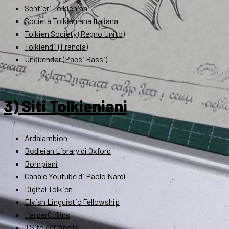
Sentieri Tolkieniani
Società Tolkieniana Italiana
Tolkien Society (Regno Unito)
Tolkiendil (Francia)
Unquendor (Paesi Bassi)
3) Siti Tolkieniani
Ardalambion
Bodleian Library di Oxford
Bompiani
Canale Youtube di Paolo Nardi
Digital Tolkien
Elvish Linguistic Fellowship
HarperCollins
Il Sito dell'Anello