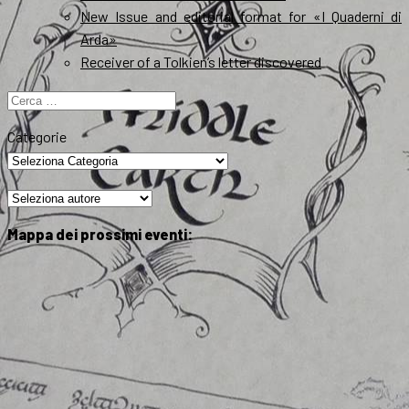
New Issue and editorial format for «I Quaderni di
Arda»
Receiver of a Tolkien’s letter discovered
Ricerca
per:
Categorie
Mappa dei prossimi eventi: