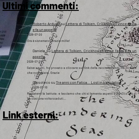
Ultimi commenti:
Roberto Arduini
su
Lettera di Tolkien, Crickhowell vince l’asta
e fa un appello
2026-07-20
Ora è sistemato. Grazie mille!
Daniela
su
Lettera di Tolkien, Crickhowell vince l’asta e fa un
appello
2026-07-20
Salve a tutti, ho provato a cliccare sul link della raccolta fondi ma mi dice
che non esiste. Grazie
Gipsoteco
su
Tre anni con Fatica… Lost in translation
2026-07-10
Passatemi la battuta: e lasciamo che chi si lamenta aspetti il 2043 (o giù di
lì), così una volta scaduti…
Link esterni
: