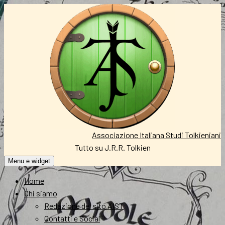
Vai
al
contenuto
Associazione Italiana Studi Tolkieniani
Tutto su J.R.R. Tolkien
Menu e widget
Home
Chi siamo
Redazione del sito AIST
Contatti e Social