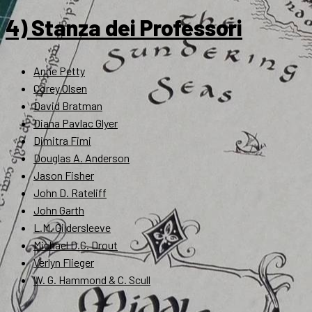
4) Stanza dei Professori
Anne Petty
Corey Olsen
David Bratman
Diana Pavlac Glyer
Dimitra Fimi
Douglas A. Anderson
Jason Fisher
John D. Rateliff
John Garth
L.M. Gildersleeve
Michael D.C. Drout
Verlyn Flieger
W. G. Hammond & C. Scull