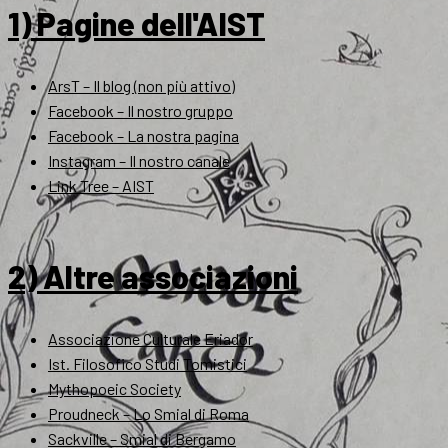
1) Pagine dell'AIST
ArsT – Il blog (non più attivo)
Facebook – Il nostro gruppo
Facebook – La nostra pagina
Instagram – Il nostro canale
Link Tree – AIST
2) Altre associazioni
Associazione Culturale Eriador
Ist. Filosofico Studi Tomistici
Mythopoeic Society
Proudneck – Lo Smial di Roma
Sackville – Smial di Bergamo