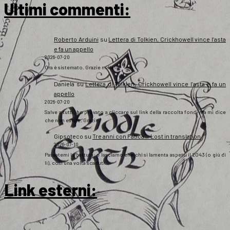
Ultimi commenti:
Roberto Arduini
su
Lettera di Tolkien, Crickhowell vince l’asta
e fa un appello
2026-07-20
Ora è sistemato. Grazie mille!
Daniela
su
Lettera di Tolkien, Crickhowell vince l’asta e fa un
appello
2026-07-20
Salve a tutti, ho provato a cliccare sul link della raccolta fondi ma mi dice
che non esiste. Grazie
Gipsoteco
su
Tre anni con Fatica… Lost in translation
2026-07-10
Passatemi la battuta: e lasciamo che chi si lamenta aspetti il 2043 (o giù di
lì), così una volta scaduti…
Link esterni
: