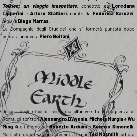
Tolkien: un viaggio inaspettato
, condotto da
Loredana
Lipperini
e
Arturo Stàltieri
, curato da
Federica Barozzi
,
regia di
Diego Marras
.
La Compagnia degli Studiosi che si formerà puntata dopo
puntata annovera
Piero Boitani
,
decano degli studi di anglistica all’università La Sapienza di
Roma, gli scrittori
Alessandro D’Avenia
,
Michela Murgia
e
Wu
Ming 4
e i giornalisti
Roberto Arduini
e
Saverio Simonelli
.
Molti altri ospiti saranno presenti, tra cui
Ted Nasmith
, artista