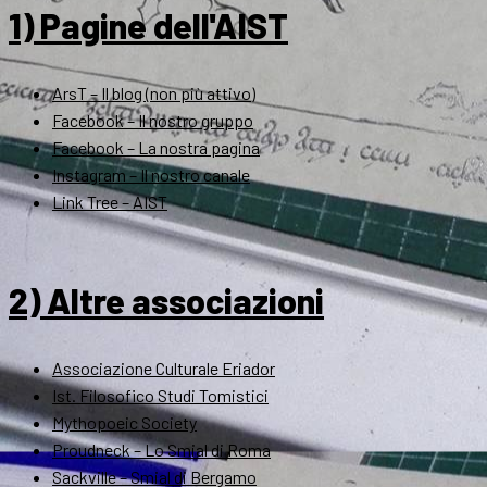
1) Pagine dell'AIST
ArsT – Il blog (non più attivo)
Facebook – Il nostro gruppo
Facebook – La nostra pagina
Instagram – Il nostro canale
Link Tree – AIST
2) Altre associazioni
Associazione Culturale Eriador
Ist. Filosofico Studi Tomistici
Mythopoeic Society
Proudneck – Lo Smial di Roma
Sackville – Smial di Bergamo