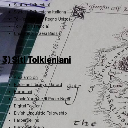
Sentieri Tolkieniani
Società Tolkieniana Italiana
Tolkien Society (Regno Unito)
Tolkiendil (Francia)
Unquendor (Paesi Bassi)
3) Siti Tolkieniani
Ardalambion
Bodleian Library di Oxford
Bompiani
Canale Youtube di Paolo Nardi
Digital Tolkien
Elvish Linguistic Fellowship
HarperCollins
Il Sito dell'Anello