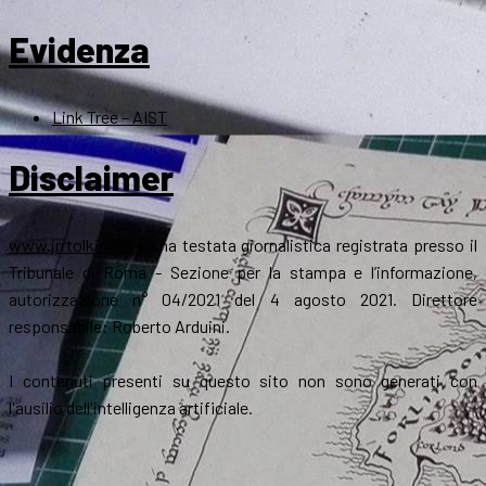
Evidenza
Link Tree – AIST
Disclaimer
www.jrrtolkien.it
è una testata giornalistica registrata presso il
Tribunale di Roma - Sezione per la stampa e l’informazione,
autorizzazione n° 04/2021 del 4 agosto 2021. Direttore
responsabile: Roberto Arduini.
I contenuti presenti su questo sito non sono generati con
l'ausilio dell'intelligenza artificiale.