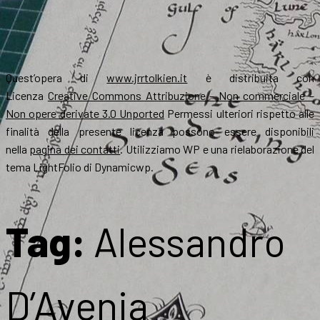
Quest’opera di
www.jrrtolkien.it
è distribuita con
Licenza
Creative Commons Attribuzione – Non commerciale –
Non opere derivate 3.0 Unported
Permessi ulteriori rispetto alle
finalità della presente licenza possono essere disponibili
nella
pagina dei contatti
. Utilizziamo WP e una rielaborazione del
tema LightFolio di Dynamicwp.
Tag:
Alessandro
D’Avenia