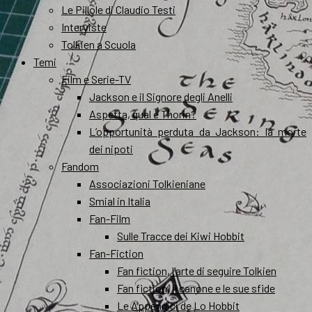
Le Pillole di Claudio Testi
Interviste
Tolkien a Scuola
Temi
Film e Serie-TV
Jackson e il Signore degli Anelli
Aspetta, qual è Thorin?
L’opportunità perduta da Jackson: la morte
dei nipoti
Fandom
Associazioni Tolkieniane
Smial in Italia
Fan-Film
Sulle Tracce dei Kiwi Hobbit
Fan-Fiction
Fan fiction, l’arte di seguire Tolkien
Fan fiction, il canone e le sue sfide
Le Appendici de Lo Hobbit