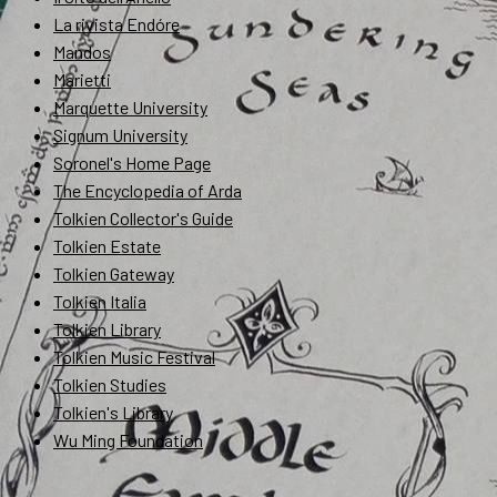
La rivista Endóre
Mandos
Marietti
Marquette University
Signum University
Soronel's Home Page
The Encyclopedia of Arda
Tolkien Collector's Guide
Tolkien Estate
Tolkien Gateway
Tolkien Italia
Tolkien Library
Tolkien Music Festival
Tolkien Studies
Tolkien's Library
Wu Ming Foundation