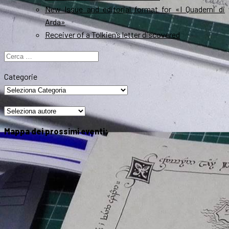
New Issue and editorial format for «I Quaderni di
Arda»
Receiver of a Tolkien’s letter discovered
Ricerca
per:
Categorie
Mappa dei prossimi eventi: