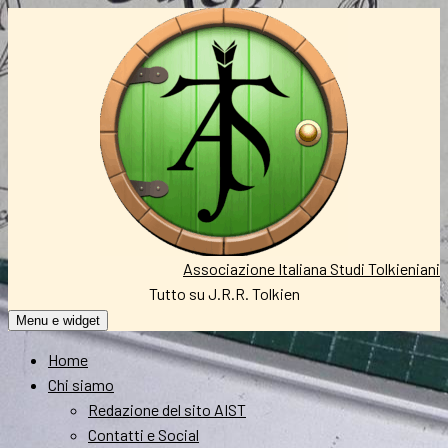
Vai
al
contenuto
Associazione Italiana Studi Tolkieniani
Tutto su J.R.R. Tolkien
Menu e widget
Home
Chi siamo
Redazione del sito AIST
Contatti e Social