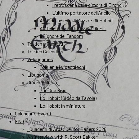
I retroscena della dimora di Elrond
L’ultimo portatore dell’Anello
Abiti della Terra di Mezzo: Gli Hobbit
Abiti della Terra di Mezzo: Gli Elfi
Il Signore del Fandom
Tolkien a Fumetti
Tolkien Calendars
Videogames
Tolkien e i videogiochi
Librigame
Gioco di Ruolo
The One Ring
Lo Hobbit (Gioco da Tavola)
Lo Hobbit in miniatura
Calendario Eventi
ENG
I Quaderni di Arda: Call for Papers 2026
An interview with R. Scott Bakker