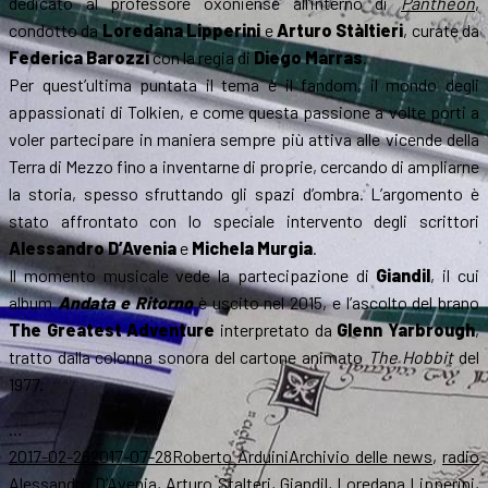
dedicato al professore oxoniense all’interno di
Pantheon
,
condotto da
Loredana Lipperini
e
Arturo Stàltieri
, curate da
Federica Barozzi
con la regia di
Diego Marras
.
Per quest’ultima puntata il tema è il fandom, il mondo degli
appassionati di Tolkien, e come questa passione a volte porti a
voler partecipare in maniera sempre più attiva alle vicende della
Terra di Mezzo fino a inventarne di proprie, cercando di ampliarne
la storia, spesso sfruttando gli spazi d’ombra. L’argomento è
stato affrontato con lo speciale intervento degli scrittori
Alessandro D’Avenia
e
Michela Murgia
.
Il momento musicale vede la partecipazione di
Giandil
, il cui
album
Andata e Ritorno
è uscito nel 2015, e l’ascolto del brano
The Greatest Adventure
interpretato da
Glenn Yarbrough
,
tratto dalla colonna sonora del cartone animato
The Hobbit
del
1977.
…
Scritto
Autore
Categorie
T
2017-02-26
2017-07-28
Roberto Arduini
Archivio delle news
,
radio
il
Alessandro D’Avenia
,
Arturo Stalteri
,
Giandil
,
Loredana Lipperini
,