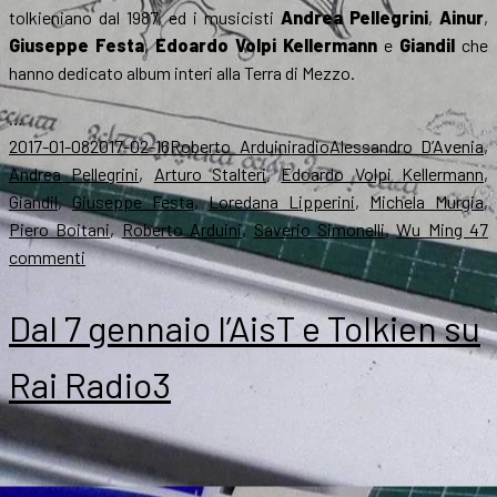
tolkieniano dal 1987, ed i musicisti
Andrea Pellegrini
,
Ainur
,
Giuseppe Festa
,
Edoardo Volpi Kellermann
e
Giandil
che
hanno dedicato album interi alla Terra di Mezzo.
…
Scritto
Autore
Categorie
Tag
2017-01-08
2017-02-16
Roberto Arduini
radio
Alessandro D’Avenia
,
il
Andrea Pellegrini
,
Arturo Stalteri
,
Edoardo Volpi Kellermann
,
Giandil
,
Giuseppe Festa
,
Loredana Lipperini
,
Michela Murgia
,
Piero Boitani
,
Roberto Arduini
,
Saverio Simonelli
,
Wu Ming 4
7
su
commenti
Tolkien
su
Dal 7 gennaio l’AisT e Tolkien su
Radio3:
Boitani
Rai Radio3
e
la
1ª
puntata