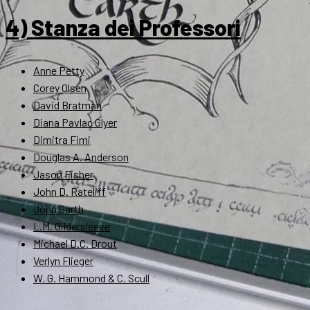
4) Stanza dei Professori
Anne Petty
Corey Olsen
David Bratman
Diana Pavlac Glyer
Dimitra Fimi
Douglas A. Anderson
Jason Fisher
John D. Rateliff
John Garth
L.M. Gildersleeve
Michael D.C. Drout
Verlyn Flieger
W. G. Hammond & C. Scull