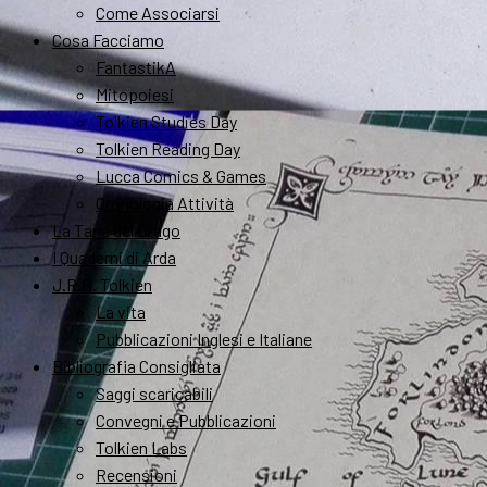
Come Associarsi
Cosa Facciamo
FantastikA
Mitopoiesi
Tolkien Studies Day
Tolkien Reading Day
Lucca Comics & Games
Cronologia Attività
La Tana del Drago
I Quaderni di Arda
J.R.R. Tolkien
La vita
Pubblicazioni Inglesi e Italiane
Bibliografia Consigliata
Saggi scaricabili
Convegni e Pubblicazioni
Tolkien Labs
Recensioni