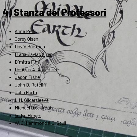
4) Stanza dei Professori
Anne Petty
Corey Olsen
David Bratman
Diana Pavlac Glyer
Dimitra Fimi
Douglas A. Anderson
Jason Fisher
John D. Rateliff
John Garth
L.M. Gildersleeve
Michael D.C. Drout
Verlyn Flieger
W. G. Hammond & C. Scull