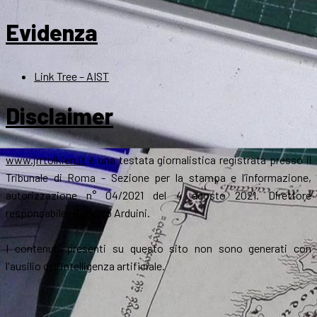
Evidenza
Link Tree – AIST
Disclaimer
www.jrrtolkien.it
è una testata giornalistica registrata presso il
Tribunale di Roma - Sezione per la stampa e l’informazione,
autorizzazione n° 04/2021 del 4 agosto 2021. Direttore
responsabile: Roberto Arduini.
I contenuti presenti su questo sito non sono generati con
l'ausilio dell'intelligenza artificiale.