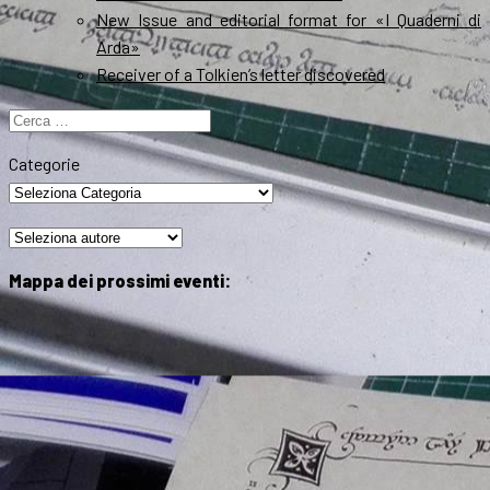
New Issue and editorial format for «I Quaderni di
Arda»
Receiver of a Tolkien’s letter discovered
Ricerca
per:
Categorie
Mappa dei prossimi eventi: