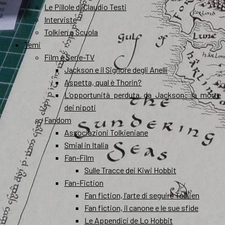
Le Pillole di Claudio Testi
Interviste
Tolkien a Scuola
Temi
Film e Serie-TV
Jackson e il Signore degli Anelli
Aspetta, qual è Thorin?
L’opportunità perduta da Jackson: la morte
dei nipoti
Fandom
Associazioni Tolkieniane
Smial in Italia
Fan-Film
Sulle Tracce dei Kiwi Hobbit
Fan-Fiction
Fan fiction, l’arte di seguire Tolkien
Fan fiction, il canone e le sue sfide
Le Appendici de Lo Hobbit