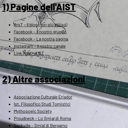
1) Pagine dell'AIST
ArsT – Il blog (non più attivo)
Facebook – Il nostro gruppo
Facebook – La nostra pagina
Instagram – Il nostro canale
Link Tree – AIST
2) Altre associazioni
Associazione Culturale Eriador
Ist. Filosofico Studi Tomistici
Mythopoeic Society
Proudneck – Lo Smial di Roma
Sackville – Smial di Bergamo