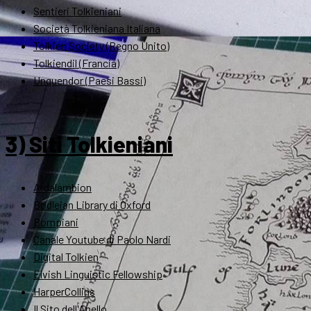
Sentieri Tolkieniani
Società Tolkieniana Italiana
Tolkien Society (Regno Unito)
Tolkiendil (Francia)
Unquendor (Paesi Bassi)
3) Siti Tolkieniani
Ardalambion
Bodleian Library di Oxford
Bompiani
Canale Youtube di Paolo Nardi
Digital Tolkien
Elvish Linguistic Fellowship
HarperCollins
Il Sito dell'Anello