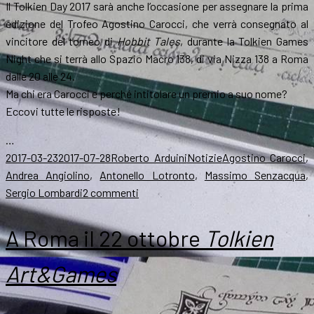
Il Tolkien Day 2017 sarà anche l’occasione per assegnare la prima
edizione del Trofeo Agostino Carocci, che verrà consegnato al
vincitore del torneo di
Hobbit Tales
, durante la Tolkien Games
Night che si terrà allo Spazio Macro 138, di via Nizza 138 a Roma
dalle 20 alle 24.
Ma chi era Carocci e perché intitolare un premio a suo nome?
Eccovi tutte le risposte!
…
Scritto
Autore
Categorie
Tag
2017-03-23
2017-07-28
Roberto Arduini
Notizie
Agostino Carocci
,
il
Andrea Angiolino
,
Antonello Lotronto
,
Massimo Senzacqua
,
su
Sergio Lombardi
2 commenti
Tolkien
Day,
A Roma il 22 ottobre
Tolkien
un
trofeo
Art&Games
per
il