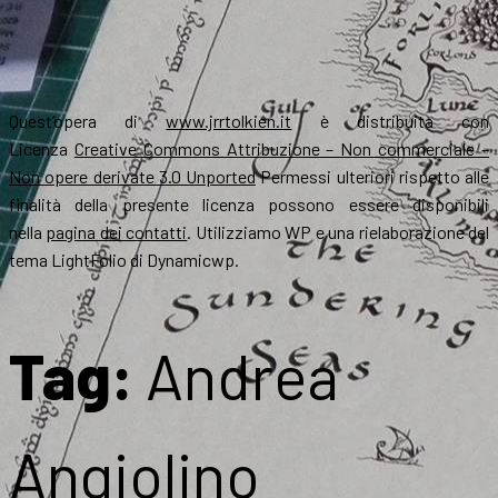
Quest’opera di
www.jrrtolkien.it
è distribuita con
Licenza
Creative Commons Attribuzione – Non commerciale –
Non opere derivate 3.0 Unported
Permessi ulteriori rispetto alle
finalità della presente licenza possono essere disponibili
nella
pagina dei contatti
. Utilizziamo WP e una rielaborazione del
tema LightFolio di Dynamicwp.
Tag:
Andrea
Angiolino