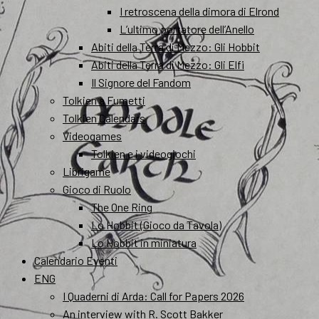
I retroscena della dimora di Elrond
L’ultimo portatore dell’Anello
Abiti della Terra di Mezzo: Gli Hobbit
Abiti della Terra di Mezzo: Gli Elfi
Il Signore del Fandom
Tolkien a Fumetti
Tolkien Calendars
Videogames
Tolkien e i videogiochi
Librigame
Gioco di Ruolo
The One Ring
Lo Hobbit (Gioco da Tavola)
Lo Hobbit in miniatura
Calendario Eventi
ENG
I Quaderni di Arda: Call for Papers 2026
An interview with R. Scott Bakker