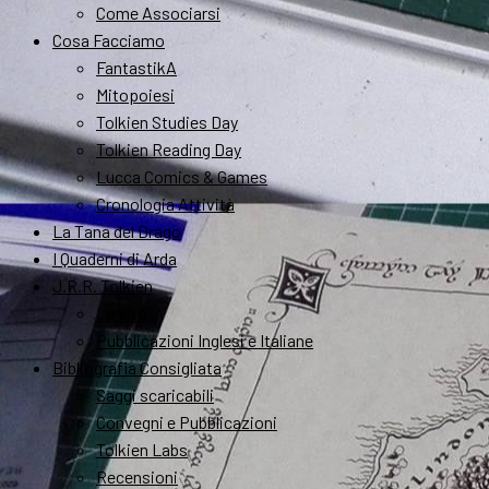
Come Associarsi
Cosa Facciamo
FantastikA
Mitopoiesi
Tolkien Studies Day
Tolkien Reading Day
Lucca Comics & Games
Cronologia Attività
La Tana del Drago
I Quaderni di Arda
J.R.R. Tolkien
La vita
Pubblicazioni Inglesi e Italiane
Bibliografia Consigliata
Saggi scaricabili
Convegni e Pubblicazioni
Tolkien Labs
Recensioni