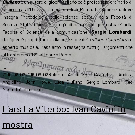
Giuliano
è un autore di giochi italiano ed è professore ordinario di
sociologia all’Università degli studi di Roma, La Sapienza, dove
insegna “Metodologia delle scienze sociali” nella Facoltà di
Scienze Statistiche e “Strategie di narrazione ipertestuale” nella
Facoltà di Scienze della comunicazione.
Sergio Lombardi
,
designer, è proprietario della collezione dei
Tolkien Calendars
ed
esperto musicale. Passiamo in rassegna tutti gli argomenti che
affronteremo il 22 ottobre a Roma.
…
Scritto
Autore
Categorie
Tag
2016-09-02
2016-09-02
Roberto Arduini
Eventi
Alan Lee
,
Andrea
il
Angiolino
,
John Howe
,
Luca Giuliano
,
Sergio Lombardi
,
Ted
su
Nasmith
1 commento
A
Roma
L’arsT a Viterbo: Ivan Cavini in
il
22
mostra
ottobre
Tolkien