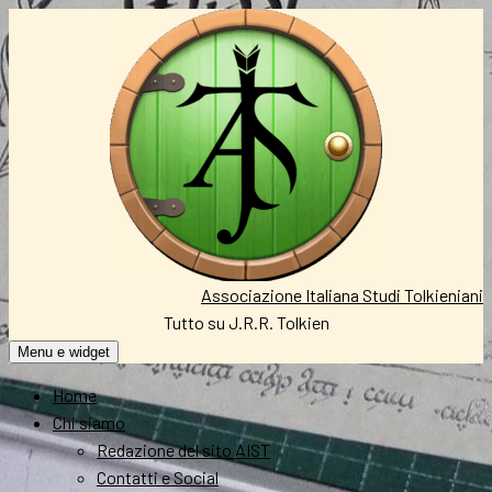
Vai
al
contenuto
Associazione Italiana Studi Tolkieniani
Tutto su J.R.R. Tolkien
Menu e widget
Home
Chi siamo
Redazione del sito AIST
Contatti e Social