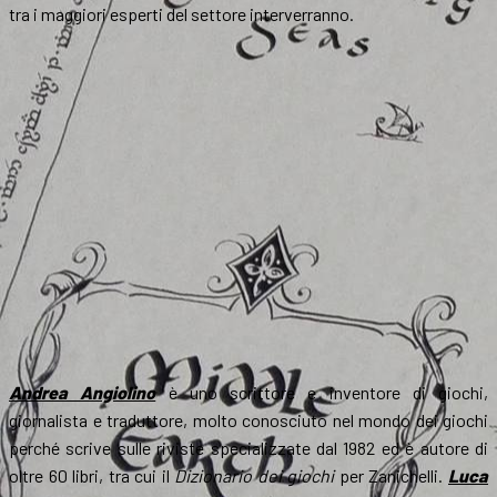
tra i maggiori esperti del settore interverranno.
Andrea Angiolino
è uno scrittore e inventore di giochi,
giornalista e traduttore, molto conosciuto nel mondo dei giochi
perché scrive sulle riviste specializzate dal 1982 ed è autore di
oltre 60 libri, tra cui il
Dizionario dei giochi
per Zanichelli.
Luca