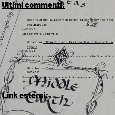
Ultimi commenti:
Roberto Arduini
su
Lettera di Tolkien, Crickhowell vince l’asta
e fa un appello
2026-07-20
Ora è sistemato. Grazie mille!
Daniela
su
Lettera di Tolkien, Crickhowell vince l’asta e fa un
appello
2026-07-20
Salve a tutti, ho provato a cliccare sul link della raccolta fondi ma mi dice
che non esiste. Grazie
Gipsoteco
su
Tre anni con Fatica… Lost in translation
2026-07-10
Passatemi la battuta: e lasciamo che chi si lamenta aspetti il 2043 (o giù di
lì), così una volta scaduti…
Link esterni
: