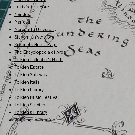
La rivista Endóre
Mandos
Marietti
Marquette University
Signum University
Soronel's Home Page
The Encyclopedia of Arda
Tolkien Collector's Guide
Tolkien Estate
Tolkien Gateway
Tolkien Italia
Tolkien Library
Tolkien Music Festival
Tolkien Studies
Tolkien's Library
Wu Ming Foundation