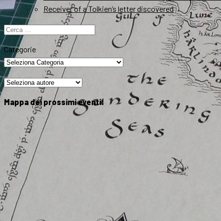
Receiver of a Tolkien’s letter discovered
Ricerca
per:
Categorie
Mappa dei prossimi eventi: