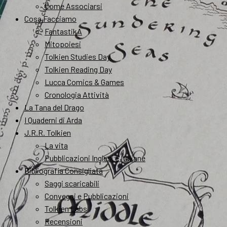
Come Associarsi
Cosa Facciamo
FantastikA
Mitopoiesi
Tolkien Studies Day
Tolkien Reading Day
Lucca Comics & Games
Cronologia Attività
La Tana del Drago
I Quaderni di Arda
J.R.R. Tolkien
La vita
Pubblicazioni Inglesi e Italiane
Bibliografia Consigliata
Saggi scaricabili
Convegni e Pubblicazioni
Tolkien Labs
Recensioni