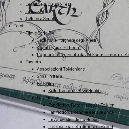
Le Pillole di Claudio Testi
Interviste
Tolkien a Scuola
Temi
Film e Serie-TV
Jackson e il Signore degli Anelli
Aspetta, qual è Thorin?
L’opportunità perduta da Jackson: la morte dei 
Fandom
Associazioni Tolkieniane
Smial in Italia
Fan-Film
Sulle Tracce dei Kiwi Hobbit
Fan-Fiction
Fan fiction, l’arte di seguire Tolkien
Fan fiction, il canone e le sue sfide
Le Appendici de Lo Hobbit
I retroscena della dimora di Elrond