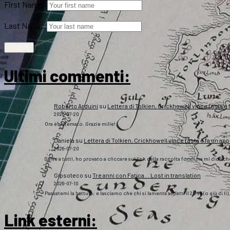
First Name:
Last Name:
Ultimi commenti:
Roberto Arduini
su
Lettera di Tolkien, Crickhowell vince l’asta e 
2026-07-20
Ora è sistemato. Grazie mille!
Daniela
su
Lettera di Tolkien, Crickhowell vince l’asta e fa un app
2026-07-20
Salve a tutti, ho provato a cliccare sul link della raccolta fondi ma mi dice c
Gipsoteco
su
Tre anni con Fatica… Lost in translation
2026-07-10
Passatemi la battuta: e lasciamo che chi si lamenta aspetti il 2043 (o giù di lì
Link esterni
: