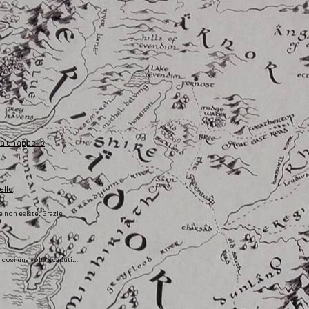
fa un appello
ello
he non esiste. Grazie
), così una volta scaduti…