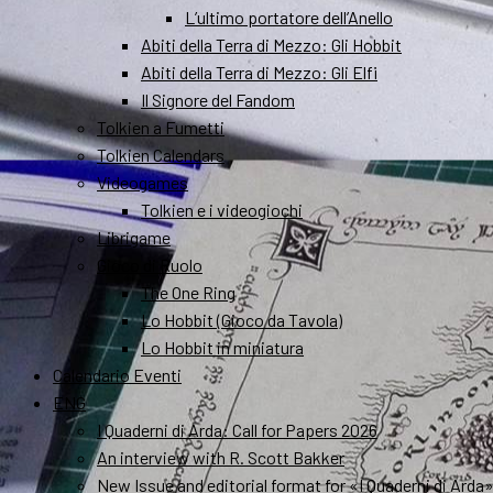
L’ultimo portatore dell’Anello
Abiti della Terra di Mezzo: Gli Hobbit
Abiti della Terra di Mezzo: Gli Elfi
Il Signore del Fandom
Tolkien a Fumetti
Tolkien Calendars
Videogames
Tolkien e i videogiochi
Librigame
Gioco di Ruolo
The One Ring
Lo Hobbit (Gioco da Tavola)
Lo Hobbit in miniatura
Calendario Eventi
ENG
I Quaderni di Arda: Call for Papers 2026
An interview with R. Scott Bakker
New Issue and editorial format for «I Quaderni di Arda