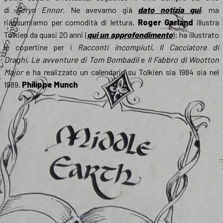
di
Seryn Ennor
. Ne avevamo già
dato notizia qui
, ma
riassumiamo per comodità di lettura.
Roger Garland
illustra
Tolkien da quasi 20 anni (
qui un approfondimento
): ha illustrato
le copertine per i
Racconti incompiuti
,
Il Cacciatore di
Draghi
,
Le avventure di Tom Bombadil
e
Il Fabbro di Wootton
Major
e ha realizzato un calendario su Tolkien sia 1984 sia nel
1989.
Philippe Munch