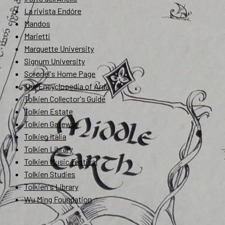
La rivista Endóre
Mandos
Marietti
Marquette University
Signum University
Soronel's Home Page
The Encyclopedia of Arda
Tolkien Collector's Guide
Tolkien Estate
Tolkien Gateway
Tolkien Italia
Tolkien Library
Tolkien Music Festival
Tolkien Studies
Tolkien's Library
Wu Ming Foundation