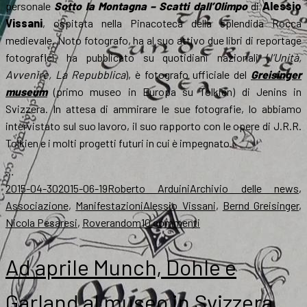
personale
Sotto la Montagna – Scatti dall’Olimpo
di
Alessio
Vissani
, ospitata nella Pinacoteca della splendida Rocca
medievale. Noto fotografo, ha al suo attivo due libri di reportage
fotografici, ha pubblicato su quotidiani nazionali (
l’Unità,
Avvenire, La Repubblica
), è fotografo ufficiale del
Greisinger
museum
(primo museo in Europa su Tolkien) di Jenins in
Svizzera. In attesa di ammirare le sue fotografie, lo abbiamo
intervistato sul suo lavoro, il suo rapporto con le opere di J.R.R.
Tolkien e i molti progetti futuri in cui è impegnato.
…
Scritto
Autore
Categorie
2015-04-30
2015-06-19
Roberto Arduini
Archivio delle news
,
il
Tag
Associazione
,
Manifestazioni
Alessio Vissani
,
Bernd Greisinger
,
su
Nicola Pesaresi
,
Roverandom
10 commenti
Fantastika,
Vissani:
Ad aprile Munch, Dohle e
«Coraggiosi
gli
Garland al museo in Svizzera