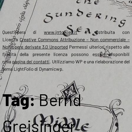
Quest’opera di
www.jrrtolkien.it
è distribuita con
Licenza
Creative Commons Attribuzione – Non commerciale –
Non opere derivate 3.0 Unported
Permessi ulteriori rispetto alle
finalità della presente licenza possono essere disponibili
nella
pagina dei contatti
. Utilizziamo WP e una rielaborazione del
tema LightFolio di Dynamicwp.
Tag:
Bernd
Greisinger