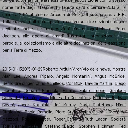
nome fatta dagli stessi enti, tenuta dall’8 dicembre 2013 al 19
gennaio 2014 al cinema Arcadia di Melzo. Il suo autore, J.R.R.
Tolkien, avrà molto più spazio, ma diverse altre sezioni saranno
dedicate anche alle trasposizioni cinematografiche di Peter
Jackson, alle opere di grandi illustratori internazionali, alle
parodie, al collezionismo e alle altre declinazioni della passione
per la Terra di Mezzo.
…
Scritto
Autore
Categorie
T
2015-01-13
2015-01-29
Roberto Arduini
Archivio delle news
,
Mostre
il
Alan Lee
,
Andrea Piparo
,
Angelo Montanini
,
Angus McBride
,
Bernd Greisinger
,
Chris Achilleos
,
Cor Blok
,
Davide Martini
,
Diego
Iaconfcic
,
Donato Giancola
,
Eldalie
,
Fabio Leone
,
Gianluca
Comastri
,
Greisinger Middle Earth Collection
,
Hildebrandt
,
Ivan
Cavini
,
Jacek Kopalski
,
Jef Murray
,
Maria Distefano
,
Ninni
Dimichino
,
Paola Ramella
,
Piero Crida
,
Ralph Bakshi
,
Riccardo
Mazzoni
,
Rob Alexander
,
Roger Garland
,
Ruth Lacon
,
Società
Tolkieniana Italiana
,
Stefano Baldo
,
Stephen Hickman
,
Ted