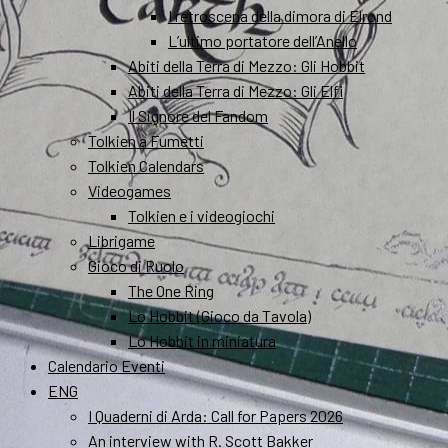
I retroscena della dimora di Elrond
L’ultimo portatore dell’Anello
Abiti della Terra di Mezzo: Gli Hobbit
Abiti della Terra di Mezzo: Gli Elfi
Il Signore del Fandom
Tolkien a Fumetti
Tolkien Calendars
Videogames
Tolkien e i videogiochi
Librigame
Gioco di Ruolo
The One Ring
Lo Hobbit (Gioco da Tavola)
Lo Hobbit in miniatura
Calendario Eventi
ENG
I Quaderni di Arda: Call for Papers 2026
An interview with R. Scott Bakker