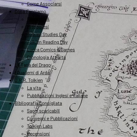
Come Associarsi
Cosa Facciamo
FantastikA
Mitopoiesi
Tolkien Studies Day
Tolkien Reading Day
Lucca Comics & Games
Cronologia Attività
La Tana del Drago
I Quaderni di Arda
J.R.R. Tolkien
La vita
Pubblicazioni Inglesi e Italiane
Bibliografia Consigliata
Saggi scaricabili
Convegni e Pubblicazioni
Tolkien Labs
Recensioni