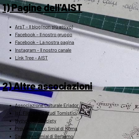
1) Pagine dell'AIST
ArsT – Il blog (non più attivo)
Facebook – Il nostro gruppo
Facebook – La nostra pagina
Instagram – Il nostro canale
Link Tree – AIST
2) Altre associazioni
Associazione Culturale Eriador
Ist. Filosofico Studi Tomistici
Mythopoeic Society
Proudneck – Lo Smial di Roma
Sackville – Smial di Bergamo