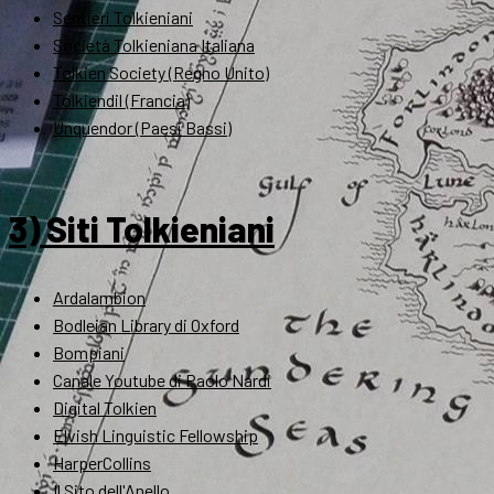
Sentieri Tolkieniani
Società Tolkieniana Italiana
Tolkien Society (Regno Unito)
Tolkiendil (Francia)
Unquendor (Paesi Bassi)
3) Siti Tolkieniani
Ardalambion
Bodleian Library di Oxford
Bompiani
Canale Youtube di Paolo Nardi
Digital Tolkien
Elvish Linguistic Fellowship
HarperCollins
Il Sito dell'Anello