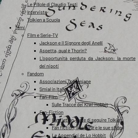
Le Pillole di Claudio Testi
Interviste
Tolkien a Scuola
Temi
Film e Serie-TV
Jackson e il Signore degli Anelli
Aspetta, qual è Thorin?
L’opportunità perduta da Jackson: la morte
dei nipoti
Fandom
Associazioni Tolkieniane
Smial in Italia
Fan-Film
Sulle Tracce dei Kiwi Hobbit
Fan-Fiction
Fan fiction, l’arte di seguire Tolkien
Fan fiction, il canone e le sue sfide
Le Appendici de Lo Hobbit