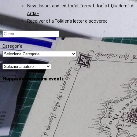
New Issue and editorial format for «I Quaderni di
Arda»
Receiver of a Tolkien’s letter discovered
Ricerca
per:
Categorie
Mappa dei prossimi eventi: