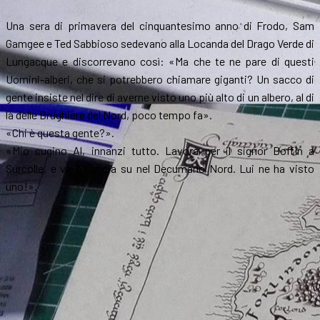
Una sera di primavera del cinquantesimo anno di Frodo, Sam
Gamgee e Ted Sabbioso sedevano alla Locanda del Drago Verde di
Lungacque e discorrevano così: «Ma che te ne pare di questi
Uomini-alberi, che si potrebbero chiamare giganti? Un sacco di
gente insiste nel dire di averne visto uno più alto di un albero, al di
là delle Brughiere del Nord, poco tempo fa».
«Chi è questa gente?».
«Mio cugino Al, innanzi tutto. Lavora per il signor Boffin a
Surcolle, e va a caccia su nel Decumano Nord. Lui ne ha visto
uno!».