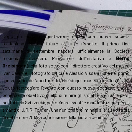
Dopo un anno di gestazione nasce una nuova società
tolkieniana. Ma dal futuro di tutto rispetto. Il primo fine
settimana di settembre nascerà ufficialmente la Società
tolkieniana svizzera. Promotore dell’iniziativa è
Bernd
Greisinger
(nella foto sotto con il direttore creativo del museo
Ivan Cavini e il fotografo ufficiale Alessio Vissani), che nel primo
anniversario dell’apertura del Greisinger museum di Jenins, ha
voluto festeggiare l’evento con questo nuovo soggetto che si
pone come obiettivo quello di riunire gli smial tolkieniani sparsi
per tutta la Svizzera e patrocinare eventi e manifestazioni per gli
amanti di J.R.R. Tolkien. Una riunione preliminare si era svolta già
l’8 settembre 2013, a conclusione della festa a Jenins.
…