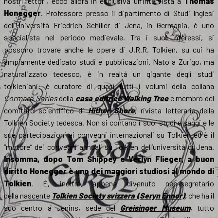
nostri lettori, ecco allora in esclusiva un’intervista a
Thomas
Honegger
. Professore presso il dipartimento di Studi Inglesi
dell’Università Friedrich Schiller di Jena, in Germania, è uno
specialista nel periodo medievale. Tra i suoi interessi, si
possono trovare anche le opere di J.R.R. Tolkien, su cui ha
ampiamente dedicato studi e pubblicazioni. Nato a Zurigo, ma
naturalizzato tedesco, è in realtà un gigante degli studi
tolkieniani: è curatore di quasi tutti i volumi della collana
Cormarë Series
della
casa editrice Walking Tree
e membro del
comitato scientifico di
Hither Shore
, rivista letteraria della
Tolkien Society tedesca. Non si contano i suoi studi e saggi e le
sue partecipazioni ai convegni internazionali su Tolkien ed è il
“motore” dei convegni annuali su Tolkien dell’università di Jena.
Insomma, dopo Tom Shippey e Verlyn Flieger, a buon
diritto Honegger è uno dei maggiori studiosi al mondo di
Tolkien
. È, inoltre, appena divenuto neo-segretario
della nascente
Tolkien Society svizzera (Seryn Ennor)
, che ha il
suo centro a Jenins, sede del
Greisinger Museum
, tutto