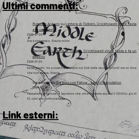
Ultimi commenti:
Roberto Arduini
su
Lettera di Tolkien, Crickhowell vince l’asta
e fa un appello
2026-07-20
Ora è sistemato. Grazie mille!
Daniela
su
Lettera di Tolkien, Crickhowell vince l’asta e fa un
appello
2026-07-20
Salve a tutti, ho provato a cliccare sul link della raccolta fondi ma mi dice
che non esiste. Grazie
Gipsoteco
su
Tre anni con Fatica… Lost in translation
2026-07-10
Passatemi la battuta: e lasciamo che chi si lamenta aspetti il 2043 (o giù di
lì), così una volta scaduti…
Link esterni
: