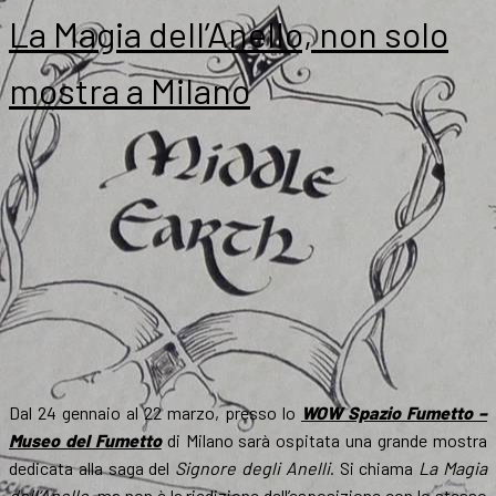
aprile
La Magia dell’Anello, non solo
Munch,
Dohle
mostra a Milano
e
Garland
al
museo
in
Svizzera
Dal 24 gennaio al 22 marzo, presso lo
WOW Spazio Fumetto –
Museo del Fumetto
di Milano sarà ospitata una grande mostra
dedicata alla saga del
Signore degli Anelli
. Si chiama
La Magia
dell’Anello
, ma non è la riedizione dell’esposizione con lo stesso