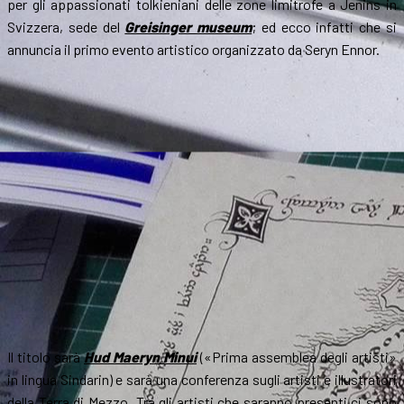
per gli appassionati tolkieniani delle zone limitrofe a Jenins in
Svizzera, sede del
Greisinger museum
; ed ecco infatti che si
annuncia il primo evento artistico organizzato da Seryn Ennor.
Il titolo sarà
Hud Maeryn Minui
(«Prima assemblea degli artisti»
in lingua Sindarin) e sarà una conferenza sugli artisti e illustratori
della Terra di Mezzo. Tra gli artisti che saranno presenti ci sono