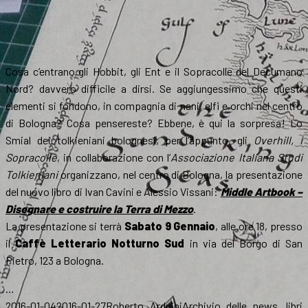
Cosa c’entrano gli Hobbit, gli Ent e il Sopracolle del Decumano
Nord? davvero difficile a dirsi. Se aggiungessimo che questi
elementi si fondono, in compagnia di nani, elfi e orchi nel centro
di Bologna? Cosa pensereste? Ebbene, è qui la sorpresa! Lo
Smial dei tolkieniani bolognesi, per l’appunto, gli
Overhill, i
Sopracolle
, in collaborazione con l’
Associazione Italiana Studi
Tolkieniani
organizzano, nel centro di Bologna, la presentazione
del nuovo libro di Ivan Cavini e Alessio Vissani:
Middle Artbook –
Disegnare e costruire la Terra di Mezzo
.
La presentazione si terrà
Sabato 9 Gennaio
, alle ore 18, presso
il
Caffè Letterario Notturno Sud
in via del Borgo di San
Pietro, 123 a Bologna.
…
Scritto
Autore
Categorie
T
2016-01-04
2016-01-27
Roberto Arduini
Archivio delle news
,
libri