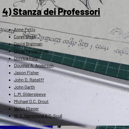
4) Stanza dei Professori
Anne Petty
Corey Olsen
David Bratman
Diana Pavlac Glyer
Dimitra Fimi
Douglas A. Anderson
Jason Fisher
John D. Rateliff
John Garth
L.M. Gildersleeve
Michael D.C. Drout
Verlyn Flieger
W. G. Hammond & C. Scull