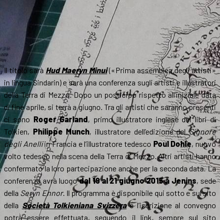
Il titolo sarà
Hud Maeryn Minui
(«Prima assemblea degli artisti»
in lingua Sindarin) e sarà una conferenza sugli artisti e illustratori
della Terra di Mezzo. Dopo un posticipo rispetto all’iniziale data
di fine aprile, si terrà a giugno. Tra gli artisti che saranno presenti
ci sono
Roger Garland
, primo illustratore inglese dei libri di
Tolkien,
Philippe Munch
, illustratore dell’edizione del
Signore
degli Anelli
in Francia e l’illustratore tedesco
Poul Dohle
, nuovo
volto tedesco nella scena della Terra di Mezzo. Altri artisti hanno
confermato la loro partecipazione anche per la seconda data. La
conferenza avrà luogo
dal 19 al 21 giugno 2015 a Jenins
, sede
della
Seryn Ennor
. Il programma è disponibile qui sotto e sul sito
della
Società Tolkieniana Svizzera
e l’iscrizione al convegno
potrà essere effettuata, seguendo il link, sempre sul sito