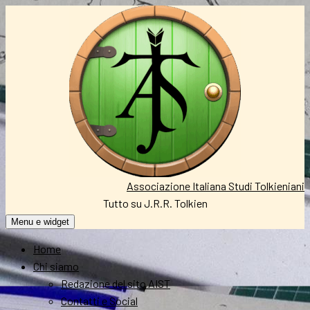
Vai
al
contenuto
Associazione Italiana Studi Tolkieniani
Tutto su J.R.R. Tolkien
Menu e widget
Home
Chi siamo
Redazione del sito AIST
Contatti e Social