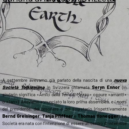
hobbit!»
A settembre avevamo già parlato della nascita di una
nuova
Società Tolkieniana
in Svizzera chiamata
Seryn Ennor
(in
sindarin significa «Amici della Terra di Mezzo» oppure «amanti»
o «fan»). Avevamo annunciato la loro prima assemblea, e i nomi
del presidente, del tesoriere e del segretario (rispettivamente
Bernd Greisinger
,
Tanja Pfiffner
e
Thomas Honegger
). La
Società era nata con l’intenzione di essere un centro di interesse