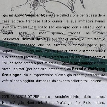
(
qui un approfondimento
) è autore dell’edizione per ragazzi della
casa editrice francese Folio Junior: le sue immagini hanno
un’ottica diversa dal solito (ad esempio con i Nazgûl con i
mantelli rossi) e molti giovani francesi ne furono
influenzati.
Helmut Dohle
(“Poul” per gli amici), è un pittore e
illustratore tedesco che ha firmato numerose opere per
ragazzi. Fate, maghi, nani, folletti, piccoli draghi e streghe sono i
suoi soggetti preferiti. Tutti i ritratti da lui realizzati sulle opere di
Tolkien sono
datati a partire dal 2012
(
qui la fotogallery
)
e sono
state “ispirati” (per non dire “pressate”!) da
Bernd e Wolfgang
Greisinger
. Ma a impreziosire questo già nutrire
parterre de
rois
, si sono aggiunti due pezzi da novanta dell’arte tolkieniana.
…
Scritto
Autore
Categorie
2015-06-19
2015-07-25
Roberto Arduini
Archivio delle news
,
il
Tag
Mostre
Angelo Montanini
,
Bernd Greisinger
,
Cor Blok
,
Jenins
,