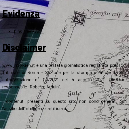
Evidenza
Link Tree – AIST
Disclaimer
www.jrrtolkien.it
è una testata giornalistica registrata presso il
Tribunale di Roma - Sezione per la stampa e l’informazione,
autorizzazione n° 04/2021 del 4 agosto 2021. Direttore
responsabile: Roberto Arduini.
I contenuti presenti su questo sito non sono generati con
l'ausilio dell'intelligenza artificiale.