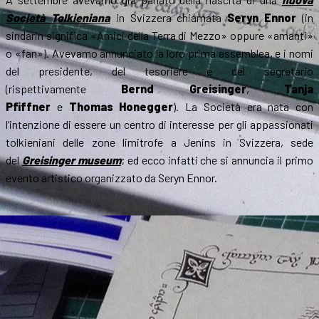
Società Tolkieniana
in Svizzera chiamata
Seryn Ennor
(in
sindarin significa «Amici della Terra di Mezzo» oppure «amanti»
o «fan»). Avevamo annunciato la loro prima assemblea, e i nomi
del presidente, del tesoriere e del segretario
(rispettivamente
Bernd Greisinger
,
Tanja
Pfiffner
e
Thomas Honegger
). La Società era nata con
l’intenzione di essere un centro di interesse per gli appassionati
tolkieniani delle zone limitrofe a Jenins in Svizzera, sede
del
Greisinger museum
; ed ecco infatti che si annuncia il primo
evento artistico organizzato da Seryn Ennor.