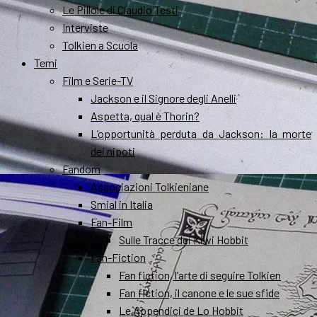
Le Pillole di Claudio Testi
Interviste
Tolkien a Scuola
Temi
Film e Serie-TV
Jackson e il Signore degli Anelli
Aspetta, qual è Thorin?
L’opportunità perduta da Jackson: la morte
dei nipoti
Fandom
Associazioni Tolkieniane
Smial in Italia
Fan-Film
Sulle Tracce dei Kiwi Hobbit
Fan-Fiction
Fan fiction, l’arte di seguire Tolkien
Fan fiction, il canone e le sue sfide
Le Appendici de Lo Hobbit