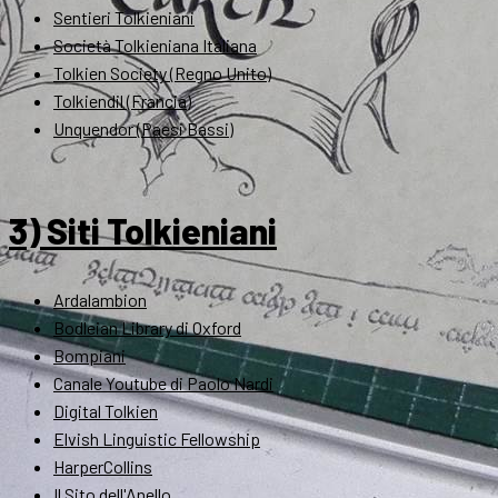
Sentieri Tolkieniani
Società Tolkieniana Italiana
Tolkien Society (Regno Unito)
Tolkiendil (Francia)
Unquendor (Paesi Bassi)
3) Siti Tolkieniani
Ardalambion
Bodleian Library di Oxford
Bompiani
Canale Youtube di Paolo Nardi
Digital Tolkien
Elvish Linguistic Fellowship
HarperCollins
Il Sito dell'Anello