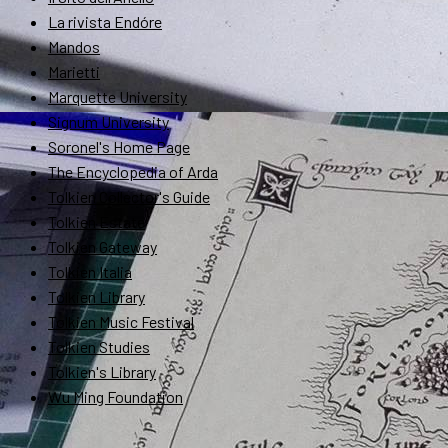
La rivista Endóre
Mandos
Marietti
Marquette University
Signum University
Soronel's Home Page
The Encyclopedia of Arda
Tolkien Collector's Guide
Tolkien Estate
Tolkien Gateway
Tolkien Italia
Tolkien Library
Tolkien Music Festival
Tolkien Studies
Tolkien's Library
Wu Ming Foundation