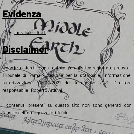
Evidenza
Link Tree – AIST
Disclaimer
www.jrrtolkien.it
è una testata giornalistica registrata presso il
Tribunale di Roma - Sezione per la stampa e l’informazione,
autorizzazione n° 04/2021 del 4 agosto 2021. Direttore
responsabile: Roberto Arduini.
I contenuti presenti su questo sito non sono generati con
l'ausilio dell'intelligenza artificiale.