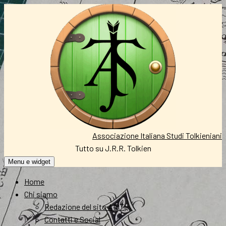
Vai
al
contenuto
Associazione Italiana Studi Tolkieniani
Tutto su J.R.R. Tolkien
Menu e widget
Home
Chi siamo
Redazione del sito AIST
Contatti e Social