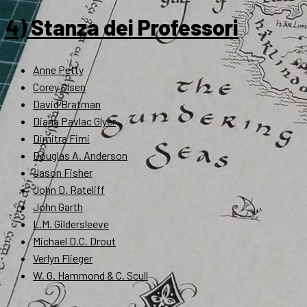
4) Stanza dei Professori
Anne Petty
Corey Olsen
David Bratman
Diana Pavlac Glyer
Dimitra Fimi
Douglas A. Anderson
Jason Fisher
John D. Rateliff
John Garth
L.M. Gildersleeve
Michael D.C. Drout
Verlyn Flieger
W. G. Hammond & C. Scull