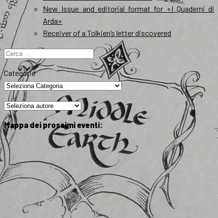
New Issue and editorial format for «I Quaderni di
Arda»
Receiver of a Tolkien’s letter discovered
Ricerca
per:
Categorie
Mappa dei prossimi eventi: