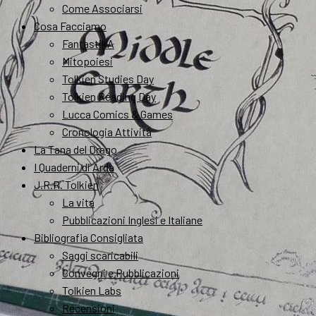
Come Associarsi
Cosa Facciamo
FantastikA
Mitopoiesi
Tolkien Studies Day
Tolkien Reading Day
Lucca Comics & Games
Cronologia Attività
La Tana del Drago
I Quaderni di Arda
J.R.R. Tolkien
La vita
Pubblicazioni Inglesi e Italiane
Bibliografia Consigliata
Saggi scaricabili
Convegni e Pubblicazioni
Tolkien Labs
Recensioni