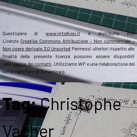
Quest’opera di
www.jrrtolkien.it
è distribuita con
Licenza
Creative Commons Attribuzione – Non commerciale –
Non opere derivate 3.0 Unported
Permessi ulteriori rispetto alle
finalità della presente licenza possono essere disponibili
nella
pagina dei contatti
. Utilizziamo WP e una rielaborazione del
tema LightFolio di Dynamicwp.
Tag:
Christophe
Vacher