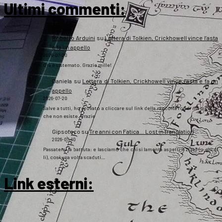
Ultimi commenti:
Roberto Arduini
su
Lettera di Tolkien, Crickhowell vince l’asta
e fa un appello
2026-07-20
Ora è sistemato. Grazie mille!
Daniela
su
Lettera di Tolkien, Crickhowell vince l’asta e fa un
appello
2026-07-20
Salve a tutti, ho provato a cliccare sul link della raccolta fondi ma mi dice
che non esiste. Grazie
Gipsoteco
su
Tre anni con Fatica… Lost in translation
2026-07-10
Passatemi la battuta: e lasciamo che chi si lamenta aspetti il 2043 (o giù di
lì), così una volta scaduti…
Link esterni
: