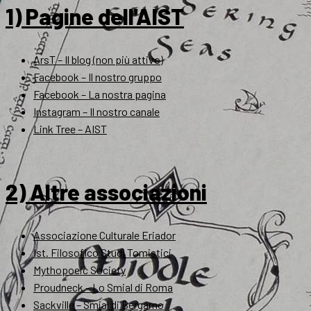
1) Pagine dell'AIST
ArsT – Il blog (non più attivo)
Facebook – Il nostro gruppo
Facebook – La nostra pagina
Instagram – Il nostro canale
Link Tree – AIST
2) Altre associazioni
Associazione Culturale Eriador
Ist. Filosofico Studi Tomistici
Mythopoeic Society
Proudneck – Lo Smial di Roma
Sackville – Smial di Bergamo