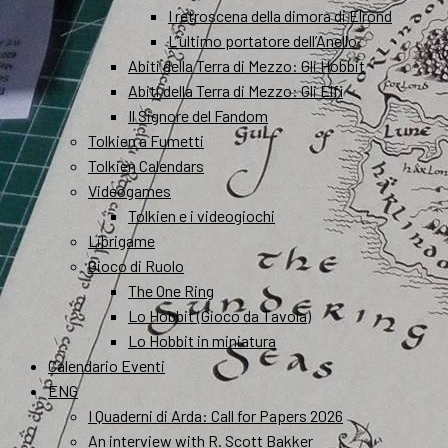
I retroscena della dimora di Elrond
L’ultimo portatore dell’Anello
Abiti della Terra di Mezzo: Gli Hobbit
Abiti della Terra di Mezzo: Gli Elfi
Il Signore del Fandom
Tolkien a Fumetti
Tolkien Calendars
Videogames
Tolkien e i videogiochi
Librigame
Gioco di Ruolo
The One Ring
Lo Hobbit (Gioco da Tavola)
Lo Hobbit in miniatura
Calendario Eventi
ENG
I Quaderni di Arda: Call for Papers 2026
An interview with R. Scott Bakker