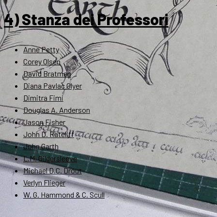
4) Stanza dei Professori
Anne Petty
Corey Olsen
David Bratman
Diana Pavlac Glyer
Dimitra Fimi
Douglas A. Anderson
Jason Fisher
John D. Rateliff
John Garth
L.M. Gildersleeve
Michael D.C. Drout
Verlyn Flieger
W. G. Hammond & C. Scull