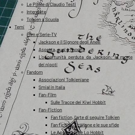
Le Pillole di Claudio Testi
Interviste
Tolkien a Scuola
Temi
Film e Serie-TV
Jackson e il Signore degli Anelli
Aspetta, qual è Thorin?
L’opportunità perduta da Jackson: la morte
dei nipoti
Fandom
Associazioni Tolkieniane
Smial in Italia
Fan-Film
Sulle Tracce dei Kiwi Hobbit
Fan-Fiction
Fan fiction, l’arte di seguire Tolkien
Fan fiction, il canone e le sue sfide
Le Appendici de Lo Hobbit