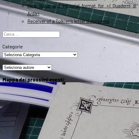
New Issue and editorial format for «I Quaderni di
Arda»
Receiver of a Tolkien’s letter discovered
Ricerca
per:
Categorie
Mappa dei prossimi eventi: