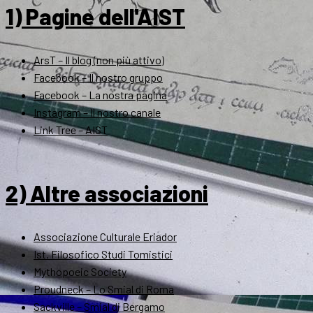
1) Pagine dell'AIST
ArsT – Il blog (non più attivo)
Facebook – Il nostro gruppo
Facebook – La nostra pagina
Instagram – Il nostro canale
Link Tree – AIST
2) Altre associazioni
Associazione Culturale Eriador
Ist. Filosofico Studi Tomistici
Mythopoeic Society
Proudneck – Lo Smial di Roma
Sackville – Smial di Bergamo