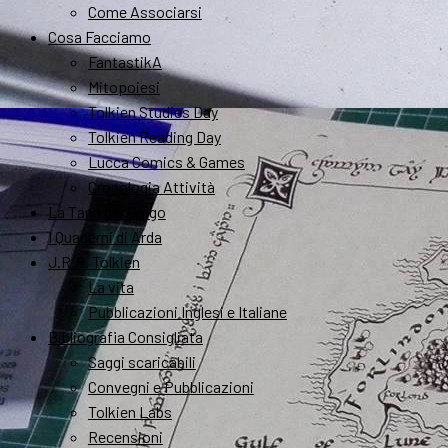
Come Associarsi
Cosa Facciamo
FantastikA
Mitopoiesi
Tolkien Studies Day
Tolkien Reading Day
Lucca Comics & Games
Cronologia Attività
La Tana del Drago
I Quaderni di Arda
J.R.R. Tolkien
La vita
Pubblicazioni Inglesi e Italiane
Bibliografia Consigliata
Saggi scaricabili
Convegni e Pubblicazioni
Tolkien Labs
Recensioni