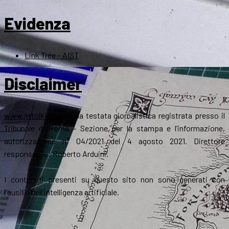
Evidenza
Link Tree – AIST
Disclaimer
www.jrrtolkien.it
è una testata giornalistica registrata presso il
Tribunale di Roma - Sezione per la stampa e l’informazione,
autorizzazione n° 04/2021 del 4 agosto 2021. Direttore
responsabile: Roberto Arduini.
I contenuti presenti su questo sito non sono generati con
l'ausilio dell'intelligenza artificiale.