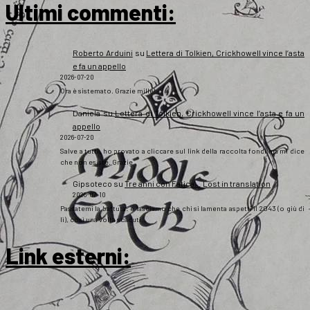
Ultimi commenti:
Roberto Arduini
su
Lettera di Tolkien, Crickhowell vince l’asta
e fa un appello
2026-07-20
Ora è sistemato. Grazie mille!
Daniela
su
Lettera di Tolkien, Crickhowell vince l’asta e fa un
appello
2026-07-20
Salve a tutti, ho provato a cliccare sul link della raccolta fondi ma mi dice
che non esiste. Grazie
Gipsoteco
su
Tre anni con Fatica… Lost in translation
2026-07-10
Passatemi la battuta: e lasciamo che chi si lamenta aspetti il 2043 (o giù di
lì), così una volta scaduti…
Link esterni
: