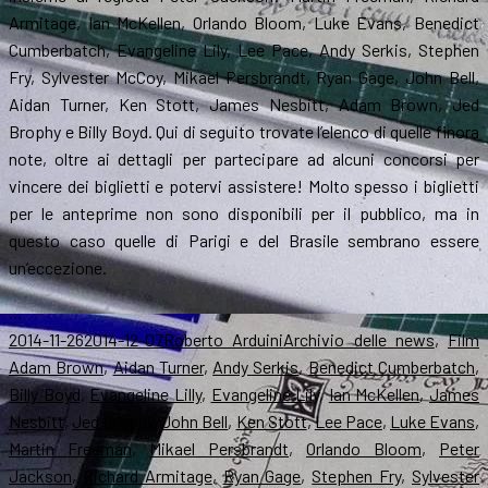
Armitage, Ian McKellen, Orlando Bloom, Luke Evans, Benedict
Cumberbatch, Evangeline Lily, Lee Pace, Andy Serkis, Stephen
Fry, Sylvester McCoy, Mikael Persbrandt, Ryan Gage, John Bell,
Aidan Turner, Ken Stott, James Nesbitt, Adam Brown, Jed
Brophy e Billy Boyd. Qui di seguito trovate l’elenco di quelle finora
note, oltre ai dettagli per partecipare ad alcuni concorsi per
vincere dei biglietti e potervi assistere! Molto spesso i biglietti
per le anteprime non sono disponibili per il pubblico, ma in
questo caso quelle di Parigi e del Brasile sembrano essere
un’eccezione.
…
Scritto
Autore
Categorie
T
2014-11-26
2014-12-07
Roberto Arduini
Archivio delle news
,
Film
il
Adam Brown
,
Aidan Turner
,
Andy Serkis
,
Benedict Cumberbatch
,
Billy Boyd
,
Evangeline Lilly
,
Evangeline Lily
,
Ian McKellen
,
James
Nesbitt
,
Jed Brophy
,
John Bell
,
Ken Stott
,
Lee Pace
,
Luke Evans
,
Martin Freeman
,
Mikael Persbrandt
,
Orlando Bloom
,
Peter
Jackson
,
Richard Armitage
,
Ryan Gage
,
Stephen Fry
,
Sylvester