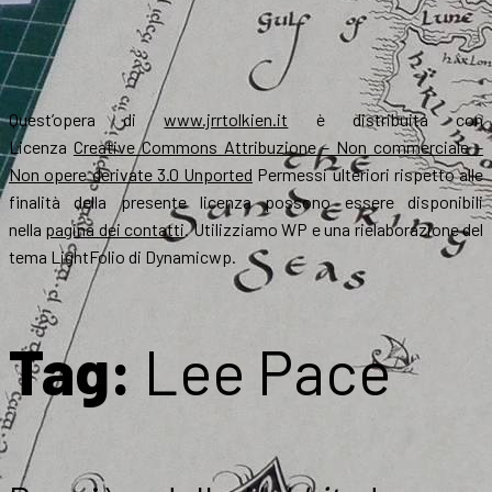
Quest’opera di
www.jrrtolkien.it
è distribuita con
Licenza
Creative Commons Attribuzione – Non commerciale –
Non opere derivate 3.0 Unported
Permessi ulteriori rispetto alle
finalità della presente licenza possono essere disponibili
nella
pagina dei contatti
. Utilizziamo WP e una rielaborazione del
tema LightFolio di Dynamicwp.
Tag:
Lee Pace