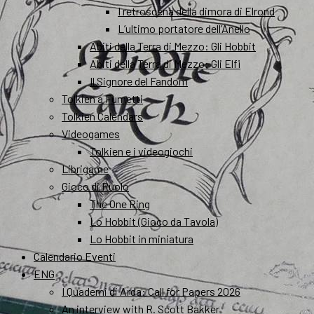
I retroscena della dimora di Elrond
L’ultimo portatore dell’Anello
Abiti della Terra di Mezzo: Gli Hobbit
Abiti della Terra di Mezzo: Gli Elfi
Il Signore del Fandom
Tolkien a Fumetti
Tolkien Calendars
Videogames
Tolkien e i videogiochi
Librigame
Gioco di Ruolo
The One Ring
Lo Hobbit (Gioco da Tavola)
Lo Hobbit in miniatura
Calendario Eventi
ENG
I Quaderni di Arda: Call for Papers 2026
An interview with R. Scott Bakker