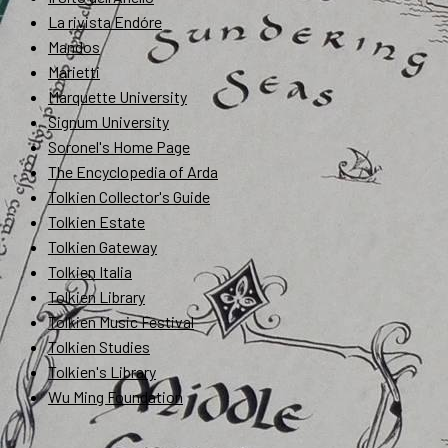
La rivista Endóre
Mandos
Marietti
Marquette University
Signum University
Soronel's Home Page
The Encyclopedia of Arda
Tolkien Collector's Guide
Tolkien Estate
Tolkien Gateway
Tolkien Italia
Tolkien Library
Tolkien Music Festival
Tolkien Studies
Tolkien's Library
Wu Ming Foundation