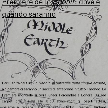
Première dello
Hobbit
: dove e
quando saranno
Per l’uscita del film
Lo Hobbit: la battaglia delle cinque armate
,
a dicembre ci saranno un sacco di anteprime in tutto il mondo. La
Première mondiale si terrà lunedì 1 dicembre a Londra. Sul red
carpet, che inizierà alle 18:30, sono molti gli ospiti attesi,
insieme al regista Peter Jackson: Martin Freeman, Richard