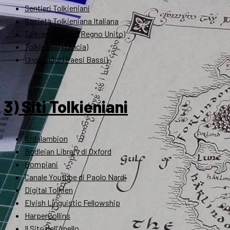
Sentieri Tolkieniani
Società Tolkieniana Italiana
Tolkien Society (Regno Unito)
Tolkiendil (Francia)
Unquendor (Paesi Bassi)
3) Siti Tolkieniani
Ardalambion
Bodleian Library di Oxford
Bompiani
Canale Youtube di Paolo Nardi
Digital Tolkien
Elvish Linguistic Fellowship
HarperCollins
Il Sito dell'Anello