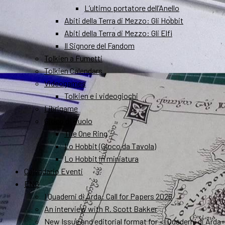
L’ultimo portatore dell’Anello
Abiti della Terra di Mezzo: Gli Hobbit
Abiti della Terra di Mezzo: Gli Elfi
Il Signore del Fandom
Tolkien a Fumetti
Tolkien Calendars
Videogames
Tolkien e i videogiochi
Librigame
Gioco di Ruolo
The One Ring
Lo Hobbit (Gioco da Tavola)
Lo Hobbit in miniatura
Calendario Eventi
ENG
I Quaderni di Arda: Call for Papers 2026
An interview with R. Scott Bakker
New Issue and editorial format for «I Quaderni di Arda