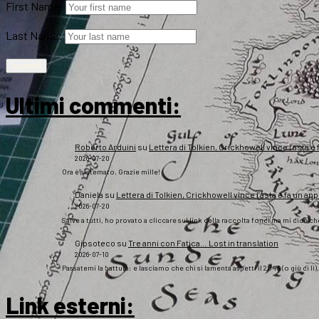
First Name:
Last Name:
Ultimi commenti:
Roberto Arduini
su
Lettera di Tolkien, Crickhowell vince l’asta e 
2026-07-20
Ora è sistemato. Grazie mille!
Daniela
su
Lettera di Tolkien, Crickhowell vince l’asta e fa un app
2026-07-20
Salve a tutti, ho provato a cliccare sul link della raccolta fondi ma mi dice c
Gipsoteco
su
Tre anni con Fatica… Lost in translation
2026-07-10
Passatemi la battuta: e lasciamo che chi si lamenta aspetti il 2043 (o giù di lì
Link esterni
: