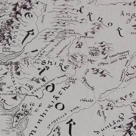
fa un appello
ello
he non esiste. Grazie
), così una volta scaduti…