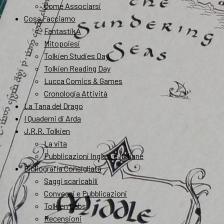
Come Associarsi
Cosa Facciamo
FantastikA
Mitopoiesi
Tolkien Studies Day
Tolkien Reading Day
Lucca Comics & Games
Cronologia Attività
La Tana del Drago
I Quaderni di Arda
J.R.R. Tolkien
La vita
Pubblicazioni Inglesi e Italiane
Bibliografia Consigliata
Saggi scaricabili
Convegni e Pubblicazioni
Tolkien Labs
Recensioni