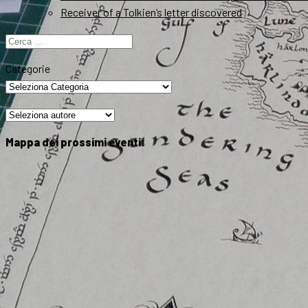
Receiver of a Tolkien’s letter discovered
Ricerca
per:
Categorie
Mappa dei prossimi eventi: