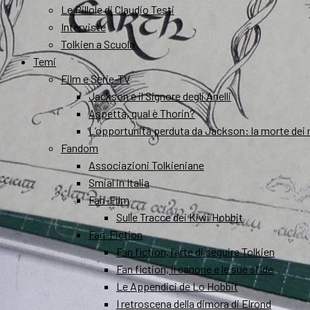
Le Pillole di Claudio Testi
Interviste
Tolkien a Scuola
Temi
Film e Serie-TV
Jackson e il Signore degli Anelli
Aspetta, qual è Thorin?
L’opportunità perduta da Jackson: la morte dei 
Fandom
Associazioni Tolkieniane
Smial in Italia
Fan-Film
Sulle Tracce dei Kiwi Hobbit
Fan-Fiction
Fan fiction, l’arte di seguire Tolkien
Fan fiction, il canone e le sue sfide
Le Appendici de Lo Hobbit
I retroscena della dimora di Elrond